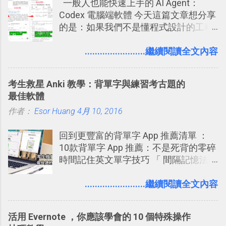
一般人也能快速上手的 AI Agent：
標籤在他的訊息中，或是想把你標籤在
2016/7/7 新增 ： 如何活用 Trello 記
Codex 電腦端軟體 今天這篇文章想分享
相片圖片裡，現在你都多了一個「事先
帳？我的理財計畫心得與看板範本
的是：如果我們不是懂程式設計的工程
審查」的機制，可以決定這些你被標籤
2016/7/13 新增： 如何將網頁資料快速
師， 一般人要怎麼快速上手 OpenAI
的內容可不可以出現在你的個人檔案塗
剪貼到 Trello？收集專案資料技巧
（ChatGPT） 的 Codex 工具？ 如何用
........................繼續閱讀全文內容
鴉牆上，從而禁止可能的祕密被你其他
2016/8 新增： Trello 開放「強化功能」
這個 AI 助理，協助我們處理電腦硬碟資
朋友看到。 當然，這也可以最大程度的
讓免費用戶串聯 Evernote 等雲端服務
料夾中的工作文件、任務成果，進一步
杜絕遊戲、廣告討厭的標籤行為。
2016/8 新增 ： Trello 卡片自訂欄位密
考生救星 Anki 教學：背單字與練習考古題的
打造一個更自動化的電腦工作流程。
技！最想要的強大 Trello 客製化範例教
最佳軟體
學 2016/11 新增： [時間技客-7] 重要緊
作者：
Esor Huang
4月 10, 2016
急時間管理四象限在 Trello 活用與範本
下載 2017/2 新增 ： Trello 團隊如何使
回到更豐富的背單字 App 推薦清單 ：
用 Trello？ 8個專案排程協作重點技巧
10款背單字 App 推薦：不是死背的零碎
2017/6 新增： 如何用 Trello 規劃自助
時間記住英文單字技巧 「 間隔記憶法
旅行？我的 Trello 行程計畫使用技巧教
」，是指透過特定時間的反覆記憶，把
學 2017/7 新增： 如何讓 Trello 列表與
短期記憶變成長期記憶。 舉例來說我今
........................繼續閱讀全文內容
卡片不再落落長？專案管理的5個關鍵
天記住一個單字，相關一兩天之後我可
技巧 2017/8/23 新增 ： 如何用 Trello 做
能快要忘記，這時再次複習，記憶就增
子彈筆記？我的 Trello GTD 方法範例看
活用 Evernote ，你應該學會的 10 個特殊操作
強；然後下次快要忘記可能變成相隔一
板分享