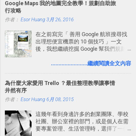
Google Maps 我的地圖完全教學！規劃自助旅
片？而且最好能不花時間、立即拿到、
的軟體則讓同事可以在任何地方和公司
行攻略
價格也不貴呢？ 如果家裡沒有印表機
保持聯繫。 如果你需要中文版的同類平
作者：
Esor Huang
（或是沒有好的印表機），又不想跑照
3月 26, 2016
台，可以參考： JANDI 高效率團隊通訊
相館，那麼這時候 「便利商店」同樣也
平台完整教學，比 Slack 更適合中文用
在之前寫完「 善用 Google 航班搜尋找
提供了印照片的服務 ，而且價格不貴，
戶 。 2017/3 新增 ： Sortd for Slack：
出理想便宜機票的 10 個技巧 」一文
可以立即拿到，操作流程也十分簡單。
改造 Slack 討論串介面變成專案任務排
後，我想繼續挖掘 Google 幫我們規劃
之前我在電腦玩物分享過：「 不需買印
程看板
自助旅行的潛力。 今天這篇文章，就深
表機也免隨身碟， 7-11 全家雲端列印超
入的來聊聊 Google 的「我的地圖」服
........................繼續閱讀全文內容
方便教學 」。這篇文章則從印照片出
務，這是一個可以讓我們「自訂地圖」
發： 同樣的不需買印表機、不需隨身
的工具 ，在地圖上任意繪製地標、路
碟，就能快速印出高品質的照片成品。
為什麼大家愛用 Trello ？最佳整理教學讓事情
線，對商務需求來說可以打造出一張一
井然有序
張資料地圖（例如我之前在製作一本新
作者：
Esor Huang
書時建立的「 台灣推薦空拍地點地圖
6月 08, 2015
」），對生活需求來說，則可以讓我們
這幾年看到身邊許多的創業團隊、學校
規劃自助旅行路線！ Google 「我的地
社團、辦公室裡的部門，或是個人在需
圖」在規劃自助旅行路線時可以解決許
要專案管理、生活管理時，選擇了一個
多問題： 國外地點名稱地址常常難懂，
叫做「 Trello 」的雲端服務，這到底是