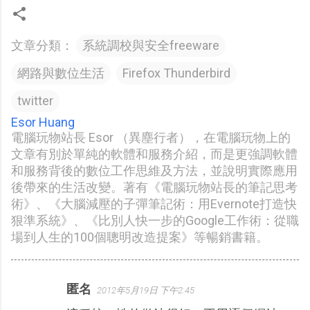
文章分類：
系統調校與安全freeware
網路與數位生活
Firefox Thunderbird
twitter
Esor Huang
電腦玩物站長 Esor （異塵行者），在電腦玩物上的
文章有別於單純的軟體和服務介紹，而是更強調軟體
和服務背後的數位工作思維及方法，並說明實際應用
後帶來的生活改變。著有《電腦玩物站長的筆記思考
術》、《大腦減壓的子彈筆記術：用Evernote打造快
狠準系統》、《比別人快一步的Google工作術：從職
場到人生的100個聰明改造提案》等暢銷書籍。
匿名
2012年5月19日 下午2:45
留