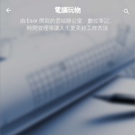
跳到主要內容
電腦玩物
由 Esor 撰寫的雲端辦公室、數位筆記、
時間管理等讓人生更美好工作方法