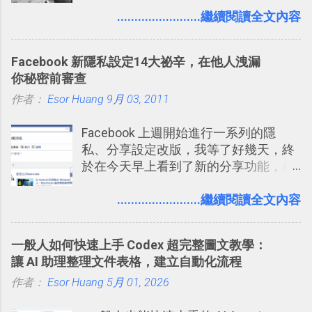
用自訂地圖就能自己取一個好辨識的名
一個什麼樣的管理工具，讓這麼多人都
........................繼續閱讀全文內容
稱。 在規劃路線之外，自訂地圖還能補
愛用 Trello ？在電腦玩物上，我也從旁
充許多旅遊圖文資料，讓這張地圖就是
敲側擊的角度，寫過幾篇「 Trello 概
旅遊手冊。 好看的自訂地圖一方面旅行
Facebook 新隱私設定14大祕辛，在他人洩漏
念」的管理教學文章： 把 Evernote 當
時帶來好心情，二方面事後就是最好的
你秘密前審查
作 Trello！ Kanbanote 筆記看板管理法
旅遊回憶之一。 自訂地圖還能跟朋友共
作者：
Esor Huang
Google Drive 變身 Trello ！幫雲端硬碟
9月 03, 2011
享合作，讓彼此都能在手機上查看這次
建立專案看板 但是，我自己也一直使用
旅行地圖。
Facebook 上週開始進行一系列的隱
著 Trello ，卻還沒有在電腦玩物上寫過
私、分享設定改版，我等了好幾天，終
一篇完整的介紹！雖然錯過了幾年前第
於在今天早上看到了新的分享功能，相
一時間推薦 Trello 的時機，但在這段時
信台灣用戶大多數應該也都已經可以使
間的使用經驗下，剛好可以讓我整理沉
用新版的分享功能與隱私設定。 嚴格來
........................繼續閱讀全文內容
澱自己的使用方法，歸納出「 為什麼值
說，這次新版設定大多數都是以前就有
得試試看 Trello 的關鍵特色 」，然後轉
的功能，只是現在換到比較好操作的位
化成這篇文章深入淺出的 Trello 上手教
一般人如何快速上手 Codex 超完整圖文教學：
置。不過有一項很實用的設定是新增
學。 2015/6/13 新增： 免費專案管理軟
讓 AI 助理整理文件表格，建立自動化流程
的， 那就是可以 事先審查 朋友「標籤
體推薦！困難計畫簡單管理 13 種工具
作者：
Esor Huang
你」的內容，決定要不要讓其他朋友看
5月 01, 2026
2016 年新增 ： 如何將 Trello 切換到繁
到這些標籤。 具體來說，朋友如果把你
體中文版？網頁 App 全中文化