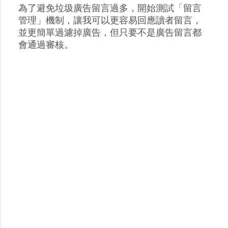
為了避免垃圾廣告留言過多，開始測試「留言
張
管理」機制，讓我可以更容易回應讀者留言，
貼
並更簡單過濾掉廣告，但只要不是廣告留言都
留
會通過審核。
言