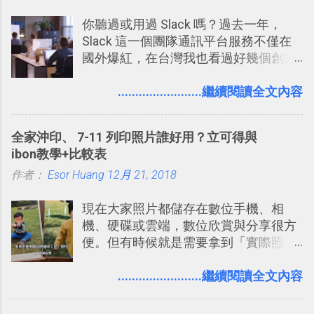
你聽過或用過 Slack 嗎？過去一年，
Slack 這一個團隊通訊平台服務不僅在
國外爆紅，在台灣我也看過好幾個創業
團隊使用 Slack 來做公司內部的訊息管
理，到底 Slack 有什麼魅力？它是不是
........................繼續閱讀全文內容
比起 LINE 或 Facebook 或 Email 更能有
效率的管理團隊溝通呢？我自己今年也
全家沖印、 7-11 列印照片誰好用？立可得與
有機會在一個專案合作中使用了 Slack
ibon教學+比較表
一段時間，我覺得它吸引人之處有三
作者：
Esor Huang
點： 1. 「 很有趣 」： Slack 裡擁有跟
12月 21, 2018
LINE 或 Facebook 一樣易於讓公司同事
現在大家照片都儲存在數位手機、相
聊天打屁、傳送有趣影音圖文的功能。
機、硬碟或雲端，數位欣賞與分享很方
2. 「 有效率 」：但是 Slack 的頻道、群
便。但有時候就是需要拿到「實際照
組機制讓茶水間的聊天，不會干擾工作
片」，例如： 小朋友學校的勞作作業 想
的討論，並且星號與釘選功能讓每個同
要製作家庭相框 用照片來當小禮物 把照
........................繼續閱讀全文內容
事可以從聊天中記錄重點。 3. 「 有彈性
片貼在紙本手帳上 這時候，有什麼方法
」： Slack 的架構可以讓每一個團隊設
可以快速把數位照片「洗」成實體照
計出符合自己需求的通訊平台， Slack