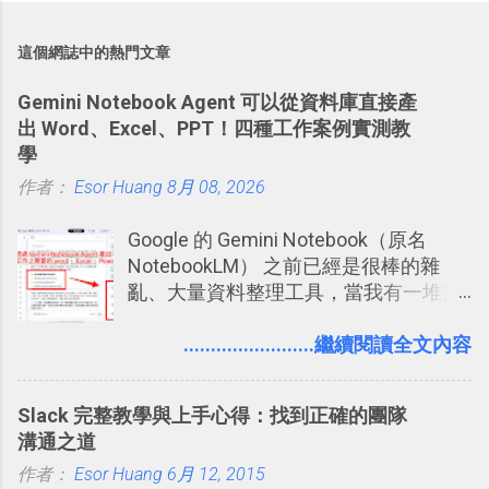
這個網誌中的熱門文章
Gemini Notebook Agent 可以從資料庫直接產
出 Word、Excel、PPT！四種工作案例實測教
學
作者：
Esor Huang
8月 08, 2026
Google 的 Gemini Notebook（原名
NotebookLM） 之前已經是很棒的雜
亂、大量資料整理工具，當我有一堆需
要抓出相關重點的研究資料，或是有大
量格式不一的混亂工作文件需要彙整，
........................繼續閱讀全文內容
我都喜歡用 Gemini Notebook 作第一階
段的整理，整理好後再交給 ChatGPT 或
Slack 完整教學與上手心得：找到正確的團隊
Codex 這樣的 AI 工作作進階處理。
溝通之道
作者：
Esor Huang
6月 12, 2015