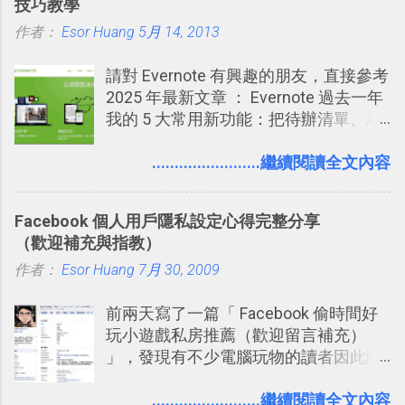
技巧教學
個禮拜，這時再次複習，就能把記憶強
作者：
Esor Huang
化，讓記憶延長到可能半個月；那時候
5月 14, 2013
再做一次複習，或許我們就擁有了接下
請對 Evernote 有興趣的朋友，直接參考
來一個月的記憶長度！就這樣反覆慢慢
2025 年最新文章 ： Evernote 過去一年
拉長時間練習，就能讓一個東西成為腦
我的 5 大常用新功能：把待辦清單、AI
海中更深刻的記憶。 問題是，當我們一
辨識、長專案筆記裝進第二大腦 新功能
次要記住 1000 個英文單字，或是一次
介紹文章： 把不同筆記中的待辦清單統
........................繼續閱讀全文內容
要準備數百個考試問題時，自己手動進
一管理！ Evernote 強化原本已經很好用
行間隔記憶法的練習不是很累嗎？所以
的工作事項功能 新功能教學： Evernote
就有了自動化的工具，幫助我們管理要
Facebook 個人用戶隱私設定心得完整分享
大綱收合、目錄連結、錨點連結，整理
練習的記憶卡片，自動規劃要延期複習
（歡迎補充與指教）
超長筆記應用案例分享 新功能教學： 會
的卡片，每天自動產生記憶練習題，這
作者：
Esor Huang
議記錄不麻煩！我常用兩個 Evernote AI
7月 30, 2009
樣的軟體中最受好評的，或許就是今天
功能整理錄音、手寫筆記 更新功能教
要推薦的 「 Anki 」 。
前兩天寫了一篇「 Facebook 偷時間好
學： Evernote 新增類似 Google 文件的
玩小遊戲私房推薦（歡迎留言補充）
「免帳號登入」多人同步編輯功能
」，發現有不少電腦玩物的讀者因此開
始加入Facebook。整體來說，
Facebook確 實是目前最好的社群、社
........................繼續閱讀全文內容