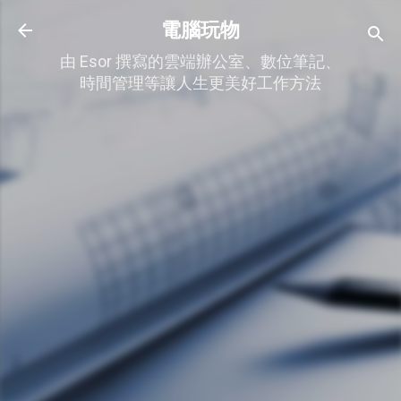
跳到主要內容
電腦玩物
由 Esor 撰寫的雲端辦公室、數位筆記、
時間管理等讓人生更美好工作方法