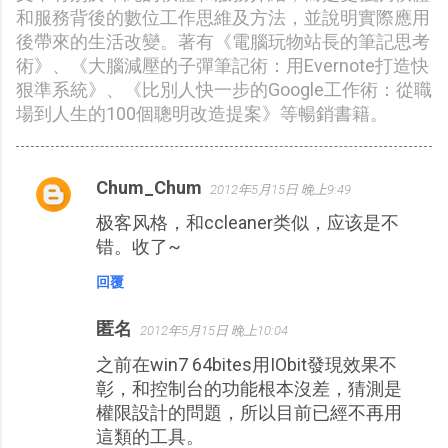
和服務背後的數位工作思維及方法，並說明實際應用
後帶來的生活改變。著有《電腦玩物站長的筆記思考
術》、《大腦減壓的子彈筆記術：用Evernote打造快
狠準系統》、《比別人快一步的Google工作術：從職
場到人生的100個聰明改造提案》等暢銷書籍。
Chum_Chum
2012年5月15日 晚上9:49
留
极客风格，和ccleaner类似，应该是不
言
错。收了~
回覆
匿名
2012年5月15日 晚上10:04
之前在win7 64bites用IObit發現效果不
彰，和控制台的功能根本沒差，猜測是
權限設計的問題，所以目前已經不再用
這類的工具。