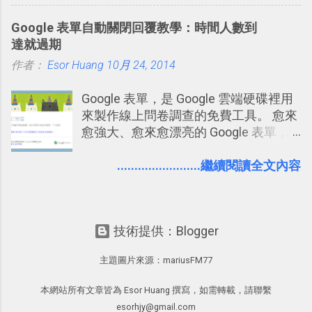
你非常方便、好玩、即興的擴展你的
能快要忘記，這時再次複習，記憶就增
化成這篇文章深入淺出的 Trello 上手教
Twit...
Google 表單自動關閉回覆教學：時間人數到
強；然後下次快要忘記可能變成相隔一
學。 2015/6/13 新增： 免費專案管理軟
達就過期
個禮拜，這時再次複習，就能把記憶強
體推薦！困難計畫簡單管理 13 種工具
作者：
Esor Huang
化，讓記憶延長到可能半個月；那時候
10月 24, 2014
2016 年新增 ： 如何將 Trello 切換到繁
再做一次複習，或許我們就擁有了接下
體中文版？網頁 App 全中文化
Google 表單，是 Google 雲端硬碟裡用
來一個月的記憶長度！就這樣反覆慢慢
2016/7/7 新增 ： 如何活用 Trello 記
來製作線上問卷調查的免費工具。 愈來
拉長時間練習，就能讓一個東西成為腦
帳？我的理財計畫心得與看板範本
愈強大、愈來愈漂亮的 Google 表單，
海中更深刻的記憶。 問題是，當我們一
2016/7/13 新增： 如何將網頁資料快速
可是設計出各式各樣擁有專業問題、滿
次要記住 1000 個英文單字，或是一次
剪貼到 Trello？收集專案資料技巧
足特殊調查需求的精美問卷，如果你還
........................繼續閱讀全文內容
要準備數百個考試問題時，自己手動進
2016/8 新增： Trello 開放「強化功能」
不知道怎麼活用他的基本功能，那麼一
行間隔記憶法的練習不是很累嗎？所以
讓免費用戶串聯 Evernote 等雲端服務
定要參考下面三篇我在電腦玩物中所寫
就有了自動化的工具，幫助我們管理要
2016/8 新增 ： Trello 卡片自訂欄位密
的一系列教學，從基本功能到隱藏功
練習的記憶卡片，自動規劃要延期複習
技！最想要的強大 Trello 客製化範例教
技術提供：Blogger
能，會帶你上手這個好用的工具： 設計
的卡片，每天自動產生記憶練習題，這
學 2016/11 新增： [時間技客-7] 重要緊
問卷調查快速免費，新版線上 Google
樣的軟體中最受好評的，或許就是今天
急時間管理四象限在 Trello 活用與範本
主題圖片來源：
mariusFM77
form 表單教學 不再只有醜醜範本！如
要推薦的 「 Anki 」 。
下載 2017/2 新增 ： Trello 團隊如何使
何幫 Google 表單美化背景外觀？
用 Trello？ 8個專案排程協作重點技巧
本網站所有文章皆為 Esor Huang 撰寫，如需轉載，請聯繫
Google 表單的 10 個專業問券調查設計
2017/6 新增： 如何用 Trello 規劃自助
esorhjy@gmail.com