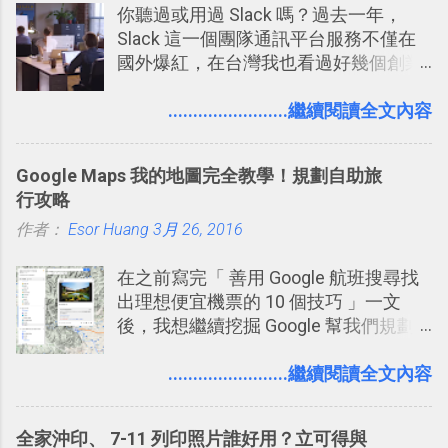
你聽過或用過 Slack 嗎？過去一年，
Slack 這一個團隊通訊平台服務不僅在
國外爆紅，在台灣我也看過好幾個創業
團隊使用 Slack 來做公司內部的訊息管
理，到底 Slack 有什麼魅力？它是不是
........................繼續閱讀全文內容
比起 LINE 或 Facebook 或 Email 更能有
效率的管理團隊溝通呢？我自己今年也
Google Maps 我的地圖完全教學！規劃自助旅
有機會在一個專案合作中使用了 Slack
行攻略
一段時間，我覺得它吸引人之處有三
作者：
Esor Huang
點： 1. 「 很有趣 」： Slack 裡擁有跟
3月 26, 2016
LINE 或 Facebook 一樣易於讓公司同事
在之前寫完「 善用 Google 航班搜尋找
聊天打屁、傳送有趣影音圖文的功能。
出理想便宜機票的 10 個技巧 」一文
2. 「 有效率 」：但是 Slack 的頻道、群
後，我想繼續挖掘 Google 幫我們規劃
組機制讓茶水間的聊天，不會干擾工作
自助旅行的潛力。 今天這篇文章，就深
的討論，並且星號與釘選功能讓每個同
入的來聊聊 Google 的「我的地圖」服
........................繼續閱讀全文內容
事可以從聊天中記錄重點。 3. 「 有彈性
務，這是一個可以讓我們「自訂地圖」
」： Slack 的架構可以讓每一個團隊設
的工具 ，在地圖上任意繪製地標、路
計出符合自己需求的通訊平台， Slack
全家沖印、 7-11 列印照片誰好用？立可得與
線，對商務需求來說可以打造出一張一
的軟體則讓同事可以在任何地方和公司