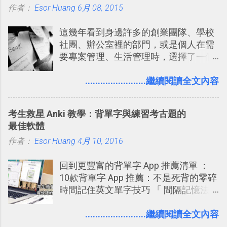
作者：
Esor Huang
想必還是會有一番美好的回味。 還好我
6月 08, 2015
Twitter型服務，而最近一向簡約的
們擁有支援 HTML 5 的瀏覽器！在「
Twitter開始推出一些新功能，尤其是今
這幾年看到身邊許多的創業團隊、學校
Mozilla Demo Studio 」網站提供了讓技
天推出的「 Twitter Blocks 」更是一個
社團、辦公室裡的部門，或是個人在需
術人員交流HTML、CSS、Javascript新
值得一玩的3D視覺化功能，下面就來分
要專案管理、生活管理時，選擇了一個
玩意的園地，而其中一個最新的作品，
享一下我玩這個新功能的一些感想。
叫做「 Trello 」的雲端服務，這到底是
就是「DOOM on the Web」，毀滅戰士
Twitter： http://twitter.com/home
一個什麼樣的管理工具，讓這麼多人都
........................繼續閱讀全文內容
一代的網頁版！ 這款「 DOOM on the
Twitter Blocks：
愛用 Trello ？在電腦玩物上，我也從旁
Web 」採用HTML 5相關技術重建而成
http://explore.twitter.com/ 電腦玩物情
敲側擊的角度，寫過幾篇「 Trello 概
，把原本遊戲的場景與功能搬上瀏覽器
蒐小誌： http://twitter.com/esorhjy
考生救星 Anki 教學：背單字與練習考古題的
念」的管理教學文章： 把 Evernote 當
內，玩家可以免費上網通關！不過目前
Twitter除了自顧自的碎碎念外，你可以
最佳軟體
作 Trello！ Kanbanote 筆記看板管理法
因為技術限制， 主要支援的瀏覽器為
用「Follow」的方式來跟隨其它的使用
作者：
Esor Huang
Google Drive 變身 Trello ！幫雲端硬碟
4月 10, 2016
Firefox 4 和Safari ，而 Google Chrome
者，只要進入該使用者的個人頁面，然
建立專案看板 但是，我自己也一直使用
執行上可能會有些問題。
後在最上方按下﹝Follow﹞即可。 這種
回到更豐富的背單字 App 推薦清單 ：
著 Trello ，卻還沒有在電腦玩物上寫過
跟隨者、被跟隨者的概念是Twitter另一
10款背單字 App 推薦：不是死背的零碎
一篇完整的介紹！雖然錯過了幾年前第
個非常好玩的地方 ，所以 這次的
時間記住英文單字技巧 「 間隔記憶法
一時間推薦 Trello 的時機，但在這段時
Twitter Blocks很強調這個人際網路的概
」，是指透過特定時間的反覆記憶，把
間的使用經驗下，剛好可以讓我整理沉
念 ，如果說這一次的Twitter Blocks的
短期記憶變成長期記憶。 舉例來說我今
........................繼續閱讀全文內容
澱自己的使用方法，歸納出「 為什麼值
3D視圖有什麼用途的話，就是 它可以讓
天記住一個單字，相關一兩天之後我可
得試試看 Trello 的關鍵特色 」，然後轉