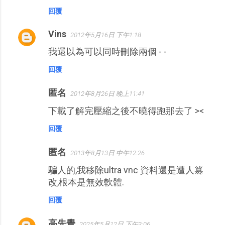
回覆
Vins
2012年5月16日 下午1:18
我還以為可以同時刪除兩個 - -
回覆
匿名
2012年8月26日 晚上11:41
下載了解完壓縮之後不曉得跑那去了 ><
回覆
匿名
2013年8月13日 中午12:26
騙人的,我移除ultra vnc 資料還是遭人篡
改,根本是無效軟體.
回覆
高先覺
2025年5月12日 下午3:06