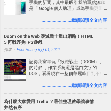
手機的新聞，其中最吸引我的重點無非
沒有人會有意見，這是我覺得Twitter很
是「 Google 個人助理」成為手機更重
自由也很有趣的一個地方，我可以無拘
要且更有用的功能，有國外媒體稱：
無束的在上面塑造、表現我自己，或是
「這是他使用過最聰明的一台智慧型手
........................繼續閱讀全文內容
利用Twitter來嘗試各種可能。例如 目前
機。」 「 Google 個人助理」有更人性
我試圖將自己的Twitter打造成「 小電腦
化的應答方式，可以解答我們的各種詢
玩物 」的型態 ，我會在上面持續的丟一
Doom on the Web 毀滅戰士重出網路！HTML
問、可以找出特殊的照片、可以規劃我
些軟體更新、網站服務的資訊，未來也
5 再戰經典FPS遊戲
們的行程，也能幫我們安排時間。 其實
很想試試看是否能加入短評，或者對於
作者：
Esor Huang
如果單從後面幾個「功能面」來看， 這
6月 01, 2011
電腦玩物介紹過的資訊作補充，讓我的
些「 智慧型 Google 助理 」功能早已經
Twitter可以作為簡單的、即時的、隨想
記得我當年玩「毀滅戰士（DOOM）」
內建在我們的 Google 系統中，甚至大
的 碎碎念版電腦玩物 。不過你不需要像
的時候 ，作業系統還是黑白文字的
多在 Android 與 iPhone 手機上都能使
我這麼認真，因為 我也很喜歡在Twitter
DOS，看看現在一整個華麗眩目到不行
用。
上面看到各種突如其來的生活雜感、毫
的各種第一人稱射擊遊戲，但做為我玩
無來由的牢騷困擾，因為這些碎碎念就
過的第一款 FPS遊戲 （應該也是世界上
........................繼續閱讀全文內容
好像把大家的生活用一種很自然無隔
的FPS鼻祖？），DOOM的刺激記憶與
閡、但又基本上不互相打擾的方式結合
興奮之情卻不會忘記，即使從現在眼光
在一起了 。 講了那麼多，其實類似
為什麼大家愛用 Trello ？最佳整理教學讓事情
來看DOOM的畫面簡直慘不忍睹，但如
Twitter的服務目前並不少見，台灣
井然有序
果重新拿起電鋸闖蕩在血腥的迷宮中，
Buboo 、大陸的 飯否 都是很優秀的