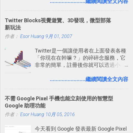
次推出另外一個足以撼動市場，並且有
........................繼續閱讀全文內容
方便教學 」。這篇文章則從印照片出
著全新顛覆創意的作品呢？現在，或許
發： 同樣的不需買印表機、不需隨身
我們將看到這樣的例子！ 今天要推薦的
碟，就能快速印出高品質的照片成品。
Twitter Blocks視覺遊覽、3D發現，微型部落
是另外一款非常知名系列作「 Cut the
新玩法
Rope （割繩子） 」的開發公司
作者：
Esor Huang
ZeptoLab ，在玩了幾個割繩子變形後，
9月 01, 2007
前幾天推出了他們宣傳已久的全新作
Twitter是一個讓使用者在上面發表各種
品：「 King of Thieves 」，這是一款
「你現在在幹嘛？」的碎碎念服務，它
玩法與眾不同的 PVP 偷竊對戰遊戲 。
非常的簡單，註冊後你就可以透過小小
的視窗發表任何不超過140個字元的短
文，你可以真的在上面說明你在做什
........................繼續閱讀全文內容
麼，你也可以利用它來發表很短很短的
想法或評論，你當然可以透過它來發表
不需 Google Pixel 手機也能立刻使用的智慧型
牢騷，或許你也想要透過Twitter來詢問
Google 助理功能
什麼事情。各式各樣被發表的
作者：
Esor Huang
「twitter」會像資訊之河一樣在首頁、
10月 05, 2016
各個使用者ˋ追隨者之間穿流不息，但是
今天看到 Google 發表最新 Google Pixel
不管是採用什麼樣的方式利用Twitter，