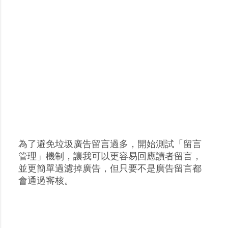
為了避免垃圾廣告留言過多，開始測試「留言
張
管理」機制，讓我可以更容易回應讀者留言，
貼
並更簡單過濾掉廣告，但只要不是廣告留言都
留
會通過審核。
言