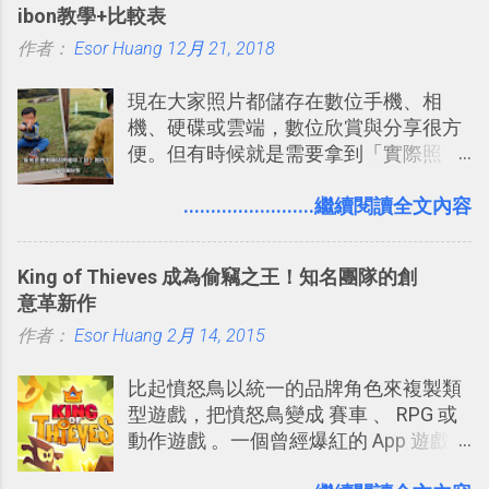
ibon教學+比較表
張資料地圖（例如我之前在製作一本新
保持聯繫。 如果你需要中文版的同類平
作者：
Esor Huang
書時建立的「 台灣推薦空拍地點地圖
12月 21, 2018
台，可以參考： JANDI 高效率團隊通訊
」），對生活需求來說，則可以讓我們
平台完整教學，比 Slack 更適合中文用
現在大家照片都儲存在數位手機、相
規劃自助旅行路線！ Google 「我的地
戶 。 2017/3 新增 ： Sortd for Slack：
機、硬碟或雲端，數位欣賞與分享很方
圖」在規劃自助旅行路線時可以解決許
改造 Slack 討論串介面變成專案任務排
便。但有時候就是需要拿到「實際照
多問題： 國外地點名稱地址常常難懂，
程看板
片」，例如： 小朋友學校的勞作作業 想
用自訂地圖就能自己取一個好辨識的名
要製作家庭相框 用照片來當小禮物 把照
........................繼續閱讀全文內容
稱。 在規劃路線之外，自訂地圖還能補
片貼在紙本手帳上 這時候，有什麼方法
充許多旅遊圖文資料，讓這張地圖就是
可以快速把數位照片「洗」成實體照
旅遊手冊。 好看的自訂地圖一方面旅行
King of Thieves 成為偷竊之王！知名團隊的創
片？而且最好能不花時間、立即拿到、
時帶來好心情，二方面事後就是最好的
意革新作
價格也不貴呢？ 如果家裡沒有印表機
旅遊回憶之一。 自訂地圖還能跟朋友共
作者：
Esor Huang
（或是沒有好的印表機），又不想跑照
2月 14, 2015
享合作，讓彼此都能在手機上查看這次
相館，那麼這時候 「便利商店」同樣也
旅行地圖。
比起憤怒鳥以統一的品牌角色來複製類
提供了印照片的服務 ，而且價格不貴，
型遊戲，把憤怒鳥變成 賽車 、 RPG 或
可以立即拿到，操作流程也十分簡單。
動作遊戲 。一個曾經爆紅的 App 遊戲開
之前我在電腦玩物分享過：「 不需買印
發團隊，有沒有辦法在成名作之後，再
表機也免隨身碟， 7-11 全家雲端列印超