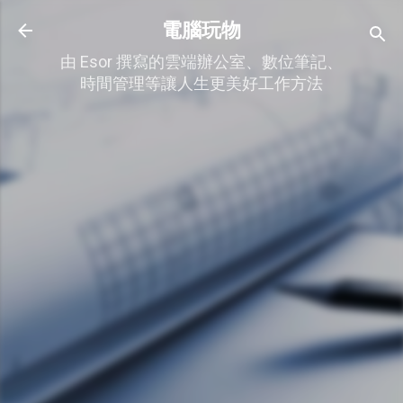
跳到主要內容
電腦玩物
由 Esor 撰寫的雲端辦公室、數位筆記、
時間管理等讓人生更美好工作方法