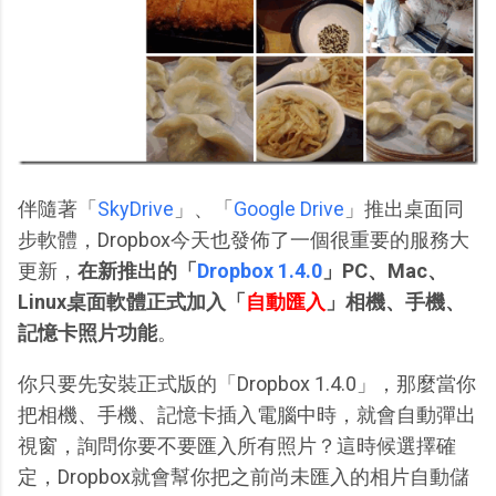
伴隨著「
SkyDrive
」、「
Google Drive
」推出桌面同
步軟體，Dropbox今天也發佈了一個很重要的服務大
更新，
在新推出的「
Dropbox 1.4.0
」PC、Mac、
Linux桌面軟體正式加入「
自動匯入
」相機、手機、
記憶卡照片功能
。
你只要先安裝正式版的「Dropbox 1.4.0」，那麼當你
把相機、手機、記憶卡插入電腦中時，就會自動彈出
視窗，詢問你要不要匯入所有照片？這時候選擇確
定，Dropbox就會幫你把之前尚未匯入的相片自動儲