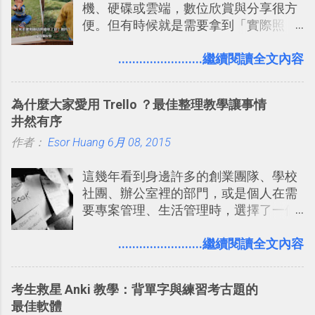
機、硬碟或雲端，數位欣賞與分享很方
圖」在規劃自助旅行路線時可以解決許
改造 Slack 討論串介面變成專案任務排
便。但有時候就是需要拿到「實際照
多問題： 國外地點名稱地址常常難懂，
程看板
片」，例如： 小朋友學校的勞作作業 想
用自訂地圖就能自己取一個好辨識的名
要製作家庭相框 用照片來當小禮物 把照
........................繼續閱讀全文內容
稱。 在規劃路線之外，自訂地圖還能補
片貼在紙本手帳上 這時候，有什麼方法
充許多旅遊圖文資料，讓這張地圖就是
可以快速把數位照片「洗」成實體照
旅遊手冊。 好看的自訂地圖一方面旅行
為什麼大家愛用 Trello ？最佳整理教學讓事情
片？而且最好能不花時間、立即拿到、
時帶來好心情，二方面事後就是最好的
井然有序
價格也不貴呢？ 如果家裡沒有印表機
旅遊回憶之一。 自訂地圖還能跟朋友共
作者：
Esor Huang
（或是沒有好的印表機），又不想跑照
6月 08, 2015
享合作，讓彼此都能在手機上查看這次
相館，那麼這時候 「便利商店」同樣也
旅行地圖。
這幾年看到身邊許多的創業團隊、學校
提供了印照片的服務 ，而且價格不貴，
社團、辦公室裡的部門，或是個人在需
可以立即拿到，操作流程也十分簡單。
要專案管理、生活管理時，選擇了一個
之前我在電腦玩物分享過：「 不需買印
叫做「 Trello 」的雲端服務，這到底是
表機也免隨身碟， 7-11 全家雲端列印超
一個什麼樣的管理工具，讓這麼多人都
........................繼續閱讀全文內容
方便教學 」。這篇文章則從印照片出
愛用 Trello ？在電腦玩物上，我也從旁
發： 同樣的不需買印表機、不需隨身
敲側擊的角度，寫過幾篇「 Trello 概
碟，就能快速印出高品質的照片成品。
考生救星 Anki 教學：背單字與練習考古題的
念」的管理教學文章： 把 Evernote 當
最佳軟體
作 Trello！ Kanbanote 筆記看板管理法