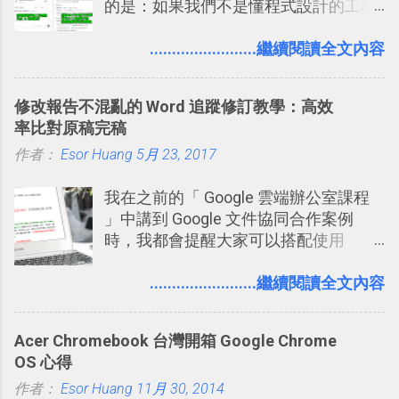
的是：如果我們不是懂程式設計的工程
師， 一般人要怎麼快速上手 OpenAI
（ChatGPT） 的 Codex 工具？ 如何用
........................繼續閱讀全文內容
這個 AI 助理，協助我們處理電腦硬碟資
料夾中的工作文件、任務成果，進一步
修改報告不混亂的 Word 追蹤修訂教學：高效
打造一個更自動化的電腦工作流程。
率比對原稿完稿
作者：
Esor Huang
5月 23, 2017
我在之前的「 Google 雲端辦公室課程
」中講到 Google 文件協同合作案例
時，我都會提醒大家可以搭配使用
Google 文件上的「建議操作」功能，讓
多人編輯同一份報告、文章時更加條理
........................繼續閱讀全文內容
分明，修改更有效率。而這並非 Google
文件獨創功能，事實上這是來自於
Acer Chromebook 台灣開箱 Google Chrome
Word 上優秀的文書編輯老傳統：「
OS 心得
Word 追蹤修訂終於出現在 Google
作者：
Esor Huang
Docs！論文改稿必備 」。 但是我也發
11月 30, 2014