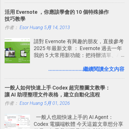
說，這次新版設定大多數都是以前就有
行間隔記憶法的練習不是很累嗎？所以
讓免費用戶串聯 Evernote 等雲端服務
的功能，只是現在換到比較好操作的位
就有了自動化的工具，幫助我們管理要
2016/8 新增 ： Trello 卡片自訂欄位密
活用 Evernote ，你應該學會的 10 個特殊操作
置。不過有一項很實用的設定是新增
練習的記憶卡片，自動規劃要延期複習
技！最想要的強大 Trello 客製化範例教
技巧教學
的， 那就是可以 事先審查 朋友「標籤
的卡片，每天自動產生記憶練習題，這
學 2016/11 新增： [時間技客-7] 重要緊
作者：
Esor Huang
你」的內容，決定要不要讓其他朋友看
5月 14, 2013
樣的軟體中最受好評的，或許就是今天
急時間管理四象限在 Trello 活用與範本
到這些標籤。 具體來說，朋友如果把你
要推薦的 「 Anki 」 。
下載 2017/2 新增 ： Trello 團隊如何使
請對 Evernote 有興趣的朋友，直接參考
標籤在他的訊息中，或是想把你標籤在
用 Trello？ 8個專案排程協作重點技巧
2025 年最新文章 ： Evernote 過去一年
相片圖片裡，現在你都多了一個「事先
2017/6 新增： 如何用 Trello 規劃自助
我的 5 大常用新功能：把待辦清單、AI
審查」的機制，可以決定這些你被標籤
旅行？我的 Trello 行程計畫使用技巧教
辨識、長專案筆記裝進第二大腦 新功能
的內容可不可以出現在你的個人檔案塗
學 2017/7 新增： 如何讓 Trello 列表與
介紹文章： 把不同筆記中的待辦清單統
........................繼續閱讀全文內容
鴉牆上，從而禁止可能的祕密被你其他
卡片不再落落長？專案管理的5個關鍵
一管理！ Evernote 強化原本已經很好用
朋友看到。 當然，這也可以最大程度的
技巧 2017/8/23 新增 ： 如何用 Trello 做
的工作事項功能 新功能教學： Evernote
杜絕遊戲、廣告討厭的標籤行為。
子彈筆記？我的 Trello GTD 方法範例看
一般人如何快速上手 Codex 超完整圖文教學：
大綱收合、目錄連結、錨點連結，整理
板分享
讓 AI 助理整理文件表格，建立自動化流程
超長筆記應用案例分享 新功能教學： 會
作者：
Esor Huang
議記錄不麻煩！我常用兩個 Evernote AI
5月 01, 2026
功能整理錄音、手寫筆記 更新功能教
一般人也能快速上手的 AI Agent：
學： Evernote 新增類似 Google 文件的
Codex 電腦端軟體 今天這篇文章想分享
「免帳號登入」多人同步編輯功能