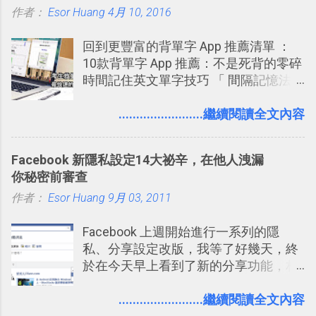
作者：
Esor Huang
Google Drive 變身 Trello ！幫雲端硬碟
4月 10, 2016
建立專案看板 但是，我自己也一直使用
回到更豐富的背單字 App 推薦清單 ：
著 Trello ，卻還沒有在電腦玩物上寫過
10款背單字 App 推薦：不是死背的零碎
一篇完整的介紹！雖然錯過了幾年前第
時間記住英文單字技巧 「 間隔記憶法
一時間推薦 Trello 的時機，但在這段時
」，是指透過特定時間的反覆記憶，把
間的使用經驗下，剛好可以讓我整理沉
短期記憶變成長期記憶。 舉例來說我今
........................繼續閱讀全文內容
澱自己的使用方法，歸納出「 為什麼值
天記住一個單字，相關一兩天之後我可
得試試看 Trello 的關鍵特色 」，然後轉
能快要忘記，這時再次複習，記憶就增
化成這篇文章深入淺出的 Trello 上手教
Facebook 新隱私設定14大祕辛，在他人洩漏
強；然後下次快要忘記可能變成相隔一
學。 2015/6/13 新增： 免費專案管理軟
你秘密前審查
個禮拜，這時再次複習，就能把記憶強
體推薦！困難計畫簡單管理 13 種工具
作者：
Esor Huang
化，讓記憶延長到可能半個月；那時候
9月 03, 2011
2016 年新增 ： 如何將 Trello 切換到繁
再做一次複習，或許我們就擁有了接下
體中文版？網頁 App 全中文化
Facebook 上週開始進行一系列的隱
來一個月的記憶長度！就這樣反覆慢慢
2016/7/7 新增 ： 如何活用 Trello 記
私、分享設定改版，我等了好幾天，終
拉長時間練習，就能讓一個東西成為腦
帳？我的理財計畫心得與看板範本
於在今天早上看到了新的分享功能，相
海中更深刻的記憶。 問題是，當我們一
2016/7/13 新增： 如何將網頁資料快速
信台灣用戶大多數應該也都已經可以使
次要記住 1000 個英文單字，或是一次
剪貼到 Trello？收集專案資料技巧
用新版的分享功能與隱私設定。 嚴格來
........................繼續閱讀全文內容
要準備數百個考試問題時，自己手動進
2016/8 新增： Trello 開放「強化功能」