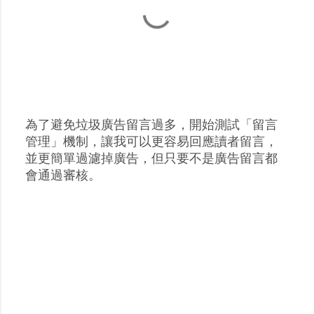
為了避免垃圾廣告留言過多，開始測試「留言
張
管理」機制，讓我可以更容易回應讀者留言，
貼
並更簡單過濾掉廣告，但只要不是廣告留言都
留
會通過審核。
言