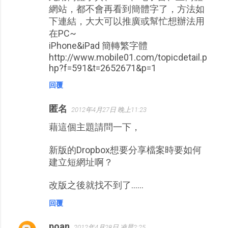
網站，都不會再看到簡體字了，方法如
下連結，大大可以推廣或幫忙想辦法用
在PC~
iPhone&iPad 簡轉繁字體
http://www.mobile01.com/topicdetail.p
hp?f=591&t=2652671&p=1
回覆
匿名
2012年4月27日 晚上11:23
藉這個主題請問一下，
新版的Dropbox想要分享檔案時要如何
建立短網址啊？
改版之後就找不到了......
回覆
poan
2012年4月28日 凌晨2:25