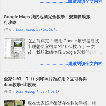
理，到底 Slack 有什麼魅力？它是不是
........................繼續閱讀全文內容
比起 LINE 或 Facebook 或 Email 更能有
效率的管理團隊溝通呢？我自己今年也
Google Maps 我的地圖完全教學！規劃自助旅
有機會在一個專案合作中使用了 Slack
行攻略
一段時間，我覺得它吸引人之處有三
作者：
Esor Huang
點： 1. 「 很有趣 」： Slack 裡擁有跟
3月 26, 2016
LINE 或 Facebook 一樣易於讓公司同事
在之前寫完「 善用 Google 航班搜尋找
聊天打屁、傳送有趣影音圖文的功能。
出理想便宜機票的 10 個技巧 」一文
2. 「 有效率 」：但是 Slack 的頻道、群
後，我想繼續挖掘 Google 幫我們規劃
組機制讓茶水間的聊天，不會干擾工作
自助旅行的潛力。 今天這篇文章，就深
的討論，並且星號與釘選功能讓每個同
入的來聊聊 Google 的「我的地圖」服
........................繼續閱讀全文內容
事可以從聊天中記錄重點。 3. 「 有彈性
務，這是一個可以讓我們「自訂地圖」
」： Slack 的架構可以讓每一個團隊設
的工具 ，在地圖上任意繪製地標、路
計出符合自己需求的通訊平台， Slack
全家沖印、 7-11 列印照片誰好用？立可得與
線，對商務需求來說可以打造出一張一
的軟體則讓同事可以在任何地方和公司
ibon教學+比較表
張資料地圖（例如我之前在製作一本新
保持聯繫。 如果你需要中文版的同類平
作者：
Esor Huang
書時建立的「 台灣推薦空拍地點地圖
12月 21, 2018
台，可以參考： JANDI 高效率團隊通訊
」），對生活需求來說，則可以讓我們
平台完整教學，比 Slack 更適合中文用
現在大家照片都儲存在數位手機、相
規劃自助旅行路線！ Google 「我的地
戶 。 2017/3 新增 ： Sortd for Slack：