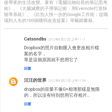
後帶來的生活改變。著有《電腦玩物站長的筆記思考
術》、《大腦減壓的子彈筆記術：用Evernote打造快
狠準系統》、《比別人快一步的Google工作術：從職
場到人生的100個聰明改造提案》等暢銷書籍。
Catsondbs
2012年4月27日 上午11:17
留
Dropbox的照片自動匯入會更改相片檔
言
案的名字，
單是這個原因就不想用它了
回覆
汪汪的世界
2012年4月27日 上午11:34
dropbox的容量不像G+相簿那樣是無限
的，所以沒有特別想用它存相片…
回覆