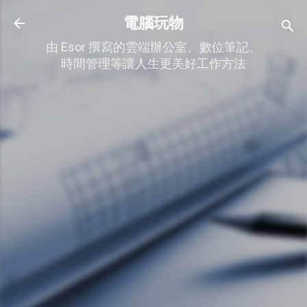
跳到主要內容
電腦玩物
由 Esor 撰寫的雲端辦公室、數位筆記、
時間管理等讓人生更美好工作方法