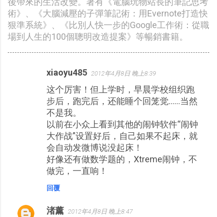
後帶來的生活改變。著有《電腦玩物站長的筆記思考
術》、《大腦減壓的子彈筆記術：用Evernote打造快
狠準系統》、《比別人快一步的Google工作術：從職
場到人生的100個聰明改造提案》等暢銷書籍。
xiaoyu485
2012年4月8日 晚上8:39
留
这个厉害！但上学时，早晨学校组织跑
言
步后，跑完后，还能睡个回笼觉……当然
不是我。
以前在小众上看到其他的闹钟软件“闹钟
大作战”设置好后，自己如果不起床，就
会自动发微博说没起床！
好像还有做数学题的，Xtreme闹钟，不
做完，一直响！
回覆
渚薰
2012年4月8日 晚上8:47