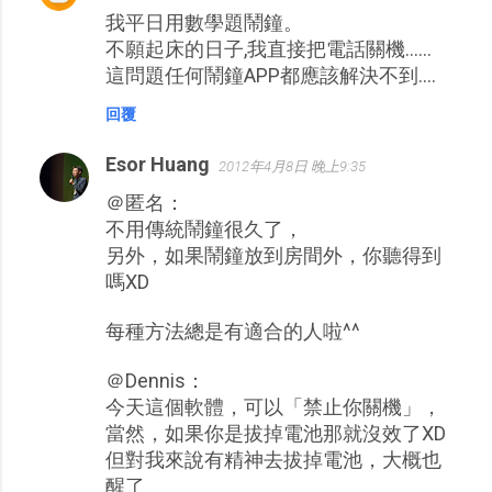
我平日用數學題鬧鐘。
不願起床的日子,我直接把電話關機......
這問題任何鬧鐘APP都應該解決不到....
回覆
Esor Huang
2012年4月8日 晚上9:35
＠匿名：
不用傳統鬧鐘很久了，
另外，如果鬧鐘放到房間外，你聽得到
嗎XD
每種方法總是有適合的人啦^^
＠Dennis：
今天這個軟體，可以「禁止你關機」，
當然，如果你是拔掉電池那就沒效了XD
但對我來說有精神去拔掉電池，大概也
醒了