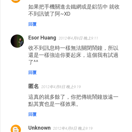
如果把手機關進去鐵網或是鋁箔中 就收
不到訊號了阿~XD
回覆
Esor Huang
2012年4月8日 晚上9:11
收不到訊息時一樣無法關閉鬧鐘，所以
還是一樣強迫你要起床，這個我有試過
了^^
回覆
匿名
2012年4月8日 晚上9:19
這真的就多餘了，你把傳統鬧鐘放遠一
點其實也是一樣效果。
回覆
Unknown
2012年4月8日 晚上9:19