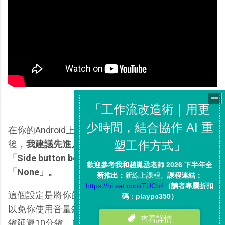
在你的Android上安裝「Alarm clock」，進入App
後，
我建議先進入「Settings」畫面，然後找到
「Side button behavior」設定，接著選擇
「None」。
這個設定是將你的手機側邊按鍵設定成「無作用」，
以免你使用音量鍵就可以關閉鬧鐘（Snooze是將鬧
鐘延遲10分鐘，Dismiss是關閉鬧鐘）。