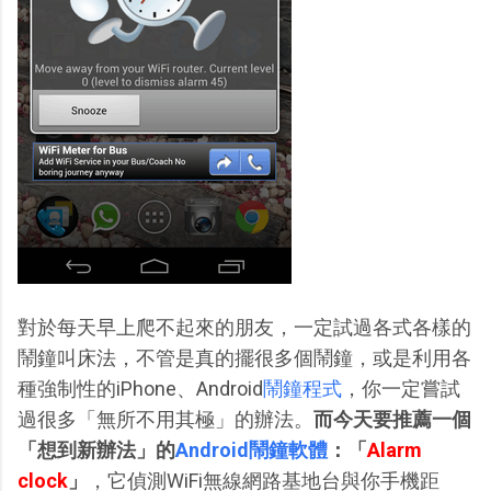
對於每天早上爬不起來的朋友，一定試過各式各樣的
鬧鐘叫床法，不管是真的擺很多個鬧鐘，或是利用各
種強制性的iPhone、Android
鬧鐘程式
，你一定嘗試
過很多「無所不用其極」的辦法。
而今天要推薦一個
「想到新辦法」的
Android
鬧鐘軟體
：「
Alarm
clock
」
，它偵測WiFi無線網路基地台與你手機距