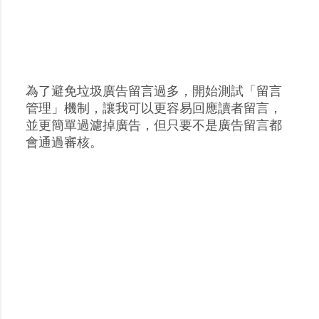
為了避免垃圾廣告留言過多，開始測試「留言
張
管理」機制，讓我可以更容易回應讀者留言，
貼
並更簡單過濾掉廣告，但只要不是廣告留言都
留
會通過審核。
言