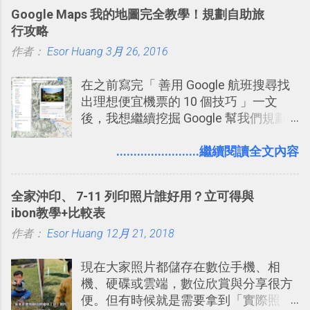
效率的管理團隊溝通呢？我自己今年也
Google Maps 我的地圖完全教學！規劃自助旅
有機會在一個專案合作中使用了 Slack
行攻略
一段時間，我覺得它吸引人之處有三
作者：
Esor Huang
點： 1. 「 很有趣 」： Slack 裡擁有跟
3月 26, 2016
LINE 或 Facebook 一樣易於讓公司同事
在之前寫完「 善用 Google 航班搜尋找
聊天打屁、傳送有趣影音圖文的功能。
出理想便宜機票的 10 個技巧 」一文
2. 「 有效率 」：但是 Slack 的頻道、群
後，我想繼續挖掘 Google 幫我們規劃
組機制讓茶水間的聊天，不會干擾工作
自助旅行的潛力。 今天這篇文章，就深
的討論，並且星號與釘選功能讓每個同
入的來聊聊 Google 的「我的地圖」服
........................繼續閱讀全文內容
事可以從聊天中記錄重點。 3. 「 有彈性
務，這是一個可以讓我們「自訂地圖」
」： Slack 的架構可以讓每一個團隊設
的工具 ，在地圖上任意繪製地標、路
計出符合自己需求的通訊平台， Slack
全家沖印、 7-11 列印照片誰好用？立可得與
線，對商務需求來說可以打造出一張一
的軟體則讓同事可以在任何地方和公司
ibon教學+比較表
張資料地圖（例如我之前在製作一本新
保持聯繫。 如果你需要中文版的同類平
作者：
Esor Huang
書時建立的「 台灣推薦空拍地點地圖
12月 21, 2018
台，可以參考： JANDI 高效率團隊通訊
」），對生活需求來說，則可以讓我們
平台完整教學，比 Slack 更適合中文用
現在大家照片都儲存在數位手機、相
規劃自助旅行路線！ Google 「我的地
戶 。 2017/3 新增 ： Sortd for Slack：
機、硬碟或雲端，數位欣賞與分享很方
圖」在規劃自助旅行路線時可以解決許
改造 Slack 討論串介面變成專案任務排
便。但有時候就是需要拿到「實際照
多問題： 國外地點名稱地址常常難懂，
程看板