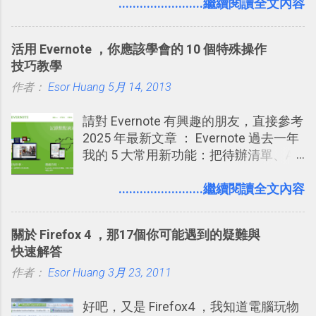
Facebook確 實是目前最好的社群、社
........................繼續閱讀全文內容
鴉牆上，從而禁止可能的祕密被你其他
交服務之一，它優秀的互動配對機制，
朋友看到。 當然，這也可以最大程度的
讓你可以在Facebook中體驗到最即時而
杜絕遊戲、廣告討厭的標籤行為。
活用 Evernote ，你應該學會的 10 個特殊操作
有趣的交友聯繫： 例如你可以看到朋友
技巧教學
又加入了哪個社團？某位好友又出現在
作者：
Esor Huang
哪張相片中？或者有哪些朋友正熱衷於
5月 14, 2013
哪個遊戲？但也正因為如此，Facebook
請對 Evernote 有興趣的朋友，直接參考
如何分析使用你的個人資料而達到這種
2025 年最新文章 ： Evernote 過去一年
社群效果？則是很多人感到疑慮的部
我的 5 大常用新功能：把待辦清單、AI
份，也是惡意程式有可能利用的部份 。
辨識、長專案筆記裝進第二大腦 新功能
最新版Facebook隱私設定補充說明：
介紹文章： 把不同筆記中的待辦清單統
........................繼續閱讀全文內容
從Facebook隱私設定全新簡化介面設計
一管理！ Evernote 強化原本已經很好用
中看權限控管重點 我個人是推薦大家來
的工作事項功能 新功能教學： Evernote
使用Facebook的，我自己也在
關於 Firefox 4 ，那17個你可能遇到的疑難與
大綱收合、目錄連結、錨點連結，整理
Facebook中接收到朋友互動產生的樂趣
快速解答
超長筆記應用案例分享 新功能教學： 會
與益處。例如經由Facebook專屬頁面建
作者：
Esor Huang
議記錄不麻煩！我常用兩個 Evernote AI
3月 23, 2011
立的「 電腦玩物 」粉絲專頁，我把自己
功能整理錄音、手寫筆記 更新功能教
寫文章的過程，以及開始寫一篇文章前
好吧，又是 Firefox4 ，我知道電腦玩物
學： Evernote 新增類似 Google 文件的
後的思考分享上去，從讀者回饋中，我