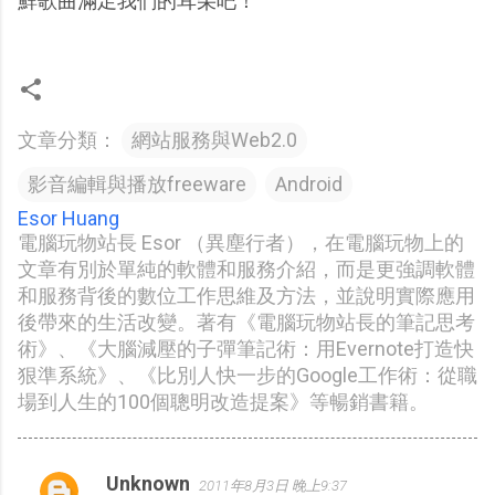
鮮歌曲滿足我們的耳朵吧！
文章分類：
網站服務與Web2.0
影音編輯與播放freeware
Android
Esor Huang
電腦玩物站長 Esor （異塵行者），在電腦玩物上的
文章有別於單純的軟體和服務介紹，而是更強調軟體
和服務背後的數位工作思維及方法，並說明實際應用
後帶來的生活改變。著有《電腦玩物站長的筆記思考
術》、《大腦減壓的子彈筆記術：用Evernote打造快
狠準系統》、《比別人快一步的Google工作術：從職
場到人生的100個聰明改造提案》等暢銷書籍。
Unknown
2011年8月3日 晚上9:37
留