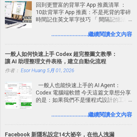
回到更豐富的背單字 App 推薦清單 ：
著 Trello ，卻還沒有在電腦玩物上寫過
10款背單字 App 推薦：不是死背的零碎
一篇完整的介紹！雖然錯過了幾年前第
時間記住英文單字技巧 「 間隔記憶法
一時間推薦 Trello 的時機，但在這段時
」，是指透過特定時間的反覆記憶，把
間的使用經驗下，剛好可以讓我整理沉
短期記憶變成長期記憶。 舉例來說我今
........................繼續閱讀全文內容
澱自己的使用方法，歸納出「 為什麼值
天記住一個單字，相關一兩天之後我可
得試試看 Trello 的關鍵特色 」，然後轉
能快要忘記，這時再次複習，記憶就增
化成這篇文章深入淺出的 Trello 上手教
一般人如何快速上手 Codex 超完整圖文教學：
強；然後下次快要忘記可能變成相隔一
學。 2015/6/13 新增： 免費專案管理軟
讓 AI 助理整理文件表格，建立自動化流程
個禮拜，這時再次複習，就能把記憶強
體推薦！困難計畫簡單管理 13 種工具
作者：
Esor Huang
化，讓記憶延長到可能半個月；那時候
5月 01, 2026
2016 年新增 ： 如何將 Trello 切換到繁
再做一次複習，或許我們就擁有了接下
體中文版？網頁 App 全中文化
一般人也能快速上手的 AI Agent：
來一個月的記憶長度！就這樣反覆慢慢
2016/7/7 新增 ： 如何活用 Trello 記
Codex 電腦端軟體 今天這篇文章想分享
拉長時間練習，就能讓一個東西成為腦
帳？我的理財計畫心得與看板範本
的是：如果我們不是懂程式設計的工程
海中更深刻的記憶。 問題是，當我們一
2016/7/13 新增： 如何將網頁資料快速
師， 一般人要怎麼快速上手 OpenAI
次要記住 1000 個英文單字，或是一次
剪貼到 Trello？收集專案資料技巧
（ChatGPT） 的 Codex 工具？ 如何用
........................繼續閱讀全文內容
要準備數百個考試問題時，自己手動進
2016/8 新增： Trello 開放「強化功能」
這個 AI 助理，協助我們處理電腦硬碟資
行間隔記憶法的練習不是很累嗎？所以
讓免費用戶串聯 Evernote 等雲端服務
料夾中的工作文件、任務成果，進一步
就有了自動化的工具，幫助我們管理要
2016/8 新增 ： Trello 卡片自訂欄位密
Facebook 新隱私設定14大祕辛，在他人洩漏
打造一個更自動化的電腦工作流程。
練習的記憶卡片，自動規劃要延期複習