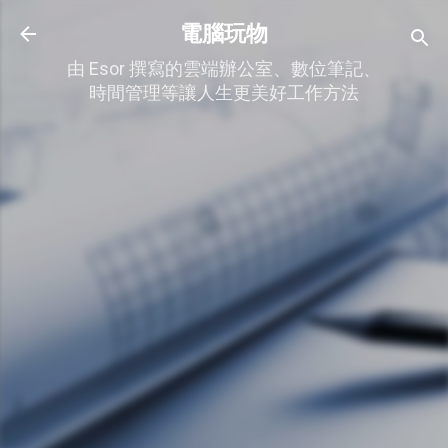
跳到主要內容
電腦玩物
由 Esor 撰寫的雲端辦公室、數位筆記、
時間管理等讓人生更美好工作方法