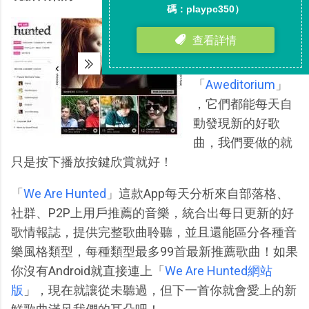
類似
「
TheSixtyOne
」
與
「
Aweditorium
」
，它們都能每天自
動發現新的好歌
曲，我們要做的就
只是按下播放按鍵欣賞就好！
「
We Are Hunted
」這款App每天分析來自部落格、
社群、P2P上用戶推薦的音樂，統合出每日更新的好
歌情報誌，提供完整歌曲聆聽，並且還能區分各種音
樂風格類型，每種類型最多99首最新推薦歌曲！如果
你沒有Android就直接連上「
We Are Hunted網站
版
」，現在就讓從未聽過，但下一首你就會愛上的新