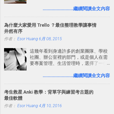
片」，例如： 小朋友學校的勞作作業 想
用自訂地圖就能自己取一個好辨識的名
要製作家庭相框 用照片來當小禮物 把照
........................繼續閱讀全文內容
稱。 在規劃路線之外，自訂地圖還能補
片貼在紙本手帳上 這時候，有什麼方法
充許多旅遊圖文資料，讓這張地圖就是
可以快速把數位照片「洗」成實體照
旅遊手冊。 好看的自訂地圖一方面旅行
為什麼大家愛用 Trello ？最佳整理教學讓事情
片？而且最好能不花時間、立即拿到、
時帶來好心情，二方面事後就是最好的
井然有序
價格也不貴呢？ 如果家裡沒有印表機
旅遊回憶之一。 自訂地圖還能跟朋友共
作者：
Esor Huang
（或是沒有好的印表機），又不想跑照
6月 08, 2015
享合作，讓彼此都能在手機上查看這次
相館，那麼這時候 「便利商店」同樣也
旅行地圖。
這幾年看到身邊許多的創業團隊、學校
提供了印照片的服務 ，而且價格不貴，
社團、辦公室裡的部門，或是個人在需
可以立即拿到，操作流程也十分簡單。
要專案管理、生活管理時，選擇了一個
之前我在電腦玩物分享過：「 不需買印
叫做「 Trello 」的雲端服務，這到底是
表機也免隨身碟， 7-11 全家雲端列印超
一個什麼樣的管理工具，讓這麼多人都
........................繼續閱讀全文內容
方便教學 」。這篇文章則從印照片出
愛用 Trello ？在電腦玩物上，我也從旁
發： 同樣的不需買印表機、不需隨身
敲側擊的角度，寫過幾篇「 Trello 概
碟，就能快速印出高品質的照片成品。
考生救星 Anki 教學：背單字與練習考古題的
念」的管理教學文章： 把 Evernote 當
最佳軟體
作 Trello！ Kanbanote 筆記看板管理法
作者：
Esor Huang
Google Drive 變身 Trello ！幫雲端硬碟
4月 10, 2016
建立專案看板 但是，我自己也一直使用