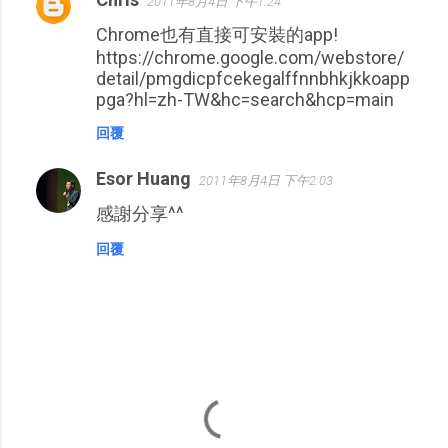
2011年8月4日 下午1:24
Chrome也有直接可安裝的app!
https://chrome.google.com/webstore/
detail/pmgdicpfcekegalffnnbhkjkkoapp
pga?hl=zh-TW&hc=search&hcp=main
回覆
Esor Huang
2011年8月4日 下午2:03
感謝分享^^
回覆