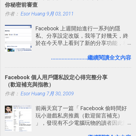
技！最想要的強大 Trello 客製化範例教
你秘密前審查
的卡片，每天自動產生記憶練習題，這
學 2016/11 新增： [時間技客-7] 重要緊
作者：
Esor Huang
9月 03, 2011
樣的軟體中最受好評的，或許就是今天
急時間管理四象限在 Trello 活用與範本
要推薦的 「 Anki 」 。
下載 2017/2 新增 ： Trello 團隊如何使
Facebook 上週開始進行一系列的隱
用 Trello？ 8個專案排程協作重點技巧
私、分享設定改版，我等了好幾天，終
2017/6 新增： 如何用 Trello 規劃自助
於在今天早上看到了新的分享功能，相
旅行？我的 Trello 行程計畫使用技巧教
信台灣用戶大多數應該也都已經可以使
學 2017/7 新增： 如何讓 Trello 列表與
用新版的分享功能與隱私設定。 嚴格來
........................繼續閱讀全文內容
卡片不再落落長？專案管理的5個關鍵
說，這次新版設定大多數都是以前就有
技巧 2017/8/23 新增 ： 如何用 Trello 做
的功能，只是現在換到比較好操作的位
子彈筆記？我的 Trello GTD 方法範例看
Facebook 個人用戶隱私設定心得完整分享
置。不過有一項很實用的設定是新增
板分享
（歡迎補充與指教）
的， 那就是可以 事先審查 朋友「標籤
作者：
Esor Huang
你」的內容，決定要不要讓其他朋友看
7月 30, 2009
到這些標籤。 具體來說，朋友如果把你
前兩天寫了一篇「 Facebook 偷時間好
標籤在他的訊息中，或是想把你標籤在
玩小遊戲私房推薦（歡迎留言補充）
相片圖片裡，現在你都多了一個「事先
」，發現有不少電腦玩物的讀者因此開
審查」的機制，可以決定這些你被標籤
始加入Facebook。整體來說，
的內容可不可以出現在你的個人檔案塗