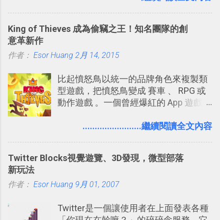
片貼在紙本手帳上 這時候，有什麼方法
充許多旅遊圖文資料，讓這張地圖就是
可以快速把數位照片「洗」成實體照
旅遊手冊。 好看的自訂地圖一方面旅行
King of Thieves 成為偷竊之王！知名團隊的創
片？而且最好能不花時間、立即拿到、
時帶來好心情，二方面事後就是最好的
意革新作
價格也不貴呢？ 如果家裡沒有印表機
旅遊回憶之一。 自訂地圖還能跟朋友共
作者：
Esor Huang
（或是沒有好的印表機），又不想跑照
2月 14, 2015
享合作，讓彼此都能在手機上查看這次
相館，那麼這時候 「便利商店」同樣也
旅行地圖。
比起憤怒鳥以統一的品牌角色來複製類
提供了印照片的服務 ，而且價格不貴，
型遊戲，把憤怒鳥變成 賽車 、 RPG 或
可以立即拿到，操作流程也十分簡單。
動作遊戲 。一個曾經爆紅的 App 遊戲開
之前我在電腦玩物分享過：「 不需買印
發團隊，有沒有辦法在成名作之後，再
表機也免隨身碟， 7-11 全家雲端列印超
次推出另外一個足以撼動市場，並且有
........................繼續閱讀全文內容
方便教學 」。這篇文章則從印照片出
著全新顛覆創意的作品呢？現在，或許
發： 同樣的不需買印表機、不需隨身
我們將看到這樣的例子！ 今天要推薦的
碟，就能快速印出高品質的照片成品。
Twitter Blocks視覺遊覽、3D發現，微型部落
是另外一款非常知名系列作「 Cut the
新玩法
Rope （割繩子） 」的開發公司
作者：
Esor Huang
ZeptoLab ，在玩了幾個割繩子變形後，
9月 01, 2007
前幾天推出了他們宣傳已久的全新作
Twitter是一個讓使用者在上面發表各種
品：「 King of Thieves 」，這是一款
「你現在在幹嘛？」的碎碎念服務，它