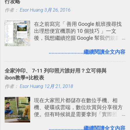
行攻略
一段時間，我覺得它吸引人之處有三
作者：
Esor Huang
點： 1. 「 很有趣 」： Slack 裡擁有跟
3月 26, 2016
LINE 或 Facebook 一樣易於讓公司同事
在之前寫完「 善用 Google 航班搜尋找
聊天打屁、傳送有趣影音圖文的功能。
出理想便宜機票的 10 個技巧 」一文
2. 「 有效率 」：但是 Slack 的頻道、群
後，我想繼續挖掘 Google 幫我們規劃
組機制讓茶水間的聊天，不會干擾工作
自助旅行的潛力。 今天這篇文章，就深
的討論，並且星號與釘選功能讓每個同
入的來聊聊 Google 的「我的地圖」服
........................繼續閱讀全文內容
事可以從聊天中記錄重點。 3. 「 有彈性
務，這是一個可以讓我們「自訂地圖」
」： Slack 的架構可以讓每一個團隊設
的工具 ，在地圖上任意繪製地標、路
計出符合自己需求的通訊平台， Slack
全家沖印、 7-11 列印照片誰好用？立可得與
線，對商務需求來說可以打造出一張一
的軟體則讓同事可以在任何地方和公司
ibon教學+比較表
張資料地圖（例如我之前在製作一本新
保持聯繫。 如果你需要中文版的同類平
作者：
Esor Huang
書時建立的「 台灣推薦空拍地點地圖
12月 21, 2018
台，可以參考： JANDI 高效率團隊通訊
」），對生活需求來說，則可以讓我們
平台完整教學，比 Slack 更適合中文用
現在大家照片都儲存在數位手機、相
規劃自助旅行路線！ Google 「我的地
戶 。 2017/3 新增 ： Sortd for Slack：
機、硬碟或雲端，數位欣賞與分享很方
圖」在規劃自助旅行路線時可以解決許
改造 Slack 討論串介面變成專案任務排
便。但有時候就是需要拿到「實際照
多問題： 國外地點名稱地址常常難懂，
程看板
片」，例如： 小朋友學校的勞作作業 想
用自訂地圖就能自己取一個好辨識的名
要製作家庭相框 用照片來當小禮物 把照
........................繼續閱讀全文內容
稱。 在規劃路線之外，自訂地圖還能補