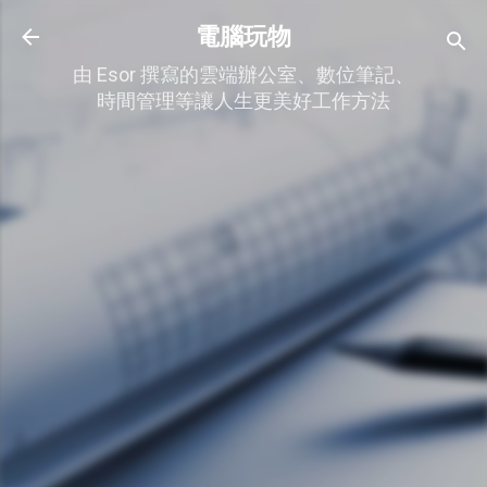
跳到主要內容
電腦玩物
由 Esor 撰寫的雲端辦公室、數位筆記、
時間管理等讓人生更美好工作方法