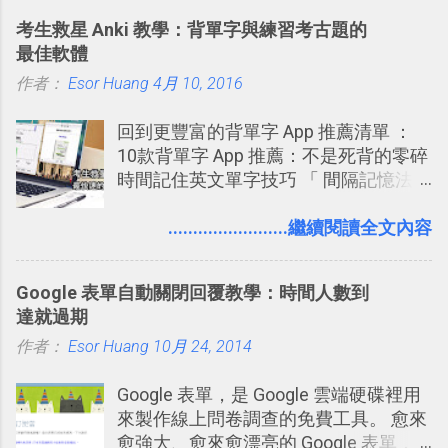
敲側擊的角度，寫過幾篇「 Trello 概
，把原本遊戲的場景與功能搬上瀏覽器
蒐小誌： http://twitter.com/esorhjy
考生救星 Anki 教學：背單字與練習考古題的
念」的管理教學文章： 把 Evernote 當
內，玩家可以免費上網通關！不過目前
Twitter除了自顧自的碎碎念外，你可以
最佳軟體
作 Trello！ Kanbanote 筆記看板管理法
因為技術限制， 主要支援的瀏覽器為
用「Follow」的方式來跟隨其它的使用
作者：
Esor Huang
Google Drive 變身 Trello ！幫雲端硬碟
4月 10, 2016
Firefox 4 和Safari ，而 Google Chrome
者，只要進入該使用者的個人頁面，然
建立專案看板 但是，我自己也一直使用
執行上可能會有些問題。
後在最上方按下﹝Follow﹞即可。 這種
回到更豐富的背單字 App 推薦清單 ：
著 Trello ，卻還沒有在電腦玩物上寫過
跟隨者、被跟隨者的概念是Twitter另一
10款背單字 App 推薦：不是死背的零碎
一篇完整的介紹！雖然錯過了幾年前第
個非常好玩的地方 ，所以 這次的
時間記住英文單字技巧 「 間隔記憶法
一時間推薦 Trello 的時機，但在這段時
Twitter Blocks很強調這個人際網路的概
」，是指透過特定時間的反覆記憶，把
間的使用經驗下，剛好可以讓我整理沉
念 ，如果說這一次的Twitter Blocks的
短期記憶變成長期記憶。 舉例來說我今
........................繼續閱讀全文內容
澱自己的使用方法，歸納出「 為什麼值
3D視圖有什麼用途的話，就是 它可以讓
天記住一個單字，相關一兩天之後我可
得試試看 Trello 的關鍵特色 」，然後轉
你非常方便、好玩、即興的擴展你的
能快要忘記，這時再次複習，記憶就增
化成這篇文章深入淺出的 Trello 上手教
Twit...
Google 表單自動關閉回覆教學：時間人數到
強；然後下次快要忘記可能變成相隔一
學。 2015/6/13 新增： 免費專案管理軟
達就過期
個禮拜，這時再次複習，就能把記憶強
體推薦！困難計畫簡單管理 13 種工具
作者：
Esor Huang
化，讓記憶延長到可能半個月；那時候
10月 24, 2014
2016 年新增 ： 如何將 Trello 切換到繁
再做一次複習，或許我們就擁有了接下
體中文版？網頁 App 全中文化
Google 表單，是 Google 雲端硬碟裡用
來一個月的記憶長度！就這樣反覆慢慢
2016/7/7 新增 ： 如何活用 Trello 記
來製作線上問卷調查的免費工具。 愈來
拉長時間練習，就能讓一個東西成為腦
帳？我的理財計畫心得與看板範本
愈強大、愈來愈漂亮的 Google 表單，
海中更深刻的記憶。 問題是，當我們一
2016/7/13 新增： 如何將網頁資料快速