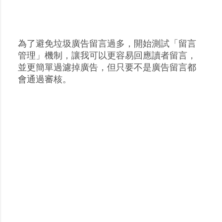
為了避免垃圾廣告留言過多，開始測試「留言
張
管理」機制，讓我可以更容易回應讀者留言，
貼
並更簡單過濾掉廣告，但只要不是廣告留言都
留
會通過審核。
言