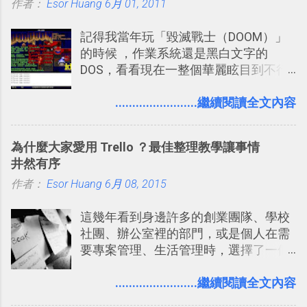
作者：
Esor Huang
如果單從後面幾個「功能面」來看， 這
6月 01, 2011
電腦玩物介紹過的資訊作補充，讓我的
些「 智慧型 Google 助理 」功能早已經
Twitter可以作為簡單的、即時的、隨想
記得我當年玩「毀滅戰士（DOOM）」
內建在我們的 Google 系統中，甚至大
的 碎碎念版電腦玩物 。不過你不需要像
的時候 ，作業系統還是黑白文字的
多在 Android 與 iPhone 手機上都能使
我這麼認真，因為 我也很喜歡在Twitter
DOS，看看現在一整個華麗眩目到不行
用。
上面看到各種突如其來的生活雜感、毫
的各種第一人稱射擊遊戲，但做為我玩
無來由的牢騷困擾，因為這些碎碎念就
過的第一款 FPS遊戲 （應該也是世界上
........................繼續閱讀全文內容
好像把大家的生活用一種很自然無隔
的FPS鼻祖？），DOOM的刺激記憶與
閡、但又基本上不互相打擾的方式結合
興奮之情卻不會忘記，即使從現在眼光
在一起了 。 講了那麼多，其實類似
為什麼大家愛用 Trello ？最佳整理教學讓事情
來看DOOM的畫面簡直慘不忍睹，但如
Twitter的服務目前並不少見，台灣
井然有序
果重新拿起電鋸闖蕩在血腥的迷宮中，
Buboo 、大陸的 飯否 都是很優秀的
作者：
Esor Huang
想必還是會有一番美好的回味。 還好我
6月 08, 2015
Twitter型服務，而最近一向簡約的
們擁有支援 HTML 5 的瀏覽器！在「
Twitter開始推出一些新功能，尤其是今
這幾年看到身邊許多的創業團隊、學校
Mozilla Demo Studio 」網站提供了讓技
天推出的「 Twitter Blocks 」更是一個
社團、辦公室裡的部門，或是個人在需
術人員交流HTML、CSS、Javascript新
值得一玩的3D視覺化功能，下面就來分
要專案管理、生活管理時，選擇了一個
玩意的園地，而其中一個最新的作品，
享一下我玩這個新功能的一些感想。
叫做「 Trello 」的雲端服務，這到底是
就是「DOOM on the Web」，毀滅戰士
Twitter： http://twitter.com/home
一個什麼樣的管理工具，讓這麼多人都
........................繼續閱讀全文內容
一代的網頁版！ 這款「 DOOM on the
Twitter Blocks：
愛用 Trello ？在電腦玩物上，我也從旁
Web 」採用HTML 5相關技術重建而成
http://explore.twitter.com/ 電腦玩物情