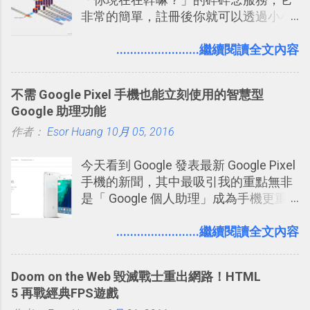
玩法與眾不同的 PVP 偷竊對戰遊戲 。
非常的簡單，註冊後你就可以透過小小
的視窗發表任何不超過140個字元的短
文，你可以真的在上面說明你在做什
........................繼續閱讀全文內容
麼，你也可以利用它來發表很短很短的
想法或評論，你當然可以透過它來發表
不需 Google Pixel 手機也能立刻使用的智慧型
牢騷，或許你也想要透過Twitter來詢問
Google 助理功能
什麼事情。各式各樣被發表的
作者：
Esor Huang
「twitter」會像資訊之河一樣在首頁、
10月 05, 2016
各個使用者ˋ追隨者之間穿流不息，但是
今天看到 Google 發表最新 Google Pixel
不管是採用什麼樣的方式利用Twitter，
手機的新聞，其中最吸引我的重點無非
沒有人會有意見，這是我覺得Twitter很
是「 Google 個人助理」成為手機更重
自由也很有趣的一個地方，我可以無拘
要且更有用的功能，有國外媒體稱：
無束的在上面塑造、表現我自己，或是
「這是他使用過最聰明的一台智慧型手
........................繼續閱讀全文內容
利用Twitter來嘗試各種可能。例如 目前
機。」 「 Google 個人助理」有更人性
我試圖將自己的Twitter打造成「 小電腦
化的應答方式，可以解答我們的各種詢
玩物 」的型態 ，我會在上面持續的丟一
Doom on the Web 毀滅戰士重出網路！HTML
問、可以找出特殊的照片、可以規劃我
些軟體更新、網站服務的資訊，未來也
5 再戰經典FPS遊戲
們的行程，也能幫我們安排時間。 其實
很想試試看是否能加入短評，或者對於