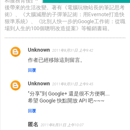
和服務背後的數位工作思維及方法，並說明實際應用
後帶來的生活改變。著有《電腦玩物站長的筆記思考
術》、《大腦減壓的子彈筆記術：用Evernote打造快
狠準系統》、《比別人快一步的Google工作術：從職
場到人生的100個聰明改造提案》等暢銷書籍。
Unknown
2011年8月31日 上午9:42
留
作者已經移除這則留言。
言
回覆
Unknown
2011年8月31日 上午9:45
"分享"到 Google+ 還是很不方便啊....
希望 Google 快點開放 API 吧~~~
回覆
匿名
2011年8月31日 上午10:07