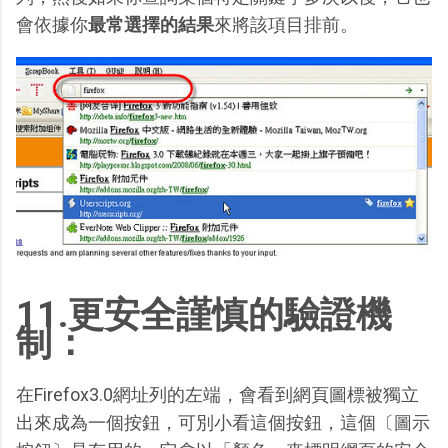
會依據你
最常選擇的結果
來將該項目排前。
11.更安全謹慎的驗證機
制：
在Firefox3.0網址列的左端，會看到網頁圖標被獨立
出來成為一個按鈕，可別小看這個按鈕，這個〔圖示