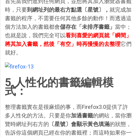
首先當我們逛到任何網頁，並想將其加入瀏覽器書籤
時，只要
到網址列的最右方點選〔星號〕，
就完成加
書籤的程序，不需要任何其他多餘的動作！而透過這
個方法加入的書籤都會
儲存在「未排序書籤」
當中；
也就是說，我們完全可以
看到喜愛的網頁就「瞬間」
將其加入書籤，然後「有空」時再慢慢的去整理
它們
就好。
5.人性化的書籤編輯模
式：
整理書籤實在是很麻煩的事，而Firefox3.0提供了許
多人性化的方法。只要是你
加過書籤
的網站，當你瀏
覽時網址列右方的
〔星號〕會顯示黃色填滿
的狀態，
告訴你這個網頁已經在你的書籤裡；而這時如果你一