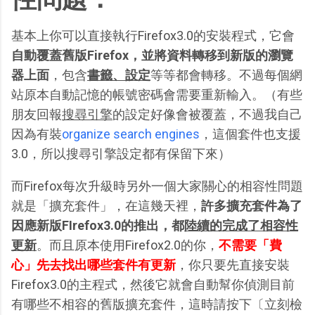
基本上你可以直接執行Firefox3.0的安裝程式，它會
自動覆蓋舊版Firefox，並將資料轉移到新版的瀏覽
器上面
，包含
書籤、設定
等等都會轉移。不過每個網
站原本自動記憶的帳號密碼會需要重新輸入。（有些
朋友回報
搜尋引擎
的設定好像會被覆蓋，不過我自己
因為有裝
organize search engines
，這個套件也支援
3.0，所以搜尋引擎設定都有保留下來）
而Firefox每次升級時另外一個大家關心的相容性問題
就是「擴充套件」，在這幾天裡，
許多擴充套件為了
因應新版FIrefox3.0的推出，都
陸續的完成了相容性
更新
。而且原本使用Firefox2.0的你，
不需要「費
心」先去找出哪些套件有更新
，你只要先直接安裝
Firefox3.0的主程式，然後它就會自動幫你偵測目前
有哪些不相容的舊版擴充套件，這時請按下〔立刻檢