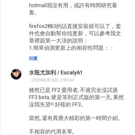
hotmail我沒有用，或許有時間研究看
看。
firefox2轉3的話直接安裝就可以了，套
件也會自動幫你找更新，可以參考我文
章裡面第一大項的說明：
1.簡單偵測更新上的相容性問題：：
回覆
水瓶尤加利 / Eucaly61
2008年6月18日 上午9:54
雖然已是 FF2 愛用者, 不過完全沒試過
FF3 beta, 硬是等到正式版的第一天, 果然
沒我失望!! 好樣的 FF3。
當然, 還有異塵大精彩的第一時間介紹。
不相容的代用名單,