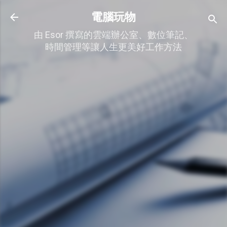
跳到主要內容
電腦玩物
由 Esor 撰寫的雲端辦公室、數位筆記、
時間管理等讓人生更美好工作方法