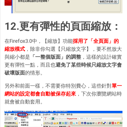
12.更有彈性的頁面縮放：
在Firefox3.0中，【縮放】功能
採用了「全頁面」的
縮放模式
，除非你勾選【只縮放文字】，要不然放大
與縮小都是
「一整個版面」的調整
，這樣的設計確實
更有彈性一點，而且也
避免了某些時候只縮放文字會
破壞版面
的情形。
另外和前面一樣，不需要你特別費心，這些針對
單一
網站的設定都會自動被保存起來
，下次你瀏覽網站時
就會被自動套用。