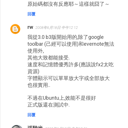
原始碼都沒有反應耶～這樣就囧了～
回覆
rw
2008年6月18日 中午12:12
我從3.0 b3版開始用的,除了google
toolbar (己經可以使用)和evernote無法
使用外,
其他大致都能接受.
速度和記憶體優秀許多(應該說fx2太吃
資源)
字體顯示可以單單放大字或全部放大
也很實用..
不過在Ubuntu上,效能不是很好
正式版還在測試中.
回覆