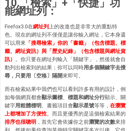
10.「檢索」+「快捷」功
能網址列：
Firefox3.0在
網址列
上的改進也是非常大的重點特
色。現在的網址列不僅僅是讓你輸入網址，它本身還
可以用來
「搜尋檢索」你的「書籤」（包含標題、標
籤、網址資訊）與「歷史紀錄」（包含標題與網址資
訊）
。你只要在網址列輸入「關鍵字」，然後就會自
動列出檢索到的結果；你可以同時
用多個關鍵字去搜
尋，只要用〔空格〕隔開
來即可。
而在檢索結果中我們也可以看到許多有用的設計，例
如每個網頁都會
顯示圖標
、
標題和網址分行
顯示、關
鍵字
用粗體標明
、書籤項目會
顯示星號
等等，
在瀏覽
上都增加了方便性
。而且更優秀的是這個檢索結果的
排序也很聰明
，首先它會依據你之前
瀏覽的次數
來排
列，然後如果你查詢某個特定關鍵字多次以後，它也