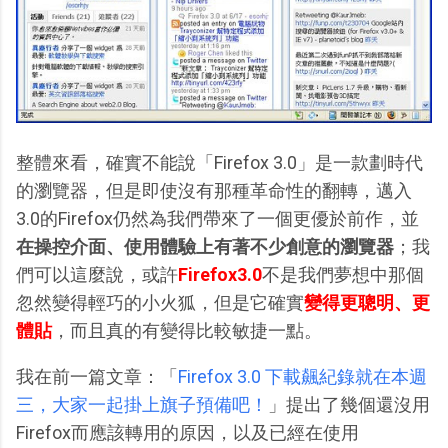
整體來看，確實不能說「Firefox 3.0」是一款劃時代
的瀏覽器，但是即使沒有那種革命性的翻轉，邁入
3.0的Firefox仍然為我們帶來了一個更優於前作，並
在操控介面、使用體驗上有著不少創意的瀏覽器
；我
們可以這麼說，或許
Firefox3.0
不是我們夢想中那個
忽然變得輕巧的小火狐，但是它確實
變得更聰明、更
體貼
，而且真的有變得比較敏捷一點。
我在前一篇文章：「
Firefox 3.0 下載飆紀錄就在本週
三，大家一起掛上旗子預備吧！
」提出了幾個還沒用
Firefox而應該轉用的原因，以及已經在使用