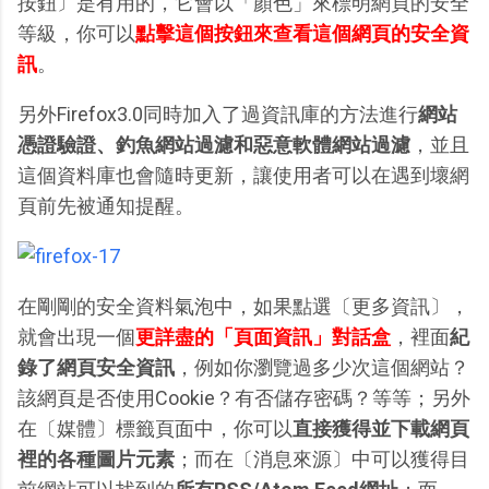
按鈕〕是有用的，它會以「顏色」來標明網頁的安全
等級，你可以
點擊這個按鈕來查看這個網頁的安全資
訊
。
另外Firefox3.0同時加入了過資訊庫的方法進行
網站
憑證驗證、釣魚網站過濾和惡意軟體網站過濾
，並且
這個資料庫也會隨時更新，讓使用者可以在遇到壞網
頁前先被通知提醒。
在剛剛的安全資料氣泡中，如果點選〔更多資訊〕，
就會出現一個
更詳盡的「頁面資訊」對話盒
，裡面
紀
錄了網頁安全資訊
，例如你瀏覽過多少次這個網站？
該網頁是否使用Cookie？有否儲存密碼？等等；另外
在〔媒體〕標籤頁面中，你可以
直接獲得並下載網頁
裡的各種圖片元素
；而在〔消息來源〕中可以獲得目