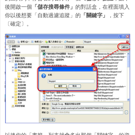
後開啟一個
「儲存搜尋條件」
的對話盒，在裡面填入
你以後想要「自動過濾追蹤」的
「關鍵字」
，按下
〔確定〕。