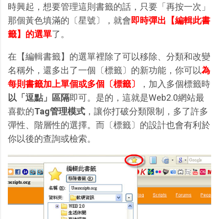
時興起，想要管理這則書籤的話，只要「再按一次」
那個黃色填滿的〔星號〕，就會
即時彈出【編輯此書
籤】的選單
了。
在【編輯書籤】的選單裡除了可以移除、分類和改變
名稱外，還多出了一個〔標籤〕的新功能，你可以
為
每則書籤加上單個或多個〔標籤〕
，加入多個標籤時
以「逗點」區隔
即可。是的，這就是Web2.0網站最
喜歡的
Tag管理模式
，讓你打破分類限制，多了許多
彈性、階層性的選擇。而〔標籤〕的設計也會有利於
你以後的查詢或檢索。