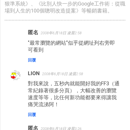
狠準系統》、《比別人快一步的Google工作術：從職
場到人生的100個聰明改造提案》等暢銷書籍。
匿名
2008年6月18日 凌晨2:58
留
"最常瀏覽的網站"似乎從網址列右旁即
言
可看到
回覆
LION
2008年6月18日 凌晨2:58
對我來說，五秒內就能開好我的FF3（通
常紀錄著很多分頁），大幅改善的瀏覽
速度等等，比任何新功能都要來得讓我
痛哭流涕阿！
回覆
匿名
2008年6月18日 凌晨3:26