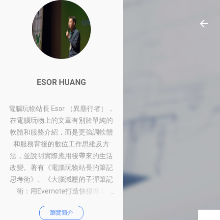
ESOR HUANG
電腦玩物站長 Esor （異塵行者），
在電腦玩物上的文章有別於單純的
軟體和服務介紹，而是更強調軟體
和服務背後的數位工作思維及方
法，並說明實際應用後帶來的生活
改變。著有《電腦玩物站長的筆記
思考術》、《大腦減壓的子彈筆記
術：用Evernote打造快狠準系
統》、《比別人快一步的Google工
瀏覽簡介
作術：從職場到人生的100個聰明