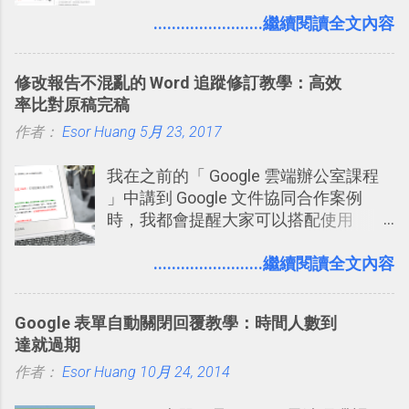
師， 一般人要怎麼快速上手 OpenAI
（ChatGPT） 的 Codex 工具？ 如何用
........................繼續閱讀全文內容
這個 AI 助理，協助我們處理電腦硬碟資
料夾中的工作文件、任務成果，進一步
修改報告不混亂的 Word 追蹤修訂教學：高效
打造一個更自動化的電腦工作流程。
率比對原稿完稿
作者：
Esor Huang
5月 23, 2017
我在之前的「 Google 雲端辦公室課程
」中講到 Google 文件協同合作案例
時，我都會提醒大家可以搭配使用
Google 文件上的「建議操作」功能，讓
多人編輯同一份報告、文章時更加條理
........................繼續閱讀全文內容
分明，修改更有效率。而這並非 Google
文件獨創功能，事實上這是來自於
Google 表單自動關閉回覆教學：時間人數到
Word 上優秀的文書編輯老傳統：「
達就過期
Word 追蹤修訂終於出現在 Google
作者：
Esor Huang
Docs！論文改稿必備 」。 但是我也發
10月 24, 2014
現，有很多原本使用 Word 進行文書處