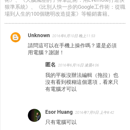
狠準系統》、《比別人快一步的Google工作術：從職
場到人生的100個聰明改造提案》等暢銷書籍。
Unknown
2016年6月10日 晚上11:53
留
請問這可以在手機上操作嗎？還是必須
言
用電腦？謝謝！
匿名
2016年6月16日 凌晨4:06
我的平板沒辦法編輯（拖拉）也
沒有看到模糊這個選項，看來只
有電腦才可以
Esor Huang
2016年7月9日 上午8:42
只有電腦可以