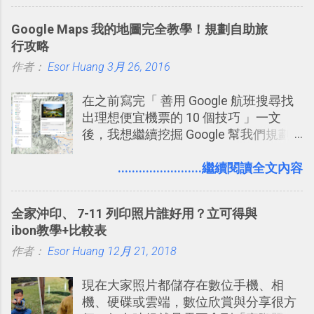
比起 LINE 或 Facebook 或 Email 更能有
效率的管理團隊溝通呢？我自己今年也
Google Maps 我的地圖完全教學！規劃自助旅
有機會在一個專案合作中使用了 Slack
行攻略
一段時間，我覺得它吸引人之處有三
作者：
Esor Huang
點： 1. 「 很有趣 」： Slack 裡擁有跟
3月 26, 2016
LINE 或 Facebook 一樣易於讓公司同事
在之前寫完「 善用 Google 航班搜尋找
聊天打屁、傳送有趣影音圖文的功能。
出理想便宜機票的 10 個技巧 」一文
2. 「 有效率 」：但是 Slack 的頻道、群
後，我想繼續挖掘 Google 幫我們規劃
組機制讓茶水間的聊天，不會干擾工作
自助旅行的潛力。 今天這篇文章，就深
的討論，並且星號與釘選功能讓每個同
入的來聊聊 Google 的「我的地圖」服
........................繼續閱讀全文內容
事可以從聊天中記錄重點。 3. 「 有彈性
務，這是一個可以讓我們「自訂地圖」
」： Slack 的架構可以讓每一個團隊設
的工具 ，在地圖上任意繪製地標、路
計出符合自己需求的通訊平台， Slack
全家沖印、 7-11 列印照片誰好用？立可得與
線，對商務需求來說可以打造出一張一
的軟體則讓同事可以在任何地方和公司
ibon教學+比較表
張資料地圖（例如我之前在製作一本新
保持聯繫。 如果你需要中文版的同類平
作者：
Esor Huang
書時建立的「 台灣推薦空拍地點地圖
12月 21, 2018
台，可以參考： JANDI 高效率團隊通訊
」），對生活需求來說，則可以讓我們
平台完整教學，比 Slack 更適合中文用
現在大家照片都儲存在數位手機、相
規劃自助旅行路線！ Google 「我的地
戶 。 2017/3 新增 ： Sortd for Slack：
機、硬碟或雲端，數位欣賞與分享很方
圖」在規劃自助旅行路線時可以解決許
改造 Slack 討論串介面變成專案任務排