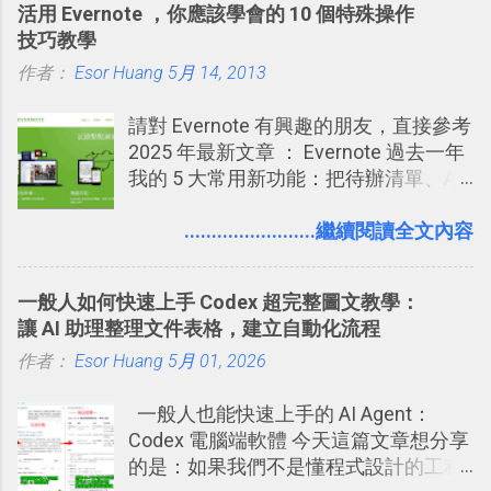
活用 Evernote ，你應該學會的 10 個特殊操作
置。不過有一項很實用的設定是新增
練習的記憶卡片，自動規劃要延期複習
技！最想要的強大 Trello 客製化範例教
技巧教學
的， 那就是可以 事先審查 朋友「標籤
的卡片，每天自動產生記憶練習題，這
學 2016/11 新增： [時間技客-7] 重要緊
作者：
Esor Huang
你」的內容，決定要不要讓其他朋友看
5月 14, 2013
樣的軟體中最受好評的，或許就是今天
急時間管理四象限在 Trello 活用與範本
到這些標籤。 具體來說，朋友如果把你
要推薦的 「 Anki 」 。
下載 2017/2 新增 ： Trello 團隊如何使
請對 Evernote 有興趣的朋友，直接參考
標籤在他的訊息中，或是想把你標籤在
用 Trello？ 8個專案排程協作重點技巧
2025 年最新文章 ： Evernote 過去一年
相片圖片裡，現在你都多了一個「事先
2017/6 新增： 如何用 Trello 規劃自助
我的 5 大常用新功能：把待辦清單、AI
審查」的機制，可以決定這些你被標籤
旅行？我的 Trello 行程計畫使用技巧教
辨識、長專案筆記裝進第二大腦 新功能
的內容可不可以出現在你的個人檔案塗
學 2017/7 新增： 如何讓 Trello 列表與
介紹文章： 把不同筆記中的待辦清單統
........................繼續閱讀全文內容
鴉牆上，從而禁止可能的祕密被你其他
卡片不再落落長？專案管理的5個關鍵
一管理！ Evernote 強化原本已經很好用
朋友看到。 當然，這也可以最大程度的
技巧 2017/8/23 新增 ： 如何用 Trello 做
的工作事項功能 新功能教學： Evernote
杜絕遊戲、廣告討厭的標籤行為。
子彈筆記？我的 Trello GTD 方法範例看
一般人如何快速上手 Codex 超完整圖文教學：
大綱收合、目錄連結、錨點連結，整理
板分享
讓 AI 助理整理文件表格，建立自動化流程
超長筆記應用案例分享 新功能教學： 會
作者：
Esor Huang
議記錄不麻煩！我常用兩個 Evernote AI
5月 01, 2026
功能整理錄音、手寫筆記 更新功能教
一般人也能快速上手的 AI Agent：
學： Evernote 新增類似 Google 文件的
Codex 電腦端軟體 今天這篇文章想分享
「免帳號登入」多人同步編輯功能
的是：如果我們不是懂程式設計的工程