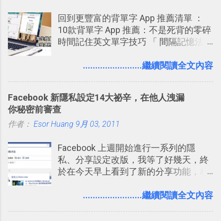
建立專案看板 但是，我自己也一直使用
回到更豐富的背單字 App 推薦清單 ：
著 Trello ，卻還沒有在電腦玩物上寫過
10款背單字 App 推薦：不是死背的零碎
一篇完整的介紹！雖然錯過了幾年前第
時間記住英文單字技巧 「 間隔記憶法
一時間推薦 Trello 的時機，但在這段時
」，是指透過特定時間的反覆記憶，把
間的使用經驗下，剛好可以讓我整理沉
短期記憶變成長期記憶。 舉例來說我今
........................繼續閱讀全文內容
澱自己的使用方法，歸納出「 為什麼值
天記住一個單字，相關一兩天之後我可
得試試看 Trello 的關鍵特色 」，然後轉
能快要忘記，這時再次複習，記憶就增
化成這篇文章深入淺出的 Trello 上手教
Facebook 新隱私設定14大祕辛，在他人洩漏
強；然後下次快要忘記可能變成相隔一
學。 2015/6/13 新增： 免費專案管理軟
你秘密前審查
個禮拜，這時再次複習，就能把記憶強
體推薦！困難計畫簡單管理 13 種工具
作者：
Esor Huang
化，讓記憶延長到可能半個月；那時候
9月 03, 2011
2016 年新增 ： 如何將 Trello 切換到繁
再做一次複習，或許我們就擁有了接下
體中文版？網頁 App 全中文化
Facebook 上週開始進行一系列的隱
來一個月的記憶長度！就這樣反覆慢慢
2016/7/7 新增 ： 如何活用 Trello 記
私、分享設定改版，我等了好幾天，終
拉長時間練習，就能讓一個東西成為腦
帳？我的理財計畫心得與看板範本
於在今天早上看到了新的分享功能，相
海中更深刻的記憶。 問題是，當我們一
2016/7/13 新增： 如何將網頁資料快速
信台灣用戶大多數應該也都已經可以使
次要記住 1000 個英文單字，或是一次
剪貼到 Trello？收集專案資料技巧
用新版的分享功能與隱私設定。 嚴格來
........................繼續閱讀全文內容
要準備數百個考試問題時，自己手動進
2016/8 新增： Trello 開放「強化功能」
說，這次新版設定大多數都是以前就有
行間隔記憶法的練習不是很累嗎？所以
讓免費用戶串聯 Evernote 等雲端服務
的功能，只是現在換到比較好操作的位
就有了自動化的工具，幫助我們管理要
2016/8 新增 ： Trello 卡片自訂欄位密