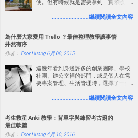
便。但有時候就是需要拿到「實際照
多問題： 國外地點名稱地址常常難懂，
程看板
片」，例如： 小朋友學校的勞作作業 想
用自訂地圖就能自己取一個好辨識的名
要製作家庭相框 用照片來當小禮物 把照
........................繼續閱讀全文內容
稱。 在規劃路線之外，自訂地圖還能補
片貼在紙本手帳上 這時候，有什麼方法
充許多旅遊圖文資料，讓這張地圖就是
可以快速把數位照片「洗」成實體照
旅遊手冊。 好看的自訂地圖一方面旅行
為什麼大家愛用 Trello ？最佳整理教學讓事情
片？而且最好能不花時間、立即拿到、
時帶來好心情，二方面事後就是最好的
井然有序
價格也不貴呢？ 如果家裡沒有印表機
旅遊回憶之一。 自訂地圖還能跟朋友共
作者：
Esor Huang
（或是沒有好的印表機），又不想跑照
6月 08, 2015
享合作，讓彼此都能在手機上查看這次
相館，那麼這時候 「便利商店」同樣也
旅行地圖。
這幾年看到身邊許多的創業團隊、學校
提供了印照片的服務 ，而且價格不貴，
社團、辦公室裡的部門，或是個人在需
可以立即拿到，操作流程也十分簡單。
要專案管理、生活管理時，選擇了一個
之前我在電腦玩物分享過：「 不需買印
叫做「 Trello 」的雲端服務，這到底是
表機也免隨身碟， 7-11 全家雲端列印超
一個什麼樣的管理工具，讓這麼多人都
........................繼續閱讀全文內容
方便教學 」。這篇文章則從印照片出
愛用 Trello ？在電腦玩物上，我也從旁
發： 同樣的不需買印表機、不需隨身
敲側擊的角度，寫過幾篇「 Trello 概
碟，就能快速印出高品質的照片成品。
考生救星 Anki 教學：背單字與練習考古題的
念」的管理教學文章： 把 Evernote 當
最佳軟體
作 Trello！ Kanbanote 筆記看板管理法
作者：
Esor Huang
Google Drive 變身 Trello ！幫雲端硬碟
4月 10, 2016