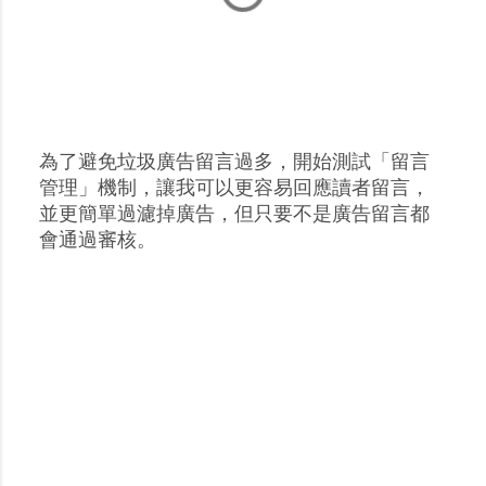
為了避免垃圾廣告留言過多，開始測試「留言
張
管理」機制，讓我可以更容易回應讀者留言，
貼
並更簡單過濾掉廣告，但只要不是廣告留言都
留
會通過審核。
言