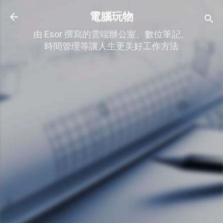
跳到主要內容
電腦玩物
由 Esor 撰寫的雲端辦公室、數位筆記、
時間管理等讓人生更美好工作方法