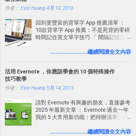
作者：
Esor Huang
4月 10, 2016
回到更豐富的背單字 App 推薦清單 ：
10款背單字 App 推薦：不是死背的零碎
時間記住英文單字技巧 「 間隔記憶法
」，是指透過特定時間的反覆記憶，把
短期記憶變成長期記憶。 舉例來說我今
........................繼續閱讀全文內容
天記住一個單字，相關一兩天之後我可
能快要忘記，這時再次複習，記憶就增
活用 Evernote ，你應該學會的 10 個特殊操作
強；然後下次快要忘記可能變成相隔一
技巧教學
個禮拜，這時再次複習，就能把記憶強
作者：
Esor Huang
化，讓記憶延長到可能半個月；那時候
5月 14, 2013
再做一次複習，或許我們就擁有了接下
請對 Evernote 有興趣的朋友，直接參考
來一個月的記憶長度！就這樣反覆慢慢
2025 年最新文章 ： Evernote 過去一年
拉長時間練習，就能讓一個東西成為腦
我的 5 大常用新功能：把待辦清單、AI
海中更深刻的記憶。 問題是，當我們一
辨識、長專案筆記裝進第二大腦 新功能
次要記住 1000 個英文單字，或是一次
介紹文章： 把不同筆記中的待辦清單統
........................繼續閱讀全文內容
要準備數百個考試問題時，自己手動進