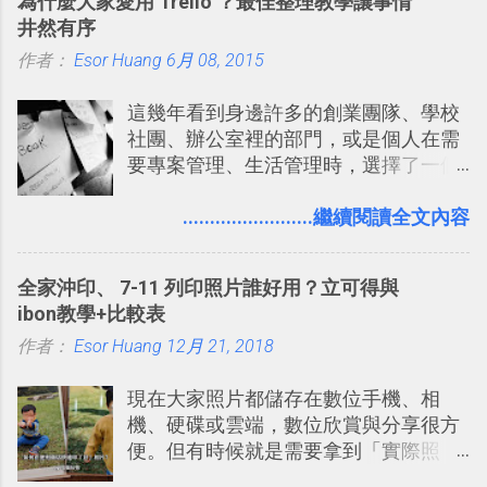
為什麼大家愛用 Trello ？最佳整理教學讓事情
有機會在一個專案合作中使用了 Slack
井然有序
一段時間，我覺得它吸引人之處有三
作者：
Esor Huang
點： 1. 「 很有趣 」： Slack 裡擁有跟
6月 08, 2015
LINE 或 Facebook 一樣易於讓公司同事
這幾年看到身邊許多的創業團隊、學校
聊天打屁、傳送有趣影音圖文的功能。
社團、辦公室裡的部門，或是個人在需
2. 「 有效率 」：但是 Slack 的頻道、群
要專案管理、生活管理時，選擇了一個
組機制讓茶水間的聊天，不會干擾工作
叫做「 Trello 」的雲端服務，這到底是
的討論，並且星號與釘選功能讓每個同
一個什麼樣的管理工具，讓這麼多人都
........................繼續閱讀全文內容
事可以從聊天中記錄重點。 3. 「 有彈性
愛用 Trello ？在電腦玩物上，我也從旁
」： Slack 的架構可以讓每一個團隊設
敲側擊的角度，寫過幾篇「 Trello 概
計出符合自己需求的通訊平台， Slack
全家沖印、 7-11 列印照片誰好用？立可得與
念」的管理教學文章： 把 Evernote 當
的軟體則讓同事可以在任何地方和公司
ibon教學+比較表
作 Trello！ Kanbanote 筆記看板管理法
保持聯繫。 如果你需要中文版的同類平
作者：
Esor Huang
Google Drive 變身 Trello ！幫雲端硬碟
12月 21, 2018
台，可以參考： JANDI 高效率團隊通訊
建立專案看板 但是，我自己也一直使用
平台完整教學，比 Slack 更適合中文用
現在大家照片都儲存在數位手機、相
著 Trello ，卻還沒有在電腦玩物上寫過
戶 。 2017/3 新增 ： Sortd for Slack：
機、硬碟或雲端，數位欣賞與分享很方
一篇完整的介紹！雖然錯過了幾年前第
改造 Slack 討論串介面變成專案任務排
便。但有時候就是需要拿到「實際照
一時間推薦 Trello 的時機，但在這段時
程看板
片」，例如： 小朋友學校的勞作作業 想
間的使用經驗下，剛好可以讓我整理沉