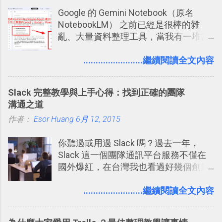
Google 的 Gemini Notebook（原名
NotebookLM） 之前已經是很棒的雜
亂、大量資料整理工具，當我有一堆需
要抓出相關重點的研究資料，或是有大
量格式不一的混亂工作文件需要彙整，
........................繼續閱讀全文內容
我都喜歡用 Gemini Notebook 作第一階
段的整理，整理好後再交給 ChatGPT 或
Slack 完整教學與上手心得：找到正確的團隊
Codex 這樣的 AI 工作作進階處理。
溝通之道
作者：
Esor Huang
6月 12, 2015
你聽過或用過 Slack 嗎？過去一年，
Slack 這一個團隊通訊平台服務不僅在
國外爆紅，在台灣我也看過好幾個創業
團隊使用 Slack 來做公司內部的訊息管
理，到底 Slack 有什麼魅力？它是不是
........................繼續閱讀全文內容
比起 LINE 或 Facebook 或 Email 更能有
效率的管理團隊溝通呢？我自己今年也