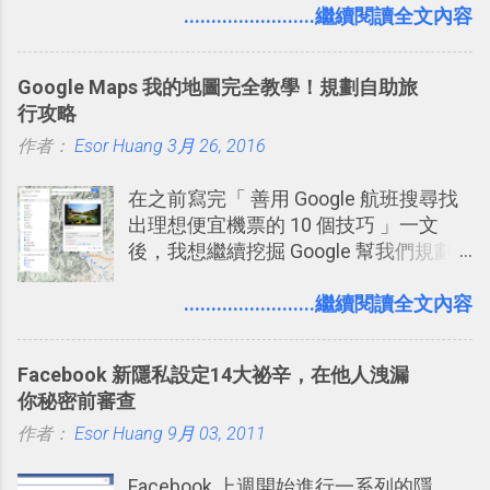
要製作家庭相框 用照片來當小禮物 把照
........................繼續閱讀全文內容
澱自己的使用方法，歸納出「 為什麼值
片貼在紙本手帳上 這時候，有什麼方法
得試試看 Trello 的關鍵特色 」，然後轉
可以快速把數位照片「洗」成實體照
化成這篇文章深入淺出的 Trello 上手教
Google Maps 我的地圖完全教學！規劃自助旅
片？而且最好能不花時間、立即拿到、
學。 2015/6/13 新增： 免費專案管理軟
行攻略
價格也不貴呢？ 如果家裡沒有印表機
體推薦！困難計畫簡單管理 13 種工具
作者：
Esor Huang
（或是沒有好的印表機），又不想跑照
3月 26, 2016
2016 年新增 ： 如何將 Trello 切換到繁
相館，那麼這時候 「便利商店」同樣也
體中文版？網頁 App 全中文化
在之前寫完「 善用 Google 航班搜尋找
提供了印照片的服務 ，而且價格不貴，
2016/7/7 新增 ： 如何活用 Trello 記
出理想便宜機票的 10 個技巧 」一文
可以立即拿到，操作流程也十分簡單。
帳？我的理財計畫心得與看板範本
後，我想繼續挖掘 Google 幫我們規劃
之前我在電腦玩物分享過：「 不需買印
2016/7/13 新增： 如何將網頁資料快速
自助旅行的潛力。 今天這篇文章，就深
表機也免隨身碟， 7-11 全家雲端列印超
剪貼到 Trello？收集專案資料技巧
入的來聊聊 Google 的「我的地圖」服
........................繼續閱讀全文內容
方便教學 」。這篇文章則從印照片出
2016/8 新增： Trello 開放「強化功能」
務，這是一個可以讓我們「自訂地圖」
發： 同樣的不需買印表機、不需隨身
讓免費用戶串聯 Evernote 等雲端服務
的工具 ，在地圖上任意繪製地標、路
碟，就能快速印出高品質的照片成品。
2016/8 新增 ： Trello 卡片自訂欄位密
Facebook 新隱私設定14大祕辛，在他人洩漏
線，對商務需求來說可以打造出一張一
技！最想要的強大 Trello 客製化範例教
你秘密前審查
張資料地圖（例如我之前在製作一本新
學 2016/11 新增： [時間技客-7] 重要緊
作者：
Esor Huang
書時建立的「 台灣推薦空拍地點地圖
9月 03, 2011
急時間管理四象限在 Trello 活用與範本
」），對生活需求來說，則可以讓我們
下載 2017/2 新增 ： Trello 團隊如何使
Facebook 上週開始進行一系列的隱
規劃自助旅行路線！ Google 「我的地
用 Trello？ 8個專案排程協作重點技巧