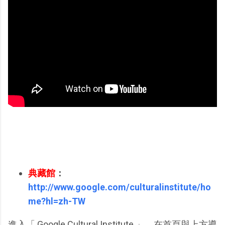
典藏館
：
http://www.google.com/culturalinstitute/ho
me?hl=zh-TW
進入「 Google Cultural Institute 」，在首頁與上方導