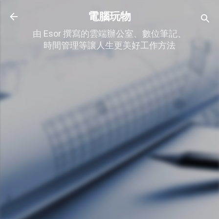
跳到主要內容
電腦玩物
由 Esor 撰寫的雲端辦公室、數位筆記、
時間管理等讓人生更美好工作方法