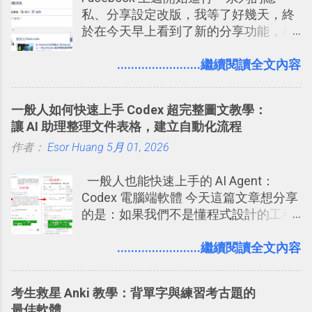
私、分享設定改版，我等了好幾天，終
圖」在規劃自助旅行路線時可以解決許
2017/6 新增： 如何用 Trello 規劃自助
於在今天早上看到了新的分享功能，相
多問題： 國外地點名稱地址常常難懂，
旅行？我的 Trello 行程計畫使用技巧教
信台灣用戶大多數應該也都已經可以使
用自訂地圖就能自己取一個好辨識的名
學 2017/7 新增： 如何讓 Trello 列表與
用新版的分享功能與隱私設定。 嚴格來
........................繼續閱讀全文內容
稱。 在規劃路線之外，自訂地圖還能補
卡片不再落落長？專案管理的5個關鍵
說，這次新版設定大多數都是以前就有
充許多旅遊圖文資料，讓這張地圖就是
技巧 2017/8/23 新增 ： 如何用 Trello 做
的功能，只是現在換到比較好操作的位
旅遊手冊。 好看的自訂地圖一方面旅行
子彈筆記？我的 Trello GTD 方法範例看
一般人如何快速上手 Codex 超完整圖文教學：
置。不過有一項很實用的設定是新增
時帶來好心情，二方面事後就是最好的
板分享
讓 AI 助理整理文件表格，建立自動化流程
的， 那就是可以 事先審查 朋友「標籤
旅遊回憶之一。 自訂地圖還能跟朋友共
作者：
Esor Huang
你」的內容，決定要不要讓其他朋友看
5月 01, 2026
享合作，讓彼此都能在手機上查看這次
到這些標籤。 具體來說，朋友如果把你
旅行地圖。
一般人也能快速上手的 AI Agent：
標籤在他的訊息中，或是想把你標籤在
Codex 電腦端軟體 今天這篇文章想分享
相片圖片裡，現在你都多了一個「事先
的是：如果我們不是懂程式設計的工程
審查」的機制，可以決定這些你被標籤
師， 一般人要怎麼快速上手 OpenAI
的內容可不可以出現在你的個人檔案塗
（ChatGPT） 的 Codex 工具？ 如何用
........................繼續閱讀全文內容
鴉牆上，從而禁止可能的祕密被你其他
這個 AI 助理，協助我們處理電腦硬碟資
朋友看到。 當然，這也可以最大程度的
料夾中的工作文件、任務成果，進一步
杜絕遊戲、廣告討厭的標籤行為。
考生救星 Anki 教學：背單字與練習考古題的
打造一個更自動化的電腦工作流程。
最佳軟體