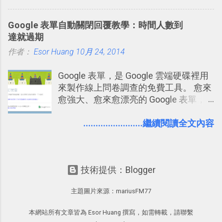
一管理！ Evernote 強化原本已經很好用
行間隔記憶法的練習不是很累嗎？所以
的工作事項功能 新功能教學： Evernote
就有了自動化的工具，幫助我們管理要
Google 表單自動關閉回覆教學：時間人數到
大綱收合、目錄連結、錨點連結，整理
練習的記憶卡片，自動規劃要延期複習
達就過期
超長筆記應用案例分享 新功能教學： 會
的卡片，每天自動產生記憶練習題，這
作者：
Esor Huang
議記錄不麻煩！我常用兩個 Evernote AI
10月 24, 2014
樣的軟體中最受好評的，或許就是今天
功能整理錄音、手寫筆記 更新功能教
要推薦的 「 Anki 」 。
Google 表單，是 Google 雲端硬碟裡用
學： Evernote 新增類似 Google 文件的
來製作線上問卷調查的免費工具。 愈來
「免帳號登入」多人同步編輯功能
愈強大、愈來愈漂亮的 Google 表單，
可是設計出各式各樣擁有專業問題、滿
足特殊調查需求的精美問卷，如果你還
........................繼續閱讀全文內容
不知道怎麼活用他的基本功能，那麼一
定要參考下面三篇我在電腦玩物中所寫
的一系列教學，從基本功能到隱藏功
技術提供：Blogger
能，會帶你上手這個好用的工具： 設計
問卷調查快速免費，新版線上 Google
主題圖片來源：
mariusFM77
form 表單教學 不再只有醜醜範本！如
何幫 Google 表單美化背景外觀？
本網站所有文章皆為 Esor Huang 撰寫，如需轉載，請聯繫
Google 表單的 10 個專業問券調查設計