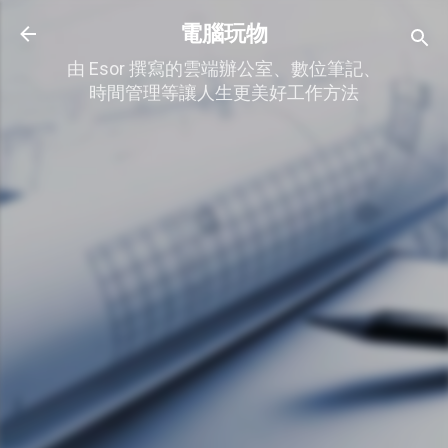
跳到主要內容
電腦玩物
由 Esor 撰寫的雲端辦公室、數位筆記、
時間管理等讓人生更美好工作方法