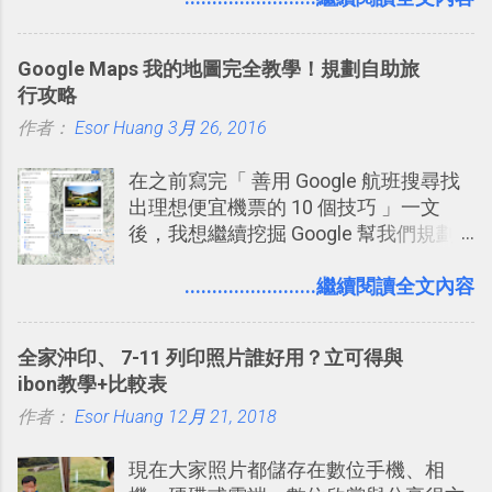
比起 LINE 或 Facebook 或 Email 更能有
效率的管理團隊溝通呢？我自己今年也
Google Maps 我的地圖完全教學！規劃自助旅
有機會在一個專案合作中使用了 Slack
行攻略
一段時間，我覺得它吸引人之處有三
作者：
Esor Huang
點： 1. 「 很有趣 」： Slack 裡擁有跟
3月 26, 2016
LINE 或 Facebook 一樣易於讓公司同事
在之前寫完「 善用 Google 航班搜尋找
聊天打屁、傳送有趣影音圖文的功能。
出理想便宜機票的 10 個技巧 」一文
2. 「 有效率 」：但是 Slack 的頻道、群
後，我想繼續挖掘 Google 幫我們規劃
組機制讓茶水間的聊天，不會干擾工作
自助旅行的潛力。 今天這篇文章，就深
的討論，並且星號與釘選功能讓每個同
入的來聊聊 Google 的「我的地圖」服
........................繼續閱讀全文內容
事可以從聊天中記錄重點。 3. 「 有彈性
務，這是一個可以讓我們「自訂地圖」
」： Slack 的架構可以讓每一個團隊設
的工具 ，在地圖上任意繪製地標、路
計出符合自己需求的通訊平台， Slack
全家沖印、 7-11 列印照片誰好用？立可得與
線，對商務需求來說可以打造出一張一
的軟體則讓同事可以在任何地方和公司
ibon教學+比較表
張資料地圖（例如我之前在製作一本新
保持聯繫。 如果你需要中文版的同類平
作者：
Esor Huang
書時建立的「 台灣推薦空拍地點地圖
12月 21, 2018
台，可以參考： JANDI 高效率團隊通訊
」），對生活需求來說，則可以讓我們
平台完整教學，比 Slack 更適合中文用
現在大家照片都儲存在數位手機、相
規劃自助旅行路線！ Google 「我的地
戶 。 2017/3 新增 ： Sortd for Slack：