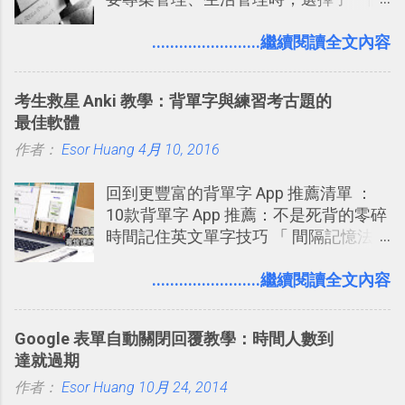
享一下我玩這個新功能的一些感想。
叫做「 Trello 」的雲端服務，這到底是
就是「DOOM on the Web」，毀滅戰士
Twitter： http://twitter.com/home
一個什麼樣的管理工具，讓這麼多人都
........................繼續閱讀全文內容
一代的網頁版！ 這款「 DOOM on the
Twitter Blocks：
愛用 Trello ？在電腦玩物上，我也從旁
Web 」採用HTML 5相關技術重建而成
http://explore.twitter.com/ 電腦玩物情
敲側擊的角度，寫過幾篇「 Trello 概
，把原本遊戲的場景與功能搬上瀏覽器
蒐小誌： http://twitter.com/esorhjy
考生救星 Anki 教學：背單字與練習考古題的
念」的管理教學文章： 把 Evernote 當
內，玩家可以免費上網通關！不過目前
Twitter除了自顧自的碎碎念外，你可以
最佳軟體
作 Trello！ Kanbanote 筆記看板管理法
因為技術限制， 主要支援的瀏覽器為
用「Follow」的方式來跟隨其它的使用
作者：
Esor Huang
Google Drive 變身 Trello ！幫雲端硬碟
4月 10, 2016
Firefox 4 和Safari ，而 Google Chrome
者，只要進入該使用者的個人頁面，然
建立專案看板 但是，我自己也一直使用
執行上可能會有些問題。
後在最上方按下﹝Follow﹞即可。 這種
回到更豐富的背單字 App 推薦清單 ：
著 Trello ，卻還沒有在電腦玩物上寫過
跟隨者、被跟隨者的概念是Twitter另一
10款背單字 App 推薦：不是死背的零碎
一篇完整的介紹！雖然錯過了幾年前第
個非常好玩的地方 ，所以 這次的
時間記住英文單字技巧 「 間隔記憶法
一時間推薦 Trello 的時機，但在這段時
Twitter Blocks很強調這個人際網路的概
」，是指透過特定時間的反覆記憶，把
間的使用經驗下，剛好可以讓我整理沉
念 ，如果說這一次的Twitter Blocks的
短期記憶變成長期記憶。 舉例來說我今
........................繼續閱讀全文內容
澱自己的使用方法，歸納出「 為什麼值
3D視圖有什麼用途的話，就是 它可以讓
天記住一個單字，相關一兩天之後我可
得試試看 Trello 的關鍵特色 」，然後轉
你非常方便、好玩、即興的擴展你的
能快要忘記，這時再次複習，記憶就增
化成這篇文章深入淺出的 Trello 上手教
Twit...
Google 表單自動關閉回覆教學：時間人數到
強；然後下次快要忘記可能變成相隔一
學。 2015/6/13 新增： 免費專案管理軟
達就過期
個禮拜，這時再次複習，就能把記憶強
體推薦！困難計畫簡單管理 13 種工具
作者：
Esor Huang
化，讓記憶延長到可能半個月；那時候
10月 24, 2014
2016 年新增 ： 如何將 Trello 切換到繁