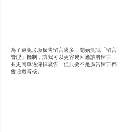
為了避免垃圾廣告留言過多，開始測試「留言
張
管理」機制，讓我可以更容易回應讀者留言，
貼
並更簡單過濾掉廣告，但只要不是廣告留言都
留
會通過審核。
言