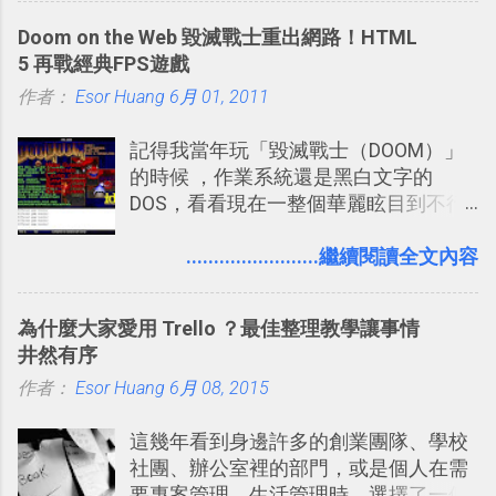
化的應答方式，可以解答我們的各種詢
玩物 」的型態 ，我會在上面持續的丟一
Doom on the Web 毀滅戰士重出網路！HTML
問、可以找出特殊的照片、可以規劃我
些軟體更新、網站服務的資訊，未來也
5 再戰經典FPS遊戲
們的行程，也能幫我們安排時間。 其實
很想試試看是否能加入短評，或者對於
作者：
Esor Huang
如果單從後面幾個「功能面」來看， 這
6月 01, 2011
電腦玩物介紹過的資訊作補充，讓我的
些「 智慧型 Google 助理 」功能早已經
Twitter可以作為簡單的、即時的、隨想
記得我當年玩「毀滅戰士（DOOM）」
內建在我們的 Google 系統中，甚至大
的 碎碎念版電腦玩物 。不過你不需要像
的時候 ，作業系統還是黑白文字的
多在 Android 與 iPhone 手機上都能使
我這麼認真，因為 我也很喜歡在Twitter
DOS，看看現在一整個華麗眩目到不行
用。
上面看到各種突如其來的生活雜感、毫
的各種第一人稱射擊遊戲，但做為我玩
無來由的牢騷困擾，因為這些碎碎念就
過的第一款 FPS遊戲 （應該也是世界上
........................繼續閱讀全文內容
好像把大家的生活用一種很自然無隔
的FPS鼻祖？），DOOM的刺激記憶與
閡、但又基本上不互相打擾的方式結合
興奮之情卻不會忘記，即使從現在眼光
在一起了 。 講了那麼多，其實類似
為什麼大家愛用 Trello ？最佳整理教學讓事情
來看DOOM的畫面簡直慘不忍睹，但如
Twitter的服務目前並不少見，台灣
井然有序
果重新拿起電鋸闖蕩在血腥的迷宮中，
Buboo 、大陸的 飯否 都是很優秀的
作者：
Esor Huang
想必還是會有一番美好的回味。 還好我
6月 08, 2015
Twitter型服務，而最近一向簡約的
們擁有支援 HTML 5 的瀏覽器！在「
Twitter開始推出一些新功能，尤其是今
這幾年看到身邊許多的創業團隊、學校
Mozilla Demo Studio 」網站提供了讓技
天推出的「 Twitter Blocks 」更是一個
社團、辦公室裡的部門，或是個人在需
術人員交流HTML、CSS、Javascript新
值得一玩的3D視覺化功能，下面就來分
要專案管理、生活管理時，選擇了一個
玩意的園地，而其中一個最新的作品，