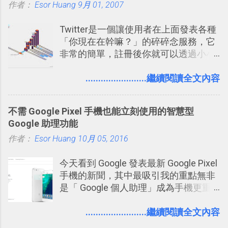
作者：
Esor Huang
ZeptoLab ，在玩了幾個割繩子變形後，
9月 01, 2007
前幾天推出了他們宣傳已久的全新作
Twitter是一個讓使用者在上面發表各種
品：「 King of Thieves 」，這是一款
「你現在在幹嘛？」的碎碎念服務，它
玩法與眾不同的 PVP 偷竊對戰遊戲 。
非常的簡單，註冊後你就可以透過小小
的視窗發表任何不超過140個字元的短
文，你可以真的在上面說明你在做什
........................繼續閱讀全文內容
麼，你也可以利用它來發表很短很短的
想法或評論，你當然可以透過它來發表
不需 Google Pixel 手機也能立刻使用的智慧型
牢騷，或許你也想要透過Twitter來詢問
Google 助理功能
什麼事情。各式各樣被發表的
作者：
Esor Huang
「twitter」會像資訊之河一樣在首頁、
10月 05, 2016
各個使用者ˋ追隨者之間穿流不息，但是
今天看到 Google 發表最新 Google Pixel
不管是採用什麼樣的方式利用Twitter，
手機的新聞，其中最吸引我的重點無非
沒有人會有意見，這是我覺得Twitter很
是「 Google 個人助理」成為手機更重
自由也很有趣的一個地方，我可以無拘
要且更有用的功能，有國外媒體稱：
無束的在上面塑造、表現我自己，或是
「這是他使用過最聰明的一台智慧型手
........................繼續閱讀全文內容
利用Twitter來嘗試各種可能。例如 目前
機。」 「 Google 個人助理」有更人性
我試圖將自己的Twitter打造成「 小電腦