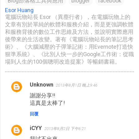
Blog部落格工具與應用
blogger
facebook
Esor Huang
電腦玩物站長 Esor （異塵行者），在電腦玩物上的
文章有別於單純的軟體和服務介紹，而是更強調軟體
和服務背後的數位工作思維及方法，並說明實際應用
後帶來的生活改變。著有《電腦玩物站長的筆記思考
術》、《大腦減壓的子彈筆記術：用Evernote打造快
狠準系統》、《比別人快一步的Google工作術：從職
場到人生的100個聰明改造提案》等暢銷書籍。
Unknown
2013年8月1日 晚上9:46
留
謝謝分享!!
言
這真是太棒了!
回覆
iCYY
2013年8月2日 下午6:21
我試不出來