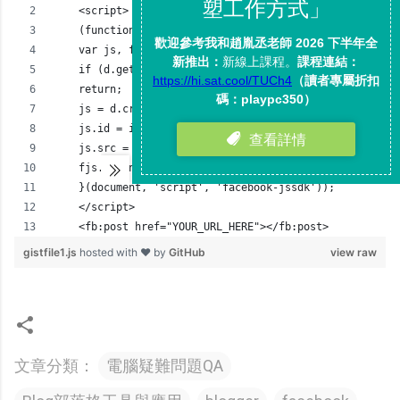
    <script>
    (function(d, s, id) {
    var js, fjs = d.getElementsByTagName(s)[0];
    if (d.getElementById(id))
    return;
    js = d.createElement(s);
    js.id = id;
    js.src = "//connect.facebook.net/en_US/all.js#xfbml
    fjs.parentNode.insertBefore(js, fjs);
    }(document, 'script', 'facebook-jssdk'));
    </script>
    <fb:post href="YOUR_URL_HERE"></fb:post>
gistfile1.js
hosted with ❤ by
GitHub
view raw
文章分類：
電腦疑難問題QA