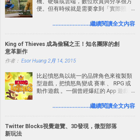
機、硬碟或雲端，數位欣賞與分享很方
圖」在規劃自助旅行路線時可以解決許
改造 Slack 討論串介面變成專案任務排
便。但有時候就是需要拿到「實際照
多問題： 國外地點名稱地址常常難懂，
程看板
片」，例如： 小朋友學校的勞作作業 想
用自訂地圖就能自己取一個好辨識的名
要製作家庭相框 用照片來當小禮物 把照
........................繼續閱讀全文內容
稱。 在規劃路線之外，自訂地圖還能補
片貼在紙本手帳上 這時候，有什麼方法
充許多旅遊圖文資料，讓這張地圖就是
可以快速把數位照片「洗」成實體照
旅遊手冊。 好看的自訂地圖一方面旅行
King of Thieves 成為偷竊之王！知名團隊的創
片？而且最好能不花時間、立即拿到、
時帶來好心情，二方面事後就是最好的
意革新作
價格也不貴呢？ 如果家裡沒有印表機
旅遊回憶之一。 自訂地圖還能跟朋友共
作者：
Esor Huang
（或是沒有好的印表機），又不想跑照
2月 14, 2015
享合作，讓彼此都能在手機上查看這次
相館，那麼這時候 「便利商店」同樣也
旅行地圖。
比起憤怒鳥以統一的品牌角色來複製類
提供了印照片的服務 ，而且價格不貴，
型遊戲，把憤怒鳥變成 賽車 、 RPG 或
可以立即拿到，操作流程也十分簡單。
動作遊戲 。一個曾經爆紅的 App 遊戲開
之前我在電腦玩物分享過：「 不需買印
發團隊，有沒有辦法在成名作之後，再
表機也免隨身碟， 7-11 全家雲端列印超
次推出另外一個足以撼動市場，並且有
........................繼續閱讀全文內容
方便教學 」。這篇文章則從印照片出
著全新顛覆創意的作品呢？現在，或許
發： 同樣的不需買印表機、不需隨身
我們將看到這樣的例子！ 今天要推薦的
碟，就能快速印出高品質的照片成品。
Twitter Blocks視覺遊覽、3D發現，微型部落
是另外一款非常知名系列作「 Cut the
新玩法
Rope （割繩子） 」的開發公司