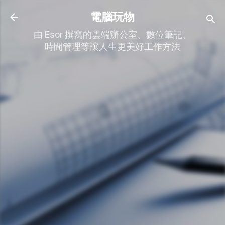
跳到主要內容
電腦玩物
由 Esor 撰寫的雲端辦公室、數位筆記、
時間管理等讓人生更美好工作方法