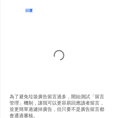
回覆
為了避免垃圾廣告留言過多，開始測試「留言
張
管理」機制，讓我可以更容易回應讀者留言，
貼
並更簡單過濾掉廣告，但只要不是廣告留言都
留
會通過審核。