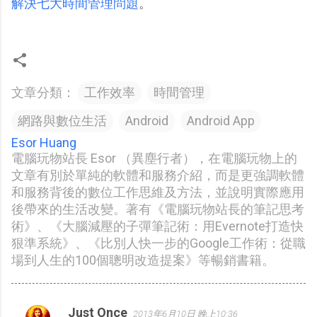
解決七大時間管理問題
。
文章分類：
工作效率
時間管理
網路與數位生活
Android
Android App
Esor Huang
電腦玩物站長 Esor （異塵行者），在電腦玩物上的
文章有別於單純的軟體和服務介紹，而是更強調軟體
和服務背後的數位工作思維及方法，並說明實際應用
後帶來的生活改變。著有《電腦玩物站長的筆記思考
術》、《大腦減壓的子彈筆記術：用Evernote打造快
狠準系統》、《比別人快一步的Google工作術：從職
場到人生的100個聰明改造提案》等暢銷書籍。
Just Once
2013年6月10日 晚上10:36