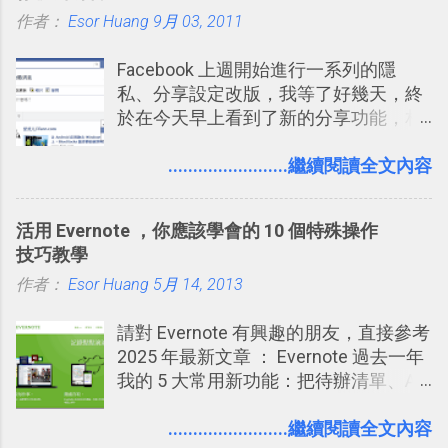
作者：
Esor Huang
化，讓記憶延長到可能半個月；那時候
9月 03, 2011
2016 年新增 ： 如何將 Trello 切換到繁
再做一次複習，或許我們就擁有了接下
體中文版？網頁 App 全中文化
Facebook 上週開始進行一系列的隱
來一個月的記憶長度！就這樣反覆慢慢
2016/7/7 新增 ： 如何活用 Trello 記
私、分享設定改版，我等了好幾天，終
拉長時間練習，就能讓一個東西成為腦
帳？我的理財計畫心得與看板範本
於在今天早上看到了新的分享功能，相
海中更深刻的記憶。 問題是，當我們一
2016/7/13 新增： 如何將網頁資料快速
信台灣用戶大多數應該也都已經可以使
次要記住 1000 個英文單字，或是一次
剪貼到 Trello？收集專案資料技巧
用新版的分享功能與隱私設定。 嚴格來
........................繼續閱讀全文內容
要準備數百個考試問題時，自己手動進
2016/8 新增： Trello 開放「強化功能」
說，這次新版設定大多數都是以前就有
行間隔記憶法的練習不是很累嗎？所以
讓免費用戶串聯 Evernote 等雲端服務
的功能，只是現在換到比較好操作的位
就有了自動化的工具，幫助我們管理要
2016/8 新增 ： Trello 卡片自訂欄位密
活用 Evernote ，你應該學會的 10 個特殊操作
置。不過有一項很實用的設定是新增
練習的記憶卡片，自動規劃要延期複習
技！最想要的強大 Trello 客製化範例教
技巧教學
的， 那就是可以 事先審查 朋友「標籤
的卡片，每天自動產生記憶練習題，這
學 2016/11 新增： [時間技客-7] 重要緊
作者：
Esor Huang
你」的內容，決定要不要讓其他朋友看
5月 14, 2013
樣的軟體中最受好評的，或許就是今天
急時間管理四象限在 Trello 活用與範本
到這些標籤。 具體來說，朋友如果把你
要推薦的 「 Anki 」 。
下載 2017/2 新增 ： Trello 團隊如何使
請對 Evernote 有興趣的朋友，直接參考
標籤在他的訊息中，或是想把你標籤在
用 Trello？ 8個專案排程協作重點技巧
2025 年最新文章 ： Evernote 過去一年
相片圖片裡，現在你都多了一個「事先
2017/6 新增： 如何用 Trello 規劃自助
我的 5 大常用新功能：把待辦清單、AI
審查」的機制，可以決定這些你被標籤
旅行？我的 Trello 行程計畫使用技巧教
辨識、長專案筆記裝進第二大腦 新功能
的內容可不可以出現在你的個人檔案塗
學 2017/7 新增： 如何讓 Trello 列表與
介紹文章： 把不同筆記中的待辦清單統
........................繼續閱讀全文內容
鴉牆上，從而禁止可能的祕密被你其他
卡片不再落落長？專案管理的5個關鍵