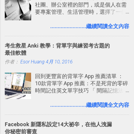
社團、辦公室裡的部門，或是個人在需
可以立即拿到，操作流程也十分簡單。
要專案管理、生活管理時，選擇了一個
之前我在電腦玩物分享過：「 不需買印
叫做「 Trello 」的雲端服務，這到底是
表機也免隨身碟， 7-11 全家雲端列印超
一個什麼樣的管理工具，讓這麼多人都
........................繼續閱讀全文內容
方便教學 」。這篇文章則從印照片出
愛用 Trello ？在電腦玩物上，我也從旁
發： 同樣的不需買印表機、不需隨身
敲側擊的角度，寫過幾篇「 Trello 概
碟，就能快速印出高品質的照片成品。
考生救星 Anki 教學：背單字與練習考古題的
念」的管理教學文章： 把 Evernote 當
最佳軟體
作 Trello！ Kanbanote 筆記看板管理法
作者：
Esor Huang
Google Drive 變身 Trello ！幫雲端硬碟
4月 10, 2016
建立專案看板 但是，我自己也一直使用
回到更豐富的背單字 App 推薦清單 ：
著 Trello ，卻還沒有在電腦玩物上寫過
10款背單字 App 推薦：不是死背的零碎
一篇完整的介紹！雖然錯過了幾年前第
時間記住英文單字技巧 「 間隔記憶法
一時間推薦 Trello 的時機，但在這段時
」，是指透過特定時間的反覆記憶，把
間的使用經驗下，剛好可以讓我整理沉
短期記憶變成長期記憶。 舉例來說我今
........................繼續閱讀全文內容
澱自己的使用方法，歸納出「 為什麼值
天記住一個單字，相關一兩天之後我可
得試試看 Trello 的關鍵特色 」，然後轉
能快要忘記，這時再次複習，記憶就增
化成這篇文章深入淺出的 Trello 上手教
Facebook 新隱私設定14大祕辛，在他人洩漏
強；然後下次快要忘記可能變成相隔一
學。 2015/6/13 新增： 免費專案管理軟
你秘密前審查
個禮拜，這時再次複習，就能把記憶強
體推薦！困難計畫簡單管理 13 種工具