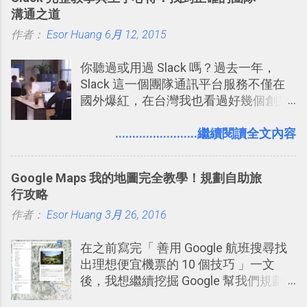
溝通之道
作者：
Esor Huang
6月 12, 2015
你聽過或用過 Slack 嗎？過去一年，
Slack 這一個團隊通訊平台服務不僅在
國外爆紅，在台灣我也看過好幾個創業
團隊使用 Slack 來做公司內部的訊息管
理，到底 Slack 有什麼魅力？它是不是
........................繼續閱讀全文內容
比起 LINE 或 Facebook 或 Email 更能有
效率的管理團隊溝通呢？我自己今年也
Google Maps 我的地圖完全教學！規劃自助旅
有機會在一個專案合作中使用了 Slack
行攻略
一段時間，我覺得它吸引人之處有三
作者：
Esor Huang
點： 1. 「 很有趣 」： Slack 裡擁有跟
3月 26, 2016
LINE 或 Facebook 一樣易於讓公司同事
在之前寫完「 善用 Google 航班搜尋找
聊天打屁、傳送有趣影音圖文的功能。
出理想便宜機票的 10 個技巧 」一文
2. 「 有效率 」：但是 Slack 的頻道、群
後，我想繼續挖掘 Google 幫我們規劃
組機制讓茶水間的聊天，不會干擾工作
自助旅行的潛力。 今天這篇文章，就深
的討論，並且星號與釘選功能讓每個同