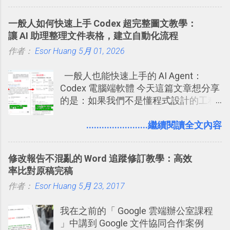
一管理！ Evernote 強化原本已經很好用
朋友看到。 當然，這也可以最大程度的
技巧 2017/8/23 新增 ： 如何用 Trello 做
的工作事項功能 新功能教學： Evernote
杜絕遊戲、廣告討厭的標籤行為。
子彈筆記？我的 Trello GTD 方法範例看
一般人如何快速上手 Codex 超完整圖文教學：
大綱收合、目錄連結、錨點連結，整理
板分享
讓 AI 助理整理文件表格，建立自動化流程
超長筆記應用案例分享 新功能教學： 會
作者：
Esor Huang
議記錄不麻煩！我常用兩個 Evernote AI
5月 01, 2026
功能整理錄音、手寫筆記 更新功能教
一般人也能快速上手的 AI Agent：
學： Evernote 新增類似 Google 文件的
Codex 電腦端軟體 今天這篇文章想分享
「免帳號登入」多人同步編輯功能
的是：如果我們不是懂程式設計的工程
師， 一般人要怎麼快速上手 OpenAI
（ChatGPT） 的 Codex 工具？ 如何用
........................繼續閱讀全文內容
這個 AI 助理，協助我們處理電腦硬碟資
料夾中的工作文件、任務成果，進一步
修改報告不混亂的 Word 追蹤修訂教學：高效
打造一個更自動化的電腦工作流程。
率比對原稿完稿
作者：
Esor Huang
5月 23, 2017
我在之前的「 Google 雲端辦公室課程
」中講到 Google 文件協同合作案例