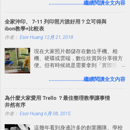
入的來聊聊 Google 的「我的地圖」服
........................繼續閱讀全文內容
事可以從聊天中記錄重點。 3. 「 有彈性
務，這是一個可以讓我們「自訂地圖」
」： Slack 的架構可以讓每一個團隊設
的工具 ，在地圖上任意繪製地標、路
計出符合自己需求的通訊平台， Slack
全家沖印、 7-11 列印照片誰好用？立可得與
線，對商務需求來說可以打造出一張一
的軟體則讓同事可以在任何地方和公司
ibon教學+比較表
張資料地圖（例如我之前在製作一本新
保持聯繫。 如果你需要中文版的同類平
作者：
Esor Huang
書時建立的「 台灣推薦空拍地點地圖
12月 21, 2018
台，可以參考： JANDI 高效率團隊通訊
」），對生活需求來說，則可以讓我們
平台完整教學，比 Slack 更適合中文用
現在大家照片都儲存在數位手機、相
規劃自助旅行路線！ Google 「我的地
戶 。 2017/3 新增 ： Sortd for Slack：
機、硬碟或雲端，數位欣賞與分享很方
圖」在規劃自助旅行路線時可以解決許
改造 Slack 討論串介面變成專案任務排
便。但有時候就是需要拿到「實際照
多問題： 國外地點名稱地址常常難懂，
程看板
片」，例如： 小朋友學校的勞作作業 想
用自訂地圖就能自己取一個好辨識的名
要製作家庭相框 用照片來當小禮物 把照
........................繼續閱讀全文內容
稱。 在規劃路線之外，自訂地圖還能補
片貼在紙本手帳上 這時候，有什麼方法
充許多旅遊圖文資料，讓這張地圖就是
可以快速把數位照片「洗」成實體照
旅遊手冊。 好看的自訂地圖一方面旅行
為什麼大家愛用 Trello ？最佳整理教學讓事情
片？而且最好能不花時間、立即拿到、
時帶來好心情，二方面事後就是最好的
井然有序
價格也不貴呢？ 如果家裡沒有印表機
旅遊回憶之一。 自訂地圖還能跟朋友共
作者：
Esor Huang
（或是沒有好的印表機），又不想跑照
6月 08, 2015
享合作，讓彼此都能在手機上查看這次
相館，那麼這時候 「便利商店」同樣也
旅行地圖。
這幾年看到身邊許多的創業團隊、學校
提供了印照片的服務 ，而且價格不貴，