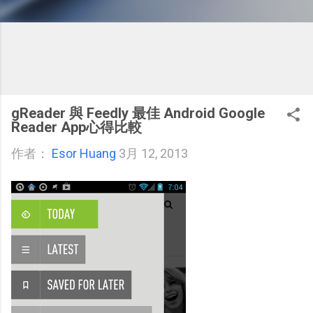
gReader 與 Feedly 最佳 Android Google
Reader App心得比較
作者：
Esor Huang
3月 12, 2013