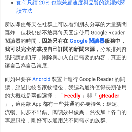
如何只讀 20％ 也能兼顧速度與品質的跳躍式閱
讀方法
所以即使每天在社群上可以看到朋友分享的大量新聞
轟炸，但我仍然不放棄每天固定使用 Google Reader
閱讀器的時間，
因為只有在
Google 閱讀器
服務中，
我可以完全的掌控自己訂閱的新聞來源
，分類排列資
訊閱讀的順序，剔除與加入自己需要的內容，真正的
讓自己為自己策展。
而如果要在
Android
裝置上進行 Google Reader 的閱
讀，經過比較各家軟體後，我認為最終值得長期使用
的大概就是兩個選擇：「
Feedly
」與「
gReader
」，這兩款 App 都有一些共通的必要特色：穩定、
流暢、同步不出錯、閱讀效果優異，然後加上各自的
專屬風格，剛好可以適用於不同需求的族群。