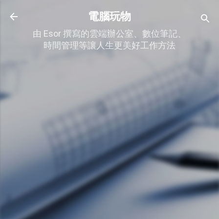
跳到主要內容
電腦玩物
由 Esor 撰寫的雲端辦公室、數位筆記、
時間管理等讓人生更美好工作方法