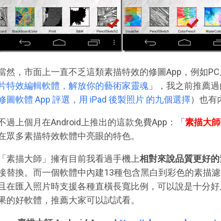
當然，市面上一直不乏這類素描特效的修圖App，例如P
片特效編輯軟體，解放你的藝術家靈魂
」，我之前推薦過的
修圖軟體 App 評選，用 iPad 後製照片 的九個選擇
）也有
不過上個月在Android上推出的這款免費App：「
素描大師（
在眾多素描特效軟體中亮眼的特色。
「素描大師」擁有目前我看過手機上
相對來說品質更好的
接替換。而一個軟體中內建13種包含黑白到彩色的素描
且在匯入照片時支援各種直橫長寬比例，可以說是十分好
果的好軟體，推薦大家可以試試看。