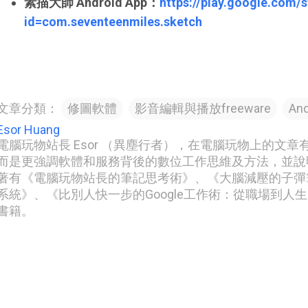
素描大師 Android App：
https://play.google.com/s
id=com.seventeenmiles.sketch
文章分類：
修圖軟體
影音編輯與播放freeware
And
Esor Huang
電腦玩物站長 Esor （異塵行者），在電腦玩物上的文
而是更強調軟體和服務背後的數位工作思維及方法，並說
著有《電腦玩物站長的筆記思考術》、《大腦減壓的子彈筆記
系統》、《比別人快一步的Google工作術：從職場到人
書籍。
留
言