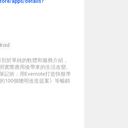
tore/apps/details?
roid
章有別於單純的軟體和服務介紹，
明實際應用後帶來的生活改變。
術：用Evernote打造快狠準
生的100個聰明改造提案》等暢銷