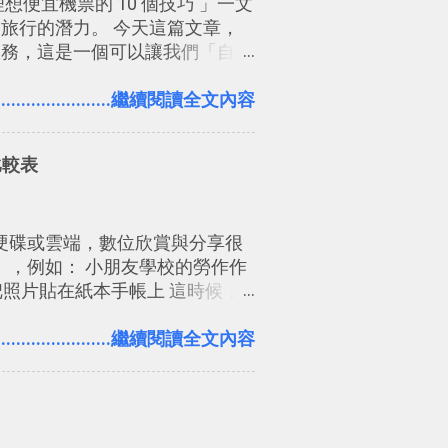
理想便宜機票的 10 個技巧 」一文
以參考： JANDI 高效率團隊
自助旅行的潛力。 今天這篇文章，
2017/3 新增 ： Sortd for
」服務，這是一個可以讓我們「自訂
案任務排程看板
、路線，對商務需求來說可以打造
一本新書時建立的「 台灣推薦空
.......................繼續閱讀全文內容
可以讓我們規劃自助旅行路線！
線時可以解決許多問題： 國外地點
比較表
取一個好辨識的名稱。 在規劃路
資料，讓這張地圖就是旅遊手
好心情，二方面事後就是最好的旅
硬碟或雲端，數位欣賞與分享很
合作，讓彼此都能在手機上查看這
」，例如： 小朋友學校的勞作作
把照片貼在紙本手帳上 這時候，
實體照片？而且最好能不花時
裡沒有印表機（或是沒有好的印表
.......................繼續閱讀全文內容
便利商店」同樣也提供了印照片的
作流程也十分簡單。 之前我在電
， 7-11 全家雲端列印超方便教
的不需買印表機、不需隨身碟，就