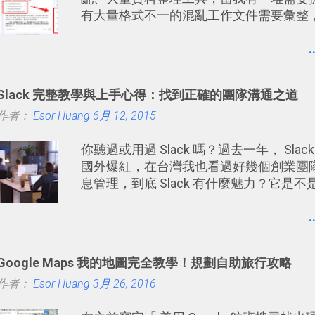
有大量格式不一的混亂工作文件需要彙整，我都喜歡
作第一階段的整理，整理好後再交給 ChatGPT
進階處理。
.
Slack 完整教學與上手心得：找到正確的團隊溝通之道
作者：
Esor Huang
6月 12, 2015
你聽過或用過 Slack 嗎？過去一年， Sl
國外爆紅，在台灣我也看過好幾個創業團隊使
息管理，到底 Slack 有什麼魅力？它是不是比起 L
更能有效率的管理團隊溝通呢？我自己今
用了 Slack 一段時間，我覺得它吸引人之處
.
Slack 裡擁有跟 LINE 或 Faceboo
趣影音圖文的功能。 2. 「 有效率 」：但是
Google Maps 我的地圖完全教學！規劃自助旅行攻略
間的聊天，不會干擾工作的討論，並且星
作者：
Esor Huang
聊天中記錄重點。 3. 「 有彈性 」： Sl
3月 26, 2016
符合自己需求的通訊平台， Slack 的