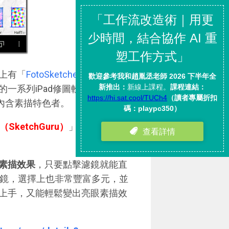
C上有「
FotoSketcher 2.0 免費相
一系列iPad修圖軟體中（
iPad
內含素描特色者。
SketchGuru）
」，確實有著
素描效果
，只要點擊濾鏡就能直
濾鏡，選擇上也非常豐富多元，並
上手，又能輕鬆變出亮眼素描效