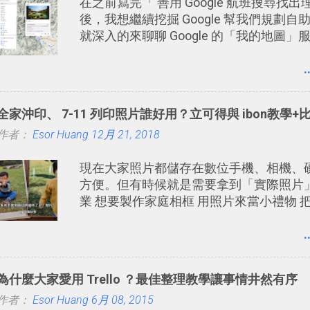
在之前寫完「 善用 Google 航班搜尋找出
保持聯繫。 如果你需要中文版的同類平台，可
後，我想繼續挖掘 Google 幫我們規劃
通訊平台完整教學，比 Slack 更適合中文用戶 。 
就深入的來聊聊 Google 的「我的地圖
Slack： 改造 Slack 討論串介面變成專
地圖」的工具 ，在地圖上任意繪製地標
出一張一張資料地圖（例如我之前在製作
.
拍地點地圖 」），對生活需求來說，則
Google 「我的地圖」在規劃自助旅行路
全家沖印、 7-11 列印照片誰好用？立可得與 ibon教學+
名稱地址常常難懂，用自訂地圖就能自己
作者：
Esor Huang
線之外，自訂地圖還能補充許多旅遊圖文
12月 21, 2018
冊。 好看的自訂地圖一方面旅行時帶來
現在大家照片都儲存在數位手機、相機、
遊回憶之一。 自訂地圖還能跟朋友共享
方便。但有時候就是需要拿到「實際照片
次旅行地圖。
業 想要製作家庭相框 用照片來當小禮物 
有什麼方法可以快速把數位照片「洗」成
間、立即拿到、價格也不貴呢？ 如果家
.
機），又不想跑照相館，那麼這時候 「
服務 ，而且價格不貴，可以立即拿到，操
為什麼大家愛用 Trello ？最佳整理教學讓事情井然有序
腦玩物分享過：「 不需買印表機也免隨身碟
作者：
Esor Huang
學 」。這篇文章則從印照片出發： 同樣
6月 08, 2015