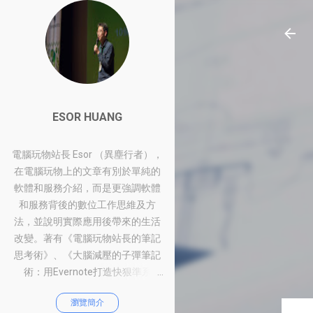
ESOR HUANG
電腦玩物站長 Esor （異塵行者），
在電腦玩物上的文章有別於單純的
軟體和服務介紹，而是更強調軟體
和服務背後的數位工作思維及方
法，並說明實際應用後帶來的生活
改變。著有《電腦玩物站長的筆記
思考術》、《大腦減壓的子彈筆記
術：用Evernote打造快狠準系
統》、《比別人快一步的Google工
瀏覽簡介
作術：從職場到人生的100個聰明