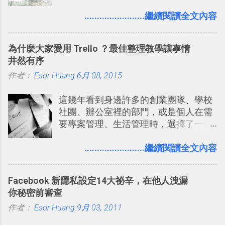
自助旅行的潛力。 今天這篇文章，就深
表機也免隨身碟， 7-11 全家雲端列印超
入的來聊聊 Google 的「我的地圖」服
........................繼續閱讀全文內容
方便教學 」。這篇文章則從印照片出
務，這是一個可以讓我們「自訂地圖」
發： 同樣的不需買印表機、不需隨身
的工具 ，在地圖上任意繪製地標、路
碟，就能快速印出高品質的照片成品。
為什麼大家愛用 Trello ？最佳整理教學讓事情
線，對商務需求來說可以打造出一張一
井然有序
張資料地圖（例如我之前在製作一本新
作者：
Esor Huang
書時建立的「 台灣推薦空拍地點地圖
6月 08, 2015
」），對生活需求來說，則可以讓我們
這幾年看到身邊許多的創業團隊、學校
規劃自助旅行路線！ Google 「我的地
社團、辦公室裡的部門，或是個人在需
圖」在規劃自助旅行路線時可以解決許
要專案管理、生活管理時，選擇了一個
多問題： 國外地點名稱地址常常難懂，
叫做「 Trello 」的雲端服務，這到底是
用自訂地圖就能自己取一個好辨識的名
一個什麼樣的管理工具，讓這麼多人都
........................繼續閱讀全文內容
稱。 在規劃路線之外，自訂地圖還能補
愛用 Trello ？在電腦玩物上，我也從旁
充許多旅遊圖文資料，讓這張地圖就是
敲側擊的角度，寫過幾篇「 Trello 概
旅遊手冊。 好看的自訂地圖一方面旅行
Facebook 新隱私設定14大祕辛，在他人洩漏
念」的管理教學文章： 把 Evernote 當
時帶來好心情，二方面事後就是最好的
你秘密前審查
作 Trello！ Kanbanote 筆記看板管理法
旅遊回憶之一。 自訂地圖還能跟朋友共
作者：
Esor Huang
Google Drive 變身 Trello ！幫雲端硬碟
9月 03, 2011
享合作，讓彼此都能在手機上查看這次
建立專案看板 但是，我自己也一直使用
旅行地圖。