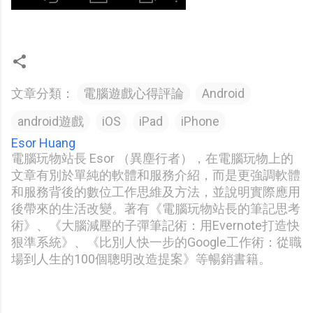
文章分類：
電腦遊戲心得評論
Android
android遊戲
iOS
iPad
iPhone
Esor Huang
電腦玩物站長 Esor （異塵行者），在電腦玩物上的
文章有別於單純的軟體和服務介紹，而是更強調軟體
和服務背後的數位工作思維及方法，並說明實際應用
後帶來的生活改變。著有《電腦玩物站長的筆記思考
術》、《大腦減壓的子彈筆記術：用Evernote打造快
狠準系統》、《比別人快一步的Google工作術：從職
場到人生的100個聰明改造提案》等暢銷書籍。
留
言