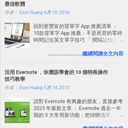
最佳軟體
學 2016/11 新增： [時間技客-7] 重要緊
作者：
Esor Huang
4月 10, 2016
急時間管理四象限在 Trello 活用與範本
下載 2017/2 新增 ： Trello 團隊如何使
回到更豐富的背單字 App 推薦清單 ：
用 Trello？ 8個專案排程協作重點技巧
10款背單字 App 推薦：不是死背的零碎
2017/6 新增： 如何用 Trello 規劃自助
時間記住英文單字技巧 「 間隔記憶法
旅行？我的 Trello 行程計畫使用技巧教
」，是指透過特定時間的反覆記憶，把
學 2017/7 新增： 如何讓 Trello 列表與
短期記憶變成長期記憶。 舉例來說我今
........................繼續閱讀全文內容
卡片不再落落長？專案管理的5個關鍵
天記住一個單字，相關一兩天之後我可
技巧 2017/8/23 新增 ： 如何用 Trello 做
能快要忘記，這時再次複習，記憶就增
子彈筆記？我的 Trello GTD 方法範例看
活用 Evernote ，你應該學會的 10 個特殊操作
強；然後下次快要忘記可能變成相隔一
板分享
技巧教學
個禮拜，這時再次複習，就能把記憶強
作者：
Esor Huang
化，讓記憶延長到可能半個月；那時候
5月 14, 2013
再做一次複習，或許我們就擁有了接下
請對 Evernote 有興趣的朋友，直接參考
來一個月的記憶長度！就這樣反覆慢慢
2025 年最新文章 ： Evernote 過去一年
拉長時間練習，就能讓一個東西成為腦
我的 5 大常用新功能：把待辦清單、AI
海中更深刻的記憶。 問題是，當我們一
辨識、長專案筆記裝進第二大腦 新功能
次要記住 1000 個英文單字，或是一次