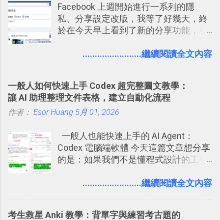
Facebook 上週開始進行一系列的隱
著 Trello ，卻還沒有在電腦玩物上寫過
私、分享設定改版，我等了好幾天，終
一篇完整的介紹！雖然錯過了幾年前第
於在今天早上看到了新的分享功能，相
一時間推薦 Trello 的時機，但在這段時
信台灣用戶大多數應該也都已經可以使
間的使用經驗下，剛好可以讓我整理沉
用新版的分享功能與隱私設定。 嚴格來
........................繼續閱讀全文內容
澱自己的使用方法，歸納出「 為什麼值
說，這次新版設定大多數都是以前就有
得試試看 Trello 的關鍵特色 」，然後轉
的功能，只是現在換到比較好操作的位
化成這篇文章深入淺出的 Trello 上手教
一般人如何快速上手 Codex 超完整圖文教學：
置。不過有一項很實用的設定是新增
學。 2015/6/13 新增： 免費專案管理軟
讓 AI 助理整理文件表格，建立自動化流程
的， 那就是可以 事先審查 朋友「標籤
體推薦！困難計畫簡單管理 13 種工具
作者：
Esor Huang
你」的內容，決定要不要讓其他朋友看
5月 01, 2026
2016 年新增 ： 如何將 Trello 切換到繁
到這些標籤。 具體來說，朋友如果把你
體中文版？網頁 App 全中文化
一般人也能快速上手的 AI Agent：
標籤在他的訊息中，或是想把你標籤在
2016/7/7 新增 ： 如何活用 Trello 記
Codex 電腦端軟體 今天這篇文章想分享
相片圖片裡，現在你都多了一個「事先
帳？我的理財計畫心得與看板範本
的是：如果我們不是懂程式設計的工程
審查」的機制，可以決定這些你被標籤
2016/7/13 新增： 如何將網頁資料快速
師， 一般人要怎麼快速上手 OpenAI
的內容可不可以出現在你的個人檔案塗
剪貼到 Trello？收集專案資料技巧
（ChatGPT） 的 Codex 工具？ 如何用
........................繼續閱讀全文內容
鴉牆上，從而禁止可能的祕密被你其他
2016/8 新增： Trello 開放「強化功能」
這個 AI 助理，協助我們處理電腦硬碟資
朋友看到。 當然，這也可以最大程度的
讓免費用戶串聯 Evernote 等雲端服務
料夾中的工作文件、任務成果，進一步
杜絕遊戲、廣告討厭的標籤行為。
2016/8 新增 ： Trello 卡片自訂欄位密
考生救星 Anki 教學：背單字與練習考古題的
打造一個更自動化的電腦工作流程。
技！最想要的強大 Trello 客製化範例教