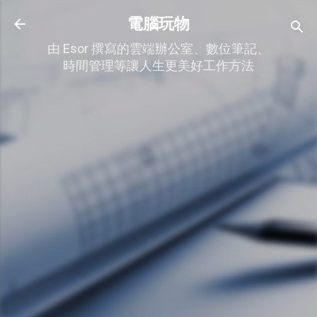
跳到主要內容
電腦玩物
由 Esor 撰寫的雲端辦公室、數位筆記、
時間管理等讓人生更美好工作方法