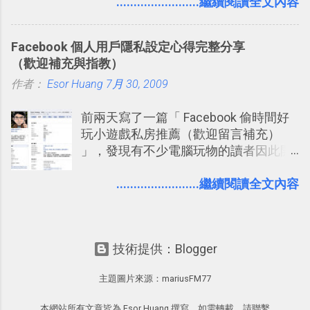
介紹文章： 把不同筆記中的待辦清單統
........................繼續閱讀全文內容
要準備數百個考試問題時，自己手動進
一管理！ Evernote 強化原本已經很好用
行間隔記憶法的練習不是很累嗎？所以
的工作事項功能 新功能教學： Evernote
就有了自動化的工具，幫助我們管理要
Facebook 個人用戶隱私設定心得完整分享
大綱收合、目錄連結、錨點連結，整理
練習的記憶卡片，自動規劃要延期複習
（歡迎補充與指教）
超長筆記應用案例分享 新功能教學： 會
的卡片，每天自動產生記憶練習題，這
作者：
Esor Huang
議記錄不麻煩！我常用兩個 Evernote AI
7月 30, 2009
樣的軟體中最受好評的，或許就是今天
功能整理錄音、手寫筆記 更新功能教
要推薦的 「 Anki 」 。
前兩天寫了一篇「 Facebook 偷時間好
學： Evernote 新增類似 Google 文件的
玩小遊戲私房推薦（歡迎留言補充）
「免帳號登入」多人同步編輯功能
」，發現有不少電腦玩物的讀者因此開
始加入Facebook。整體來說，
Facebook確 實是目前最好的社群、社
........................繼續閱讀全文內容
交服務之一，它優秀的互動配對機制，
讓你可以在Facebook中體驗到最即時而
有趣的交友聯繫： 例如你可以看到朋友
技術提供：Blogger
又加入了哪個社團？某位好友又出現在
哪張相片中？或者有哪些朋友正熱衷於
主題圖片來源：
mariusFM77
哪個遊戲？但也正因為如此，Facebook
如何分析使用你的個人資料而達到這種
本網站所有文章皆為 Esor Huang 撰寫，如需轉載，請聯繫