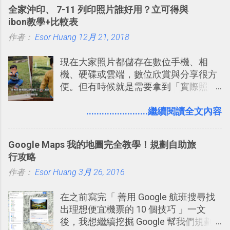
效率的管理團隊溝通呢？我自己今年也
全家沖印、 7-11 列印照片誰好用？立可得與
有機會在一個專案合作中使用了 Slack
ibon教學+比較表
一段時間，我覺得它吸引人之處有三
作者：
Esor Huang
點： 1. 「 很有趣 」： Slack 裡擁有跟
12月 21, 2018
LINE 或 Facebook 一樣易於讓公司同事
現在大家照片都儲存在數位手機、相
聊天打屁、傳送有趣影音圖文的功能。
機、硬碟或雲端，數位欣賞與分享很方
2. 「 有效率 」：但是 Slack 的頻道、群
便。但有時候就是需要拿到「實際照
組機制讓茶水間的聊天，不會干擾工作
片」，例如： 小朋友學校的勞作作業 想
的討論，並且星號與釘選功能讓每個同
要製作家庭相框 用照片來當小禮物 把照
........................繼續閱讀全文內容
事可以從聊天中記錄重點。 3. 「 有彈性
片貼在紙本手帳上 這時候，有什麼方法
」： Slack 的架構可以讓每一個團隊設
可以快速把數位照片「洗」成實體照
計出符合自己需求的通訊平台， Slack
Google Maps 我的地圖完全教學！規劃自助旅
片？而且最好能不花時間、立即拿到、
的軟體則讓同事可以在任何地方和公司
行攻略
價格也不貴呢？ 如果家裡沒有印表機
保持聯繫。 如果你需要中文版的同類平
作者：
Esor Huang
（或是沒有好的印表機），又不想跑照
3月 26, 2016
台，可以參考： JANDI 高效率團隊通訊
相館，那麼這時候 「便利商店」同樣也
平台完整教學，比 Slack 更適合中文用
在之前寫完「 善用 Google 航班搜尋找
提供了印照片的服務 ，而且價格不貴，
戶 。 2017/3 新增 ： Sortd for Slack：
出理想便宜機票的 10 個技巧 」一文
可以立即拿到，操作流程也十分簡單。
改造 Slack 討論串介面變成專案任務排
後，我想繼續挖掘 Google 幫我們規劃
之前我在電腦玩物分享過：「 不需買印
程看板