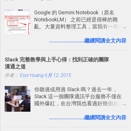
Google 的 Gemini Notebook（原名
NotebookLM） 之前已經是很棒的雜
亂、大量資料整理工具，當我有一堆需
要抓出相關重點的研究資料，或是有大
量格式不一的混亂工作文件需要彙整，
........................繼續閱讀全文內容
我都喜歡用 Gemini Notebook 作第一階
段的整理，整理好後再交給 ChatGPT 或
Slack 完整教學與上手心得：找到正確的團隊
Codex 這樣的 AI 工作作進階處理。
溝通之道
作者：
Esor Huang
6月 12, 2015
你聽過或用過 Slack 嗎？過去一年，
Slack 這一個團隊通訊平台服務不僅在
國外爆紅，在台灣我也看過好幾個創業
團隊使用 Slack 來做公司內部的訊息管
理，到底 Slack 有什麼魅力？它是不是
........................繼續閱讀全文內容
比起 LINE 或 Facebook 或 Email 更能有