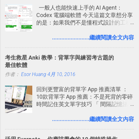
到這些標籤。 具體來說，朋友如果把你
體中文版？網頁 App 全中文化
一般人也能快速上手的 AI Agent：
標籤在他的訊息中，或是想把你標籤在
2016/7/7 新增 ： 如何活用 Trello 記
Codex 電腦端軟體 今天這篇文章想分享
相片圖片裡，現在你都多了一個「事先
帳？我的理財計畫心得與看板範本
的是：如果我們不是懂程式設計的工程
審查」的機制，可以決定這些你被標籤
2016/7/13 新增： 如何將網頁資料快速
師， 一般人要怎麼快速上手 OpenAI
的內容可不可以出現在你的個人檔案塗
剪貼到 Trello？收集專案資料技巧
（ChatGPT） 的 Codex 工具？ 如何用
........................繼續閱讀全文內容
鴉牆上，從而禁止可能的祕密被你其他
2016/8 新增： Trello 開放「強化功能」
這個 AI 助理，協助我們處理電腦硬碟資
朋友看到。 當然，這也可以最大程度的
讓免費用戶串聯 Evernote 等雲端服務
料夾中的工作文件、任務成果，進一步
杜絕遊戲、廣告討厭的標籤行為。
2016/8 新增 ： Trello 卡片自訂欄位密
考生救星 Anki 教學：背單字與練習考古題的
打造一個更自動化的電腦工作流程。
技！最想要的強大 Trello 客製化範例教
最佳軟體
學 2016/11 新增： [時間技客-7] 重要緊
作者：
Esor Huang
4月 10, 2016
急時間管理四象限在 Trello 活用與範本
下載 2017/2 新增 ： Trello 團隊如何使
回到更豐富的背單字 App 推薦清單 ：
用 Trello？ 8個專案排程協作重點技巧
10款背單字 App 推薦：不是死背的零碎
2017/6 新增： 如何用 Trello 規劃自助
時間記住英文單字技巧 「 間隔記憶法
旅行？我的 Trello 行程計畫使用技巧教
」，是指透過特定時間的反覆記憶，把
學 2017/7 新增： 如何讓 Trello 列表與
短期記憶變成長期記憶。 舉例來說我今
........................繼續閱讀全文內容
卡片不再落落長？專案管理的5個關鍵
天記住一個單字，相關一兩天之後我可
技巧 2017/8/23 新增 ： 如何用 Trello 做
能快要忘記，這時再次複習，記憶就增
子彈筆記？我的 Trello GTD 方法範例看