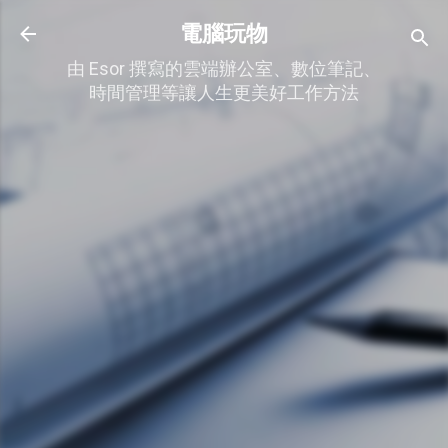
跳到主要內容
電腦玩物
由 Esor 撰寫的雲端辦公室、數位筆記、
時間管理等讓人生更美好工作方法