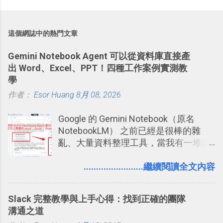
這個網誌中的熱門文章
Gemini Notebook Agent 可以從資料庫直接產
出 Word、Excel、PPT！四種工作案例實測教
學
作者：
Esor Huang
8月 08, 2026
Google 的 Gemini Notebook（原名
NotebookLM） 之前已經是很棒的雜
亂、大量資料整理工具，當我有一堆需
要抓出相關重點的研究資料，或是有大
量格式不一的混亂工作文件需要彙整，
........................繼續閱讀全文內容
我都喜歡用 Gemini Notebook 作第一階
段的整理，整理好後再交給 ChatGPT 或
Slack 完整教學與上手心得：找到正確的團隊
Codex 這樣的 AI 工作作進階處理。
溝通之道