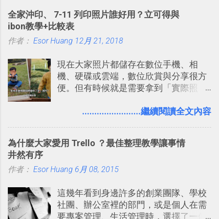
的工具 ，在地圖上任意繪製地標、路
計出符合自己需求的通訊平台， Slack
全家沖印、 7-11 列印照片誰好用？立可得與
線，對商務需求來說可以打造出一張一
的軟體則讓同事可以在任何地方和公司
ibon教學+比較表
張資料地圖（例如我之前在製作一本新
保持聯繫。 如果你需要中文版的同類平
作者：
Esor Huang
書時建立的「 台灣推薦空拍地點地圖
12月 21, 2018
台，可以參考： JANDI 高效率團隊通訊
」），對生活需求來說，則可以讓我們
平台完整教學，比 Slack 更適合中文用
現在大家照片都儲存在數位手機、相
規劃自助旅行路線！ Google 「我的地
戶 。 2017/3 新增 ： Sortd for Slack：
機、硬碟或雲端，數位欣賞與分享很方
圖」在規劃自助旅行路線時可以解決許
改造 Slack 討論串介面變成專案任務排
便。但有時候就是需要拿到「實際照
多問題： 國外地點名稱地址常常難懂，
程看板
片」，例如： 小朋友學校的勞作作業 想
用自訂地圖就能自己取一個好辨識的名
要製作家庭相框 用照片來當小禮物 把照
........................繼續閱讀全文內容
稱。 在規劃路線之外，自訂地圖還能補
片貼在紙本手帳上 這時候，有什麼方法
充許多旅遊圖文資料，讓這張地圖就是
可以快速把數位照片「洗」成實體照
旅遊手冊。 好看的自訂地圖一方面旅行
為什麼大家愛用 Trello ？最佳整理教學讓事情
片？而且最好能不花時間、立即拿到、
時帶來好心情，二方面事後就是最好的
井然有序
價格也不貴呢？ 如果家裡沒有印表機
旅遊回憶之一。 自訂地圖還能跟朋友共
作者：
Esor Huang
（或是沒有好的印表機），又不想跑照
6月 08, 2015
享合作，讓彼此都能在手機上查看這次
相館，那麼這時候 「便利商店」同樣也
旅行地圖。
這幾年看到身邊許多的創業團隊、學校
提供了印照片的服務 ，而且價格不貴，
社團、辦公室裡的部門，或是個人在需
可以立即拿到，操作流程也十分簡單。
要專案管理、生活管理時，選擇了一個
之前我在電腦玩物分享過：「 不需買印