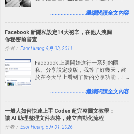
叫做「 Trello 」的雲端服務，這到底是
表機也免隨身碟， 7-11 全家雲端列印超
一個什麼樣的管理工具，讓這麼多人都
........................繼續閱讀全文內容
方便教學 」。這篇文章則從印照片出
愛用 Trello ？在電腦玩物上，我也從旁
發： 同樣的不需買印表機、不需隨身
敲側擊的角度，寫過幾篇「 Trello 概
碟，就能快速印出高品質的照片成品。
Facebook 新隱私設定14大祕辛，在他人洩漏
念」的管理教學文章： 把 Evernote 當
你秘密前審查
作 Trello！ Kanbanote 筆記看板管理法
作者：
Esor Huang
Google Drive 變身 Trello ！幫雲端硬碟
9月 03, 2011
建立專案看板 但是，我自己也一直使用
Facebook 上週開始進行一系列的隱
著 Trello ，卻還沒有在電腦玩物上寫過
私、分享設定改版，我等了好幾天，終
一篇完整的介紹！雖然錯過了幾年前第
於在今天早上看到了新的分享功能，相
一時間推薦 Trello 的時機，但在這段時
信台灣用戶大多數應該也都已經可以使
間的使用經驗下，剛好可以讓我整理沉
用新版的分享功能與隱私設定。 嚴格來
........................繼續閱讀全文內容
澱自己的使用方法，歸納出「 為什麼值
說，這次新版設定大多數都是以前就有
得試試看 Trello 的關鍵特色 」，然後轉
的功能，只是現在換到比較好操作的位
化成這篇文章深入淺出的 Trello 上手教
一般人如何快速上手 Codex 超完整圖文教學：
置。不過有一項很實用的設定是新增
學。 2015/6/13 新增： 免費專案管理軟
讓 AI 助理整理文件表格，建立自動化流程
的， 那就是可以 事先審查 朋友「標籤
體推薦！困難計畫簡單管理 13 種工具
作者：
Esor Huang
你」的內容，決定要不要讓其他朋友看
5月 01, 2026
2016 年新增 ： 如何將 Trello 切換到繁