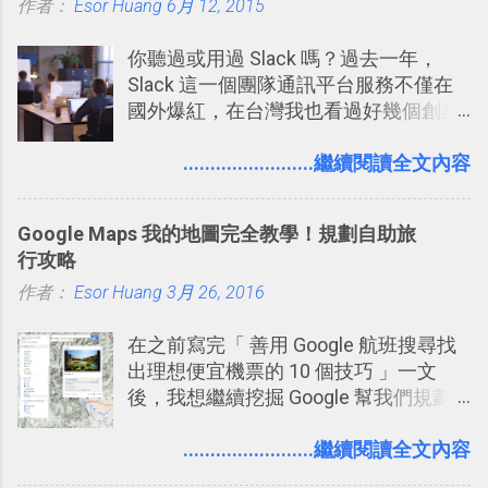
作者：
Esor Huang
6月 12, 2015
你聽過或用過 Slack 嗎？過去一年，
Slack 這一個團隊通訊平台服務不僅在
國外爆紅，在台灣我也看過好幾個創業
團隊使用 Slack 來做公司內部的訊息管
理，到底 Slack 有什麼魅力？它是不是
........................繼續閱讀全文內容
比起 LINE 或 Facebook 或 Email 更能有
效率的管理團隊溝通呢？我自己今年也
Google Maps 我的地圖完全教學！規劃自助旅
有機會在一個專案合作中使用了 Slack
行攻略
一段時間，我覺得它吸引人之處有三
作者：
Esor Huang
點： 1. 「 很有趣 」： Slack 裡擁有跟
3月 26, 2016
LINE 或 Facebook 一樣易於讓公司同事
在之前寫完「 善用 Google 航班搜尋找
聊天打屁、傳送有趣影音圖文的功能。
出理想便宜機票的 10 個技巧 」一文
2. 「 有效率 」：但是 Slack 的頻道、群
後，我想繼續挖掘 Google 幫我們規劃
組機制讓茶水間的聊天，不會干擾工作
自助旅行的潛力。 今天這篇文章，就深
的討論，並且星號與釘選功能讓每個同
入的來聊聊 Google 的「我的地圖」服
........................繼續閱讀全文內容
事可以從聊天中記錄重點。 3. 「 有彈性
務，這是一個可以讓我們「自訂地圖」
」： Slack 的架構可以讓每一個團隊設