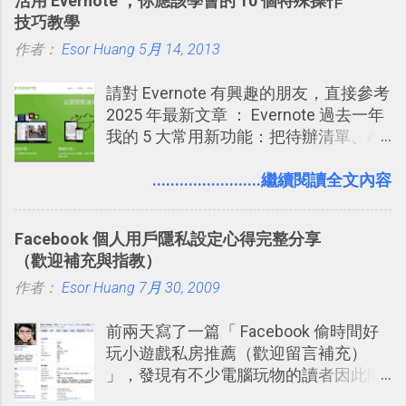
活用 Evernote ，你應該學會的 10 個特殊操作
強；然後下次快要忘記可能變成相隔一
板分享
技巧教學
個禮拜，這時再次複習，就能把記憶強
作者：
Esor Huang
化，讓記憶延長到可能半個月；那時候
5月 14, 2013
再做一次複習，或許我們就擁有了接下
請對 Evernote 有興趣的朋友，直接參考
來一個月的記憶長度！就這樣反覆慢慢
2025 年最新文章 ： Evernote 過去一年
拉長時間練習，就能讓一個東西成為腦
我的 5 大常用新功能：把待辦清單、AI
海中更深刻的記憶。 問題是，當我們一
辨識、長專案筆記裝進第二大腦 新功能
次要記住 1000 個英文單字，或是一次
介紹文章： 把不同筆記中的待辦清單統
........................繼續閱讀全文內容
要準備數百個考試問題時，自己手動進
一管理！ Evernote 強化原本已經很好用
行間隔記憶法的練習不是很累嗎？所以
的工作事項功能 新功能教學： Evernote
就有了自動化的工具，幫助我們管理要
Facebook 個人用戶隱私設定心得完整分享
大綱收合、目錄連結、錨點連結，整理
練習的記憶卡片，自動規劃要延期複習
（歡迎補充與指教）
超長筆記應用案例分享 新功能教學： 會
的卡片，每天自動產生記憶練習題，這
作者：
Esor Huang
議記錄不麻煩！我常用兩個 Evernote AI
7月 30, 2009
樣的軟體中最受好評的，或許就是今天
功能整理錄音、手寫筆記 更新功能教
要推薦的 「 Anki 」 。
前兩天寫了一篇「 Facebook 偷時間好
學： Evernote 新增類似 Google 文件的
玩小遊戲私房推薦（歡迎留言補充）
「免帳號登入」多人同步編輯功能
」，發現有不少電腦玩物的讀者因此開
始加入Facebook。整體來說，