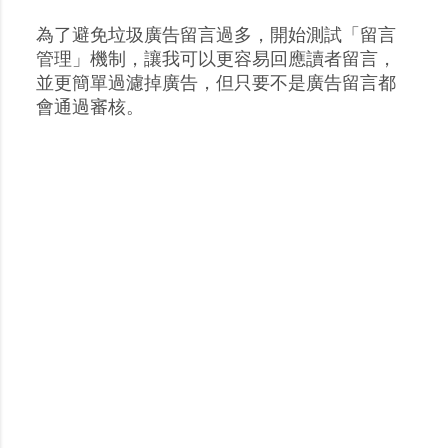
為了避免垃圾廣告留言過多，開始測試「留言
張
管理」機制，讓我可以更容易回應讀者留言，
貼
並更簡單過濾掉廣告，但只要不是廣告留言都
留
會通過審核。
言