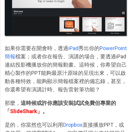
如果你需要在開會時，透過
iPad
秀出你的
PowerPoint
簡報
檔案；或者你在報告、演講的場合，要透過iPad
連結投影機播放你的簡報動畫。這時候，你希望自己
精心製作的PPT能夠最原汁原味的呈現出來，可以啟
動各種特效，能夠顯示簡報檔案裡的備忘錄，甚至，
你還希望有演講計時、報告雷射筆功能？
那麼，
這時候或許你應該安裝試試免費但專業的
「
SlideShark
」。
是的，你當然也可以利用
Dropbox
直接播放PPT，或