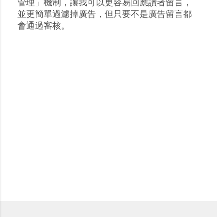
張
管理」機制，讓我可以更容易回應讀者留言，
貼
並更簡單過濾掉廣告，但只要不是廣告留言都
留
會通過審核。
言