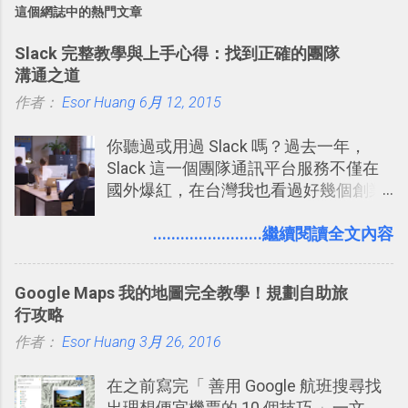
這個網誌中的熱門文章
Slack 完整教學與上手心得：找到正確的團隊
溝通之道
作者：
Esor Huang
6月 12, 2015
你聽過或用過 Slack 嗎？過去一年，
Slack 這一個團隊通訊平台服務不僅在
國外爆紅，在台灣我也看過好幾個創業
團隊使用 Slack 來做公司內部的訊息管
理，到底 Slack 有什麼魅力？它是不是
........................繼續閱讀全文內容
比起 LINE 或 Facebook 或 Email 更能有
效率的管理團隊溝通呢？我自己今年也
Google Maps 我的地圖完全教學！規劃自助旅
有機會在一個專案合作中使用了 Slack
行攻略
一段時間，我覺得它吸引人之處有三
作者：
Esor Huang
點： 1. 「 很有趣 」： Slack 裡擁有跟
3月 26, 2016
LINE 或 Facebook 一樣易於讓公司同事
在之前寫完「 善用 Google 航班搜尋找
聊天打屁、傳送有趣影音圖文的功能。
出理想便宜機票的 10 個技巧 」一文