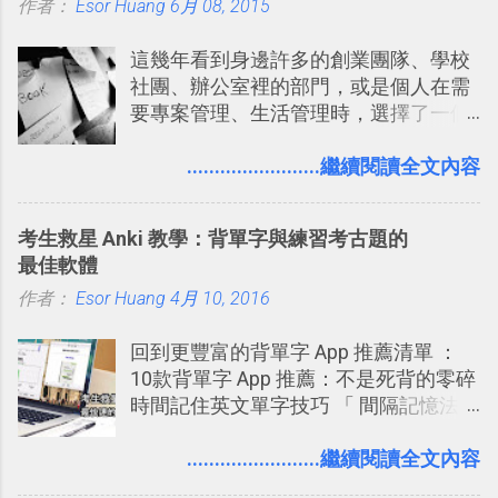
作者：
Esor Huang
（或是沒有好的印表機），又不想跑照
6月 08, 2015
享合作，讓彼此都能在手機上查看這次
相館，那麼這時候 「便利商店」同樣也
旅行地圖。
這幾年看到身邊許多的創業團隊、學校
提供了印照片的服務 ，而且價格不貴，
社團、辦公室裡的部門，或是個人在需
可以立即拿到，操作流程也十分簡單。
要專案管理、生活管理時，選擇了一個
之前我在電腦玩物分享過：「 不需買印
叫做「 Trello 」的雲端服務，這到底是
表機也免隨身碟， 7-11 全家雲端列印超
一個什麼樣的管理工具，讓這麼多人都
........................繼續閱讀全文內容
方便教學 」。這篇文章則從印照片出
愛用 Trello ？在電腦玩物上，我也從旁
發： 同樣的不需買印表機、不需隨身
敲側擊的角度，寫過幾篇「 Trello 概
碟，就能快速印出高品質的照片成品。
考生救星 Anki 教學：背單字與練習考古題的
念」的管理教學文章： 把 Evernote 當
最佳軟體
作 Trello！ Kanbanote 筆記看板管理法
作者：
Esor Huang
Google Drive 變身 Trello ！幫雲端硬碟
4月 10, 2016
建立專案看板 但是，我自己也一直使用
回到更豐富的背單字 App 推薦清單 ：
著 Trello ，卻還沒有在電腦玩物上寫過
10款背單字 App 推薦：不是死背的零碎
一篇完整的介紹！雖然錯過了幾年前第
時間記住英文單字技巧 「 間隔記憶法
一時間推薦 Trello 的時機，但在這段時
」，是指透過特定時間的反覆記憶，把
間的使用經驗下，剛好可以讓我整理沉
短期記憶變成長期記憶。 舉例來說我今
........................繼續閱讀全文內容
澱自己的使用方法，歸納出「 為什麼值
天記住一個單字，相關一兩天之後我可
得試試看 Trello 的關鍵特色 」，然後轉