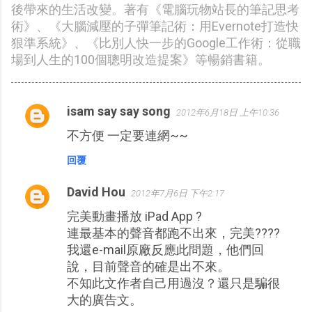
後帶來的生活改變。著有《電腦玩物站長的筆記思考
術》、《大腦減壓的子彈筆記術：用Evernote打造快
狠準系統》、《比別人快一步的Google工作術：從職
場到人生的100個聰明改造提案》等暢銷書籍。
isam say say song
2012年6月18日 上午10:36
留
不方便 一定要連網~~
言
回覆
David Hou
2012年7月6日 下午2:17
完美動畫播放 iPad App ?
連最基本的聲音都跑不出來，完美????
我還e-mail原廠反應此問題，他們回
說，目前聲音的確是出不來。
不知此文作者自己用過沒？還只是騙很
大的廣告文。