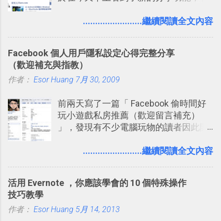
信台灣用戶大多數應該也都已經可以使
學 2017/7 新增： 如何讓 Trello 列表與
用新版的分享功能與隱私設定。 嚴格來
........................繼續閱讀全文內容
卡片不再落落長？專案管理的5個關鍵
說，這次新版設定大多數都是以前就有
技巧 2017/8/23 新增 ： 如何用 Trello 做
的功能，只是現在換到比較好操作的位
子彈筆記？我的 Trello GTD 方法範例看
Facebook 個人用戶隱私設定心得完整分享
置。不過有一項很實用的設定是新增
板分享
（歡迎補充與指教）
的， 那就是可以 事先審查 朋友「標籤
作者：
Esor Huang
你」的內容，決定要不要讓其他朋友看
7月 30, 2009
到這些標籤。 具體來說，朋友如果把你
前兩天寫了一篇「 Facebook 偷時間好
標籤在他的訊息中，或是想把你標籤在
玩小遊戲私房推薦（歡迎留言補充）
相片圖片裡，現在你都多了一個「事先
」，發現有不少電腦玩物的讀者因此開
審查」的機制，可以決定這些你被標籤
始加入Facebook。整體來說，
的內容可不可以出現在你的個人檔案塗
Facebook確 實是目前最好的社群、社
........................繼續閱讀全文內容
鴉牆上，從而禁止可能的祕密被你其他
交服務之一，它優秀的互動配對機制，
朋友看到。 當然，這也可以最大程度的
讓你可以在Facebook中體驗到最即時而
杜絕遊戲、廣告討厭的標籤行為。
活用 Evernote ，你應該學會的 10 個特殊操作
有趣的交友聯繫： 例如你可以看到朋友
技巧教學
又加入了哪個社團？某位好友又出現在
作者：
Esor Huang
哪張相片中？或者有哪些朋友正熱衷於
5月 14, 2013