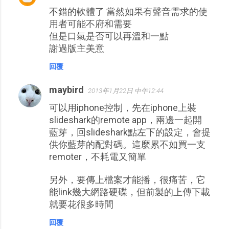
不錯的軟體了 當然如果有聲音需求的使
用者可能不府和需要
但是口氣是否可以再溫和一點
謝過版主美意
回覆
maybird
2013年1月22日 中午12:44
可以用iphone控制，先在iphone上裝
slideshark的remote app，兩邊一起開
藍芽，回slideshark點左下的設定，會提
供你藍芽的配對碼。這麼累不如買一支
remoter，不耗電又簡單
另外，要傳上檔案才能播，很痛苦，它
能link幾大網路硬碟，但前製的上傳下載
就要花很多時間
回覆