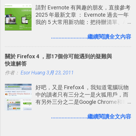
哪個遊戲？但也正因為如此，Facebook
請對 Evernote 有興趣的朋友，直接參考
如何分析使用你的個人資料而達到這種
2025 年最新文章 ： Evernote 過去一年
社群效果？則是很多人感到疑慮的部
我的 5 大常用新功能：把待辦清單、AI
份，也是惡意程式有可能利用的部份 。
辨識、長專案筆記裝進第二大腦 新功能
最新版Facebook隱私設定補充說明：
介紹文章： 把不同筆記中的待辦清單統
........................繼續閱讀全文內容
從Facebook隱私設定全新簡化介面設計
一管理！ Evernote 強化原本已經很好用
中看權限控管重點 我個人是推薦大家來
的工作事項功能 新功能教學： Evernote
使用Facebook的，我自己也在
關於 Firefox 4 ，那17個你可能遇到的疑難與
大綱收合、目錄連結、錨點連結，整理
Facebook中接收到朋友互動產生的樂趣
快速解答
超長筆記應用案例分享 新功能教學： 會
與益處。例如經由Facebook專屬頁面建
作者：
Esor Huang
議記錄不麻煩！我常用兩個 Evernote AI
3月 23, 2011
立的「 電腦玩物 」粉絲專頁，我把自己
功能整理錄音、手寫筆記 更新功能教
寫文章的過程，以及開始寫一篇文章前
好吧，又是 Firefox4 ，我知道電腦玩物
學： Evernote 新增類似 Google 文件的
後的思考分享上去，從讀者回饋中，我
中的讀者只有三分之一是火狐用戶，而
「免帳號登入」多人同步編輯功能
因此可以邊寫邊修改調整文章的方向，
有另外三分之二是Google Chrome和IE
甚至獲得一些新的資料，讓電腦玩物裡
平分，所以我似乎應該做一些平均報
的文章發表多了一分集思廣益的趣味。
導？但問題是我確實是個Firefox 4愛用
........................繼續閱讀全文內容
正是Facebook在「 玩樂 」之外也是「
者，這樣的心情無法造假，所以就放任
有用 」的 ，所以我才會推薦大家去使用
自己的部落格最近充滿了Firefox的聲音
它。但也因為這樣，我覺得也有必要向