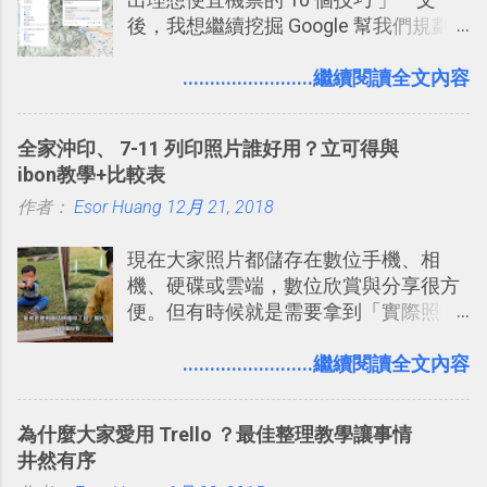
2. 「 有效率 」：但是 Slack 的頻道、群
後，我想繼續挖掘 Google 幫我們規劃
組機制讓茶水間的聊天，不會干擾工作
自助旅行的潛力。 今天這篇文章，就深
的討論，並且星號與釘選功能讓每個同
入的來聊聊 Google 的「我的地圖」服
........................繼續閱讀全文內容
事可以從聊天中記錄重點。 3. 「 有彈性
務，這是一個可以讓我們「自訂地圖」
」： Slack 的架構可以讓每一個團隊設
的工具 ，在地圖上任意繪製地標、路
計出符合自己需求的通訊平台， Slack
全家沖印、 7-11 列印照片誰好用？立可得與
線，對商務需求來說可以打造出一張一
的軟體則讓同事可以在任何地方和公司
ibon教學+比較表
張資料地圖（例如我之前在製作一本新
保持聯繫。 如果你需要中文版的同類平
作者：
Esor Huang
書時建立的「 台灣推薦空拍地點地圖
12月 21, 2018
台，可以參考： JANDI 高效率團隊通訊
」），對生活需求來說，則可以讓我們
平台完整教學，比 Slack 更適合中文用
現在大家照片都儲存在數位手機、相
規劃自助旅行路線！ Google 「我的地
戶 。 2017/3 新增 ： Sortd for Slack：
機、硬碟或雲端，數位欣賞與分享很方
圖」在規劃自助旅行路線時可以解決許
改造 Slack 討論串介面變成專案任務排
便。但有時候就是需要拿到「實際照
多問題： 國外地點名稱地址常常難懂，
程看板
片」，例如： 小朋友學校的勞作作業 想
用自訂地圖就能自己取一個好辨識的名
要製作家庭相框 用照片來當小禮物 把照
........................繼續閱讀全文內容
稱。 在規劃路線之外，自訂地圖還能補
片貼在紙本手帳上 這時候，有什麼方法
充許多旅遊圖文資料，讓這張地圖就是
可以快速把數位照片「洗」成實體照
旅遊手冊。 好看的自訂地圖一方面旅行
為什麼大家愛用 Trello ？最佳整理教學讓事情
片？而且最好能不花時間、立即拿到、
時帶來好心情，二方面事後就是最好的
井然有序
價格也不貴呢？ 如果家裡沒有印表機
旅遊回憶之一。 自訂地圖還能跟朋友共