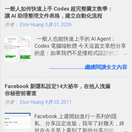
能快要忘記，這時再次複習，記憶就增
化成這篇文章深入淺出的 Trello 上手教
一般人如何快速上手 Codex 超完整圖文教學：
強；然後下次快要忘記可能變成相隔一
學。 2015/6/13 新增： 免費專案管理軟
讓 AI 助理整理文件表格，建立自動化流程
個禮拜，這時再次複習，就能把記憶強
體推薦！困難計畫簡單管理 13 種工具
作者：
Esor Huang
化，讓記憶延長到可能半個月；那時候
5月 01, 2026
2016 年新增 ： 如何將 Trello 切換到繁
再做一次複習，或許我們就擁有了接下
體中文版？網頁 App 全中文化
一般人也能快速上手的 AI Agent：
來一個月的記憶長度！就這樣反覆慢慢
2016/7/7 新增 ： 如何活用 Trello 記
Codex 電腦端軟體 今天這篇文章想分享
拉長時間練習，就能讓一個東西成為腦
帳？我的理財計畫心得與看板範本
的是：如果我們不是懂程式設計的工程
海中更深刻的記憶。 問題是，當我們一
2016/7/13 新增： 如何將網頁資料快速
師， 一般人要怎麼快速上手 OpenAI
次要記住 1000 個英文單字，或是一次
剪貼到 Trello？收集專案資料技巧
（ChatGPT） 的 Codex 工具？ 如何用
........................繼續閱讀全文內容
要準備數百個考試問題時，自己手動進
2016/8 新增： Trello 開放「強化功能」
這個 AI 助理，協助我們處理電腦硬碟資
行間隔記憶法的練習不是很累嗎？所以
讓免費用戶串聯 Evernote 等雲端服務
料夾中的工作文件、任務成果，進一步
就有了自動化的工具，幫助我們管理要
2016/8 新增 ： Trello 卡片自訂欄位密
Facebook 新隱私設定14大祕辛，在他人洩漏
打造一個更自動化的電腦工作流程。
練習的記憶卡片，自動規劃要延期複習
技！最想要的強大 Trello 客製化範例教
你秘密前審查
的卡片，每天自動產生記憶練習題，這
學 2016/11 新增： [時間技客-7] 重要緊
作者：
Esor Huang
9月 03, 2011
樣的軟體中最受好評的，或許就是今天
急時間管理四象限在 Trello 活用與範本
要推薦的 「 Anki 」 。
下載 2017/2 新增 ： Trello 團隊如何使
Facebook 上週開始進行一系列的隱
用 Trello？ 8個專案排程協作重點技巧
私、分享設定改版，我等了好幾天，終
2017/6 新增： 如何用 Trello 規劃自助
於在今天早上看到了新的分享功能，相
旅行？我的 Trello 行程計畫使用技巧教