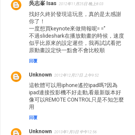
吳志峯 Isas
2012年11月25日 晚上8:03
找好久終於發現這玩意，真的是太感謝
你了！
一度想買keynote來做簡報呢= ="
不過slideshark在播放動畫的時候，速度
似乎比原來的設定遲些，我再試試看把
原動畫設定快一點會不會比較順
回覆
Unknown
2012年12月27日 上午9:52
這軟體可以用iphone遙控ipad嗎?因為
ipad連接投影機不好走動,看最新版本好
像可以REMOTE CONTROL只是不知怎麼
用
回覆
Unknown
2013年1月3日 中午12:56