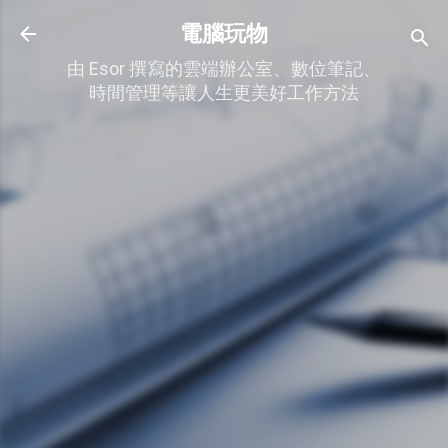
跳到主要內容
電腦玩物
由 Esor 撰寫的雲端辦公室、數位筆記、
時間管理等讓人生更美好工作方法