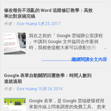
這個 AI 助理，協助我們處理電腦硬碟資
料夾中的工作文件、任務成果，進一步
修改報告不混亂的 Word 追蹤修訂教學：高效
打造一個更自動化的電腦工作流程。
率比對原稿完稿
作者：
Esor Huang
5月 23, 2017
我在之前的「 Google 雲端辦公室課程
」中講到 Google 文件協同合作案例
時，我都會提醒大家可以搭配使用
Google 文件上的「建議操作」功能，讓
多人編輯同一份報告、文章時更加條理
........................繼續閱讀全文內容
分明，修改更有效率。而這並非 Google
文件獨創功能，事實上這是來自於
Google 表單自動關閉回覆教學：時間人數到
Word 上優秀的文書編輯老傳統：「
達就過期
Word 追蹤修訂終於出現在 Google
作者：
Esor Huang
Docs！論文改稿必備 」。 但是我也發
10月 24, 2014
現，有很多原本使用 Word 進行文書處
Google 表單，是 Google 雲端硬碟裡用
理的朋友，不一定有發現裡面藏了一個
來製作線上問卷調查的免費工具。 愈來
叫做「追蹤修訂」的好功能，因此決定