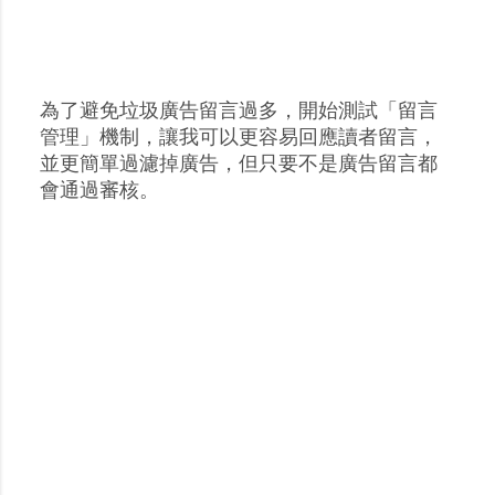
為了避免垃圾廣告留言過多，開始測試「留言
張
管理」機制，讓我可以更容易回應讀者留言，
貼
並更簡單過濾掉廣告，但只要不是廣告留言都
留
會通過審核。
言