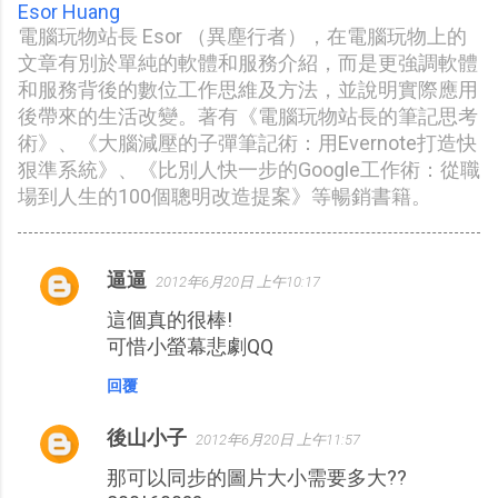
Esor Huang
電腦玩物站長 Esor （異塵行者），在電腦玩物上的
文章有別於單純的軟體和服務介紹，而是更強調軟體
和服務背後的數位工作思維及方法，並說明實際應用
後帶來的生活改變。著有《電腦玩物站長的筆記思考
術》、《大腦減壓的子彈筆記術：用Evernote打造快
狠準系統》、《比別人快一步的Google工作術：從職
場到人生的100個聰明改造提案》等暢銷書籍。
逼逼
2012年6月20日 上午10:17
留
這個真的很棒!
言
可惜小螢幕悲劇QQ
回覆
後山小子
2012年6月20日 上午11:57
那可以同步的圖片大小需要多大??