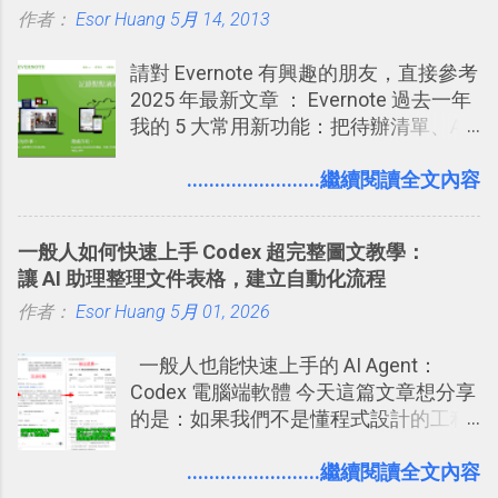
作者：
Esor Huang
你」的內容，決定要不要讓其他朋友看
5月 14, 2013
樣的軟體中最受好評的，或許就是今天
急時間管理四象限在 Trello 活用與範本
到這些標籤。 具體來說，朋友如果把你
要推薦的 「 Anki 」 。
下載 2017/2 新增 ： Trello 團隊如何使
請對 Evernote 有興趣的朋友，直接參考
標籤在他的訊息中，或是想把你標籤在
用 Trello？ 8個專案排程協作重點技巧
2025 年最新文章 ： Evernote 過去一年
相片圖片裡，現在你都多了一個「事先
2017/6 新增： 如何用 Trello 規劃自助
我的 5 大常用新功能：把待辦清單、AI
審查」的機制，可以決定這些你被標籤
旅行？我的 Trello 行程計畫使用技巧教
辨識、長專案筆記裝進第二大腦 新功能
的內容可不可以出現在你的個人檔案塗
學 2017/7 新增： 如何讓 Trello 列表與
介紹文章： 把不同筆記中的待辦清單統
........................繼續閱讀全文內容
鴉牆上，從而禁止可能的祕密被你其他
卡片不再落落長？專案管理的5個關鍵
一管理！ Evernote 強化原本已經很好用
朋友看到。 當然，這也可以最大程度的
技巧 2017/8/23 新增 ： 如何用 Trello 做
的工作事項功能 新功能教學： Evernote
杜絕遊戲、廣告討厭的標籤行為。
子彈筆記？我的 Trello GTD 方法範例看
一般人如何快速上手 Codex 超完整圖文教學：
大綱收合、目錄連結、錨點連結，整理
板分享
讓 AI 助理整理文件表格，建立自動化流程
超長筆記應用案例分享 新功能教學： 會
作者：
Esor Huang
議記錄不麻煩！我常用兩個 Evernote AI
5月 01, 2026
功能整理錄音、手寫筆記 更新功能教
一般人也能快速上手的 AI Agent：
學： Evernote 新增類似 Google 文件的
Codex 電腦端軟體 今天這篇文章想分享
「免帳號登入」多人同步編輯功能
的是：如果我們不是懂程式設計的工程
師， 一般人要怎麼快速上手 OpenAI
（ChatGPT） 的 Codex 工具？ 如何用
........................繼續閱讀全文內容