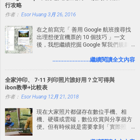
行攻略
一段時間，我覺得它吸引人之處有三
作者：
Esor Huang
點： 1. 「 很有趣 」： Slack 裡擁有跟
3月 26, 2016
LINE 或 Facebook 一樣易於讓公司同事
在之前寫完「 善用 Google 航班搜尋找
聊天打屁、傳送有趣影音圖文的功能。
出理想便宜機票的 10 個技巧 」一文
2. 「 有效率 」：但是 Slack 的頻道、群
後，我想繼續挖掘 Google 幫我們規劃
組機制讓茶水間的聊天，不會干擾工作
自助旅行的潛力。 今天這篇文章，就深
的討論，並且星號與釘選功能讓每個同
入的來聊聊 Google 的「我的地圖」服
........................繼續閱讀全文內容
事可以從聊天中記錄重點。 3. 「 有彈性
務，這是一個可以讓我們「自訂地圖」
」： Slack 的架構可以讓每一個團隊設
的工具 ，在地圖上任意繪製地標、路
計出符合自己需求的通訊平台， Slack
全家沖印、 7-11 列印照片誰好用？立可得與
線，對商務需求來說可以打造出一張一
的軟體則讓同事可以在任何地方和公司
ibon教學+比較表
張資料地圖（例如我之前在製作一本新
保持聯繫。 如果你需要中文版的同類平
作者：
Esor Huang
書時建立的「 台灣推薦空拍地點地圖
12月 21, 2018
台，可以參考： JANDI 高效率團隊通訊
」），對生活需求來說，則可以讓我們
平台完整教學，比 Slack 更適合中文用
現在大家照片都儲存在數位手機、相
規劃自助旅行路線！ Google 「我的地
戶 。 2017/3 新增 ： Sortd for Slack：
機、硬碟或雲端，數位欣賞與分享很方
圖」在規劃自助旅行路線時可以解決許
改造 Slack 討論串介面變成專案任務排
便。但有時候就是需要拿到「實際照
多問題： 國外地點名稱地址常常難懂，
程看板
片」，例如： 小朋友學校的勞作作業 想
用自訂地圖就能自己取一個好辨識的名