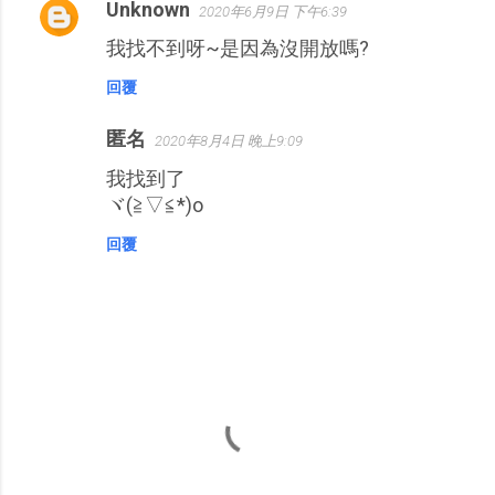
Unknown
2020年6月9日 下午6:39
我找不到呀~是因為沒開放嗎?
回覆
匿名
2020年8月4日 晚上9:09
我找到了
ヾ(≧▽≦*)o
回覆