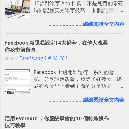
10款背單字 App 推薦：不是死背的零碎
一篇完整的介紹！雖然錯過了幾年前第
時間記住英文單字技巧 「 間隔記憶法
一時間推薦 Trello 的時機，但在這段時
」，是指透過特定時間的反覆記憶，把
間的使用經驗下，剛好可以讓我整理沉
短期記憶變成長期記憶。 舉例來說我今
........................繼續閱讀全文內容
澱自己的使用方法，歸納出「 為什麼值
天記住一個單字，相關一兩天之後我可
得試試看 Trello 的關鍵特色 」，然後轉
能快要忘記，這時再次複習，記憶就增
化成這篇文章深入淺出的 Trello 上手教
Facebook 新隱私設定14大祕辛，在他人洩漏
強；然後下次快要忘記可能變成相隔一
學。 2015/6/13 新增： 免費專案管理軟
你秘密前審查
個禮拜，這時再次複習，就能把記憶強
體推薦！困難計畫簡單管理 13 種工具
作者：
Esor Huang
化，讓記憶延長到可能半個月；那時候
9月 03, 2011
2016 年新增 ： 如何將 Trello 切換到繁
再做一次複習，或許我們就擁有了接下
體中文版？網頁 App 全中文化
Facebook 上週開始進行一系列的隱
來一個月的記憶長度！就這樣反覆慢慢
2016/7/7 新增 ： 如何活用 Trello 記
私、分享設定改版，我等了好幾天，終
拉長時間練習，就能讓一個東西成為腦
帳？我的理財計畫心得與看板範本
於在今天早上看到了新的分享功能，相
海中更深刻的記憶。 問題是，當我們一
2016/7/13 新增： 如何將網頁資料快速
信台灣用戶大多數應該也都已經可以使
次要記住 1000 個英文單字，或是一次
剪貼到 Trello？收集專案資料技巧
用新版的分享功能與隱私設定。 嚴格來
........................繼續閱讀全文內容
要準備數百個考試問題時，自己手動進
2016/8 新增： Trello 開放「強化功能」
說，這次新版設定大多數都是以前就有
行間隔記憶法的練習不是很累嗎？所以
讓免費用戶串聯 Evernote 等雲端服務
的功能，只是現在換到比較好操作的位
就有了自動化的工具，幫助我們管理要
2016/8 新增 ： Trello 卡片自訂欄位密
活用 Evernote ，你應該學會的 10 個特殊操作
置。不過有一項很實用的設定是新增
練習的記憶卡片，自動規劃要延期複習
技！最想要的強大 Trello 客製化範例教
技巧教學
的， 那就是可以 事先審查 朋友「標籤
的卡片，每天自動產生記憶練習題，這
學 2016/11 新增： [時間技客-7] 重要緊