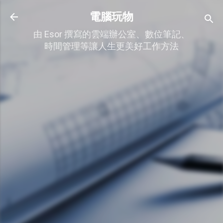
跳到主要內容
電腦玩物
由 Esor 撰寫的雲端辦公室、數位筆記、
時間管理等讓人生更美好工作方法