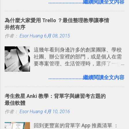
要製作家庭相框 用照片來當小禮物 把照
........................繼續閱讀全文內容
稱。 在規劃路線之外，自訂地圖還能補
片貼在紙本手帳上 這時候，有什麼方法
充許多旅遊圖文資料，讓這張地圖就是
可以快速把數位照片「洗」成實體照
旅遊手冊。 好看的自訂地圖一方面旅行
為什麼大家愛用 Trello ？最佳整理教學讓事情
片？而且最好能不花時間、立即拿到、
時帶來好心情，二方面事後就是最好的
井然有序
價格也不貴呢？ 如果家裡沒有印表機
旅遊回憶之一。 自訂地圖還能跟朋友共
作者：
Esor Huang
（或是沒有好的印表機），又不想跑照
6月 08, 2015
享合作，讓彼此都能在手機上查看這次
相館，那麼這時候 「便利商店」同樣也
旅行地圖。
這幾年看到身邊許多的創業團隊、學校
提供了印照片的服務 ，而且價格不貴，
社團、辦公室裡的部門，或是個人在需
可以立即拿到，操作流程也十分簡單。
要專案管理、生活管理時，選擇了一個
之前我在電腦玩物分享過：「 不需買印
叫做「 Trello 」的雲端服務，這到底是
表機也免隨身碟， 7-11 全家雲端列印超
一個什麼樣的管理工具，讓這麼多人都
........................繼續閱讀全文內容
方便教學 」。這篇文章則從印照片出
愛用 Trello ？在電腦玩物上，我也從旁
發： 同樣的不需買印表機、不需隨身
敲側擊的角度，寫過幾篇「 Trello 概
碟，就能快速印出高品質的照片成品。
考生救星 Anki 教學：背單字與練習考古題的
念」的管理教學文章： 把 Evernote 當
最佳軟體
作 Trello！ Kanbanote 筆記看板管理法
作者：
Esor Huang
Google Drive 變身 Trello ！幫雲端硬碟
4月 10, 2016
建立專案看板 但是，我自己也一直使用
回到更豐富的背單字 App 推薦清單 ：
著 Trello ，卻還沒有在電腦玩物上寫過