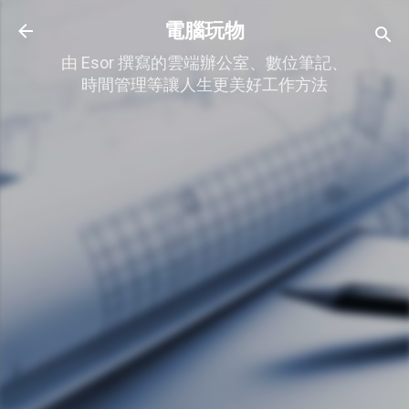
跳到主要內容
電腦玩物
由 Esor 撰寫的雲端辦公室、數位筆記、
時間管理等讓人生更美好工作方法