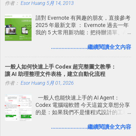
作者：
Esor Huang
你」的內容，決定要不要讓其他朋友看
5月 14, 2013
樣的軟體中最受好評的，或許就是今天
急時間管理四象限在 Trello 活用與範本
到這些標籤。 具體來說，朋友如果把你
要推薦的 「 Anki 」 。
下載 2017/2 新增 ： Trello 團隊如何使
請對 Evernote 有興趣的朋友，直接參考
標籤在他的訊息中，或是想把你標籤在
用 Trello？ 8個專案排程協作重點技巧
2025 年最新文章 ： Evernote 過去一年
相片圖片裡，現在你都多了一個「事先
2017/6 新增： 如何用 Trello 規劃自助
我的 5 大常用新功能：把待辦清單、AI
審查」的機制，可以決定這些你被標籤
旅行？我的 Trello 行程計畫使用技巧教
辨識、長專案筆記裝進第二大腦 新功能
的內容可不可以出現在你的個人檔案塗
學 2017/7 新增： 如何讓 Trello 列表與
介紹文章： 把不同筆記中的待辦清單統
........................繼續閱讀全文內容
鴉牆上，從而禁止可能的祕密被你其他
卡片不再落落長？專案管理的5個關鍵
一管理！ Evernote 強化原本已經很好用
朋友看到。 當然，這也可以最大程度的
技巧 2017/8/23 新增 ： 如何用 Trello 做
的工作事項功能 新功能教學： Evernote
杜絕遊戲、廣告討厭的標籤行為。
子彈筆記？我的 Trello GTD 方法範例看
一般人如何快速上手 Codex 超完整圖文教學：
大綱收合、目錄連結、錨點連結，整理
板分享
讓 AI 助理整理文件表格，建立自動化流程
超長筆記應用案例分享 新功能教學： 會
作者：
Esor Huang
議記錄不麻煩！我常用兩個 Evernote AI
5月 01, 2026
功能整理錄音、手寫筆記 更新功能教
一般人也能快速上手的 AI Agent：
學： Evernote 新增類似 Google 文件的
Codex 電腦端軟體 今天這篇文章想分享
「免帳號登入」多人同步編輯功能
的是：如果我們不是懂程式設計的工程
師， 一般人要怎麼快速上手 OpenAI
（ChatGPT） 的 Codex 工具？ 如何用
........................繼續閱讀全文內容
這個 AI 助理，協助我們處理電腦硬碟資