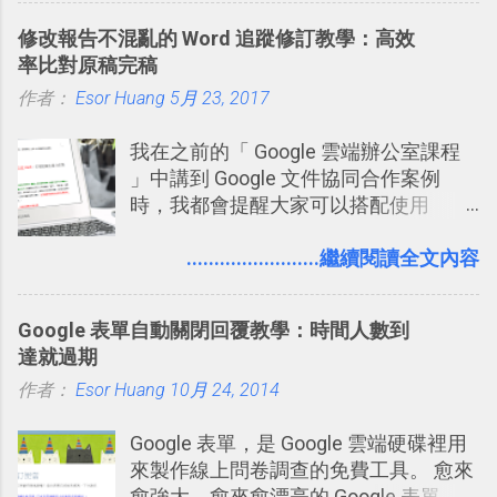
料夾中的工作文件、任務成果，進一步
修改報告不混亂的 Word 追蹤修訂教學：高效
打造一個更自動化的電腦工作流程。
率比對原稿完稿
作者：
Esor Huang
5月 23, 2017
我在之前的「 Google 雲端辦公室課程
」中講到 Google 文件協同合作案例
時，我都會提醒大家可以搭配使用
Google 文件上的「建議操作」功能，讓
多人編輯同一份報告、文章時更加條理
........................繼續閱讀全文內容
分明，修改更有效率。而這並非 Google
文件獨創功能，事實上這是來自於
Google 表單自動關閉回覆教學：時間人數到
Word 上優秀的文書編輯老傳統：「
達就過期
Word 追蹤修訂終於出現在 Google
作者：
Esor Huang
Docs！論文改稿必備 」。 但是我也發
10月 24, 2014
現，有很多原本使用 Word 進行文書處
Google 表單，是 Google 雲端硬碟裡用
理的朋友，不一定有發現裡面藏了一個
來製作線上問卷調查的免費工具。 愈來
叫做「追蹤修訂」的好功能，因此決定
愈強大、愈來愈漂亮的 Google 表單，