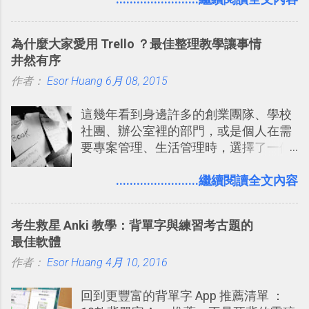
片貼在紙本手帳上 這時候，有什麼方法
充許多旅遊圖文資料，讓這張地圖就是
可以快速把數位照片「洗」成實體照
旅遊手冊。 好看的自訂地圖一方面旅行
為什麼大家愛用 Trello ？最佳整理教學讓事情
片？而且最好能不花時間、立即拿到、
時帶來好心情，二方面事後就是最好的
井然有序
價格也不貴呢？ 如果家裡沒有印表機
旅遊回憶之一。 自訂地圖還能跟朋友共
作者：
Esor Huang
（或是沒有好的印表機），又不想跑照
6月 08, 2015
享合作，讓彼此都能在手機上查看這次
相館，那麼這時候 「便利商店」同樣也
旅行地圖。
這幾年看到身邊許多的創業團隊、學校
提供了印照片的服務 ，而且價格不貴，
社團、辦公室裡的部門，或是個人在需
可以立即拿到，操作流程也十分簡單。
要專案管理、生活管理時，選擇了一個
之前我在電腦玩物分享過：「 不需買印
叫做「 Trello 」的雲端服務，這到底是
表機也免隨身碟， 7-11 全家雲端列印超
一個什麼樣的管理工具，讓這麼多人都
........................繼續閱讀全文內容
方便教學 」。這篇文章則從印照片出
愛用 Trello ？在電腦玩物上，我也從旁
發： 同樣的不需買印表機、不需隨身
敲側擊的角度，寫過幾篇「 Trello 概
碟，就能快速印出高品質的照片成品。
考生救星 Anki 教學：背單字與練習考古題的
念」的管理教學文章： 把 Evernote 當
最佳軟體
作 Trello！ Kanbanote 筆記看板管理法
作者：
Esor Huang
Google Drive 變身 Trello ！幫雲端硬碟
4月 10, 2016
建立專案看板 但是，我自己也一直使用
回到更豐富的背單字 App 推薦清單 ：
著 Trello ，卻還沒有在電腦玩物上寫過