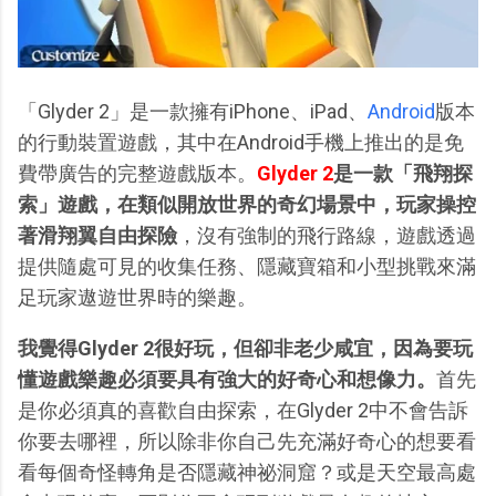
「Glyder 2」是一款擁有iPhone、iPad、
Android
版本
的行動裝置遊戲，其中在Android手機上推出的是免
費帶廣告的完整遊戲版本。
Glyder 2
是一款「飛翔探
索」遊戲，在類似開放世界的奇幻場景中，玩家操控
著滑翔翼自由探險
，沒有強制的飛行路線，遊戲透過
提供隨處可見的收集任務、隱藏寶箱和小型挑戰來滿
足玩家遨遊世界時的樂趣。
我覺得Glyder 2很好玩，但卻非老少咸宜，因為要玩
懂遊戲樂趣必須要具有強大的好奇心和想像力。
首先
是你必須真的喜歡自由探索，在Glyder 2中不會告訴
你要去哪裡，所以除非你自己先充滿好奇心的想要看
看每個奇怪轉角是否隱藏神祕洞窟？或是天空最高處