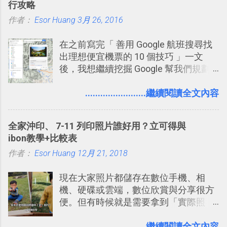
行攻略
一段時間，我覺得它吸引人之處有三
作者：
Esor Huang
點： 1. 「 很有趣 」： Slack 裡擁有跟
3月 26, 2016
LINE 或 Facebook 一樣易於讓公司同事
在之前寫完「 善用 Google 航班搜尋找
聊天打屁、傳送有趣影音圖文的功能。
出理想便宜機票的 10 個技巧 」一文
2. 「 有效率 」：但是 Slack 的頻道、群
後，我想繼續挖掘 Google 幫我們規劃
組機制讓茶水間的聊天，不會干擾工作
自助旅行的潛力。 今天這篇文章，就深
的討論，並且星號與釘選功能讓每個同
入的來聊聊 Google 的「我的地圖」服
........................繼續閱讀全文內容
事可以從聊天中記錄重點。 3. 「 有彈性
務，這是一個可以讓我們「自訂地圖」
」： Slack 的架構可以讓每一個團隊設
的工具 ，在地圖上任意繪製地標、路
計出符合自己需求的通訊平台， Slack
全家沖印、 7-11 列印照片誰好用？立可得與
線，對商務需求來說可以打造出一張一
的軟體則讓同事可以在任何地方和公司
ibon教學+比較表
張資料地圖（例如我之前在製作一本新
保持聯繫。 如果你需要中文版的同類平
作者：
Esor Huang
書時建立的「 台灣推薦空拍地點地圖
12月 21, 2018
台，可以參考： JANDI 高效率團隊通訊
」），對生活需求來說，則可以讓我們
平台完整教學，比 Slack 更適合中文用
現在大家照片都儲存在數位手機、相
規劃自助旅行路線！ Google 「我的地
戶 。 2017/3 新增 ： Sortd for Slack：
機、硬碟或雲端，數位欣賞與分享很方
圖」在規劃自助旅行路線時可以解決許
改造 Slack 討論串介面變成專案任務排
便。但有時候就是需要拿到「實際照
多問題： 國外地點名稱地址常常難懂，
程看板
片」，例如： 小朋友學校的勞作作業 想
用自訂地圖就能自己取一個好辨識的名
要製作家庭相框 用照片來當小禮物 把照
........................繼續閱讀全文內容
稱。 在規劃路線之外，自訂地圖還能補