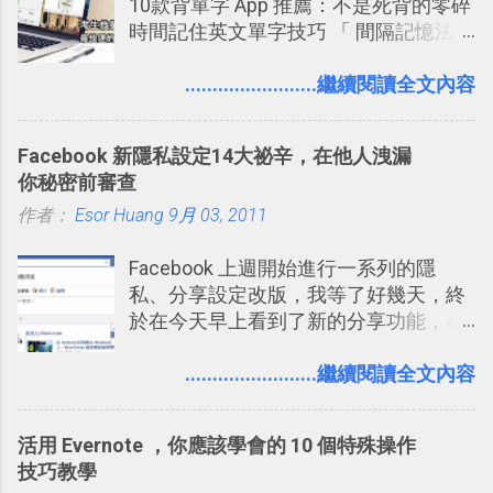
10款背單字 App 推薦：不是死背的零碎
一篇完整的介紹！雖然錯過了幾年前第
時間記住英文單字技巧 「 間隔記憶法
一時間推薦 Trello 的時機，但在這段時
」，是指透過特定時間的反覆記憶，把
間的使用經驗下，剛好可以讓我整理沉
短期記憶變成長期記憶。 舉例來說我今
........................繼續閱讀全文內容
澱自己的使用方法，歸納出「 為什麼值
天記住一個單字，相關一兩天之後我可
得試試看 Trello 的關鍵特色 」，然後轉
能快要忘記，這時再次複習，記憶就增
化成這篇文章深入淺出的 Trello 上手教
Facebook 新隱私設定14大祕辛，在他人洩漏
強；然後下次快要忘記可能變成相隔一
學。 2015/6/13 新增： 免費專案管理軟
你秘密前審查
個禮拜，這時再次複習，就能把記憶強
體推薦！困難計畫簡單管理 13 種工具
作者：
Esor Huang
化，讓記憶延長到可能半個月；那時候
9月 03, 2011
2016 年新增 ： 如何將 Trello 切換到繁
再做一次複習，或許我們就擁有了接下
體中文版？網頁 App 全中文化
Facebook 上週開始進行一系列的隱
來一個月的記憶長度！就這樣反覆慢慢
2016/7/7 新增 ： 如何活用 Trello 記
私、分享設定改版，我等了好幾天，終
拉長時間練習，就能讓一個東西成為腦
帳？我的理財計畫心得與看板範本
於在今天早上看到了新的分享功能，相
海中更深刻的記憶。 問題是，當我們一
2016/7/13 新增： 如何將網頁資料快速
信台灣用戶大多數應該也都已經可以使
次要記住 1000 個英文單字，或是一次
剪貼到 Trello？收集專案資料技巧
用新版的分享功能與隱私設定。 嚴格來
........................繼續閱讀全文內容
要準備數百個考試問題時，自己手動進
2016/8 新增： Trello 開放「強化功能」
說，這次新版設定大多數都是以前就有
行間隔記憶法的練習不是很累嗎？所以
讓免費用戶串聯 Evernote 等雲端服務
的功能，只是現在換到比較好操作的位
就有了自動化的工具，幫助我們管理要
2016/8 新增 ： Trello 卡片自訂欄位密
活用 Evernote ，你應該學會的 10 個特殊操作
置。不過有一項很實用的設定是新增
練習的記憶卡片，自動規劃要延期複習
技！最想要的強大 Trello 客製化範例教
技巧教學
的， 那就是可以 事先審查 朋友「標籤
的卡片，每天自動產生記憶練習題，這
學 2016/11 新增： [時間技客-7] 重要緊