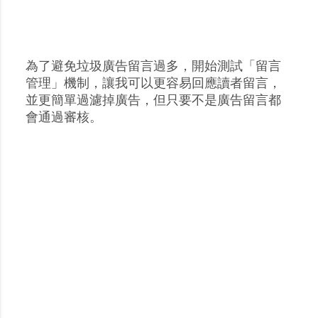
為了避免垃圾廣告留言過多，開始測試「留言
張
管理」機制，讓我可以更容易回應讀者留言，
貼
並更簡單過濾掉廣告，但只要不是廣告留言都
留
會通過審核。
言