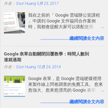
作者：
Esor Huang
5月 23, 2017
我在之前的「 Google 雲端辦公室課程
」中講到 Google 文件協同合作案例
時，我都會提醒大家可以搭配使用
Google 文件上的「建議操作」功能，讓
多人編輯同一份報告、文章時更加條理
........................繼續閱讀全文內容
分明，修改更有效率。而這並非 Google
文件獨創功能，事實上這是來自於
Google 表單自動關閉回覆教學：時間人數到
Word 上優秀的文書編輯老傳統：「
達就過期
Word 追蹤修訂終於出現在 Google
作者：
Esor Huang
Docs！論文改稿必備 」。 但是我也發
10月 24, 2014
現，有很多原本使用 Word 進行文書處
Google 表單，是 Google 雲端硬碟裡用
理的朋友，不一定有發現裡面藏了一個
來製作線上問卷調查的免費工具。 愈來
叫做「追蹤修訂」的好功能，因此決定
愈強大、愈來愈漂亮的 Google 表單，
寫一篇文章來介紹一下。 Word 的「追
可是設計出各式各樣擁有專業問題、滿
蹤修訂」主要用在這樣的情境：老師要
足特殊調查需求的精美問卷，如果你還
........................繼續閱讀全文內容
幫學生批改報告、論文時；要在同事或
不知道怎麼活用他的基本功能，那麼一
客戶的文件上提供修改建議時；自己要