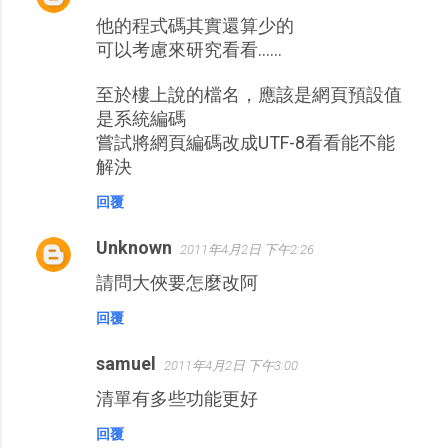
他的程式碼其實還算少的
可以考慮來研究看看......
至於樓上說的檔名，應該是網頁預設值
是系統編碼
嘗試將網頁編碼改成UTF-8看看能不能
解決
回覆
Unknown
2011年4月2日 下午2:26
請問大俠要怎麼改阿
回覆
samuel
2011年4月2日 下午3:00
清單有多些功能更好
回覆