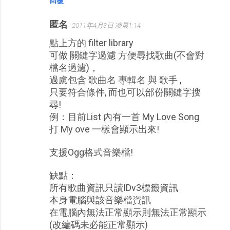
回覆
匿名
2011年4月3日 凌晨1:14
點上方的 filter library
可做 關鍵字過濾 方便尋找歌曲(不會對
檔名過濾)，
過慮包含 歌曲名 專輯名 與 歌手 ,
只要符合條件, 而也可以部份關鍵字搜
尋!
例：目前List 內有一首 My Love Song
打 My ove 一樣會顯示出來!
支援Ogg格式音樂檔!
缺點：
所有歌曲資訊只讀IDv3標籤資訊
本身電腦與該音樂檔資訊
在電腦內無法正常顯示則無法正常顯示
(改編碼未必能正常顯示)