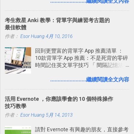
用新版的分享功能與隱私設定。 嚴格來
........................繼續閱讀全文內容
澱自己的使用方法，歸納出「 為什麼值
說，這次新版設定大多數都是以前就有
得試試看 Trello 的關鍵特色 」，然後轉
的功能，只是現在換到比較好操作的位
化成這篇文章深入淺出的 Trello 上手教
考生救星 Anki 教學：背單字與練習考古題的
置。不過有一項很實用的設定是新增
學。 2015/6/13 新增： 免費專案管理軟
最佳軟體
的， 那就是可以 事先審查 朋友「標籤
體推薦！困難計畫簡單管理 13 種工具
作者：
Esor Huang
你」的內容，決定要不要讓其他朋友看
4月 10, 2016
2016 年新增 ： 如何將 Trello 切換到繁
到這些標籤。 具體來說，朋友如果把你
體中文版？網頁 App 全中文化
回到更豐富的背單字 App 推薦清單 ：
標籤在他的訊息中，或是想把你標籤在
2016/7/7 新增 ： 如何活用 Trello 記
10款背單字 App 推薦：不是死背的零碎
相片圖片裡，現在你都多了一個「事先
帳？我的理財計畫心得與看板範本
時間記住英文單字技巧 「 間隔記憶法
審查」的機制，可以決定這些你被標籤
2016/7/13 新增： 如何將網頁資料快速
」，是指透過特定時間的反覆記憶，把
的內容可不可以出現在你的個人檔案塗
剪貼到 Trello？收集專案資料技巧
短期記憶變成長期記憶。 舉例來說我今
........................繼續閱讀全文內容
鴉牆上，從而禁止可能的祕密被你其他
2016/8 新增： Trello 開放「強化功能」
天記住一個單字，相關一兩天之後我可
朋友看到。 當然，這也可以最大程度的
讓免費用戶串聯 Evernote 等雲端服務
能快要忘記，這時再次複習，記憶就增
杜絕遊戲、廣告討厭的標籤行為。
2016/8 新增 ： Trello 卡片自訂欄位密
活用 Evernote ，你應該學會的 10 個特殊操作
強；然後下次快要忘記可能變成相隔一
技！最想要的強大 Trello 客製化範例教
技巧教學
個禮拜，這時再次複習，就能把記憶強
學 2016/11 新增： [時間技客-7] 重要緊
作者：
Esor Huang
化，讓記憶延長到可能半個月；那時候
5月 14, 2013
急時間管理四象限在 Trello 活用與範本
再做一次複習，或許我們就擁有了接下
下載 2017/2 新增 ： Trello 團隊如何使
請對 Evernote 有興趣的朋友，直接參考
來一個月的記憶長度！就這樣反覆慢慢
用 Trello？ 8個專案排程協作重點技巧