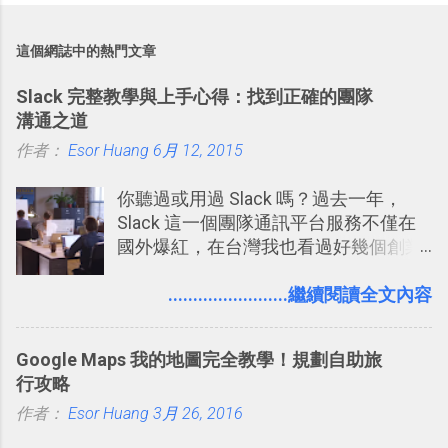
這個網誌中的熱門文章
Slack 完整教學與上手心得：找到正確的團隊
溝通之道
作者：
Esor Huang
6月 12, 2015
你聽過或用過 Slack 嗎？過去一年，
Slack 這一個團隊通訊平台服務不僅在
國外爆紅，在台灣我也看過好幾個創業
團隊使用 Slack 來做公司內部的訊息管
理，到底 Slack 有什麼魅力？它是不是
........................繼續閱讀全文內容
比起 LINE 或 Facebook 或 Email 更能有
效率的管理團隊溝通呢？我自己今年也
Google Maps 我的地圖完全教學！規劃自助旅
有機會在一個專案合作中使用了 Slack
行攻略
一段時間，我覺得它吸引人之處有三
作者：
Esor Huang
點： 1. 「 很有趣 」： Slack 裡擁有跟
3月 26, 2016
LINE 或 Facebook 一樣易於讓公司同事