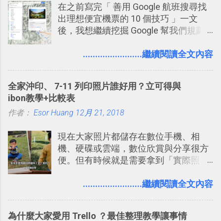
在之前寫完「 善用 Google 航班搜尋找
聊天打屁、傳送有趣影音圖文的功能。
出理想便宜機票的 10 個技巧 」一文
2. 「 有效率 」：但是 Slack 的頻道、群
後，我想繼續挖掘 Google 幫我們規劃
組機制讓茶水間的聊天，不會干擾工作
自助旅行的潛力。 今天這篇文章，就深
的討論，並且星號與釘選功能讓每個同
入的來聊聊 Google 的「我的地圖」服
........................繼續閱讀全文內容
事可以從聊天中記錄重點。 3. 「 有彈性
務，這是一個可以讓我們「自訂地圖」
」： Slack 的架構可以讓每一個團隊設
的工具 ，在地圖上任意繪製地標、路
計出符合自己需求的通訊平台， Slack
全家沖印、 7-11 列印照片誰好用？立可得與
線，對商務需求來說可以打造出一張一
的軟體則讓同事可以在任何地方和公司
ibon教學+比較表
張資料地圖（例如我之前在製作一本新
保持聯繫。 如果你需要中文版的同類平
作者：
Esor Huang
書時建立的「 台灣推薦空拍地點地圖
12月 21, 2018
台，可以參考： JANDI 高效率團隊通訊
」），對生活需求來說，則可以讓我們
平台完整教學，比 Slack 更適合中文用
現在大家照片都儲存在數位手機、相
規劃自助旅行路線！ Google 「我的地
戶 。 2017/3 新增 ： Sortd for Slack：
機、硬碟或雲端，數位欣賞與分享很方
圖」在規劃自助旅行路線時可以解決許
改造 Slack 討論串介面變成專案任務排
便。但有時候就是需要拿到「實際照
多問題： 國外地點名稱地址常常難懂，
程看板
片」，例如： 小朋友學校的勞作作業 想
用自訂地圖就能自己取一個好辨識的名
要製作家庭相框 用照片來當小禮物 把照
........................繼續閱讀全文內容
稱。 在規劃路線之外，自訂地圖還能補
片貼在紙本手帳上 這時候，有什麼方法
充許多旅遊圖文資料，讓這張地圖就是
可以快速把數位照片「洗」成實體照
旅遊手冊。 好看的自訂地圖一方面旅行
為什麼大家愛用 Trello ？最佳整理教學讓事情
片？而且最好能不花時間、立即拿到、
時帶來好心情，二方面事後就是最好的