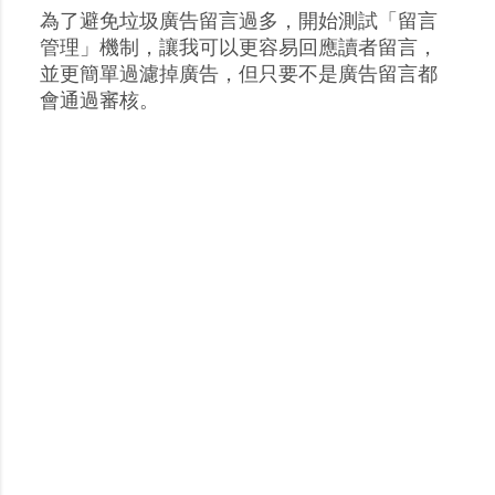
為了避免垃圾廣告留言過多，開始測試「留言
張
管理」機制，讓我可以更容易回應讀者留言，
貼
並更簡單過濾掉廣告，但只要不是廣告留言都
留
會通過審核。
言