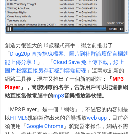
創造力很強大的16歲程式高手，繼之前推出了
「
Drag2Up 直接拖曳檔案、圖片到社群論壇留言欄就
能上傳分享！
」、「
Cloud Save 免上傳下載，線上
圖片,檔案直接另存新檔到雲端硬碟
」這兩款創新的
網路工具後，現在又推出了一個新的網站：
「
MP3
Player
」，簡潔明瞭的名字，告訴用戶可以把這個網
站直接當做電腦中的
mp3
音樂播放器軟體。
「MP3 Player」是一個「網站」，不過它的內容則是
以
HTML5
規範製作出來的音樂播放
web app
，目前必
須使用「
Google Chrome
」瀏覽器來操作，網站不需