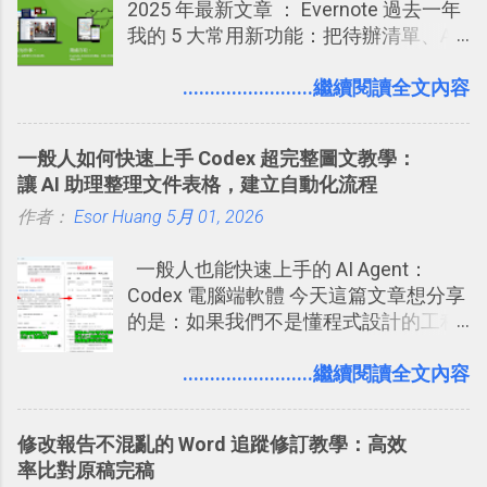
2025 年最新文章 ： Evernote 過去一年
拉長時間練習，就能讓一個東西成為腦
2017/6 新增： 如何用 Trello 規劃自助
我的 5 大常用新功能：把待辦清單、AI
海中更深刻的記憶。 問題是，當我們一
旅行？我的 Trello 行程計畫使用技巧教
辨識、長專案筆記裝進第二大腦 新功能
次要記住 1000 個英文單字，或是一次
學 2017/7 新增： 如何讓 Trello 列表與
介紹文章： 把不同筆記中的待辦清單統
........................繼續閱讀全文內容
要準備數百個考試問題時，自己手動進
卡片不再落落長？專案管理的5個關鍵
一管理！ Evernote 強化原本已經很好用
行間隔記憶法的練習不是很累嗎？所以
技巧 2017/8/23 新增 ： 如何用 Trello 做
的工作事項功能 新功能教學： Evernote
就有了自動化的工具，幫助我們管理要
子彈筆記？我的 Trello GTD 方法範例看
一般人如何快速上手 Codex 超完整圖文教學：
大綱收合、目錄連結、錨點連結，整理
練習的記憶卡片，自動規劃要延期複習
板分享
讓 AI 助理整理文件表格，建立自動化流程
超長筆記應用案例分享 新功能教學： 會
的卡片，每天自動產生記憶練習題，這
作者：
Esor Huang
議記錄不麻煩！我常用兩個 Evernote AI
5月 01, 2026
樣的軟體中最受好評的，或許就是今天
功能整理錄音、手寫筆記 更新功能教
要推薦的 「 Anki 」 。
一般人也能快速上手的 AI Agent：
學： Evernote 新增類似 Google 文件的
Codex 電腦端軟體 今天這篇文章想分享
「免帳號登入」多人同步編輯功能
的是：如果我們不是懂程式設計的工程
師， 一般人要怎麼快速上手 OpenAI
（ChatGPT） 的 Codex 工具？ 如何用
........................繼續閱讀全文內容
這個 AI 助理，協助我們處理電腦硬碟資
料夾中的工作文件、任務成果，進一步
修改報告不混亂的 Word 追蹤修訂教學：高效
打造一個更自動化的電腦工作流程。
率比對原稿完稿