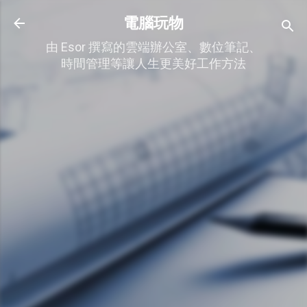
跳到主要內容
電腦玩物
由 Esor 撰寫的雲端辦公室、數位筆記、
時間管理等讓人生更美好工作方法