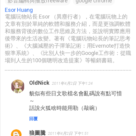
影音編輯與播放freeware
google chrome
Esor Huang
電腦玩物站長 Esor （異塵行者），在電腦玩物上的
文章有別於單純的軟體和服務介紹，而是更強調軟體
和服務背後的數位工作思維及方法，並說明實際應用
後帶來的生活改變。著有《電腦玩物站長的筆記思考
術》、《大腦減壓的子彈筆記術：用Evernote打造快
狠準系統》、《比別人快一步的Google工作術：從職
場到人生的100個聰明改造提案》等暢銷書籍。
OldNick
2011年4月2日 下午1:24
留
貌似有些日文歌檔名會亂碼說有點可惜
言
～
話說火狐啥時能用勒（敲碗）
回覆
狼圖騰
2011年4月2日 下午1:51