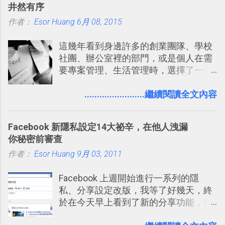
井然有序
價格也不貴呢？ 如果家裡沒有印表機
旅遊回憶之一。 自訂地圖還能跟朋友共
作者：
Esor Huang
（或是沒有好的印表機），又不想跑照
6月 08, 2015
享合作，讓彼此都能在手機上查看這次
相館，那麼這時候 「便利商店」同樣也
旅行地圖。
這幾年看到身邊許多的創業團隊、學校
提供了印照片的服務 ，而且價格不貴，
社團、辦公室裡的部門，或是個人在需
可以立即拿到，操作流程也十分簡單。
要專案管理、生活管理時，選擇了一個
之前我在電腦玩物分享過：「 不需買印
叫做「 Trello 」的雲端服務，這到底是
表機也免隨身碟， 7-11 全家雲端列印超
一個什麼樣的管理工具，讓這麼多人都
........................繼續閱讀全文內容
方便教學 」。這篇文章則從印照片出
愛用 Trello ？在電腦玩物上，我也從旁
發： 同樣的不需買印表機、不需隨身
敲側擊的角度，寫過幾篇「 Trello 概
碟，就能快速印出高品質的照片成品。
Facebook 新隱私設定14大祕辛，在他人洩漏
念」的管理教學文章： 把 Evernote 當
你秘密前審查
作 Trello！ Kanbanote 筆記看板管理法
作者：
Esor Huang
Google Drive 變身 Trello ！幫雲端硬碟
9月 03, 2011
建立專案看板 但是，我自己也一直使用
Facebook 上週開始進行一系列的隱
著 Trello ，卻還沒有在電腦玩物上寫過
私、分享設定改版，我等了好幾天，終
一篇完整的介紹！雖然錯過了幾年前第
於在今天早上看到了新的分享功能，相
一時間推薦 Trello 的時機，但在這段時
信台灣用戶大多數應該也都已經可以使
間的使用經驗下，剛好可以讓我整理沉