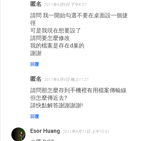
匿名
2011年4月9日 下午6:37
請問 我一開始勾選不要在桌面設一個捷
徑
可是我現在想要設了
請問要怎麼修改
我的檔案是存在d巢的
謝謝
回覆
匿名
2011年4月9日 晚上11:27
請問那怎麼存到手機裡有用檔案傳輸線
但怎麼傳近去?
請快點解答謝謝謝謝!
回覆
Esor Huang
2011年4月11日 上午10:31