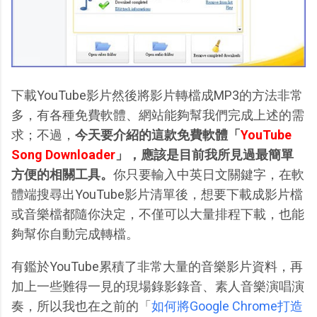
下載YouTube影片然後將影片轉檔成MP3的方法非常
多，有各種免費軟體、網站能夠幫我們完成上述的需
求；不過，
今天要介紹的這款免費軟體「
YouTube
Song Downloader
」，應該是目前我所見過最簡單
方便的相關工具。
你只要輸入中英日文關鍵字，在軟
體端搜尋出YouTube影片清單後，想要下載成影片檔
或音樂檔都隨你決定，不僅可以大量排程下載，也能
夠幫你自動完成轉檔。
有鑑於YouTube累積了非常大量的音樂影片資料，再
加上一些難得一見的現場錄影錄音、素人音樂演唱演
奏，所以我也在之前的「
如何將Google Chrome打造