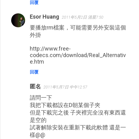
回覆
Esor Huang
2011年5月2日 清晨7:50
要播放rm檔案，可能需要另外安裝這個
外掛
http://www.free-
codecs.com/download/Real_Alternativ
e.htm
回覆
匿名
2011年5月7日 中午12:57
請問一下
我把下載都設在D朝某個子夾
但是下載完之後 子夾裡完全沒有東西還
是空的
試著解除安裝在重新下載此軟體 還是一
樣@@