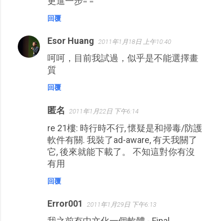
更進一步= =
回覆
Esor Huang
2011年1月18日 上午10:40
呵呵，目前我試過，似乎是不能選擇畫
質
回覆
匿名
2011年1月22日 下午6:14
re 21樓: 時行時不行, 懷疑是和掃毒/防護
軟件有關. 我裝了ad-aware, 有天我關了
它, 後來就能下載了。 不知這對你有沒
有用
回覆
Error001
2011年1月29日 下午6:13
我之前有中文化一個軟體 - Final