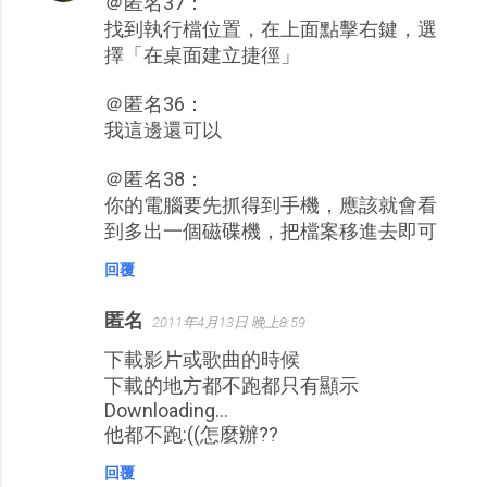
＠匿名37：
找到執行檔位置，在上面點擊右鍵，選
擇「在桌面建立捷徑」
＠匿名36：
我這邊還可以
＠匿名38：
你的電腦要先抓得到手機，應該就會看
到多出一個磁碟機，把檔案移進去即可
回覆
匿名
2011年4月13日 晚上8:59
下載影片或歌曲的時候
下載的地方都不跑都只有顯示
Downloading...
他都不跑:((怎麼辦??
回覆