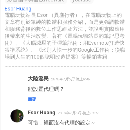
Esor Huang
電腦玩物站長 Esor （異塵行者），在電腦玩物上的
文章有別於單純的軟體和服務介紹，而是更強調軟體
和服務背後的數位工作思維及方法，並說明實際應用
後帶來的生活改變。著有《電腦玩物站長的筆記思考
術》、《大腦減壓的子彈筆記術：用Evernote打造快
狠準系統》、《比別人快一步的Google工作術：從職
場到人生的100個聰明改造提案》等暢銷書籍。
大陸淫民
2010年7月6日 晚上8:46
留
能設置代理嗎？
言
回覆
Esor Huang
2010年7月6日 晚上10:07
可惜，裡面沒有代理的設定～