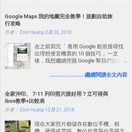
比起 LINE 或 Facebook 或 Email 更能有
效率的管理團隊溝通呢？我自己今年也
Google Maps 我的地圖完全教學！規劃自助旅
有機會在一個專案合作中使用了 Slack
行攻略
一段時間，我覺得它吸引人之處有三
作者：
Esor Huang
點： 1. 「 很有趣 」： Slack 裡擁有跟
3月 26, 2016
LINE 或 Facebook 一樣易於讓公司同事
在之前寫完「 善用 Google 航班搜尋找
聊天打屁、傳送有趣影音圖文的功能。
出理想便宜機票的 10 個技巧 」一文
2. 「 有效率 」：但是 Slack 的頻道、群
後，我想繼續挖掘 Google 幫我們規劃
組機制讓茶水間的聊天，不會干擾工作
自助旅行的潛力。 今天這篇文章，就深
的討論，並且星號與釘選功能讓每個同
入的來聊聊 Google 的「我的地圖」服
........................繼續閱讀全文內容
事可以從聊天中記錄重點。 3. 「 有彈性
務，這是一個可以讓我們「自訂地圖」
」： Slack 的架構可以讓每一個團隊設
的工具 ，在地圖上任意繪製地標、路
計出符合自己需求的通訊平台， Slack
全家沖印、 7-11 列印照片誰好用？立可得與
線，對商務需求來說可以打造出一張一
的軟體則讓同事可以在任何地方和公司
ibon教學+比較表
張資料地圖（例如我之前在製作一本新
保持聯繫。 如果你需要中文版的同類平
作者：
Esor Huang
書時建立的「 台灣推薦空拍地點地圖
12月 21, 2018
台，可以參考： JANDI 高效率團隊通訊
」），對生活需求來說，則可以讓我們
平台完整教學，比 Slack 更適合中文用
現在大家照片都儲存在數位手機、相
規劃自助旅行路線！ Google 「我的地
戶 。 2017/3 新增 ： Sortd for Slack：
機、硬碟或雲端，數位欣賞與分享很方
圖」在規劃自助旅行路線時可以解決許
改造 Slack 討論串介面變成專案任務排