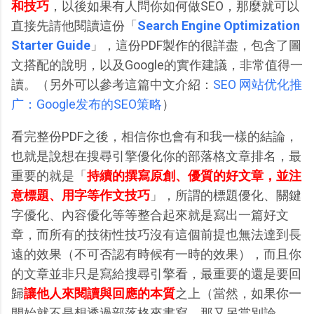
和技巧
，以後如果有人問你如何做SEO，那麼就可以
直接先請他閱讀這份「
Search Engine Optimization
Starter Guide
」，這份PDF製作的很詳盡，包含了圖
文搭配的說明，以及Google的實作建議，非常值得一
讀。（另外可以參考這篇中文介紹：
SEO 网站优化推
广：Google发布的SEO策略
）
看完整份PDF之後，相信你也會有和我一樣的結論，
也就是說想在搜尋引擎優化你的部落格文章排名，最
重要的就是「
持續的撰寫原創、優質的好文章，並注
意標題、用字等作文技巧
」，所謂的標題優化、關鍵
字優化、內容優化等等整合起來就是寫出一篇好文
章，而所有的技術性技巧沒有這個前提也無法達到長
遠的效果（不可否認有時候有一時的效果），而且你
的文章並非只是寫給搜尋引擎看，最重要的還是要回
歸
讓他人來閱讀與回應的本質
之上（當然，如果你一
開始就不是想透過部落格來書寫，那又另當別論