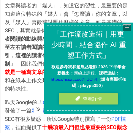
文章與讀者的「媒人」，知道它的習性，最重要的是
知道這位特殊的「媒人」會「怎麼讀」你的文章，以
及「媒人」喜歡或討厭什麼樣的文章。而最基礎的
SEO，其實就是你
發表部落格文章時，應該去考慮讀
者閱讀的動線與感受，讓讀者看到你文章的重點，甚
至左右讀者閱讀的迭宕起伏，讓讀者被你的文章所吸
引，這裡的讀者包含了「真正的人」與「搜尋引擎機
制」
。因此我們也可以說，
最基礎最正派的SEO其實
就是一種寫文章的技巧
，這樣的技巧有許多地方其實
和在紙本上作文類似，但也有很多地方具有網路環境
的特殊性。
昨天Google的「
Google Webmaster Central Blog
」
發佈了一篇
新文章
，裡面提到因為新手站長通常對於
SEO有很多疑惑，所以Google特別撰寫了一份
PDF檔
案
，裡面提供了
十幾項最入門但也最重要的SEO觀念