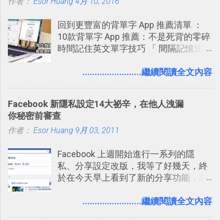
作者：
Esor Huang
Google Drive 變身 Trello ！幫雲端硬碟
4月 10, 2016
建立專案看板 但是，我自己也一直使用
回到更豐富的背單字 App 推薦清單 ：
著 Trello ，卻還沒有在電腦玩物上寫過
10款背單字 App 推薦：不是死背的零碎
一篇完整的介紹！雖然錯過了幾年前第
時間記住英文單字技巧 「 間隔記憶法
一時間推薦 Trello 的時機，但在這段時
」，是指透過特定時間的反覆記憶，把
間的使用經驗下，剛好可以讓我整理沉
短期記憶變成長期記憶。 舉例來說我今
........................繼續閱讀全文內容
澱自己的使用方法，歸納出「 為什麼值
天記住一個單字，相關一兩天之後我可
得試試看 Trello 的關鍵特色 」，然後轉
能快要忘記，這時再次複習，記憶就增
化成這篇文章深入淺出的 Trello 上手教
Facebook 新隱私設定14大祕辛，在他人洩漏
強；然後下次快要忘記可能變成相隔一
學。 2015/6/13 新增： 免費專案管理軟
你秘密前審查
個禮拜，這時再次複習，就能把記憶強
體推薦！困難計畫簡單管理 13 種工具
作者：
Esor Huang
化，讓記憶延長到可能半個月；那時候
9月 03, 2011
2016 年新增 ： 如何將 Trello 切換到繁
再做一次複習，或許我們就擁有了接下
體中文版？網頁 App 全中文化
Facebook 上週開始進行一系列的隱
來一個月的記憶長度！就這樣反覆慢慢
2016/7/7 新增 ： 如何活用 Trello 記
私、分享設定改版，我等了好幾天，終
拉長時間練習，就能讓一個東西成為腦
帳？我的理財計畫心得與看板範本
於在今天早上看到了新的分享功能，相
海中更深刻的記憶。 問題是，當我們一
2016/7/13 新增： 如何將網頁資料快速
信台灣用戶大多數應該也都已經可以使
次要記住 1000 個英文單字，或是一次
剪貼到 Trello？收集專案資料技巧
用新版的分享功能與隱私設定。 嚴格來
........................繼續閱讀全文內容
要準備數百個考試問題時，自己手動進
2016/8 新增： Trello 開放「強化功能」
說，這次新版設定大多數都是以前就有
行間隔記憶法的練習不是很累嗎？所以
讓免費用戶串聯 Evernote 等雲端服務