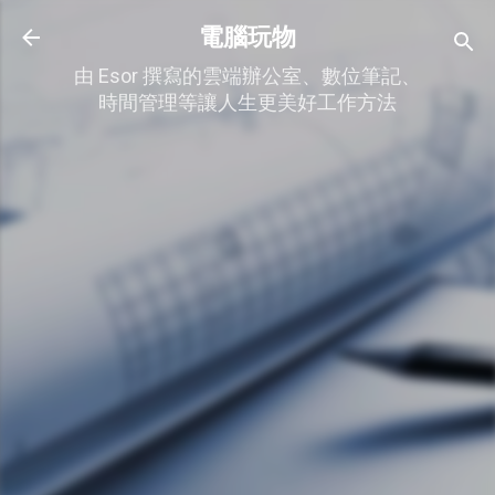
跳到主要內容
電腦玩物
由 Esor 撰寫的雲端辦公室、數位筆記、
時間管理等讓人生更美好工作方法