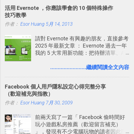
的功能，只是現在換到比較好操作的位
就有了自動化的工具，幫助我們管理要
2016/8 新增 ： Trello 卡片自訂欄位密
活用 Evernote ，你應該學會的 10 個特殊操作
置。不過有一項很實用的設定是新增
練習的記憶卡片，自動規劃要延期複習
技！最想要的強大 Trello 客製化範例教
技巧教學
的， 那就是可以 事先審查 朋友「標籤
的卡片，每天自動產生記憶練習題，這
學 2016/11 新增： [時間技客-7] 重要緊
作者：
Esor Huang
你」的內容，決定要不要讓其他朋友看
5月 14, 2013
樣的軟體中最受好評的，或許就是今天
急時間管理四象限在 Trello 活用與範本
到這些標籤。 具體來說，朋友如果把你
要推薦的 「 Anki 」 。
下載 2017/2 新增 ： Trello 團隊如何使
請對 Evernote 有興趣的朋友，直接參考
標籤在他的訊息中，或是想把你標籤在
用 Trello？ 8個專案排程協作重點技巧
2025 年最新文章 ： Evernote 過去一年
相片圖片裡，現在你都多了一個「事先
2017/6 新增： 如何用 Trello 規劃自助
我的 5 大常用新功能：把待辦清單、AI
審查」的機制，可以決定這些你被標籤
旅行？我的 Trello 行程計畫使用技巧教
辨識、長專案筆記裝進第二大腦 新功能
的內容可不可以出現在你的個人檔案塗
學 2017/7 新增： 如何讓 Trello 列表與
介紹文章： 把不同筆記中的待辦清單統
........................繼續閱讀全文內容
鴉牆上，從而禁止可能的祕密被你其他
卡片不再落落長？專案管理的5個關鍵
一管理！ Evernote 強化原本已經很好用
朋友看到。 當然，這也可以最大程度的
技巧 2017/8/23 新增 ： 如何用 Trello 做
的工作事項功能 新功能教學： Evernote
杜絕遊戲、廣告討厭的標籤行為。
子彈筆記？我的 Trello GTD 方法範例看
Facebook 個人用戶隱私設定心得完整分享
大綱收合、目錄連結、錨點連結，整理
板分享
（歡迎補充與指教）
超長筆記應用案例分享 新功能教學： 會
作者：
Esor Huang
議記錄不麻煩！我常用兩個 Evernote AI
7月 30, 2009
功能整理錄音、手寫筆記 更新功能教
前兩天寫了一篇「 Facebook 偷時間好
學： Evernote 新增類似 Google 文件的
玩小遊戲私房推薦（歡迎留言補充）
「免帳號登入」多人同步編輯功能
」，發現有不少電腦玩物的讀者因此開