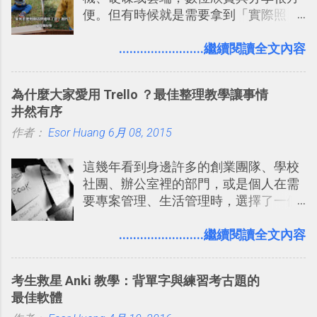
便。但有時候就是需要拿到「實際照
多問題： 國外地點名稱地址常常難懂，
程看板
片」，例如： 小朋友學校的勞作作業 想
用自訂地圖就能自己取一個好辨識的名
要製作家庭相框 用照片來當小禮物 把照
........................繼續閱讀全文內容
稱。 在規劃路線之外，自訂地圖還能補
片貼在紙本手帳上 這時候，有什麼方法
充許多旅遊圖文資料，讓這張地圖就是
可以快速把數位照片「洗」成實體照
旅遊手冊。 好看的自訂地圖一方面旅行
為什麼大家愛用 Trello ？最佳整理教學讓事情
片？而且最好能不花時間、立即拿到、
時帶來好心情，二方面事後就是最好的
井然有序
價格也不貴呢？ 如果家裡沒有印表機
旅遊回憶之一。 自訂地圖還能跟朋友共
作者：
Esor Huang
（或是沒有好的印表機），又不想跑照
6月 08, 2015
享合作，讓彼此都能在手機上查看這次
相館，那麼這時候 「便利商店」同樣也
旅行地圖。
這幾年看到身邊許多的創業團隊、學校
提供了印照片的服務 ，而且價格不貴，
社團、辦公室裡的部門，或是個人在需
可以立即拿到，操作流程也十分簡單。
要專案管理、生活管理時，選擇了一個
之前我在電腦玩物分享過：「 不需買印
叫做「 Trello 」的雲端服務，這到底是
表機也免隨身碟， 7-11 全家雲端列印超
一個什麼樣的管理工具，讓這麼多人都
........................繼續閱讀全文內容
方便教學 」。這篇文章則從印照片出
愛用 Trello ？在電腦玩物上，我也從旁
發： 同樣的不需買印表機、不需隨身
敲側擊的角度，寫過幾篇「 Trello 概
碟，就能快速印出高品質的照片成品。
考生救星 Anki 教學：背單字與練習考古題的
念」的管理教學文章： 把 Evernote 當
最佳軟體
作 Trello！ Kanbanote 筆記看板管理法