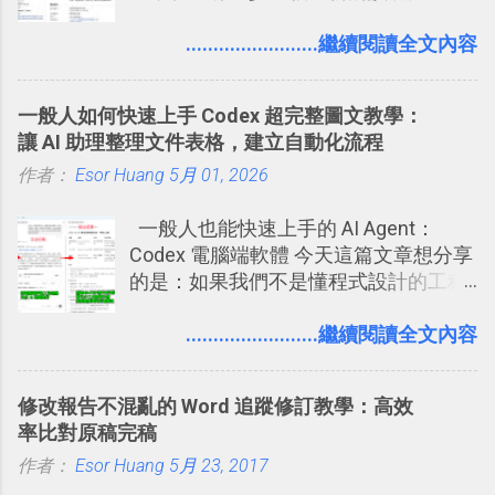
始加入Facebook。整體來說，
Facebook確 實是目前最好的社群、社
........................繼續閱讀全文內容
交服務之一，它優秀的互動配對機制，
讓你可以在Facebook中體驗到最即時而
一般人如何快速上手 Codex 超完整圖文教學：
有趣的交友聯繫： 例如你可以看到朋友
讓 AI 助理整理文件表格，建立自動化流程
又加入了哪個社團？某位好友又出現在
作者：
Esor Huang
哪張相片中？或者有哪些朋友正熱衷於
5月 01, 2026
哪個遊戲？但也正因為如此，Facebook
一般人也能快速上手的 AI Agent：
如何分析使用你的個人資料而達到這種
Codex 電腦端軟體 今天這篇文章想分享
社群效果？則是很多人感到疑慮的部
的是：如果我們不是懂程式設計的工程
份，也是惡意程式有可能利用的部份 。
師， 一般人要怎麼快速上手 OpenAI
最新版Facebook隱私設定補充說明：
（ChatGPT） 的 Codex 工具？ 如何用
........................繼續閱讀全文內容
從Facebook隱私設定全新簡化介面設計
這個 AI 助理，協助我們處理電腦硬碟資
中看權限控管重點 我個人是推薦大家來
料夾中的工作文件、任務成果，進一步
使用Facebook的，我自己也在
修改報告不混亂的 Word 追蹤修訂教學：高效
打造一個更自動化的電腦工作流程。
Facebook中接收到朋友互動產生的樂趣
率比對原稿完稿
與益處。例如經由Facebook專屬頁面建
作者：
Esor Huang
5月 23, 2017
立的「 電腦玩物 」粉絲專頁，我把自己
寫文章的過程，以及開始寫一篇文章前