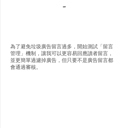
為了避免垃圾廣告留言過多，開始測試「留言
張
管理」機制，讓我可以更容易回應讀者留言，
貼
並更簡單過濾掉廣告，但只要不是廣告留言都
留
會通過審核。
言