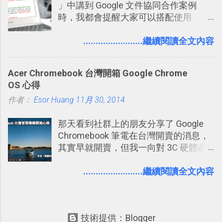
」中講到 Google 文件協同合作案例
時，我都會提醒大家可以搭配使用
Google 文件上的「建議操作」功能，讓
多人編輯同一份報告、文章時更加條理
........................繼續閱讀全文內容
分明，修改更有效率。而這並非 Google
文件獨創功能，事實上這是來自於
Acer Chromebook 台灣開箱 Google Chrome
Word 上優秀的文書編輯老傳統：「
OS 心得
Word 追蹤修訂終於出現在 Google
作者：
Esor Huang
Docs！論文改稿必備 」。 但是我也發
11月 30, 2014
現，有很多原本使用 Word 進行文書處
那天看到社群上的朋友分享了 Google
理的朋友，不一定有發現裡面藏了一個
Chromebook 筆電在台灣開賣的消息，
叫做「追蹤修訂」的好功能，因此決定
其實早就開賣，但我一向對 3C 硬體產
寫一篇文章來介紹一下。 Word 的「追
品慢半拍。 不過常看電腦玩物的朋友都
蹤修訂」主要用在這樣的情境：老師要
知道，我對於所謂的「 Google 雲端工
........................繼續閱讀全文內容
幫學生批改報告、論文時；要在同事或
作方法 」研究很深，並且有一套自己開
客戶的文件上提供修改建議時；自己要
發的流程。於是真的是一時衝動，但或
幫自己寫的文章做修改潤飾時。這些時
許也是多年來的醞釀，我真的下手買了
候，如果希望能夠有一個方法可以「不
技術提供：Blogger
一台，可以說是我人生第一次不是為了
直接改動原稿的進行修改，事後可以隨