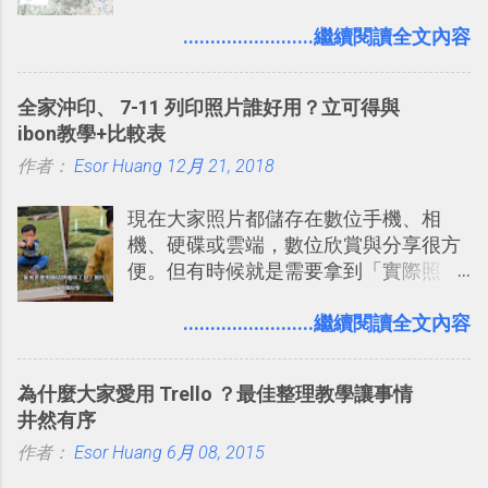
自助旅行的潛力。 今天這篇文章，就深
的討論，並且星號與釘選功能讓每個同
入的來聊聊 Google 的「我的地圖」服
........................繼續閱讀全文內容
事可以從聊天中記錄重點。 3. 「 有彈性
務，這是一個可以讓我們「自訂地圖」
」： Slack 的架構可以讓每一個團隊設
的工具 ，在地圖上任意繪製地標、路
計出符合自己需求的通訊平台， Slack
全家沖印、 7-11 列印照片誰好用？立可得與
線，對商務需求來說可以打造出一張一
的軟體則讓同事可以在任何地方和公司
ibon教學+比較表
張資料地圖（例如我之前在製作一本新
保持聯繫。 如果你需要中文版的同類平
作者：
Esor Huang
書時建立的「 台灣推薦空拍地點地圖
12月 21, 2018
台，可以參考： JANDI 高效率團隊通訊
」），對生活需求來說，則可以讓我們
平台完整教學，比 Slack 更適合中文用
現在大家照片都儲存在數位手機、相
規劃自助旅行路線！ Google 「我的地
戶 。 2017/3 新增 ： Sortd for Slack：
機、硬碟或雲端，數位欣賞與分享很方
圖」在規劃自助旅行路線時可以解決許
改造 Slack 討論串介面變成專案任務排
便。但有時候就是需要拿到「實際照
多問題： 國外地點名稱地址常常難懂，
程看板
片」，例如： 小朋友學校的勞作作業 想
用自訂地圖就能自己取一個好辨識的名
要製作家庭相框 用照片來當小禮物 把照
........................繼續閱讀全文內容
稱。 在規劃路線之外，自訂地圖還能補
片貼在紙本手帳上 這時候，有什麼方法
充許多旅遊圖文資料，讓這張地圖就是
可以快速把數位照片「洗」成實體照
旅遊手冊。 好看的自訂地圖一方面旅行
為什麼大家愛用 Trello ？最佳整理教學讓事情
片？而且最好能不花時間、立即拿到、
時帶來好心情，二方面事後就是最好的
井然有序
價格也不貴呢？ 如果家裡沒有印表機
旅遊回憶之一。 自訂地圖還能跟朋友共
作者：
Esor Huang
（或是沒有好的印表機），又不想跑照
6月 08, 2015
享合作，讓彼此都能在手機上查看這次
相館，那麼這時候 「便利商店」同樣也
旅行地圖。