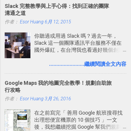
Slack 完整教學與上手心得：找到正確的團隊
溝通之道
作者：
Esor Huang
6月 12, 2015
你聽過或用過 Slack 嗎？過去一年，
Slack 這一個團隊通訊平台服務不僅在
國外爆紅，在台灣我也看過好幾個創業
團隊使用 Slack 來做公司內部的訊息管
理，到底 Slack 有什麼魅力？它是不是
........................繼續閱讀全文內容
比起 LINE 或 Facebook 或 Email 更能有
效率的管理團隊溝通呢？我自己今年也
Google Maps 我的地圖完全教學！規劃自助旅
有機會在一個專案合作中使用了 Slack
行攻略
一段時間，我覺得它吸引人之處有三
作者：
Esor Huang
點： 1. 「 很有趣 」： Slack 裡擁有跟
3月 26, 2016
LINE 或 Facebook 一樣易於讓公司同事
在之前寫完「 善用 Google 航班搜尋找
聊天打屁、傳送有趣影音圖文的功能。
出理想便宜機票的 10 個技巧 」一文
2. 「 有效率 」：但是 Slack 的頻道、群
後，我想繼續挖掘 Google 幫我們規劃
組機制讓茶水間的聊天，不會干擾工作