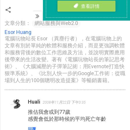
文章分類：
網站服務與Web2.0
Esor Huang
電腦玩物站長 Esor （異塵行者），在電腦玩物上的
文章有別於單純的軟體和服務介紹，而是更強調軟體
和服務背後的數位工作思維及方法，並說明實際應用
後帶來的生活改變。著有《電腦玩物站長的筆記思考
術》、《大腦減壓的子彈筆記術：用Evernote打造快
狠準系統》、《比別人快一步的Google工作術：從職
場到人生的100個聰明改造提案》等暢銷書籍。
Huali
2008年11月22日 下午3:35
留
推估我會或到77歲
言
感覺會低於那時候的平均死亡年齡
回覆