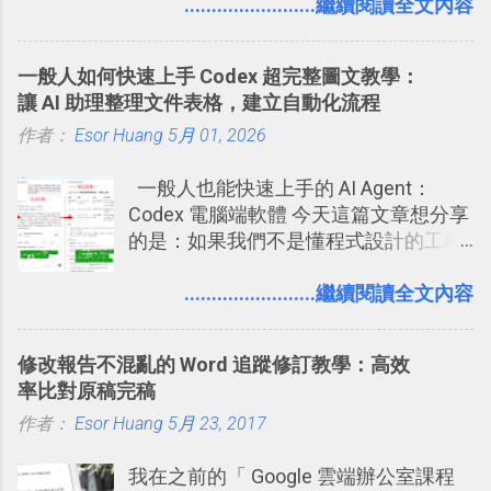
介紹文章： 把不同筆記中的待辦清單統
........................繼續閱讀全文內容
鴉牆上，從而禁止可能的祕密被你其他
卡片不再落落長？專案管理的5個關鍵
一管理！ Evernote 強化原本已經很好用
朋友看到。 當然，這也可以最大程度的
技巧 2017/8/23 新增 ： 如何用 Trello 做
的工作事項功能 新功能教學： Evernote
杜絕遊戲、廣告討厭的標籤行為。
子彈筆記？我的 Trello GTD 方法範例看
一般人如何快速上手 Codex 超完整圖文教學：
大綱收合、目錄連結、錨點連結，整理
板分享
讓 AI 助理整理文件表格，建立自動化流程
超長筆記應用案例分享 新功能教學： 會
作者：
Esor Huang
議記錄不麻煩！我常用兩個 Evernote AI
5月 01, 2026
功能整理錄音、手寫筆記 更新功能教
一般人也能快速上手的 AI Agent：
學： Evernote 新增類似 Google 文件的
Codex 電腦端軟體 今天這篇文章想分享
「免帳號登入」多人同步編輯功能
的是：如果我們不是懂程式設計的工程
師， 一般人要怎麼快速上手 OpenAI
（ChatGPT） 的 Codex 工具？ 如何用
........................繼續閱讀全文內容
這個 AI 助理，協助我們處理電腦硬碟資
料夾中的工作文件、任務成果，進一步
修改報告不混亂的 Word 追蹤修訂教學：高效
打造一個更自動化的電腦工作流程。
率比對原稿完稿
作者：
Esor Huang
5月 23, 2017
我在之前的「 Google 雲端辦公室課程