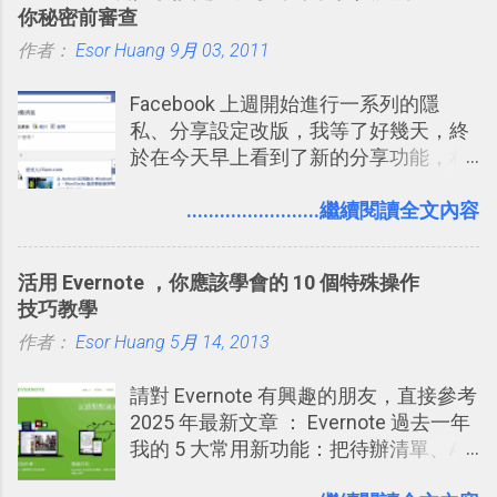
你秘密前審查
個禮拜，這時再次複習，就能把記憶強
體推薦！困難計畫簡單管理 13 種工具
作者：
Esor Huang
化，讓記憶延長到可能半個月；那時候
9月 03, 2011
2016 年新增 ： 如何將 Trello 切換到繁
再做一次複習，或許我們就擁有了接下
體中文版？網頁 App 全中文化
Facebook 上週開始進行一系列的隱
來一個月的記憶長度！就這樣反覆慢慢
2016/7/7 新增 ： 如何活用 Trello 記
私、分享設定改版，我等了好幾天，終
拉長時間練習，就能讓一個東西成為腦
帳？我的理財計畫心得與看板範本
於在今天早上看到了新的分享功能，相
海中更深刻的記憶。 問題是，當我們一
2016/7/13 新增： 如何將網頁資料快速
信台灣用戶大多數應該也都已經可以使
次要記住 1000 個英文單字，或是一次
剪貼到 Trello？收集專案資料技巧
用新版的分享功能與隱私設定。 嚴格來
........................繼續閱讀全文內容
要準備數百個考試問題時，自己手動進
2016/8 新增： Trello 開放「強化功能」
說，這次新版設定大多數都是以前就有
行間隔記憶法的練習不是很累嗎？所以
讓免費用戶串聯 Evernote 等雲端服務
的功能，只是現在換到比較好操作的位
就有了自動化的工具，幫助我們管理要
2016/8 新增 ： Trello 卡片自訂欄位密
活用 Evernote ，你應該學會的 10 個特殊操作
置。不過有一項很實用的設定是新增
練習的記憶卡片，自動規劃要延期複習
技！最想要的強大 Trello 客製化範例教
技巧教學
的， 那就是可以 事先審查 朋友「標籤
的卡片，每天自動產生記憶練習題，這
學 2016/11 新增： [時間技客-7] 重要緊
作者：
Esor Huang
你」的內容，決定要不要讓其他朋友看
5月 14, 2013
樣的軟體中最受好評的，或許就是今天
急時間管理四象限在 Trello 活用與範本
到這些標籤。 具體來說，朋友如果把你
要推薦的 「 Anki 」 。
下載 2017/2 新增 ： Trello 團隊如何使
請對 Evernote 有興趣的朋友，直接參考
標籤在他的訊息中，或是想把你標籤在
用 Trello？ 8個專案排程協作重點技巧
2025 年最新文章 ： Evernote 過去一年
相片圖片裡，現在你都多了一個「事先
2017/6 新增： 如何用 Trello 規劃自助
我的 5 大常用新功能：把待辦清單、AI
審查」的機制，可以決定這些你被標籤
旅行？我的 Trello 行程計畫使用技巧教
辨識、長專案筆記裝進第二大腦 新功能
的內容可不可以出現在你的個人檔案塗
學 2017/7 新增： 如何讓 Trello 列表與