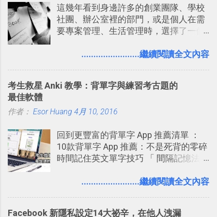
這幾年看到身邊許多的創業團隊、學校
提供了印照片的服務 ，而且價格不貴，
社團、辦公室裡的部門，或是個人在需
可以立即拿到，操作流程也十分簡單。
要專案管理、生活管理時，選擇了一個
之前我在電腦玩物分享過：「 不需買印
叫做「 Trello 」的雲端服務，這到底是
表機也免隨身碟， 7-11 全家雲端列印超
一個什麼樣的管理工具，讓這麼多人都
........................繼續閱讀全文內容
方便教學 」。這篇文章則從印照片出
愛用 Trello ？在電腦玩物上，我也從旁
發： 同樣的不需買印表機、不需隨身
敲側擊的角度，寫過幾篇「 Trello 概
碟，就能快速印出高品質的照片成品。
考生救星 Anki 教學：背單字與練習考古題的
念」的管理教學文章： 把 Evernote 當
最佳軟體
作 Trello！ Kanbanote 筆記看板管理法
作者：
Esor Huang
Google Drive 變身 Trello ！幫雲端硬碟
4月 10, 2016
建立專案看板 但是，我自己也一直使用
回到更豐富的背單字 App 推薦清單 ：
著 Trello ，卻還沒有在電腦玩物上寫過
10款背單字 App 推薦：不是死背的零碎
一篇完整的介紹！雖然錯過了幾年前第
時間記住英文單字技巧 「 間隔記憶法
一時間推薦 Trello 的時機，但在這段時
」，是指透過特定時間的反覆記憶，把
間的使用經驗下，剛好可以讓我整理沉
短期記憶變成長期記憶。 舉例來說我今
........................繼續閱讀全文內容
澱自己的使用方法，歸納出「 為什麼值
天記住一個單字，相關一兩天之後我可
得試試看 Trello 的關鍵特色 」，然後轉
能快要忘記，這時再次複習，記憶就增
化成這篇文章深入淺出的 Trello 上手教
Facebook 新隱私設定14大祕辛，在他人洩漏
強；然後下次快要忘記可能變成相隔一
學。 2015/6/13 新增： 免費專案管理軟