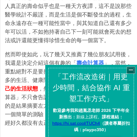
人真正的壽命似乎也是一種天方夜譚，這不是說那些
醫學統計不嚴謹，而是生活是個不斷發生的過程，生
命永遠存在一種可能性當中，與其知道自己還有多少
年可以活，不如抱持著自己下一刻可能就會死去的想
法或許還能更懂得珍惜生命的每一個當下。
然而即使如此，玩了幾天又推薦了幾位朋友試用後，
我還是決定介紹這個有趣的「
壽命計算器
」，當然，
重點絕對不是要推薦大家去「算命」，而是從填寫繁
多的生活、健康問題中，我們可以藉此不斷的
反問自
己的生活狀態
，然後在最後的計算結果裡，「壽命計
算器」不只會告訴妳數字化的結果，其實更值得一看
的是結果摘要左方的那些
生活分析與健康建議
，透過
一個簡單的測驗，或許我們可以重新檢視自己可能已
經好久都沒有去正視的生活問題。