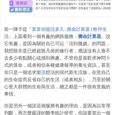
前一陣子從「
算算你能活多久- 壽命計算器 | 軟件生
活
」上面看到一個有趣的網路服務：
壽命計算器
。說
它有趣，是因為關於自己可以「活到幾歲」的問題，
我想除非是已經超脫凡俗的修行者，應該沒有人會不
去多少有點關心或感到興趣。不管你是喜歡求神問卜
式的算命，或者相信各種健康報導的養生資訊，甚至
你只是一個追求
樂活
想法的現代新生活族，在意自己
的生命從而反省自己的生活（或者相反），乃至於關
心更大群體的生命與生活，總之都是一件很有意義的
事情。
但是另外一個說這個服務有趣的理由，是因為以常理
判斷，再怎麼嚴謹的醫學統計研究，你說要算出一個