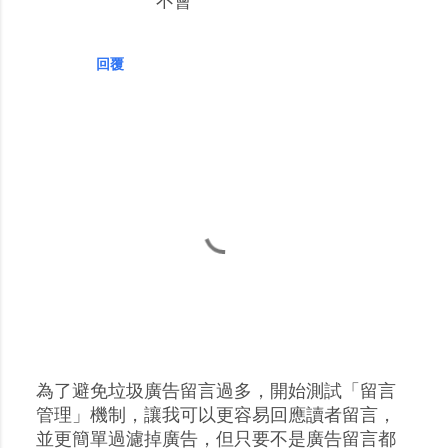
不會
回覆
為了避免垃圾廣告留言過多，開始測試「留言
張
管理」機制，讓我可以更容易回應讀者留言，
貼
並更簡單過濾掉廣告，但只要不是廣告留言都