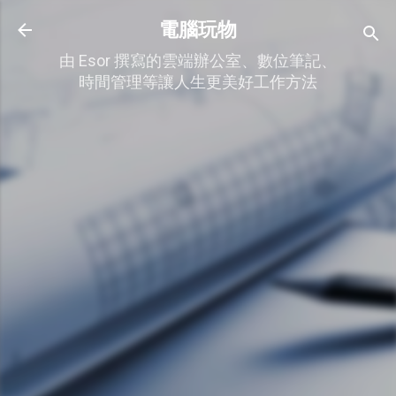
跳到主要內容
電腦玩物
由 Esor 撰寫的雲端辦公室、數位筆記、
時間管理等讓人生更美好工作方法