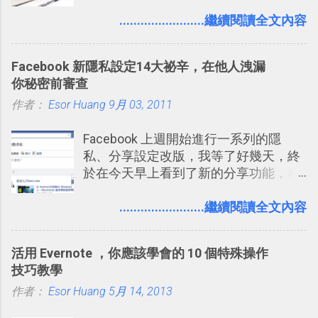
」，是指透過特定時間的反覆記憶，把
間的使用經驗下，剛好可以讓我整理沉
短期記憶變成長期記憶。 舉例來說我今
........................繼續閱讀全文內容
澱自己的使用方法，歸納出「 為什麼值
天記住一個單字，相關一兩天之後我可
得試試看 Trello 的關鍵特色 」，然後轉
能快要忘記，這時再次複習，記憶就增
化成這篇文章深入淺出的 Trello 上手教
Facebook 新隱私設定14大祕辛，在他人洩漏
強；然後下次快要忘記可能變成相隔一
學。 2015/6/13 新增： 免費專案管理軟
你秘密前審查
個禮拜，這時再次複習，就能把記憶強
體推薦！困難計畫簡單管理 13 種工具
作者：
Esor Huang
化，讓記憶延長到可能半個月；那時候
9月 03, 2011
2016 年新增 ： 如何將 Trello 切換到繁
再做一次複習，或許我們就擁有了接下
體中文版？網頁 App 全中文化
Facebook 上週開始進行一系列的隱
來一個月的記憶長度！就這樣反覆慢慢
2016/7/7 新增 ： 如何活用 Trello 記
私、分享設定改版，我等了好幾天，終
拉長時間練習，就能讓一個東西成為腦
帳？我的理財計畫心得與看板範本
於在今天早上看到了新的分享功能，相
海中更深刻的記憶。 問題是，當我們一
2016/7/13 新增： 如何將網頁資料快速
信台灣用戶大多數應該也都已經可以使
次要記住 1000 個英文單字，或是一次
剪貼到 Trello？收集專案資料技巧
用新版的分享功能與隱私設定。 嚴格來
........................繼續閱讀全文內容
要準備數百個考試問題時，自己手動進
2016/8 新增： Trello 開放「強化功能」
說，這次新版設定大多數都是以前就有
行間隔記憶法的練習不是很累嗎？所以
讓免費用戶串聯 Evernote 等雲端服務
的功能，只是現在換到比較好操作的位
就有了自動化的工具，幫助我們管理要
2016/8 新增 ： Trello 卡片自訂欄位密
活用 Evernote ，你應該學會的 10 個特殊操作
置。不過有一項很實用的設定是新增
練習的記憶卡片，自動規劃要延期複習
技！最想要的強大 Trello 客製化範例教
技巧教學
的， 那就是可以 事先審查 朋友「標籤
的卡片，每天自動產生記憶練習題，這
學 2016/11 新增： [時間技客-7] 重要緊
作者：
Esor Huang
你」的內容，決定要不要讓其他朋友看
5月 14, 2013
樣的軟體中最受好評的，或許就是今天
急時間管理四象限在 Trello 活用與範本
到這些標籤。 具體來說，朋友如果把你
要推薦的 「 Anki 」 。
下載 2017/2 新增 ： Trello 團隊如何使