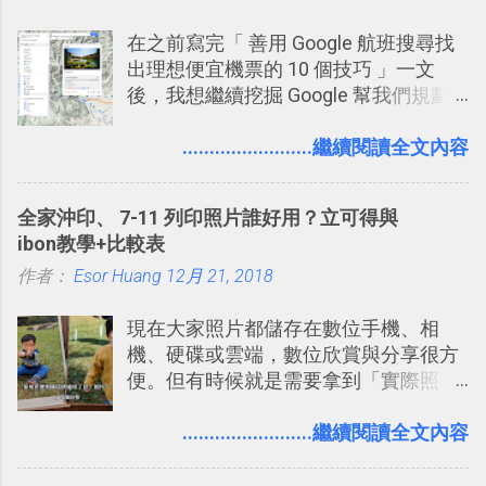
LINE 或 Facebook 一樣易於讓公司同事
在之前寫完「 善用 Google 航班搜尋找
聊天打屁、傳送有趣影音圖文的功能。
出理想便宜機票的 10 個技巧 」一文
2. 「 有效率 」：但是 Slack 的頻道、群
後，我想繼續挖掘 Google 幫我們規劃
組機制讓茶水間的聊天，不會干擾工作
自助旅行的潛力。 今天這篇文章，就深
的討論，並且星號與釘選功能讓每個同
入的來聊聊 Google 的「我的地圖」服
........................繼續閱讀全文內容
事可以從聊天中記錄重點。 3. 「 有彈性
務，這是一個可以讓我們「自訂地圖」
」： Slack 的架構可以讓每一個團隊設
的工具 ，在地圖上任意繪製地標、路
計出符合自己需求的通訊平台， Slack
全家沖印、 7-11 列印照片誰好用？立可得與
線，對商務需求來說可以打造出一張一
的軟體則讓同事可以在任何地方和公司
ibon教學+比較表
張資料地圖（例如我之前在製作一本新
保持聯繫。 如果你需要中文版的同類平
作者：
Esor Huang
書時建立的「 台灣推薦空拍地點地圖
12月 21, 2018
台，可以參考： JANDI 高效率團隊通訊
」），對生活需求來說，則可以讓我們
平台完整教學，比 Slack 更適合中文用
現在大家照片都儲存在數位手機、相
規劃自助旅行路線！ Google 「我的地
戶 。 2017/3 新增 ： Sortd for Slack：
機、硬碟或雲端，數位欣賞與分享很方
圖」在規劃自助旅行路線時可以解決許
改造 Slack 討論串介面變成專案任務排
便。但有時候就是需要拿到「實際照
多問題： 國外地點名稱地址常常難懂，
程看板
片」，例如： 小朋友學校的勞作作業 想
用自訂地圖就能自己取一個好辨識的名
要製作家庭相框 用照片來當小禮物 把照
........................繼續閱讀全文內容
稱。 在規劃路線之外，自訂地圖還能補
片貼在紙本手帳上 這時候，有什麼方法
充許多旅遊圖文資料，讓這張地圖就是
可以快速把數位照片「洗」成實體照
旅遊手冊。 好看的自訂地圖一方面旅行