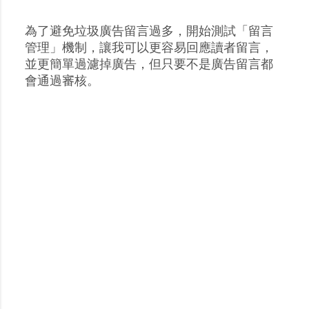
為了避免垃圾廣告留言過多，開始測試「留言
張
管理」機制，讓我可以更容易回應讀者留言，
貼
並更簡單過濾掉廣告，但只要不是廣告留言都
留
會通過審核。
言