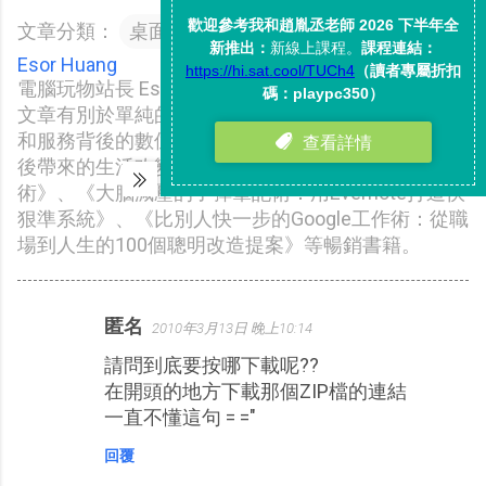
文章分類：
桌面優化與應用freeware
Esor Huang
電腦玩物站長 Esor （異塵行者），在電腦玩物上的
文章有別於單純的軟體和服務介紹，而是更強調軟體
和服務背後的數位工作思維及方法，並說明實際應用
後帶來的生活改變。著有《電腦玩物站長的筆記思考
術》、《大腦減壓的子彈筆記術：用Evernote打造快
狠準系統》、《比別人快一步的Google工作術：從職
場到人生的100個聰明改造提案》等暢銷書籍。
匿名
2010年3月13日 晚上10:14
留
請問到底要按哪下載呢??
言
在開頭的地方下載那個ZIP檔的連結
一直不懂這句 = ="
回覆