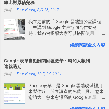
率比對原稿完稿
作者：
Esor Huang
5月 23, 2017
我在之前的「 Google 雲端辦公室課程
」中講到 Google 文件協同合作案例
時，我都會提醒大家可以搭配使用
Google 文件上的「建議操作」功能，讓
多人編輯同一份報告、文章時更加條理
........................繼續閱讀全文內容
分明，修改更有效率。而這並非 Google
文件獨創功能，事實上這是來自於
Google 表單自動關閉回覆教學：時間人數到
Word 上優秀的文書編輯老傳統：「
達就過期
Word 追蹤修訂終於出現在 Google
作者：
Esor Huang
Docs！論文改稿必備 」。 但是我也發
10月 24, 2014
現，有很多原本使用 Word 進行文書處
Google 表單，是 Google 雲端硬碟裡用
理的朋友，不一定有發現裡面藏了一個
來製作線上問卷調查的免費工具。 愈來
叫做「追蹤修訂」的好功能，因此決定
愈強大、愈來愈漂亮的 Google 表單，
寫一篇文章來介紹一下。 Word 的「追
可是設計出各式各樣擁有專業問題、滿
蹤修訂」主要用在這樣的情境：老師要
足特殊調查需求的精美問卷，如果你還
........................繼續閱讀全文內容