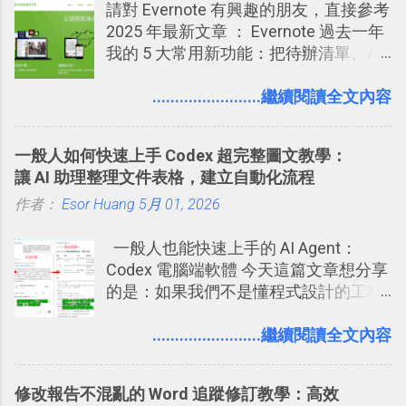
請對 Evernote 有興趣的朋友，直接參考
標籤在他的訊息中，或是想把你標籤在
用 Trello？ 8個專案排程協作重點技巧
2025 年最新文章 ： Evernote 過去一年
相片圖片裡，現在你都多了一個「事先
2017/6 新增： 如何用 Trello 規劃自助
我的 5 大常用新功能：把待辦清單、AI
審查」的機制，可以決定這些你被標籤
旅行？我的 Trello 行程計畫使用技巧教
辨識、長專案筆記裝進第二大腦 新功能
的內容可不可以出現在你的個人檔案塗
學 2017/7 新增： 如何讓 Trello 列表與
介紹文章： 把不同筆記中的待辦清單統
........................繼續閱讀全文內容
鴉牆上，從而禁止可能的祕密被你其他
卡片不再落落長？專案管理的5個關鍵
一管理！ Evernote 強化原本已經很好用
朋友看到。 當然，這也可以最大程度的
技巧 2017/8/23 新增 ： 如何用 Trello 做
的工作事項功能 新功能教學： Evernote
杜絕遊戲、廣告討厭的標籤行為。
子彈筆記？我的 Trello GTD 方法範例看
一般人如何快速上手 Codex 超完整圖文教學：
大綱收合、目錄連結、錨點連結，整理
板分享
讓 AI 助理整理文件表格，建立自動化流程
超長筆記應用案例分享 新功能教學： 會
作者：
Esor Huang
議記錄不麻煩！我常用兩個 Evernote AI
5月 01, 2026
功能整理錄音、手寫筆記 更新功能教
一般人也能快速上手的 AI Agent：
學： Evernote 新增類似 Google 文件的
Codex 電腦端軟體 今天這篇文章想分享
「免帳號登入」多人同步編輯功能
的是：如果我們不是懂程式設計的工程
師， 一般人要怎麼快速上手 OpenAI
（ChatGPT） 的 Codex 工具？ 如何用
........................繼續閱讀全文內容
這個 AI 助理，協助我們處理電腦硬碟資
料夾中的工作文件、任務成果，進一步
修改報告不混亂的 Word 追蹤修訂教學：高效
打造一個更自動化的電腦工作流程。