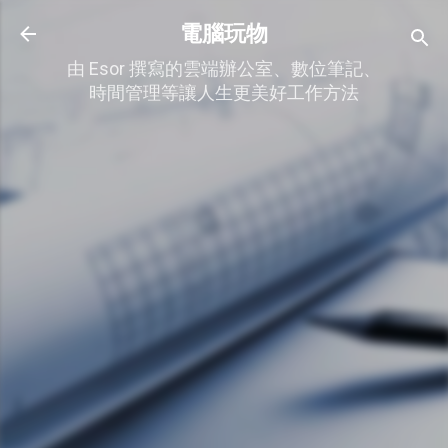
跳到主要內容
電腦玩物
由 Esor 撰寫的雲端辦公室、數位筆記、
時間管理等讓人生更美好工作方法