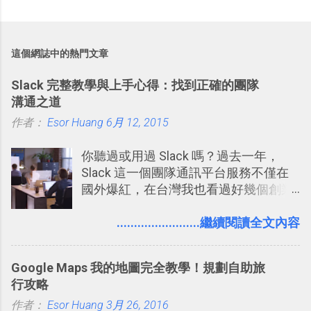
這個網誌中的熱門文章
Slack 完整教學與上手心得：找到正確的團隊
溝通之道
作者：
Esor Huang
6月 12, 2015
你聽過或用過 Slack 嗎？過去一年，
Slack 這一個團隊通訊平台服務不僅在
國外爆紅，在台灣我也看過好幾個創業
團隊使用 Slack 來做公司內部的訊息管
理，到底 Slack 有什麼魅力？它是不是
........................繼續閱讀全文內容
比起 LINE 或 Facebook 或 Email 更能有
效率的管理團隊溝通呢？我自己今年也
Google Maps 我的地圖完全教學！規劃自助旅
有機會在一個專案合作中使用了 Slack
行攻略
一段時間，我覺得它吸引人之處有三
作者：
Esor Huang
點： 1. 「 很有趣 」： Slack 裡擁有跟
3月 26, 2016