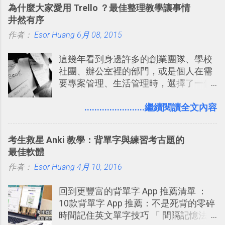
為什麼大家愛用 Trello ？最佳整理教學讓事情
片？而且最好能不花時間、立即拿到、
時帶來好心情，二方面事後就是最好的
井然有序
價格也不貴呢？ 如果家裡沒有印表機
旅遊回憶之一。 自訂地圖還能跟朋友共
作者：
Esor Huang
（或是沒有好的印表機），又不想跑照
6月 08, 2015
享合作，讓彼此都能在手機上查看這次
相館，那麼這時候 「便利商店」同樣也
旅行地圖。
這幾年看到身邊許多的創業團隊、學校
提供了印照片的服務 ，而且價格不貴，
社團、辦公室裡的部門，或是個人在需
可以立即拿到，操作流程也十分簡單。
要專案管理、生活管理時，選擇了一個
之前我在電腦玩物分享過：「 不需買印
叫做「 Trello 」的雲端服務，這到底是
表機也免隨身碟， 7-11 全家雲端列印超
一個什麼樣的管理工具，讓這麼多人都
........................繼續閱讀全文內容
方便教學 」。這篇文章則從印照片出
愛用 Trello ？在電腦玩物上，我也從旁
發： 同樣的不需買印表機、不需隨身
敲側擊的角度，寫過幾篇「 Trello 概
碟，就能快速印出高品質的照片成品。
考生救星 Anki 教學：背單字與練習考古題的
念」的管理教學文章： 把 Evernote 當
最佳軟體
作 Trello！ Kanbanote 筆記看板管理法
作者：
Esor Huang
Google Drive 變身 Trello ！幫雲端硬碟
4月 10, 2016
建立專案看板 但是，我自己也一直使用
回到更豐富的背單字 App 推薦清單 ：
著 Trello ，卻還沒有在電腦玩物上寫過
10款背單字 App 推薦：不是死背的零碎
一篇完整的介紹！雖然錯過了幾年前第
時間記住英文單字技巧 「 間隔記憶法
一時間推薦 Trello 的時機，但在這段時