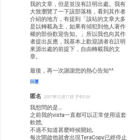
我的文章，但是並沒有註明出處。我有
大致瀏覽了一下該部落格，看到其作者
介紹的地方，有提到「該站的文章大多
是以轉載為主，如果有傾犯到他人著作
權的部份歡迎告知。」所以我也向其作
者提出反應，我基本上歡迎讀者在註明
來源出處的前提下，自由轉載我的文
章。
最後，再一次謝謝您的熱心告知^^
回覆
匿名
2007年12月17日 下午5:34
我想問的是...
之前我的vista一直都可以正常使用這套
軟體,
不過不知道甚麼時候開始,
每次開啟他就會出現TeraCopy已經停止