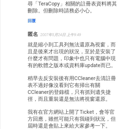
尋「TeraCopy」相關的註冊表資料將其
刪除。但刪除時請務必小心。
回覆
匿名
2007年5月24日 上午9:49
就是縮小到工具列無法還原為視窗，而
且是後來才出現的狀況，至於是安裝了
什麼才有問題，印象中也只有電腦中現
有的軟體之版本或資料庫update而已。
稍早去反安裝後有用CCleaner去清註冊
表不過好像沒看到它有掃出有關
CCleaner的登錄檔，只有抓到遺失捷
徑，而且重裝還是無法將視窗還原。
我有在官方網站上開了Ticket，會等官
方回應，雖然可能只有我碰到狀況，但
屆時還是會貼上來給大家參考一下。