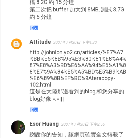
檔 8.2G 約 15 分鐘
第二次把 buffer 加大到 8MB, 測試 3.7G
約 5 分鐘
回覆
Attitude
2007年7月30日 下午1:20
http://johnlon.yo2.cn/articles/%E7%A7
%BB%E5%8B%95%E3%80%81%E8%A4%
87%E8%A3%BD%E6%AA%94%E6%A1%8
8%E7%9A%84%E5%A5%BD%E5%B9%AB
%E6%89%8B%EF%BC%9Ateracopy-
102.html
這是在大陸那邊看到的blog,和您分享的
blog好像 =.=|||
回覆
Esor Huang
2007年7月30日 下午2:55
謝謝你的告知，該網頁確實全文轉載了