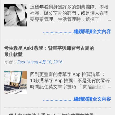
這幾年看到身邊許多的創業團隊、學校
社團、辦公室裡的部門，或是個人在需
要專案管理、生活管理時，選擇了一個
叫做「 Trello 」的雲端服務，這到底是
一個什麼樣的管理工具，讓這麼多人都
........................繼續閱讀全文內容
愛用 Trello ？在電腦玩物上，我也從旁
敲側擊的角度，寫過幾篇「 Trello 概
考生救星 Anki 教學：背單字與練習考古題的
念」的管理教學文章： 把 Evernote 當
最佳軟體
作 Trello！ Kanbanote 筆記看板管理法
作者：
Esor Huang
Google Drive 變身 Trello ！幫雲端硬碟
4月 10, 2016
建立專案看板 但是，我自己也一直使用
回到更豐富的背單字 App 推薦清單 ：
著 Trello ，卻還沒有在電腦玩物上寫過
10款背單字 App 推薦：不是死背的零碎
一篇完整的介紹！雖然錯過了幾年前第
時間記住英文單字技巧 「 間隔記憶法
一時間推薦 Trello 的時機，但在這段時
」，是指透過特定時間的反覆記憶，把
間的使用經驗下，剛好可以讓我整理沉
短期記憶變成長期記憶。 舉例來說我今
........................繼續閱讀全文內容
澱自己的使用方法，歸納出「 為什麼值
天記住一個單字，相關一兩天之後我可
得試試看 Trello 的關鍵特色 」，然後轉
能快要忘記，這時再次複習，記憶就增
化成這篇文章深入淺出的 Trello 上手教