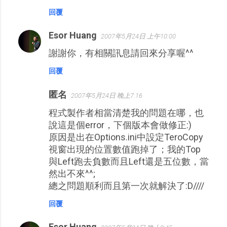
回覆
Esor Huang
2007年5月24日 上午10:00
謝謝你，有相關訊息請回來分享喔^^
回覆
匿名
2007年5月24日 晚上7:16
程式製作者相當清楚我的問題在哪，也
說這是個error，下個版本會做修正:)
原因是出在Options.ini中設定TeroCopy
視窗出現的位置數值跑掉了；我的Top
與Left跑去負數而且Left還是五位數，當
然出不來^^;
總之問題順利而且第一次就解決了:D////
回覆
Esor Huang