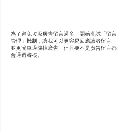
為了避免垃圾廣告留言過多，開始測試「留言
張
管理」機制，讓我可以更容易回應讀者留言，
貼
並更簡單過濾掉廣告，但只要不是廣告留言都
留
會通過審核。
言