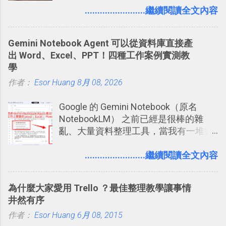
要製作家庭相框 用照片來當小禮物 把照
........................繼續閱讀全文內容
稱。 在規劃路線之外，自訂地圖還能補
片貼在紙本手帳上 這時候，有什麼方法
充許多旅遊圖文資料，讓這張地圖就是
可以快速把數位照片「洗」成實體照
旅遊手冊。 好看的自訂地圖一方面旅行
Gemini Notebook Agent 可以從資料庫直接產
片？而且最好能不花時間、立即拿到、
時帶來好心情，二方面事後就是最好的
出 Word、Excel、PPT！四種工作案例實測教
價格也不貴呢？ 如果家裡沒有印表機
旅遊回憶之一。 自訂地圖還能跟朋友共
學
（或是沒有好的印表機），又不想跑照
享合作，讓彼此都能在手機上查看這次
作者：
Esor Huang
相館，那麼這時候 「便利商店」同樣也
8月 08, 2026
旅行地圖。
提供了印照片的服務 ，而且價格不貴，
Google 的 Gemini Notebook（原名
可以立即拿到，操作流程也十分簡單。
NotebookLM） 之前已經是很棒的雜
之前我在電腦玩物分享過：「 不需買印
亂、大量資料整理工具，當我有一堆需
表機也免隨身碟， 7-11 全家雲端列印超
要抓出相關重點的研究資料，或是有大
方便教學 」。這篇文章則從印照片出
量格式不一的混亂工作文件需要彙整，
........................繼續閱讀全文內容
發： 同樣的不需買印表機、不需隨身
我都喜歡用 Gemini Notebook 作第一階
碟，就能快速印出高品質的照片成品。
段的整理，整理好後再交給 ChatGPT 或
為什麼大家愛用 Trello ？最佳整理教學讓事情
Codex 這樣的 AI 工作作進階處理。
井然有序
作者：
Esor Huang
6月 08, 2015