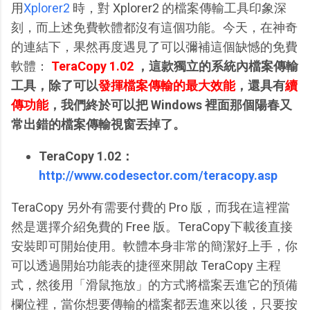
用
Xplorer2
時，對 Xplorer2 的檔案傳輸工具印象深
刻，而上述免費軟體都沒有這個功能。今天，在神奇
的連結下，果然再度遇見了可以彌補這個缺憾的免費
軟體：
TeraCopy 1.02
，這款獨立的系統內檔案傳輸
工具，除了可以
發揮檔案傳輸的最大效能
，還具有
續
傳功能
，我們終於可以把 Windows 裡面那個陽春又
常出錯的檔案傳輸視窗丟掉了。
TeraCopy 1.02：
http://www.codesector.com/teracopy.asp
TeraCopy 另外有需要付費的 Pro 版，而我在這裡當
然是選擇介紹免費的 Free 版。TeraCopy下載後直接
安裝即可開始使用。軟體本身非常的簡潔好上手，你
可以透過開始功能表的捷徑來開啟 TeraCopy 主程
式，然後用「滑鼠拖放」的方式將檔案丟進它的預備
欄位裡，當你想要傳輸的檔案都丟進來以後，只要按