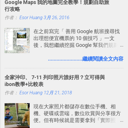
Google Maps 我的地圖完全教學！規劃自助旅
有機會在一個專案合作中使用了 Slack
行攻略
一段時間，我覺得它吸引人之處有三
作者：
Esor Huang
點： 1. 「 很有趣 」： Slack 裡擁有跟
3月 26, 2016
LINE 或 Facebook 一樣易於讓公司同事
在之前寫完「 善用 Google 航班搜尋找
聊天打屁、傳送有趣影音圖文的功能。
出理想便宜機票的 10 個技巧 」一文
2. 「 有效率 」：但是 Slack 的頻道、群
後，我想繼續挖掘 Google 幫我們規劃
組機制讓茶水間的聊天，不會干擾工作
自助旅行的潛力。 今天這篇文章，就深
的討論，並且星號與釘選功能讓每個同
入的來聊聊 Google 的「我的地圖」服
........................繼續閱讀全文內容
事可以從聊天中記錄重點。 3. 「 有彈性
務，這是一個可以讓我們「自訂地圖」
」： Slack 的架構可以讓每一個團隊設
的工具 ，在地圖上任意繪製地標、路
計出符合自己需求的通訊平台， Slack
全家沖印、 7-11 列印照片誰好用？立可得與
線，對商務需求來說可以打造出一張一
的軟體則讓同事可以在任何地方和公司
ibon教學+比較表
張資料地圖（例如我之前在製作一本新
保持聯繫。 如果你需要中文版的同類平
作者：
Esor Huang
書時建立的「 台灣推薦空拍地點地圖
12月 21, 2018
台，可以參考： JANDI 高效率團隊通訊
」），對生活需求來說，則可以讓我們
平台完整教學，比 Slack 更適合中文用
現在大家照片都儲存在數位手機、相
規劃自助旅行路線！ Google 「我的地
戶 。 2017/3 新增 ： Sortd for Slack：
機、硬碟或雲端，數位欣賞與分享很方
圖」在規劃自助旅行路線時可以解決許
改造 Slack 討論串介面變成專案任務排
便。但有時候就是需要拿到「實際照
多問題： 國外地點名稱地址常常難懂，
程看板
片」，例如： 小朋友學校的勞作作業 想
用自訂地圖就能自己取一個好辨識的名