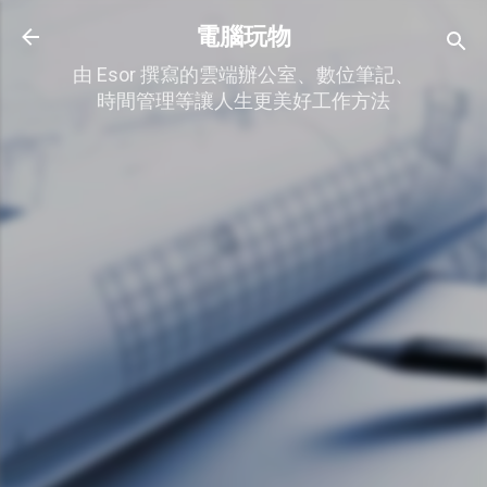
跳到主要內容
電腦玩物
由 Esor 撰寫的雲端辦公室、數位筆記、
時間管理等讓人生更美好工作方法