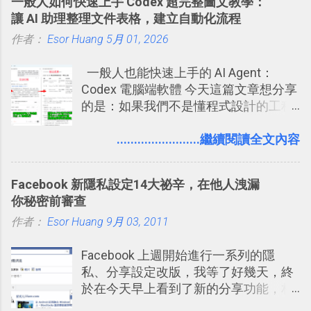
一般人如何快速上手 Codex 超完整圖文教學：
強；然後下次快要忘記可能變成相隔一
學。 2015/6/13 新增： 免費專案管理軟
讓 AI 助理整理文件表格，建立自動化流程
個禮拜，這時再次複習，就能把記憶強
體推薦！困難計畫簡單管理 13 種工具
作者：
Esor Huang
化，讓記憶延長到可能半個月；那時候
5月 01, 2026
2016 年新增 ： 如何將 Trello 切換到繁
再做一次複習，或許我們就擁有了接下
體中文版？網頁 App 全中文化
一般人也能快速上手的 AI Agent：
來一個月的記憶長度！就這樣反覆慢慢
2016/7/7 新增 ： 如何活用 Trello 記
Codex 電腦端軟體 今天這篇文章想分享
拉長時間練習，就能讓一個東西成為腦
帳？我的理財計畫心得與看板範本
的是：如果我們不是懂程式設計的工程
海中更深刻的記憶。 問題是，當我們一
2016/7/13 新增： 如何將網頁資料快速
師， 一般人要怎麼快速上手 OpenAI
次要記住 1000 個英文單字，或是一次
剪貼到 Trello？收集專案資料技巧
（ChatGPT） 的 Codex 工具？ 如何用
........................繼續閱讀全文內容
要準備數百個考試問題時，自己手動進
2016/8 新增： Trello 開放「強化功能」
這個 AI 助理，協助我們處理電腦硬碟資
行間隔記憶法的練習不是很累嗎？所以
讓免費用戶串聯 Evernote 等雲端服務
料夾中的工作文件、任務成果，進一步
就有了自動化的工具，幫助我們管理要
2016/8 新增 ： Trello 卡片自訂欄位密
Facebook 新隱私設定14大祕辛，在他人洩漏
打造一個更自動化的電腦工作流程。
練習的記憶卡片，自動規劃要延期複習
技！最想要的強大 Trello 客製化範例教
你秘密前審查
的卡片，每天自動產生記憶練習題，這
學 2016/11 新增： [時間技客-7] 重要緊
作者：
Esor Huang
9月 03, 2011
樣的軟體中最受好評的，或許就是今天
急時間管理四象限在 Trello 活用與範本
要推薦的 「 Anki 」 。
下載 2017/2 新增 ： Trello 團隊如何使
Facebook 上週開始進行一系列的隱
用 Trello？ 8個專案排程協作重點技巧
私、分享設定改版，我等了好幾天，終
2017/6 新增： 如何用 Trello 規劃自助
於在今天早上看到了新的分享功能，相
旅行？我的 Trello 行程計畫使用技巧教
信台灣用戶大多數應該也都已經可以使
學 2017/7 新增： 如何讓 Trello 列表與