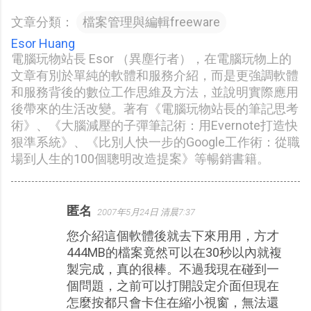
文章分類：
檔案管理與編輯freeware
Esor Huang
電腦玩物站長 Esor （異塵行者），在電腦玩物上的
文章有別於單純的軟體和服務介紹，而是更強調軟體
和服務背後的數位工作思維及方法，並說明實際應用
後帶來的生活改變。著有《電腦玩物站長的筆記思考
術》、《大腦減壓的子彈筆記術：用Evernote打造快
狠準系統》、《比別人快一步的Google工作術：從職
場到人生的100個聰明改造提案》等暢銷書籍。
匿名
2007年5月24日 清晨7:37
留
您介紹這個軟體後就去下來用用，方才
言
444MB的檔案竟然可以在30秒以內就複
製完成，真的很棒。不過我現在碰到一
個問題，之前可以打開設定介面但現在
怎麼按都只會卡住在縮小視窗，無法還