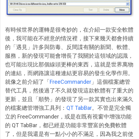
有時候世界的運轉是很奇妙的，在介紹一款安全軟體
後，我可能在不經意的情況裡，接下來幾天都會持續
的「遇見」許多與防毒、反間諜有關的新聞、軟體、
服務，新的發現可能會增長了我關於這領域的認識，
也可能出現比那個線頭更棒的東西，這就是世界萬物
的連結，而網路讓這種連結更容易的發生化學作用。
就像之前介紹了「
FreeCommander
」這個檔案總管
替代工具，然後過了不久就發現這款軟體有了重大的
更新，並且「順勢」的發現了另一款其實也出來滿久
的檔案總管增強工具列：
QT TabBar
。不管是完全獨
立的 FreeCommander，或是在既有視窗中增強功能
的 QT TabBar，都已經是功能非常豐富的免費軟體
了，但是我還是有一點小小的不滿足，因為我之前使