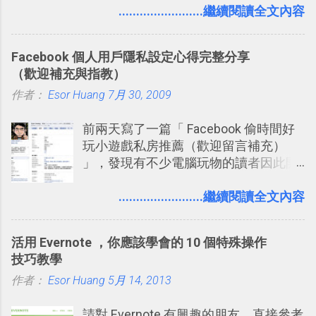
用新版的分享功能與隱私設定。 嚴格來
........................繼續閱讀全文內容
卡片不再落落長？專案管理的5個關鍵
說，這次新版設定大多數都是以前就有
技巧 2017/8/23 新增 ： 如何用 Trello 做
的功能，只是現在換到比較好操作的位
子彈筆記？我的 Trello GTD 方法範例看
Facebook 個人用戶隱私設定心得完整分享
置。不過有一項很實用的設定是新增
板分享
（歡迎補充與指教）
的， 那就是可以 事先審查 朋友「標籤
作者：
Esor Huang
你」的內容，決定要不要讓其他朋友看
7月 30, 2009
到這些標籤。 具體來說，朋友如果把你
前兩天寫了一篇「 Facebook 偷時間好
標籤在他的訊息中，或是想把你標籤在
玩小遊戲私房推薦（歡迎留言補充）
相片圖片裡，現在你都多了一個「事先
」，發現有不少電腦玩物的讀者因此開
審查」的機制，可以決定這些你被標籤
始加入Facebook。整體來說，
的內容可不可以出現在你的個人檔案塗
Facebook確 實是目前最好的社群、社
........................繼續閱讀全文內容
鴉牆上，從而禁止可能的祕密被你其他
交服務之一，它優秀的互動配對機制，
朋友看到。 當然，這也可以最大程度的
讓你可以在Facebook中體驗到最即時而
杜絕遊戲、廣告討厭的標籤行為。
活用 Evernote ，你應該學會的 10 個特殊操作
有趣的交友聯繫： 例如你可以看到朋友
技巧教學
又加入了哪個社團？某位好友又出現在
作者：
Esor Huang
哪張相片中？或者有哪些朋友正熱衷於
5月 14, 2013
哪個遊戲？但也正因為如此，Facebook
請對 Evernote 有興趣的朋友，直接參考
如何分析使用你的個人資料而達到這種