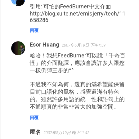
引用: 可怕的FeedBurner中文介面
言
http://blog.xuite.net/emisjerry/tech/11
658286
回覆
Esor Huang
2007年5月19日 下午1:59
哈哈！我想FeedBurner可以說「千奇百
怪」的介面翻譯，應該會讓許多人跟您
一樣倒彈三步的^^
不過我不知為何，還真的滿希望能保留
目前口語化的風格，感覺還滿有特色
的。雖然許多用語的統一性和語句上的
不通順真的非常非常大的加強空間。
回覆
匿名
2007年5月19日 晚上11:42