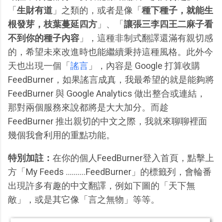
「
生財有道
」之類的，或者是像「
種下種子，就能生
根發芽，枝葉蔓延四方
」、「
讓張三李四王二麻子看
不到你的種子內容
」，這種非制式翻譯還滿有親切感
的，希望未來改進時也能繼續秉持這種風格。此外今
天也出現一個「
謠言
」，內容是 Google 打算收購
FeedBurner，如果謠言成真，我最希望的就是能夠將
FeedBurner 與 Google Analytics 做出整合或連結，
那對兩個服務來說都將是大大加分。而趁
FeedBurner 推出親切的中文之際，我就來聊聊裡面
幾個我會利用的重點功能。
特別加註：
在你的個人FeedBurner登入首頁，點擊上
方「My Feeds ..........FeedBurner」的標籤列，會輪番
出現許多有趣的中文翻譯，例如下圖的「天下無
敵」，或是其它像「言之無物」等等。