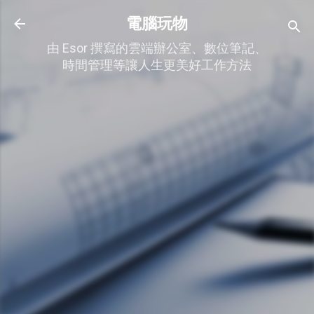
跳到主要內容
電腦玩物
由 Esor 撰寫的雲端辦公室、數位筆記、
時間管理等讓人生更美好工作方法