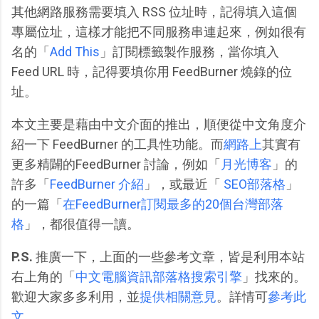
其他網路服務需要填入 RSS 位址時，記得填入這個
專屬位址，這樣才能把不同服務串連起來，例如很有
名的「
Add This
」訂閱標籤製作服務，當你填入
Feed URL 時，記得要填你用 FeedBurner 燒錄的位
址。
本文主要是藉由中文介面的推出，順便從中文角度介
紹一下 FeedBurner 的工具性功能。而
網路上
其實有
更多精闢的FeedBurner 討論，例如「
月光博客
」的
許多「
FeedBurner 介紹
」，或最近「
SEO部落格
」
的一篇「
在FeedBurner訂閱最多的20個台灣部落
格
」，都很值得一讀。
P.S.
推廣一下，上面的一些參考文章，皆是利用本站
右上角的「
中文電腦資訊部落格搜索引擎
」找來的。
歡迎大家多多利用，並
提供相關意見
。詳情可
參考此
文
。