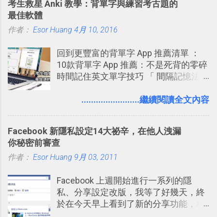
考生救星 Anki 教學：背單字與練習考古題的
念」的管理教學文章： 把 Evernote 當
最佳軟體
作 Trello！ Kanbanote 筆記看板管理法
作者：
Esor Huang
Google Drive 變身 Trello ！幫雲端硬碟
4月 10, 2016
建立專案看板 但是，我自己也一直使用
回到更豐富的背單字 App 推薦清單 ：
著 Trello ，卻還沒有在電腦玩物上寫過
10款背單字 App 推薦：不是死背的零碎
一篇完整的介紹！雖然錯過了幾年前第
時間記住英文單字技巧 「 間隔記憶法
一時間推薦 Trello 的時機，但在這段時
」，是指透過特定時間的反覆記憶，把
間的使用經驗下，剛好可以讓我整理沉
短期記憶變成長期記憶。 舉例來說我今
........................繼續閱讀全文內容
澱自己的使用方法，歸納出「 為什麼值
天記住一個單字，相關一兩天之後我可
得試試看 Trello 的關鍵特色 」，然後轉
能快要忘記，這時再次複習，記憶就增
化成這篇文章深入淺出的 Trello 上手教
Facebook 新隱私設定14大祕辛，在他人洩漏
強；然後下次快要忘記可能變成相隔一
學。 2015/6/13 新增： 免費專案管理軟
你秘密前審查
個禮拜，這時再次複習，就能把記憶強
體推薦！困難計畫簡單管理 13 種工具
作者：
Esor Huang
化，讓記憶延長到可能半個月；那時候
9月 03, 2011
2016 年新增 ： 如何將 Trello 切換到繁
再做一次複習，或許我們就擁有了接下
體中文版？網頁 App 全中文化
Facebook 上週開始進行一系列的隱
來一個月的記憶長度！就這樣反覆慢慢
2016/7/7 新增 ： 如何活用 Trello 記
私、分享設定改版，我等了好幾天，終
拉長時間練習，就能讓一個東西成為腦
帳？我的理財計畫心得與看板範本
於在今天早上看到了新的分享功能，相
海中更深刻的記憶。 問題是，當我們一
2016/7/13 新增： 如何將網頁資料快速
信台灣用戶大多數應該也都已經可以使
次要記住 1000 個英文單字，或是一次
剪貼到 Trello？收集專案資料技巧