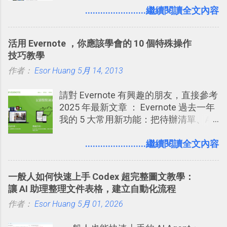
用新版的分享功能與隱私設定。 嚴格來
........................繼續閱讀全文內容
要準備數百個考試問題時，自己手動進
2016/8 新增： Trello 開放「強化功能」
說，這次新版設定大多數都是以前就有
行間隔記憶法的練習不是很累嗎？所以
讓免費用戶串聯 Evernote 等雲端服務
的功能，只是現在換到比較好操作的位
就有了自動化的工具，幫助我們管理要
2016/8 新增 ： Trello 卡片自訂欄位密
活用 Evernote ，你應該學會的 10 個特殊操作
置。不過有一項很實用的設定是新增
練習的記憶卡片，自動規劃要延期複習
技！最想要的強大 Trello 客製化範例教
技巧教學
的， 那就是可以 事先審查 朋友「標籤
的卡片，每天自動產生記憶練習題，這
學 2016/11 新增： [時間技客-7] 重要緊
作者：
Esor Huang
你」的內容，決定要不要讓其他朋友看
5月 14, 2013
樣的軟體中最受好評的，或許就是今天
急時間管理四象限在 Trello 活用與範本
到這些標籤。 具體來說，朋友如果把你
要推薦的 「 Anki 」 。
下載 2017/2 新增 ： Trello 團隊如何使
請對 Evernote 有興趣的朋友，直接參考
標籤在他的訊息中，或是想把你標籤在
用 Trello？ 8個專案排程協作重點技巧
2025 年最新文章 ： Evernote 過去一年
相片圖片裡，現在你都多了一個「事先
2017/6 新增： 如何用 Trello 規劃自助
我的 5 大常用新功能：把待辦清單、AI
審查」的機制，可以決定這些你被標籤
旅行？我的 Trello 行程計畫使用技巧教
辨識、長專案筆記裝進第二大腦 新功能
的內容可不可以出現在你的個人檔案塗
學 2017/7 新增： 如何讓 Trello 列表與
介紹文章： 把不同筆記中的待辦清單統
........................繼續閱讀全文內容
鴉牆上，從而禁止可能的祕密被你其他
卡片不再落落長？專案管理的5個關鍵
一管理！ Evernote 強化原本已經很好用
朋友看到。 當然，這也可以最大程度的
技巧 2017/8/23 新增 ： 如何用 Trello 做
的工作事項功能 新功能教學： Evernote
杜絕遊戲、廣告討厭的標籤行為。
子彈筆記？我的 Trello GTD 方法範例看
一般人如何快速上手 Codex 超完整圖文教學：
大綱收合、目錄連結、錨點連結，整理
板分享
讓 AI 助理整理文件表格，建立自動化流程
超長筆記應用案例分享 新功能教學： 會
作者：
Esor Huang
議記錄不麻煩！我常用兩個 Evernote AI
5月 01, 2026
功能整理錄音、手寫筆記 更新功能教