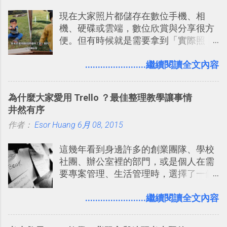
」），對生活需求來說，則可以讓我們
平台完整教學，比 Slack 更適合中文用
現在大家照片都儲存在數位手機、相
規劃自助旅行路線！ Google 「我的地
戶 。 2017/3 新增 ： Sortd for Slack：
機、硬碟或雲端，數位欣賞與分享很方
圖」在規劃自助旅行路線時可以解決許
改造 Slack 討論串介面變成專案任務排
便。但有時候就是需要拿到「實際照
多問題： 國外地點名稱地址常常難懂，
程看板
片」，例如： 小朋友學校的勞作作業 想
用自訂地圖就能自己取一個好辨識的名
要製作家庭相框 用照片來當小禮物 把照
........................繼續閱讀全文內容
稱。 在規劃路線之外，自訂地圖還能補
片貼在紙本手帳上 這時候，有什麼方法
充許多旅遊圖文資料，讓這張地圖就是
可以快速把數位照片「洗」成實體照
旅遊手冊。 好看的自訂地圖一方面旅行
為什麼大家愛用 Trello ？最佳整理教學讓事情
片？而且最好能不花時間、立即拿到、
時帶來好心情，二方面事後就是最好的
井然有序
價格也不貴呢？ 如果家裡沒有印表機
旅遊回憶之一。 自訂地圖還能跟朋友共
作者：
Esor Huang
（或是沒有好的印表機），又不想跑照
6月 08, 2015
享合作，讓彼此都能在手機上查看這次
相館，那麼這時候 「便利商店」同樣也
旅行地圖。
這幾年看到身邊許多的創業團隊、學校
提供了印照片的服務 ，而且價格不貴，
社團、辦公室裡的部門，或是個人在需
可以立即拿到，操作流程也十分簡單。
要專案管理、生活管理時，選擇了一個
之前我在電腦玩物分享過：「 不需買印
叫做「 Trello 」的雲端服務，這到底是
表機也免隨身碟， 7-11 全家雲端列印超
一個什麼樣的管理工具，讓這麼多人都
........................繼續閱讀全文內容
方便教學 」。這篇文章則從印照片出
愛用 Trello ？在電腦玩物上，我也從旁
發： 同樣的不需買印表機、不需隨身
敲側擊的角度，寫過幾篇「 Trello 概
碟，就能快速印出高品質的照片成品。