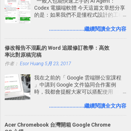
一般人也能快速上手的 AI Agent：
學： Evernote 新增類似 Google 文件的
Codex 電腦端軟體 今天這篇文章想分享
「免帳號登入」多人同步編輯功能
的是：如果我們不是懂程式設計的工程
師， 一般人要怎麼快速上手 OpenAI
（ChatGPT） 的 Codex 工具？ 如何用
........................繼續閱讀全文內容
這個 AI 助理，協助我們處理電腦硬碟資
料夾中的工作文件、任務成果，進一步
修改報告不混亂的 Word 追蹤修訂教學：高效
打造一個更自動化的電腦工作流程。
率比對原稿完稿
作者：
Esor Huang
5月 23, 2017
我在之前的「 Google 雲端辦公室課程
」中講到 Google 文件協同合作案例
時，我都會提醒大家可以搭配使用
Google 文件上的「建議操作」功能，讓
多人編輯同一份報告、文章時更加條理
........................繼續閱讀全文內容
分明，修改更有效率。而這並非 Google
文件獨創功能，事實上這是來自於
Acer Chromebook 台灣開箱 Google Chrome
Word 上優秀的文書編輯老傳統：「