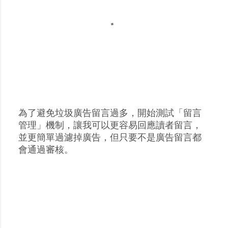
為了避免垃圾廣告留言過多，開始測試「留言
張
管理」機制，讓我可以更容易回應讀者留言，
貼
並更簡單過濾掉廣告，但只要不是廣告留言都
留
會通過審核。
言