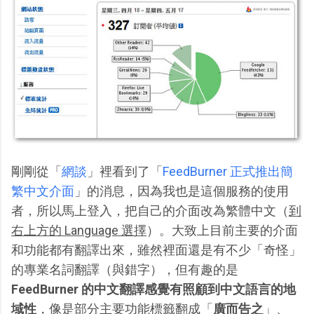
剛剛從「
網談
」裡看到了「
FeedBurner 正式推出簡
繁中文介面
」的消息，因為我也是這個服務的使用
者，所以馬上登入，把自己的介面改為繁體中文（
到
右上方的 Language 選擇
）。大致上目前主要的介面
和功能都有翻譯出來，雖然裡面還是有不少「奇怪」
的專業名詞翻譯（與錯字），但有趣的是
FeedBurner 的中文翻譯感覺有照顧到中文語言的地
域性
，像是部分主要功能標籤翻成「
廣而告之
」、