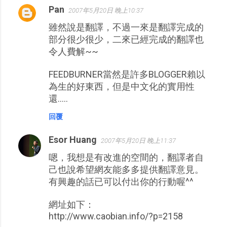
Pan
2007年5月20日 晚上10:37
雖然說是翻譯，不過一來是翻譯完成的
部分很少很少，二來已經完成的翻譯也
令人費解~~
FEEDBURNER當然是許多BLOGGER賴以
為生的好東西，但是中文化的實用性
還.....
回覆
Esor Huang
2007年5月20日 晚上11:37
嗯，我想是有改進的空間的，翻譯者自
己也說希望網友能多多提供翻譯意見。
有興趣的話已可以付出你的行動喔^^
網址如下：
http://www.caobian.info/?p=2158