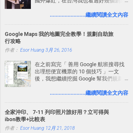
國外爆紅，在台灣我也看過好幾個創業
團隊使用 Slack 來做公司內部的訊息管
理，到底 Slack 有什麼魅力？它是不是
........................繼續閱讀全文內容
比起 LINE 或 Facebook 或 Email 更能有
效率的管理團隊溝通呢？我自己今年也
Google Maps 我的地圖完全教學！規劃自助旅
有機會在一個專案合作中使用了 Slack
行攻略
一段時間，我覺得它吸引人之處有三
作者：
Esor Huang
點： 1. 「 很有趣 」： Slack 裡擁有跟
3月 26, 2016
LINE 或 Facebook 一樣易於讓公司同事
在之前寫完「 善用 Google 航班搜尋找
聊天打屁、傳送有趣影音圖文的功能。
出理想便宜機票的 10 個技巧 」一文
2. 「 有效率 」：但是 Slack 的頻道、群
後，我想繼續挖掘 Google 幫我們規劃
組機制讓茶水間的聊天，不會干擾工作
自助旅行的潛力。 今天這篇文章，就深
的討論，並且星號與釘選功能讓每個同
入的來聊聊 Google 的「我的地圖」服
........................繼續閱讀全文內容
事可以從聊天中記錄重點。 3. 「 有彈性
務，這是一個可以讓我們「自訂地圖」
」： Slack 的架構可以讓每一個團隊設
的工具 ，在地圖上任意繪製地標、路
計出符合自己需求的通訊平台， Slack
全家沖印、 7-11 列印照片誰好用？立可得與
線，對商務需求來說可以打造出一張一
的軟體則讓同事可以在任何地方和公司
ibon教學+比較表
張資料地圖（例如我之前在製作一本新
保持聯繫。 如果你需要中文版的同類平
作者：
Esor Huang
書時建立的「 台灣推薦空拍地點地圖
12月 21, 2018
台，可以參考： JANDI 高效率團隊通訊