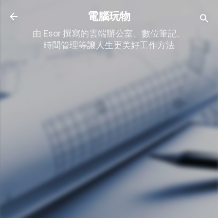
跳到主要內容
電腦玩物
由 Esor 撰寫的雲端辦公室、數位筆記、
時間管理等讓人生更美好工作方法