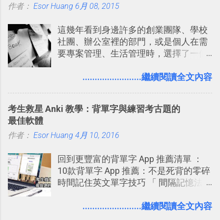
作者：
Esor Huang
（或是沒有好的印表機），又不想跑照
6月 08, 2015
享合作，讓彼此都能在手機上查看這次
相館，那麼這時候 「便利商店」同樣也
旅行地圖。
這幾年看到身邊許多的創業團隊、學校
提供了印照片的服務 ，而且價格不貴，
社團、辦公室裡的部門，或是個人在需
可以立即拿到，操作流程也十分簡單。
要專案管理、生活管理時，選擇了一個
之前我在電腦玩物分享過：「 不需買印
叫做「 Trello 」的雲端服務，這到底是
表機也免隨身碟， 7-11 全家雲端列印超
一個什麼樣的管理工具，讓這麼多人都
........................繼續閱讀全文內容
方便教學 」。這篇文章則從印照片出
愛用 Trello ？在電腦玩物上，我也從旁
發： 同樣的不需買印表機、不需隨身
敲側擊的角度，寫過幾篇「 Trello 概
碟，就能快速印出高品質的照片成品。
考生救星 Anki 教學：背單字與練習考古題的
念」的管理教學文章： 把 Evernote 當
最佳軟體
作 Trello！ Kanbanote 筆記看板管理法
作者：
Esor Huang
Google Drive 變身 Trello ！幫雲端硬碟
4月 10, 2016
建立專案看板 但是，我自己也一直使用
回到更豐富的背單字 App 推薦清單 ：
著 Trello ，卻還沒有在電腦玩物上寫過
10款背單字 App 推薦：不是死背的零碎
一篇完整的介紹！雖然錯過了幾年前第
時間記住英文單字技巧 「 間隔記憶法
一時間推薦 Trello 的時機，但在這段時
」，是指透過特定時間的反覆記憶，把
間的使用經驗下，剛好可以讓我整理沉
短期記憶變成長期記憶。 舉例來說我今
........................繼續閱讀全文內容
澱自己的使用方法，歸納出「 為什麼值
天記住一個單字，相關一兩天之後我可
得試試看 Trello 的關鍵特色 」，然後轉