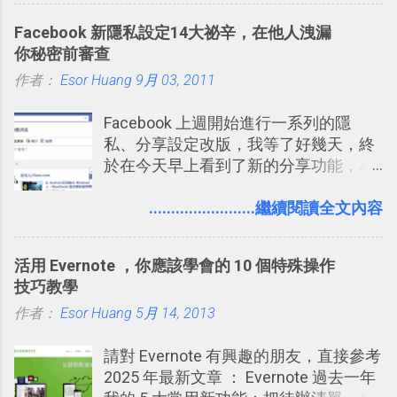
能快要忘記，這時再次複習，記憶就增
化成這篇文章深入淺出的 Trello 上手教
Facebook 新隱私設定14大祕辛，在他人洩漏
強；然後下次快要忘記可能變成相隔一
學。 2015/6/13 新增： 免費專案管理軟
你秘密前審查
個禮拜，這時再次複習，就能把記憶強
體推薦！困難計畫簡單管理 13 種工具
作者：
Esor Huang
化，讓記憶延長到可能半個月；那時候
9月 03, 2011
2016 年新增 ： 如何將 Trello 切換到繁
再做一次複習，或許我們就擁有了接下
體中文版？網頁 App 全中文化
Facebook 上週開始進行一系列的隱
來一個月的記憶長度！就這樣反覆慢慢
2016/7/7 新增 ： 如何活用 Trello 記
私、分享設定改版，我等了好幾天，終
拉長時間練習，就能讓一個東西成為腦
帳？我的理財計畫心得與看板範本
於在今天早上看到了新的分享功能，相
海中更深刻的記憶。 問題是，當我們一
2016/7/13 新增： 如何將網頁資料快速
信台灣用戶大多數應該也都已經可以使
次要記住 1000 個英文單字，或是一次
剪貼到 Trello？收集專案資料技巧
用新版的分享功能與隱私設定。 嚴格來
........................繼續閱讀全文內容
要準備數百個考試問題時，自己手動進
2016/8 新增： Trello 開放「強化功能」
說，這次新版設定大多數都是以前就有
行間隔記憶法的練習不是很累嗎？所以
讓免費用戶串聯 Evernote 等雲端服務
的功能，只是現在換到比較好操作的位
就有了自動化的工具，幫助我們管理要
2016/8 新增 ： Trello 卡片自訂欄位密
活用 Evernote ，你應該學會的 10 個特殊操作
置。不過有一項很實用的設定是新增
練習的記憶卡片，自動規劃要延期複習
技！最想要的強大 Trello 客製化範例教
技巧教學
的， 那就是可以 事先審查 朋友「標籤
的卡片，每天自動產生記憶練習題，這
學 2016/11 新增： [時間技客-7] 重要緊
作者：
Esor Huang
你」的內容，決定要不要讓其他朋友看
5月 14, 2013
樣的軟體中最受好評的，或許就是今天
急時間管理四象限在 Trello 活用與範本
到這些標籤。 具體來說，朋友如果把你
要推薦的 「 Anki 」 。
下載 2017/2 新增 ： Trello 團隊如何使
請對 Evernote 有興趣的朋友，直接參考
標籤在他的訊息中，或是想把你標籤在
用 Trello？ 8個專案排程協作重點技巧
2025 年最新文章 ： Evernote 過去一年
相片圖片裡，現在你都多了一個「事先
2017/6 新增： 如何用 Trello 規劃自助