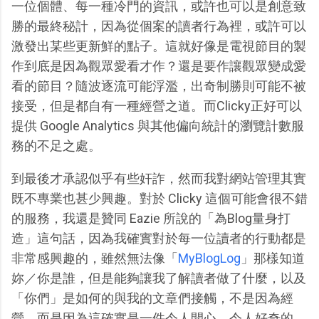
一位個體、每一種冷門的資訊，或許也可以是創意致
勝的最終秘計，因為從個案的讀者行為裡，或許可以
激發出某些更新鮮的點子。這就好像是電視節目的製
作到底是因為觀眾愛看才作？還是要作讓觀眾變成愛
看的節目？隨波逐流可能浮濫，出奇制勝則可能不被
接受，但是都自有一種經營之道。而Clicky正好可以
提供 Google Analytics 與其他偏向統計的瀏覽計數服
務的不足之處。
到最後才承認似乎有些奸詐，然而我對網站管理其實
既不專業也甚少興趣。對於 Clicky 這個可能會很不錯
的服務，我還是贊同 Eazie 所說的「為Blog量身打
造」這句話，因為我確實對於每一位讀者的行動都是
非常感興趣的，雖然無法像「
MyBlogLog
」那樣知道
妳／你是誰，但是能夠讓我了解讀者做了什麼，以及
「你們」是如何的與我的文章們接觸，不是因為經
營，而是因為這確實是一件令人開心、令人好奇的