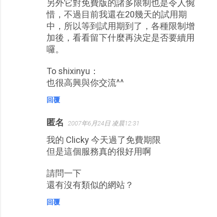
另外它對免費版的諸多限制也是令人惋
惜，不過目前我還在20幾天的試用期
中，所以等到試用期到了，各種限制增
加後，看看留下什麼再決定是否要續用
囉。
To shixinyu：
也很高興與你交流^^
回覆
匿名
2007年6月24日 凌晨12:31
我的 Clicky 今天過了免費期限
但是這個服務真的很好用啊
請問一下
還有沒有類似的網站？
回覆