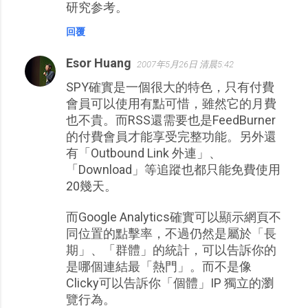
研究参考。
回覆
Esor Huang
2007年5月26日 清晨5:42
SPY確實是一個很大的特色，只有付費
會員可以使用有點可惜，雖然它的月費
也不貴。而RSS還需要也是FeedBurner
的付費會員才能享受完整功能。另外還
有「Outbound Link 外連」、
「Download」等追蹤也都只能免費使用
20幾天。
而Google Analytics確實可以顯示網頁不
同位置的點擊率，不過仍然是屬於「長
期」、「群體」的統計，可以告訴你的
是哪個連結最「熱門」。而不是像
Clicky可以告訴你「個體」IP 獨立的瀏
覽行為。