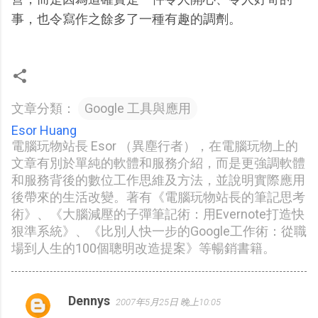
事，也令寫作之餘多了一種有趣的調劑。
文章分類：
Google 工具與應用
Esor Huang
電腦玩物站長 Esor （異塵行者），在電腦玩物上的
文章有別於單純的軟體和服務介紹，而是更強調軟體
和服務背後的數位工作思維及方法，並說明實際應用
後帶來的生活改變。著有《電腦玩物站長的筆記思考
術》、《大腦減壓的子彈筆記術：用Evernote打造快
狠準系統》、《比別人快一步的Google工作術：從職
場到人生的100個聰明改造提案》等暢銷書籍。
Dennys
2007年5月25日 晚上10:05
留