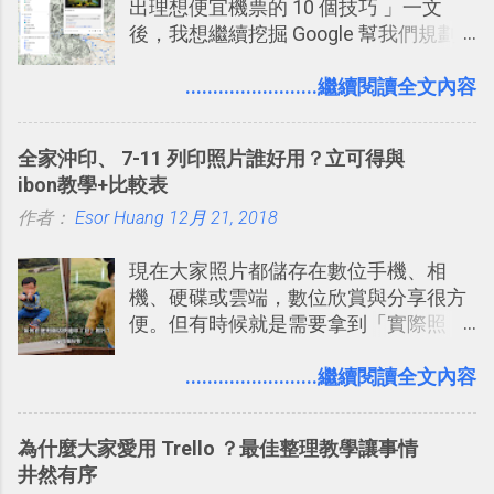
出理想便宜機票的 10 個技巧 」一文
2. 「 有效率 」：但是 Slack 的頻道、群
後，我想繼續挖掘 Google 幫我們規劃
組機制讓茶水間的聊天，不會干擾工作
自助旅行的潛力。 今天這篇文章，就深
的討論，並且星號與釘選功能讓每個同
入的來聊聊 Google 的「我的地圖」服
........................繼續閱讀全文內容
事可以從聊天中記錄重點。 3. 「 有彈性
務，這是一個可以讓我們「自訂地圖」
」： Slack 的架構可以讓每一個團隊設
的工具 ，在地圖上任意繪製地標、路
計出符合自己需求的通訊平台， Slack
全家沖印、 7-11 列印照片誰好用？立可得與
線，對商務需求來說可以打造出一張一
的軟體則讓同事可以在任何地方和公司
ibon教學+比較表
張資料地圖（例如我之前在製作一本新
保持聯繫。 如果你需要中文版的同類平
作者：
Esor Huang
書時建立的「 台灣推薦空拍地點地圖
12月 21, 2018
台，可以參考： JANDI 高效率團隊通訊
」），對生活需求來說，則可以讓我們
平台完整教學，比 Slack 更適合中文用
現在大家照片都儲存在數位手機、相
規劃自助旅行路線！ Google 「我的地
戶 。 2017/3 新增 ： Sortd for Slack：
機、硬碟或雲端，數位欣賞與分享很方
圖」在規劃自助旅行路線時可以解決許
改造 Slack 討論串介面變成專案任務排
便。但有時候就是需要拿到「實際照
多問題： 國外地點名稱地址常常難懂，
程看板
片」，例如： 小朋友學校的勞作作業 想
用自訂地圖就能自己取一個好辨識的名
要製作家庭相框 用照片來當小禮物 把照
........................繼續閱讀全文內容
稱。 在規劃路線之外，自訂地圖還能補
片貼在紙本手帳上 這時候，有什麼方法
充許多旅遊圖文資料，讓這張地圖就是
可以快速把數位照片「洗」成實體照
旅遊手冊。 好看的自訂地圖一方面旅行
為什麼大家愛用 Trello ？最佳整理教學讓事情
片？而且最好能不花時間、立即拿到、
時帶來好心情，二方面事後就是最好的
井然有序
價格也不貴呢？ 如果家裡沒有印表機
旅遊回憶之一。 自訂地圖還能跟朋友共