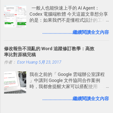
哪個遊戲？但也正因為如此，Facebook
一般人也能快速上手的 AI Agent：
如何分析使用你的個人資料而達到這種
Codex 電腦端軟體 今天這篇文章想分享
社群效果？則是很多人感到疑慮的部
的是：如果我們不是懂程式設計的工程
份，也是惡意程式有可能利用的部份 。
師， 一般人要怎麼快速上手 OpenAI
最新版Facebook隱私設定補充說明：
（ChatGPT） 的 Codex 工具？ 如何用
........................繼續閱讀全文內容
從Facebook隱私設定全新簡化介面設計
這個 AI 助理，協助我們處理電腦硬碟資
中看權限控管重點 我個人是推薦大家來
料夾中的工作文件、任務成果，進一步
使用Facebook的，我自己也在
修改報告不混亂的 Word 追蹤修訂教學：高效
打造一個更自動化的電腦工作流程。
Facebook中接收到朋友互動產生的樂趣
率比對原稿完稿
與益處。例如經由Facebook專屬頁面建
作者：
Esor Huang
5月 23, 2017
立的「 電腦玩物 」粉絲專頁，我把自己
寫文章的過程，以及開始寫一篇文章前
我在之前的「 Google 雲端辦公室課程
後的思考分享上去，從讀者回饋中，我
」中講到 Google 文件協同合作案例
因此可以邊寫邊修改調整文章的方向，
時，我都會提醒大家可以搭配使用
甚至獲得一些新的資料，讓電腦玩物裡
Google 文件上的「建議操作」功能，讓
的文章發表多了一分集思廣益的趣味。
多人編輯同一份報告、文章時更加條理
........................繼續閱讀全文內容
正是Facebook在「 玩樂 」之外也是「
分明，修改更有效率。而這並非 Google
有用 」的 ，所以我才會推薦大家去使用
文件獨創功能，事實上這是來自於
它。但也因為這樣，我覺得也有必要向