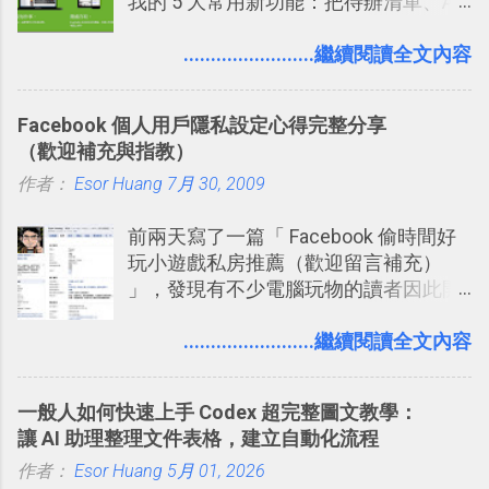
我的 5 大常用新功能：把待辦清單、AI
審查」的機制，可以決定這些你被標籤
旅行？我的 Trello 行程計畫使用技巧教
辨識、長專案筆記裝進第二大腦 新功能
的內容可不可以出現在你的個人檔案塗
學 2017/7 新增： 如何讓 Trello 列表與
介紹文章： 把不同筆記中的待辦清單統
........................繼續閱讀全文內容
鴉牆上，從而禁止可能的祕密被你其他
卡片不再落落長？專案管理的5個關鍵
一管理！ Evernote 強化原本已經很好用
朋友看到。 當然，這也可以最大程度的
技巧 2017/8/23 新增 ： 如何用 Trello 做
的工作事項功能 新功能教學： Evernote
杜絕遊戲、廣告討厭的標籤行為。
子彈筆記？我的 Trello GTD 方法範例看
Facebook 個人用戶隱私設定心得完整分享
大綱收合、目錄連結、錨點連結，整理
板分享
（歡迎補充與指教）
超長筆記應用案例分享 新功能教學： 會
作者：
Esor Huang
議記錄不麻煩！我常用兩個 Evernote AI
7月 30, 2009
功能整理錄音、手寫筆記 更新功能教
前兩天寫了一篇「 Facebook 偷時間好
學： Evernote 新增類似 Google 文件的
玩小遊戲私房推薦（歡迎留言補充）
「免帳號登入」多人同步編輯功能
」，發現有不少電腦玩物的讀者因此開
始加入Facebook。整體來說，
Facebook確 實是目前最好的社群、社
........................繼續閱讀全文內容
交服務之一，它優秀的互動配對機制，
讓你可以在Facebook中體驗到最即時而
一般人如何快速上手 Codex 超完整圖文教學：
有趣的交友聯繫： 例如你可以看到朋友
讓 AI 助理整理文件表格，建立自動化流程
又加入了哪個社團？某位好友又出現在
作者：
Esor Huang
哪張相片中？或者有哪些朋友正熱衷於
5月 01, 2026