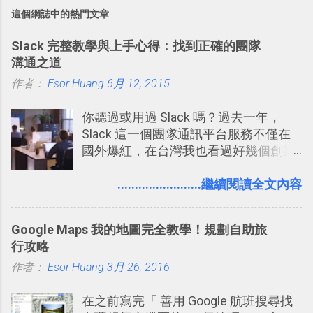
這個網誌中的熱門文章
Slack 完整教學與上手心得：找到正確的團隊
溝通之道
作者：
Esor Huang
6月 12, 2015
你聽過或用過 Slack 嗎？過去一年，
Slack 這一個團隊通訊平台服務不僅在
國外爆紅，在台灣我也看過好幾個創業
團隊使用 Slack 來做公司內部的訊息管
理，到底 Slack 有什麼魅力？它是不是
........................繼續閱讀全文內容
比起 LINE 或 Facebook 或 Email 更能有
效率的管理團隊溝通呢？我自己今年也
Google Maps 我的地圖完全教學！規劃自助旅
有機會在一個專案合作中使用了 Slack
行攻略
一段時間，我覺得它吸引人之處有三
作者：
Esor Huang
點： 1. 「 很有趣 」： Slack 裡擁有跟
3月 26, 2016
LINE 或 Facebook 一樣易於讓公司同事
在之前寫完「 善用 Google 航班搜尋找
聊天打屁、傳送有趣影音圖文的功能。