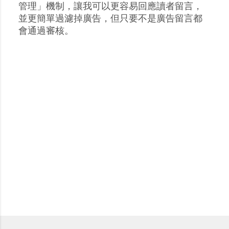
張
管理」機制，讓我可以更容易回應讀者留言，
貼
並更簡單過濾掉廣告，但只要不是廣告留言都
留
會通過審核。
言