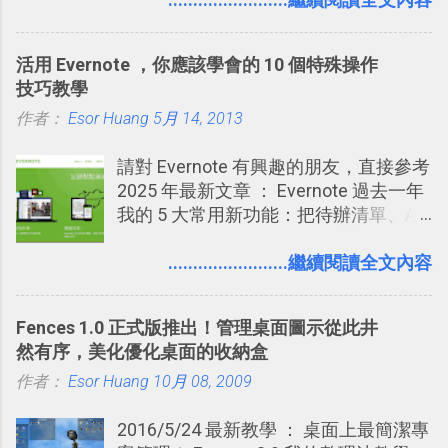
天記住一個單字，相關一兩天之後我可
能快要忘記，這時再次複習，記憶就增
活用 Evernote ，你應該學會的 10 個特殊操作
強；然後下次快要忘記可能變成相隔一
技巧教學
個禮拜，這時再次複習，就能把記憶強
作者：
Esor Huang
化，讓記憶延長到可能半個月；那時候
5月 14, 2013
再做一次複習，或許我們就擁有了接下
請對 Evernote 有興趣的朋友，直接參考
來一個月的記憶長度！就這樣反覆慢慢
2025 年最新文章 ： Evernote 過去一年
拉長時間練習，就能讓一個東西成為腦
我的 5 大常用新功能：把待辦清單、AI
海中更深刻的記憶。 問題是，當我們一
辨識、長專案筆記裝進第二大腦 新功能
次要記住 1000 個英文單字，或是一次
介紹文章： 把不同筆記中的待辦清單統
........................繼續閱讀全文內容
要準備數百個考試問題時，自己手動進
一管理！ Evernote 強化原本已經很好用
行間隔記憶法的練習不是很累嗎？所以
的工作事項功能 新功能教學： Evernote
就有了自動化的工具，幫助我們管理要
Fences 1.0 正式版推出！管理桌面圖示從此井
大綱收合、目錄連結、錨點連結，整理
練習的記憶卡片，自動規劃要延期複習
然有序，美化優化桌面的收納盒
超長筆記應用案例分享 新功能教學： 會
的卡片，每天自動產生記憶練習題，這
作者：
Esor Huang
議記錄不麻煩！我常用兩個 Evernote AI
10月 08, 2009
樣的軟體中最受好評的，或許就是今天
功能整理錄音、手寫筆記 更新功能教
要推薦的 「 Anki 」 。
2016/5/24 最新教學 ： 桌面上最簡潔專
學： Evernote 新增類似 Google 文件的