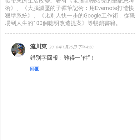
後帶來的生活改變。著有《電腦玩物站長的筆記思考
術》、《大腦減壓的子彈筆記術：用Evernote打造快
狠準系統》、《比別人快一步的Google工作術：從職
場到人生的100個聰明改造提案》等暢銷書籍。
流川東
2016年1月25日 下午4:50
留
錯別字回報：難得一"件"！
言
回覆