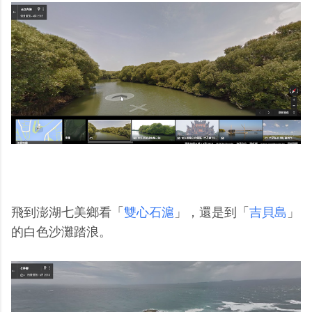
飛到澎湖七美鄉看「
雙心石滬
」，還是到「
吉貝島
」
的白色沙灘踏浪。