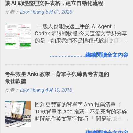
讓 AI 助理整理文件表格，建立自動化流程
的， 那就是可以 事先審查 朋友「標籤
旅遊回憶之一。 自訂地圖還能跟朋友共
作者：
Esor Huang
你」的內容，決定要不要讓其他朋友看
5月 01, 2026
享合作，讓彼此都能在手機上查看這次
到這些標籤。 具體來說，朋友如果把你
旅行地圖。
一般人也能快速上手的 AI Agent：
標籤在他的訊息中，或是想把你標籤在
Codex 電腦端軟體 今天這篇文章想分享
相片圖片裡，現在你都多了一個「事先
的是：如果我們不是懂程式設計的工程
審查」的機制，可以決定這些你被標籤
師， 一般人要怎麼快速上手 OpenAI
的內容可不可以出現在你的個人檔案塗
（ChatGPT） 的 Codex 工具？ 如何用
........................繼續閱讀全文內容
鴉牆上，從而禁止可能的祕密被你其他
這個 AI 助理，協助我們處理電腦硬碟資
朋友看到。 當然，這也可以最大程度的
料夾中的工作文件、任務成果，進一步
杜絕遊戲、廣告討厭的標籤行為。
考生救星 Anki 教學：背單字與練習考古題的
打造一個更自動化的電腦工作流程。
最佳軟體
作者：
Esor Huang
4月 10, 2016
回到更豐富的背單字 App 推薦清單 ：
10款背單字 App 推薦：不是死背的零碎
時間記住英文單字技巧 「 間隔記憶法
」，是指透過特定時間的反覆記憶，把
短期記憶變成長期記憶。 舉例來說我今
........................繼續閱讀全文內容