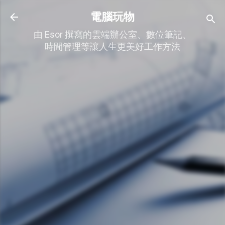
跳到主要內容
電腦玩物
由 Esor 撰寫的雲端辦公室、數位筆記、
時間管理等讓人生更美好工作方法