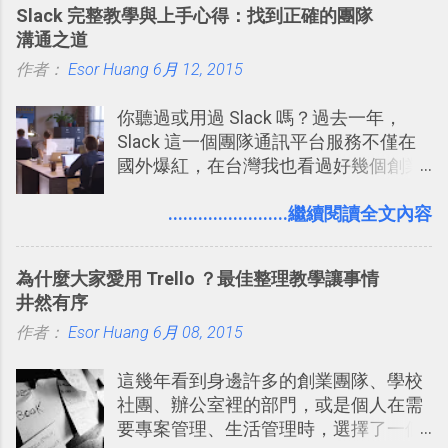
Slack 完整教學與上手心得：找到正確的團隊
Codex 這樣的 AI 工作作進階處理。
溝通之道
作者：
Esor Huang
6月 12, 2015
你聽過或用過 Slack 嗎？過去一年，
Slack 這一個團隊通訊平台服務不僅在
國外爆紅，在台灣我也看過好幾個創業
團隊使用 Slack 來做公司內部的訊息管
理，到底 Slack 有什麼魅力？它是不是
........................繼續閱讀全文內容
比起 LINE 或 Facebook 或 Email 更能有
效率的管理團隊溝通呢？我自己今年也
為什麼大家愛用 Trello ？最佳整理教學讓事情
有機會在一個專案合作中使用了 Slack
井然有序
一段時間，我覺得它吸引人之處有三
作者：
Esor Huang
點： 1. 「 很有趣 」： Slack 裡擁有跟
6月 08, 2015
LINE 或 Facebook 一樣易於讓公司同事
這幾年看到身邊許多的創業團隊、學校
聊天打屁、傳送有趣影音圖文的功能。
社團、辦公室裡的部門，或是個人在需
2. 「 有效率 」：但是 Slack 的頻道、群
要專案管理、生活管理時，選擇了一個
組機制讓茶水間的聊天，不會干擾工作