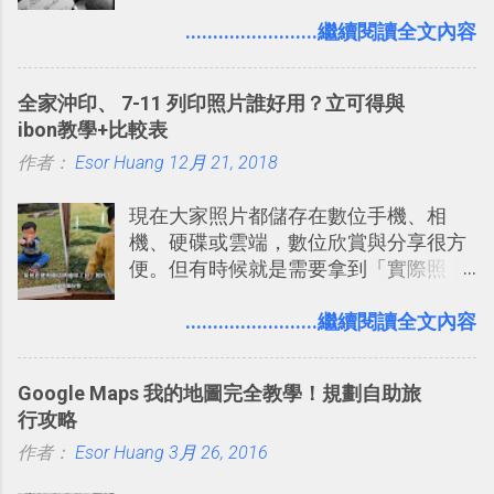
叫做「 Trello 」的雲端服務，這到底是
的討論，並且星號與釘選功能讓每個同
一個什麼樣的管理工具，讓這麼多人都
........................繼續閱讀全文內容
事可以從聊天中記錄重點。 3. 「 有彈性
愛用 Trello ？在電腦玩物上，我也從旁
」： Slack 的架構可以讓每一個團隊設
敲側擊的角度，寫過幾篇「 Trello 概
計出符合自己需求的通訊平台， Slack
全家沖印、 7-11 列印照片誰好用？立可得與
念」的管理教學文章： 把 Evernote 當
的軟體則讓同事可以在任何地方和公司
ibon教學+比較表
作 Trello！ Kanbanote 筆記看板管理法
保持聯繫。 如果你需要中文版的同類平
作者：
Esor Huang
Google Drive 變身 Trello ！幫雲端硬碟
12月 21, 2018
台，可以參考： JANDI 高效率團隊通訊
建立專案看板 但是，我自己也一直使用
平台完整教學，比 Slack 更適合中文用
現在大家照片都儲存在數位手機、相
著 Trello ，卻還沒有在電腦玩物上寫過
戶 。 2017/3 新增 ： Sortd for Slack：
機、硬碟或雲端，數位欣賞與分享很方
一篇完整的介紹！雖然錯過了幾年前第
改造 Slack 討論串介面變成專案任務排
便。但有時候就是需要拿到「實際照
一時間推薦 Trello 的時機，但在這段時
程看板
片」，例如： 小朋友學校的勞作作業 想
間的使用經驗下，剛好可以讓我整理沉
要製作家庭相框 用照片來當小禮物 把照
........................繼續閱讀全文內容
澱自己的使用方法，歸納出「 為什麼值
片貼在紙本手帳上 這時候，有什麼方法
得試試看 Trello 的關鍵特色 」，然後轉
可以快速把數位照片「洗」成實體照
化成這篇文章深入淺出的 Trello 上手教
Google Maps 我的地圖完全教學！規劃自助旅
片？而且最好能不花時間、立即拿到、
學。 2015/6/13 新增： 免費專案管理軟
行攻略
價格也不貴呢？ 如果家裡沒有印表機
體推薦！困難計畫簡單管理 13 種工具
作者：
Esor Huang
（或是沒有好的印表機），又不想跑照
3月 26, 2016
2016 年新增 ： 如何將 Trello 切換到繁
相館，那麼這時候 「便利商店」同樣也
體中文版？網頁 App 全中文化