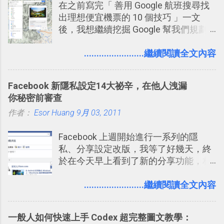
在之前寫完「 善用 Google 航班搜尋找
提供了印照片的服務 ，而且價格不貴，
2016/7/7 新增 ： 如何活用 Trello 記
出理想便宜機票的 10 個技巧 」一文
可以立即拿到，操作流程也十分簡單。
帳？我的理財計畫心得與看板範本
後，我想繼續挖掘 Google 幫我們規劃
之前我在電腦玩物分享過：「 不需買印
2016/7/13 新增： 如何將網頁資料快速
自助旅行的潛力。 今天這篇文章，就深
表機也免隨身碟， 7-11 全家雲端列印超
剪貼到 Trello？收集專案資料技巧
入的來聊聊 Google 的「我的地圖」服
........................繼續閱讀全文內容
方便教學 」。這篇文章則從印照片出
2016/8 新增： Trello 開放「強化功能」
務，這是一個可以讓我們「自訂地圖」
發： 同樣的不需買印表機、不需隨身
讓免費用戶串聯 Evernote 等雲端服務
的工具 ，在地圖上任意繪製地標、路
碟，就能快速印出高品質的照片成品。
2016/8 新增 ： Trello 卡片自訂欄位密
Facebook 新隱私設定14大祕辛，在他人洩漏
線，對商務需求來說可以打造出一張一
技！最想要的強大 Trello 客製化範例教
你秘密前審查
張資料地圖（例如我之前在製作一本新
學 2016/11 新增： [時間技客-7] 重要緊
作者：
Esor Huang
書時建立的「 台灣推薦空拍地點地圖
9月 03, 2011
急時間管理四象限在 Trello 活用與範本
」），對生活需求來說，則可以讓我們
下載 2017/2 新增 ： Trello 團隊如何使
Facebook 上週開始進行一系列的隱
規劃自助旅行路線！ Google 「我的地
用 Trello？ 8個專案排程協作重點技巧
私、分享設定改版，我等了好幾天，終
圖」在規劃自助旅行路線時可以解決許
2017/6 新增： 如何用 Trello 規劃自助
於在今天早上看到了新的分享功能，相
多問題： 國外地點名稱地址常常難懂，
旅行？我的 Trello 行程計畫使用技巧教
信台灣用戶大多數應該也都已經可以使
用自訂地圖就能自己取一個好辨識的名
學 2017/7 新增： 如何讓 Trello 列表與
用新版的分享功能與隱私設定。 嚴格來
........................繼續閱讀全文內容
稱。 在規劃路線之外，自訂地圖還能補
卡片不再落落長？專案管理的5個關鍵
說，這次新版設定大多數都是以前就有
充許多旅遊圖文資料，讓這張地圖就是
技巧 2017/8/23 新增 ： 如何用 Trello 做
的功能，只是現在換到比較好操作的位
旅遊手冊。 好看的自訂地圖一方面旅行
子彈筆記？我的 Trello GTD 方法範例看
一般人如何快速上手 Codex 超完整圖文教學：
置。不過有一項很實用的設定是新增
時帶來好心情，二方面事後就是最好的
板分享