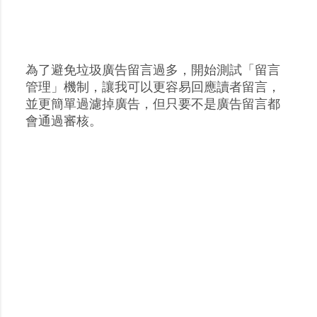
為了避免垃圾廣告留言過多，開始測試「留言
張
管理」機制，讓我可以更容易回應讀者留言，
貼
並更簡單過濾掉廣告，但只要不是廣告留言都
留
會通過審核。
言