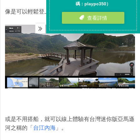
像是可以輕鬆登上「
龜山島
」一遊。
或是不用搭船，就可以線上體驗有台灣迷你版亞馬遜
河之稱的「
台江內海
」。