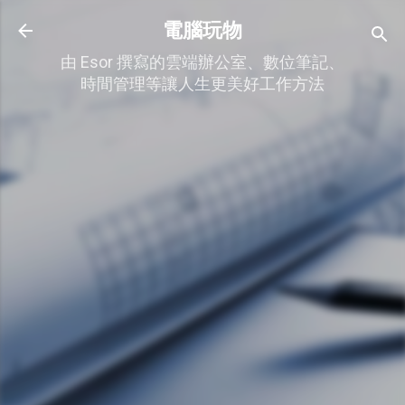
跳到主要內容
電腦玩物
由 Esor 撰寫的雲端辦公室、數位筆記、
時間管理等讓人生更美好工作方法