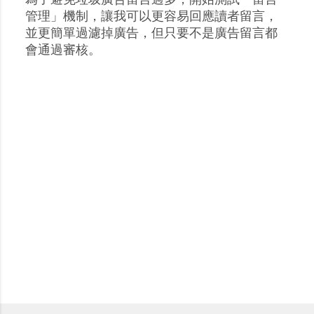
張
管理」機制，讓我可以更容易回應讀者留言，
貼
並更簡單過濾掉廣告，但只要不是廣告留言都
留
會通過審核。
言