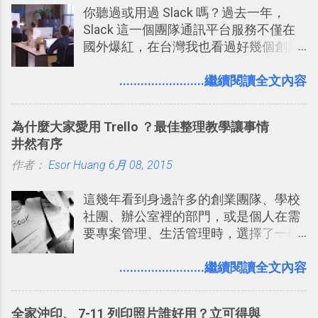
你聽過或用過 Slack 嗎？過去一年，
Slack 這一個團隊通訊平台服務不僅在
國外爆紅，在台灣我也看過好幾個創業
團隊使用 Slack 來做公司內部的訊息管
理，到底 Slack 有什麼魅力？它是不是
........................繼續閱讀全文內容
比起 LINE 或 Facebook 或 Email 更能有
效率的管理團隊溝通呢？我自己今年也
為什麼大家愛用 Trello ？最佳整理教學讓事情
有機會在一個專案合作中使用了 Slack
井然有序
一段時間，我覺得它吸引人之處有三
作者：
Esor Huang
點： 1. 「 很有趣 」： Slack 裡擁有跟
6月 08, 2015
LINE 或 Facebook 一樣易於讓公司同事
這幾年看到身邊許多的創業團隊、學校
聊天打屁、傳送有趣影音圖文的功能。
社團、辦公室裡的部門，或是個人在需
2. 「 有效率 」：但是 Slack 的頻道、群
要專案管理、生活管理時，選擇了一個
組機制讓茶水間的聊天，不會干擾工作
叫做「 Trello 」的雲端服務，這到底是
的討論，並且星號與釘選功能讓每個同
一個什麼樣的管理工具，讓這麼多人都
........................繼續閱讀全文內容
事可以從聊天中記錄重點。 3. 「 有彈性
愛用 Trello ？在電腦玩物上，我也從旁
」： Slack 的架構可以讓每一個團隊設
敲側擊的角度，寫過幾篇「 Trello 概
計出符合自己需求的通訊平台， Slack
全家沖印、 7-11 列印照片誰好用？立可得與