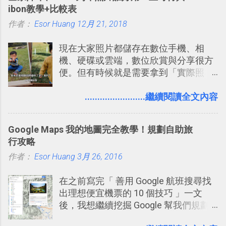
念」的管理教學文章： 把 Evernote 當
的軟體則讓同事可以在任何地方和公司
ibon教學+比較表
作 Trello！ Kanbanote 筆記看板管理法
保持聯繫。 如果你需要中文版的同類平
作者：
Esor Huang
Google Drive 變身 Trello ！幫雲端硬碟
12月 21, 2018
台，可以參考： JANDI 高效率團隊通訊
建立專案看板 但是，我自己也一直使用
平台完整教學，比 Slack 更適合中文用
現在大家照片都儲存在數位手機、相
著 Trello ，卻還沒有在電腦玩物上寫過
戶 。 2017/3 新增 ： Sortd for Slack：
機、硬碟或雲端，數位欣賞與分享很方
一篇完整的介紹！雖然錯過了幾年前第
改造 Slack 討論串介面變成專案任務排
便。但有時候就是需要拿到「實際照
一時間推薦 Trello 的時機，但在這段時
程看板
片」，例如： 小朋友學校的勞作作業 想
間的使用經驗下，剛好可以讓我整理沉
要製作家庭相框 用照片來當小禮物 把照
........................繼續閱讀全文內容
澱自己的使用方法，歸納出「 為什麼值
片貼在紙本手帳上 這時候，有什麼方法
得試試看 Trello 的關鍵特色 」，然後轉
可以快速把數位照片「洗」成實體照
化成這篇文章深入淺出的 Trello 上手教
Google Maps 我的地圖完全教學！規劃自助旅
片？而且最好能不花時間、立即拿到、
學。 2015/6/13 新增： 免費專案管理軟
行攻略
價格也不貴呢？ 如果家裡沒有印表機
體推薦！困難計畫簡單管理 13 種工具
作者：
Esor Huang
（或是沒有好的印表機），又不想跑照
3月 26, 2016
2016 年新增 ： 如何將 Trello 切換到繁
相館，那麼這時候 「便利商店」同樣也
體中文版？網頁 App 全中文化
在之前寫完「 善用 Google 航班搜尋找
提供了印照片的服務 ，而且價格不貴，
2016/7/7 新增 ： 如何活用 Trello 記
出理想便宜機票的 10 個技巧 」一文
可以立即拿到，操作流程也十分簡單。
帳？我的理財計畫心得與看板範本
後，我想繼續挖掘 Google 幫我們規劃
之前我在電腦玩物分享過：「 不需買印
2016/7/13 新增： 如何將網頁資料快速
自助旅行的潛力。 今天這篇文章，就深
表機也免隨身碟， 7-11 全家雲端列印超
剪貼到 Trello？收集專案資料技巧