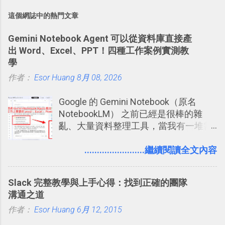
這個網誌中的熱門文章
Gemini Notebook Agent 可以從資料庫直接產
出 Word、Excel、PPT！四種工作案例實測教
學
作者：
Esor Huang
8月 08, 2026
Google 的 Gemini Notebook（原名
NotebookLM） 之前已經是很棒的雜
亂、大量資料整理工具，當我有一堆需
要抓出相關重點的研究資料，或是有大
量格式不一的混亂工作文件需要彙整，
........................繼續閱讀全文內容
我都喜歡用 Gemini Notebook 作第一階
段的整理，整理好後再交給 ChatGPT 或
Slack 完整教學與上手心得：找到正確的團隊
Codex 這樣的 AI 工作作進階處理。
溝通之道
作者：
Esor Huang
6月 12, 2015