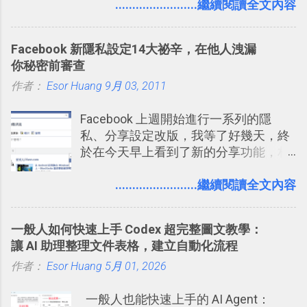
入的來聊聊 Google 的「我的地圖」服
........................繼續閱讀全文內容
方便教學 」。這篇文章則從印照片出
2016/8 新增： Trello 開放「強化功能」
務，這是一個可以讓我們「自訂地圖」
發： 同樣的不需買印表機、不需隨身
讓免費用戶串聯 Evernote 等雲端服務
的工具 ，在地圖上任意繪製地標、路
碟，就能快速印出高品質的照片成品。
2016/8 新增 ： Trello 卡片自訂欄位密
Facebook 新隱私設定14大祕辛，在他人洩漏
線，對商務需求來說可以打造出一張一
技！最想要的強大 Trello 客製化範例教
你秘密前審查
張資料地圖（例如我之前在製作一本新
學 2016/11 新增： [時間技客-7] 重要緊
作者：
Esor Huang
書時建立的「 台灣推薦空拍地點地圖
9月 03, 2011
急時間管理四象限在 Trello 活用與範本
」），對生活需求來說，則可以讓我們
下載 2017/2 新增 ： Trello 團隊如何使
Facebook 上週開始進行一系列的隱
規劃自助旅行路線！ Google 「我的地
用 Trello？ 8個專案排程協作重點技巧
私、分享設定改版，我等了好幾天，終
圖」在規劃自助旅行路線時可以解決許
2017/6 新增： 如何用 Trello 規劃自助
於在今天早上看到了新的分享功能，相
多問題： 國外地點名稱地址常常難懂，
旅行？我的 Trello 行程計畫使用技巧教
信台灣用戶大多數應該也都已經可以使
用自訂地圖就能自己取一個好辨識的名
學 2017/7 新增： 如何讓 Trello 列表與
用新版的分享功能與隱私設定。 嚴格來
........................繼續閱讀全文內容
稱。 在規劃路線之外，自訂地圖還能補
卡片不再落落長？專案管理的5個關鍵
說，這次新版設定大多數都是以前就有
充許多旅遊圖文資料，讓這張地圖就是
技巧 2017/8/23 新增 ： 如何用 Trello 做
的功能，只是現在換到比較好操作的位
旅遊手冊。 好看的自訂地圖一方面旅行
子彈筆記？我的 Trello GTD 方法範例看
一般人如何快速上手 Codex 超完整圖文教學：
置。不過有一項很實用的設定是新增
時帶來好心情，二方面事後就是最好的
板分享
讓 AI 助理整理文件表格，建立自動化流程
的， 那就是可以 事先審查 朋友「標籤
旅遊回憶之一。 自訂地圖還能跟朋友共
作者：
Esor Huang
你」的內容，決定要不要讓其他朋友看
5月 01, 2026
享合作，讓彼此都能在手機上查看這次
到這些標籤。 具體來說，朋友如果把你
旅行地圖。
一般人也能快速上手的 AI Agent：
標籤在他的訊息中，或是想把你標籤在