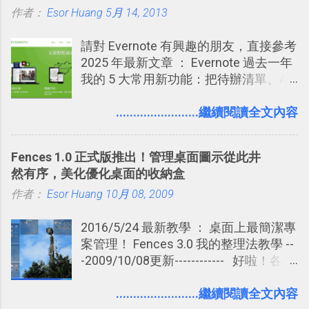
作者：
Esor Huang
化，讓記憶延長到可能半個月；那時候
5月 14, 2013
再做一次複習，或許我們就擁有了接下
請對 Evernote 有興趣的朋友，直接參考
來一個月的記憶長度！就這樣反覆慢慢
2025 年最新文章 ： Evernote 過去一年
拉長時間練習，就能讓一個東西成為腦
我的 5 大常用新功能：把待辦清單、AI
海中更深刻的記憶。 問題是，當我們一
辨識、長專案筆記裝進第二大腦 新功能
次要記住 1000 個英文單字，或是一次
介紹文章： 把不同筆記中的待辦清單統
........................繼續閱讀全文內容
要準備數百個考試問題時，自己手動進
一管理！ Evernote 強化原本已經很好用
行間隔記憶法的練習不是很累嗎？所以
的工作事項功能 新功能教學： Evernote
就有了自動化的工具，幫助我們管理要
Fences 1.0 正式版推出！管理桌面圖示從此井
大綱收合、目錄連結、錨點連結，整理
練習的記憶卡片，自動規劃要延期複習
然有序，美化優化桌面的收納盒
超長筆記應用案例分享 新功能教學： 會
的卡片，每天自動產生記憶練習題，這
作者：
Esor Huang
議記錄不麻煩！我常用兩個 Evernote AI
10月 08, 2009
樣的軟體中最受好評的，或許就是今天
功能整理錄音、手寫筆記 更新功能教
要推薦的 「 Anki 」 。
2016/5/24 最新教學 ： 桌面上最簡潔專
學： Evernote 新增類似 Google 文件的
案管理！ Fences 3.0 我的整理法教學 --
「免帳號登入」多人同步編輯功能
-2009/10/08更新------------ 好啦！各位
電腦玩物的老讀者、新朋友，我又要再
一次的推薦這款我個人非常愛用的免費
........................繼續閱讀全文內容