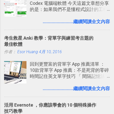
Codex 電腦端軟體 今天這篇文章想分享
相片圖片裡，現在你都多了一個「事先
的是：如果我們不是懂程式設計的工程
審查」的機制，可以決定這些你被標籤
師， 一般人要怎麼快速上手 OpenAI
的內容可不可以出現在你的個人檔案塗
（ChatGPT） 的 Codex 工具？ 如何用
........................繼續閱讀全文內容
鴉牆上，從而禁止可能的祕密被你其他
這個 AI 助理，協助我們處理電腦硬碟資
朋友看到。 當然，這也可以最大程度的
料夾中的工作文件、任務成果，進一步
杜絕遊戲、廣告討厭的標籤行為。
考生救星 Anki 教學：背單字與練習考古題的
打造一個更自動化的電腦工作流程。
最佳軟體
作者：
Esor Huang
4月 10, 2016
回到更豐富的背單字 App 推薦清單 ：
10款背單字 App 推薦：不是死背的零碎
時間記住英文單字技巧 「 間隔記憶法
」，是指透過特定時間的反覆記憶，把
短期記憶變成長期記憶。 舉例來說我今
........................繼續閱讀全文內容
天記住一個單字，相關一兩天之後我可
能快要忘記，這時再次複習，記憶就增
活用 Evernote ，你應該學會的 10 個特殊操作
強；然後下次快要忘記可能變成相隔一
技巧教學
個禮拜，這時再次複習，就能把記憶強