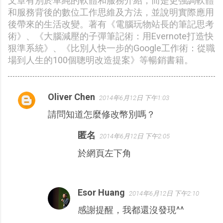
文章有別於單純的軟體和服務介紹，而是更強調軟體
和服務背後的數位工作思維及方法，並說明實際應用
後帶來的生活改變。著有《電腦玩物站長的筆記思考
術》、《大腦減壓的子彈筆記術：用Evernote打造快
狠準系統》、《比別人快一步的Google工作術：從職
場到人生的100個聰明改造提案》等暢銷書籍。
Oliver Chen
2014年6月12日 下午1:03
留
請問知道怎麼修改幣別嗎？
言
匿名
2014年6月12日 下午2:05
於網頁左下角
Esor Huang
2014年6月12日 下午2:10
感謝提醒，我都還沒發現^^