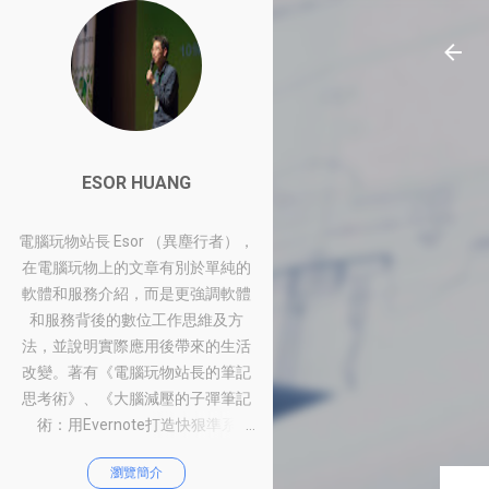
ESOR HUANG
電腦玩物站長 Esor （異塵行者），
在電腦玩物上的文章有別於單純的
軟體和服務介紹，而是更強調軟體
和服務背後的數位工作思維及方
法，並說明實際應用後帶來的生活
改變。著有《電腦玩物站長的筆記
思考術》、《大腦減壓的子彈筆記
術：用Evernote打造快狠準系
統》、《比別人快一步的Google工
瀏覽簡介
作術：從職場到人生的100個聰明