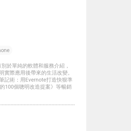
hone
章有別於單純的軟體和服務介紹，
明實際應用後帶來的生活改變。
術：用Evernote打造快狠準
生的100個聰明改造提案》等暢銷