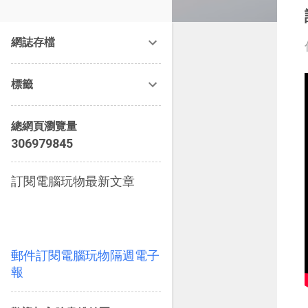
改造提案》等暢銷書籍。
網誌存檔
標籤
總網頁瀏覽量
3
0
6
9
7
9
8
4
5
訂閱電腦玩物最新文章
郵件訂閱電腦玩物隔週電子
報