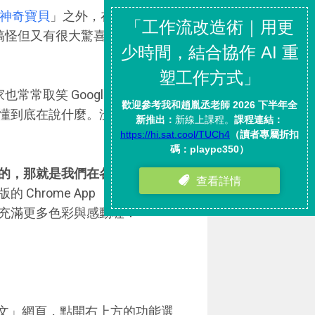
全球神奇寶貝
」之外，在愚人節的這
個搞怪但又有很大驚喜的功能隱藏
常常取笑 Google 翻譯在轉譯
懂到底在說什麼。沒關係，今天
的，那就是我們在各種即時通裡
 Chrome App ，他將可以幫
充滿更多色彩與感動喔！
進入一個「英文」網頁，點開右上方的功能選