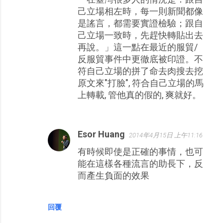
己立場相左時，每一則新聞都像
是謠言，都需要實證檢驗；跟自
己立場一致時，先趕快轉貼出去
再說。」這一點在最近的服貿/
反服貿事件中更徹底被印證。不
符自己立場的拼了命去肉搜去挖
原文來"打臉", 符合自己立場的馬
上轉載, 管他真的假的, 爽就好。
Esor Huang
2014年4月15日 上午11:16
有時候即使是正確的事情，也可
能在這樣各種流言的助長下，反
而產生負面的效果
回覆