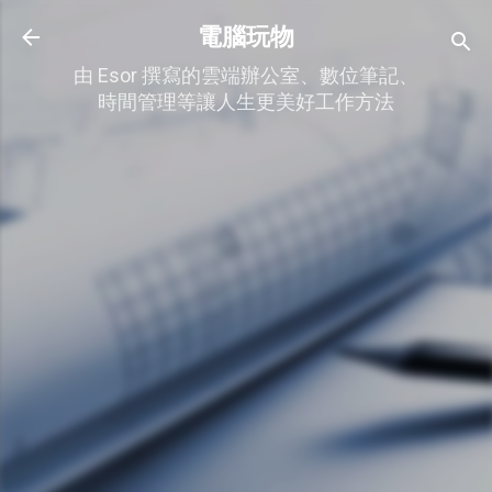
跳到主要內容
電腦玩物
由 Esor 撰寫的雲端辦公室、數位筆記、
時間管理等讓人生更美好工作方法