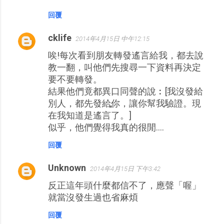
回覆
cklife
2014年4月15日 中午12:15
唉!每次看到朋友轉發遙言給我，都去說
教一翻，叫他們先搜尋一下資料再決定
要不要轉發。
結果他們竟都異口同聲的說︰[我沒發給
別人，都先發給你，讓你幫我驗證。現
在我知道是遙言了。]
似乎，他們覺得我真的很閒....
回覆
Unknown
2014年4月15日 下午3:42
反正這年頭什麼都信不了，應聲「喔」
就當沒發生過也省麻煩
回覆