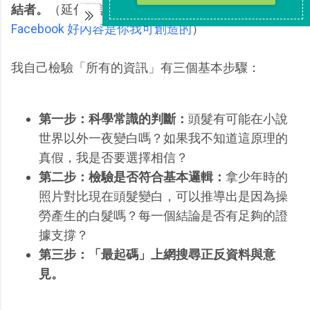
結者。
（延伸閱讀：
學會臉書「不讚」的方法，
Facebook 好內容是你我可創造的
）
我自己檢驗「所有的資訊」有三個基本步驟：
第一步：科學常識的判斷：
頭髮有可能在小說
世界以外一夜變白嗎？如果我不知道這原理的
真假，我是否要選擇相信？
第二步：檢驗是否符合基本邏輯：
拿少年時的
照片對比現在頭髮變白，可以推導出是因為操
勞產生的白髮嗎？每一個結論是否有足夠的證
據支撐？
第三步：「最起碼」上網搜尋正反資料與意
見。