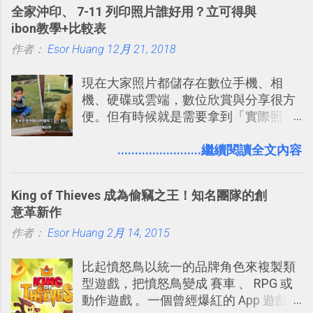
計出符合自己需求的通訊平台， Slack
全家沖印、 7-11 列印照片誰好用？立可得與
線，對商務需求來說可以打造出一張一
的軟體則讓同事可以在任何地方和公司
ibon教學+比較表
張資料地圖（例如我之前在製作一本新
保持聯繫。 如果你需要中文版的同類平
作者：
Esor Huang
書時建立的「 台灣推薦空拍地點地圖
12月 21, 2018
台，可以參考： JANDI 高效率團隊通訊
」），對生活需求來說，則可以讓我們
平台完整教學，比 Slack 更適合中文用
現在大家照片都儲存在數位手機、相
規劃自助旅行路線！ Google 「我的地
戶 。 2017/3 新增 ： Sortd for Slack：
機、硬碟或雲端，數位欣賞與分享很方
圖」在規劃自助旅行路線時可以解決許
改造 Slack 討論串介面變成專案任務排
便。但有時候就是需要拿到「實際照
多問題： 國外地點名稱地址常常難懂，
程看板
片」，例如： 小朋友學校的勞作作業 想
用自訂地圖就能自己取一個好辨識的名
要製作家庭相框 用照片來當小禮物 把照
........................繼續閱讀全文內容
稱。 在規劃路線之外，自訂地圖還能補
片貼在紙本手帳上 這時候，有什麼方法
充許多旅遊圖文資料，讓這張地圖就是
可以快速把數位照片「洗」成實體照
旅遊手冊。 好看的自訂地圖一方面旅行
King of Thieves 成為偷竊之王！知名團隊的創
片？而且最好能不花時間、立即拿到、
時帶來好心情，二方面事後就是最好的
意革新作
價格也不貴呢？ 如果家裡沒有印表機
旅遊回憶之一。 自訂地圖還能跟朋友共
作者：
Esor Huang
（或是沒有好的印表機），又不想跑照
2月 14, 2015
享合作，讓彼此都能在手機上查看這次
相館，那麼這時候 「便利商店」同樣也
旅行地圖。
比起憤怒鳥以統一的品牌角色來複製類
提供了印照片的服務 ，而且價格不貴，
型遊戲，把憤怒鳥變成 賽車 、 RPG 或
可以立即拿到，操作流程也十分簡單。
動作遊戲 。一個曾經爆紅的 App 遊戲開
之前我在電腦玩物分享過：「 不需買印