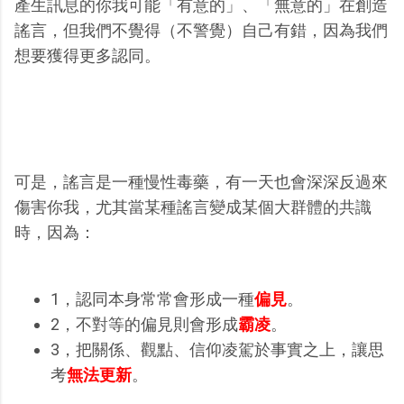
產生訊息的你我可能「有意的」、「無意的」在創造
謠言，但我們不覺得（不警覺）自己有錯，因為我們
想要獲得更多認同。
可是，謠言是一種慢性毒藥，有一天也會深深反過來
傷害你我，尤其當某種謠言變成某個大群體的共識
時，因為：
1，認同本身常常會形成一種
偏見
。
2，不對等的偏見則會形成
霸凌
。
3，把關係、觀點、信仰凌駕於事實之上，讓思
考
無法更新
。