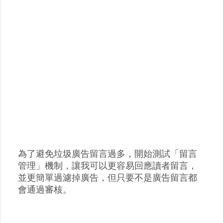
為了避免垃圾廣告留言過多，開始測試「留言
張
管理」機制，讓我可以更容易回應讀者留言，
貼
並更簡單過濾掉廣告，但只要不是廣告留言都
留
會通過審核。
言