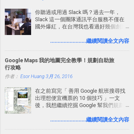
你聽過或用過 Slack 嗎？過去一年，
Slack 這一個團隊通訊平台服務不僅在
國外爆紅，在台灣我也看過好幾個創業
團隊使用 Slack 來做公司內部的訊息管
理，到底 Slack 有什麼魅力？它是不是
........................繼續閱讀全文內容
比起 LINE 或 Facebook 或 Email 更能有
效率的管理團隊溝通呢？我自己今年也
Google Maps 我的地圖完全教學！規劃自助旅
有機會在一個專案合作中使用了 Slack
行攻略
一段時間，我覺得它吸引人之處有三
作者：
Esor Huang
點： 1. 「 很有趣 」： Slack 裡擁有跟
3月 26, 2016
LINE 或 Facebook 一樣易於讓公司同事
在之前寫完「 善用 Google 航班搜尋找
聊天打屁、傳送有趣影音圖文的功能。
出理想便宜機票的 10 個技巧 」一文
2. 「 有效率 」：但是 Slack 的頻道、群
後，我想繼續挖掘 Google 幫我們規劃
組機制讓茶水間的聊天，不會干擾工作
自助旅行的潛力。 今天這篇文章，就深
的討論，並且星號與釘選功能讓每個同
入的來聊聊 Google 的「我的地圖」服
........................繼續閱讀全文內容
事可以從聊天中記錄重點。 3. 「 有彈性
務，這是一個可以讓我們「自訂地圖」
」： Slack 的架構可以讓每一個團隊設
的工具 ，在地圖上任意繪製地標、路