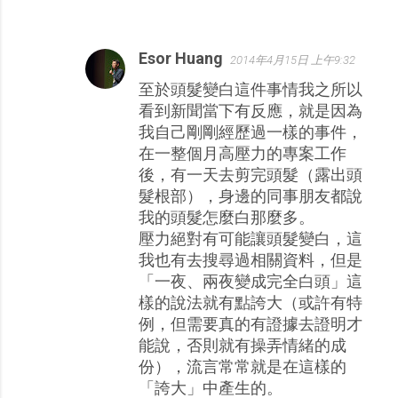
Esor Huang
2014年4月15日 上午9:32
至於頭髮變白這件事情我之所以
看到新聞當下有反應，就是因為
我自己剛剛經歷過一樣的事件，
在一整個月高壓力的專案工作
後，有一天去剪完頭髮（露出頭
髮根部），身邊的同事朋友都說
我的頭髮怎麼白那麼多。
壓力絕對有可能讓頭髮變白，這
我也有去搜尋過相關資料，但是
「一夜、兩夜變成完全白頭」這
樣的說法就有點誇大（或許有特
例，但需要真的有證據去證明才
能說，否則就有操弄情緒的成
份），流言常常就是在這樣的
「誇大」中產生的。