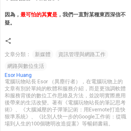
因為，
最可怕的其實是
，我們一直對某種東西深信不
疑。
文章分類：
新媒體
資訊管理與網路工作
網路與數位生活
Esor Huang
電腦玩物站長 Esor （異塵行者），在電腦玩物上的
文章有別於單純的軟體和服務介紹，而是更強調軟體
和服務背後的數位工作思維及方法，並說明實際應用
後帶來的生活改變。著有《電腦玩物站長的筆記思考
術》、《大腦減壓的子彈筆記術：用Evernote打造快
狠準系統》、《比別人快一步的Google工作術：從職
場到人生的100個聰明改造提案》等暢銷書籍。