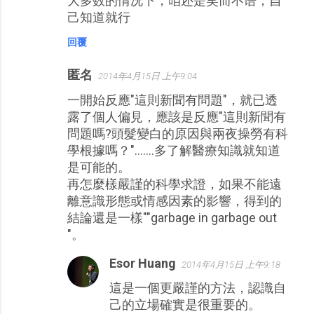
大多数的情况下，咱还是笑而不语，自
己知道就行
回覆
匿名
2014年4月15日 上午9:04
一開始反應"這則新聞有問題"，就已透
露了個人偏見，應該是反應"這則新聞有
問題嗎?頭髮變白的原因與兩夜操勞有科
學根據嗎？".......多了解醫療知識就知道
是可能的。
再怎麼樣嚴謹的科學求證，如果不能遠
離意識形態或情感因素的影響，得到的
結論還是一樣""garbage in garbage out
"。
Esor Huang
2014年4月15日 上午9:18
這是一個更嚴謹的方法，認識自
己的立場確實是很重要的。