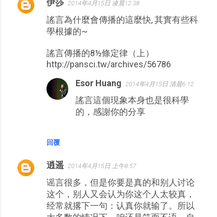
伊莎
2014年4月15日 凌晨12:38
謠言為什麼會傳播的這麼快, 其實有些科
學根據的~
謠言傳播的8½條定律（上）
http://pansci.tw/archives/56786
Esor Huang
2014年4月15日 清晨6:12
謠言這個現象本身也是很科學
的，感謝你的分享
回覆
逍遥
2014年4月15日 上午8:57
谣言很多，但是你要是真的和别人讨论
这个，别人又会认为你这个人太较真，
经常就撂下一句：认真你就输了。所以