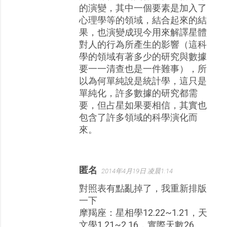
的演變，其中一個要素是加入了
心理學等的領域，結合起來的結
果，也演變成現今用來解譯星體
對人的行為所產生的影響（這科
學的領域有著多少的研究與數據
要一一清查也是一件難事），所
以為何單純說是統計學，這只是
單純化，許多數據的研究都需
要，但占星如果要相信，其實也
包含了許多領域的科學演化而
來。
匿名
2014年4月19日 凌晨1:14
對照表有點亂掉了，我重新排版
一下
摩羯座：星相學12.22~1.21，天
文學1.21~2.16，實際天數26