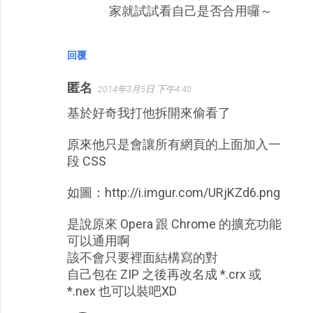
家就試試看自己是否合用囉～
回覆
匿名
2014年3月5日 下午4:40
基於好奇我打他拆開來偷看了
原來他只是會讓所有網頁的上面加入一
段 CSS
如圖：http://i.imgur.com/URjKZd6.png
是說原來 Opera 跟 Chrome 的擴充功能
可以通用啊
該不會只要裡面結構寫的對
自己包在 ZIP 之後再改名成 *.crx 或
*.nex 也可以裝吧XD