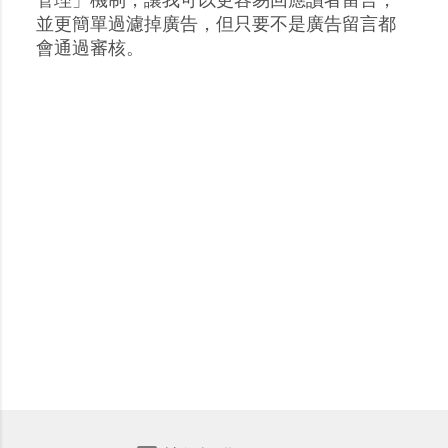
貼
並更簡單過濾掉廣告，但只要不是廣告留言都
留
會通過審核。
言