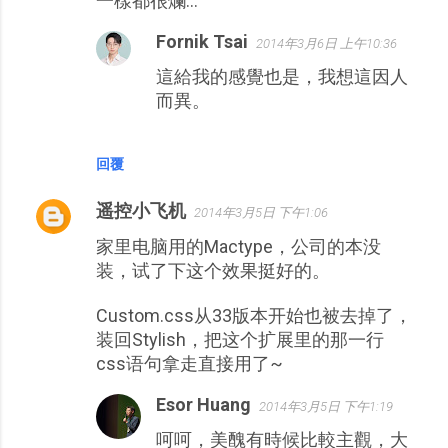
一樣都很爛...
Fornik Tsai
2014年3月6日 上午10:36
這給我的感覺也是，我想這因人
而異。
回覆
遥控小飞机
2014年3月5日 下午1:06
家里电脑用的Mactype，公司的本没
装，试了下这个效果挺好的。
Custom.css从33版本开始也被去掉了，
装回Stylish，把这个扩展里的那一行
css语句拿走直接用了~
Esor Huang
2014年3月5日 下午1:19
呵呵，美醜有時候比較主觀，大