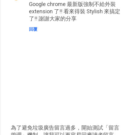
Google chrome 最新版強制不給外裝
extension 了!! 看來得裝 Stylish 來搞定
了!! 謝謝大家的分享
回覆
為了避免垃圾廣告留言過多，開始測試「留言
張
管理」機制，讓我可以更容易回應讀者留言，