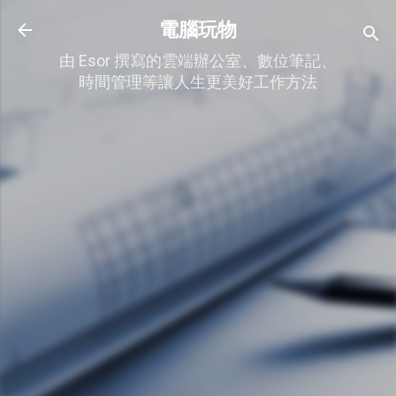
跳到主要內容
電腦玩物
由 Esor 撰寫的雲端辦公室、數位筆記、
時間管理等讓人生更美好工作方法