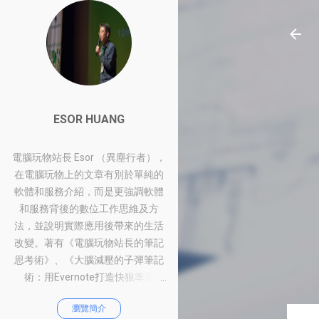
ESOR HUANG
電腦玩物站長 Esor （異塵行者），
在電腦玩物上的文章有別於單純的
軟體和服務介紹，而是更強調軟體
和服務背後的數位工作思維及方
法，並說明實際應用後帶來的生活
改變。著有《電腦玩物站長的筆記
思考術》、《大腦減壓的子彈筆記
術：用Evernote打造快狠準系
統》、《比別人快一步的Google工
瀏覽簡介
作術：從職場到人生的100個聰明