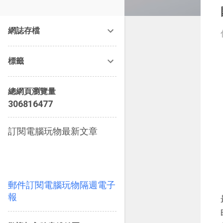
改造提案》等暢銷書籍。
網誌存檔
標籤
總網頁瀏覽量
3
0
6
8
1
6
4
7
7
訂閱電腦玩物最新文章
郵件訂閱電腦玩物隔週電子
報