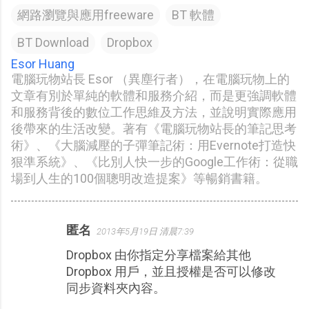
網路瀏覽與應用freeware
BT 軟體
BT Download
Dropbox
Esor Huang
電腦玩物站長 Esor （異塵行者），在電腦玩物上的
文章有別於單純的軟體和服務介紹，而是更強調軟體
和服務背後的數位工作思維及方法，並說明實際應用
後帶來的生活改變。著有《電腦玩物站長的筆記思考
術》、《大腦減壓的子彈筆記術：用Evernote打造快
狠準系統》、《比別人快一步的Google工作術：從職
場到人生的100個聰明改造提案》等暢銷書籍。
匿名
2013年5月19日 清晨7:39
留
Dropbox 由你指定分享檔案給其他
言
Dropbox 用戶，並且授權是否可以修改
同步資料夾內容。