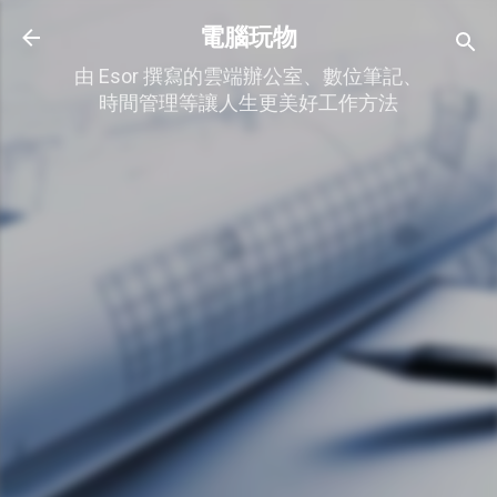
跳到主要內容
電腦玩物
由 Esor 撰寫的雲端辦公室、數位筆記、
時間管理等讓人生更美好工作方法