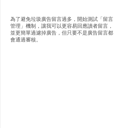
為了避免垃圾廣告留言過多，開始測試「留言
張
管理」機制，讓我可以更容易回應讀者留言，
貼
並更簡單過濾掉廣告，但只要不是廣告留言都
留
會通過審核。
言