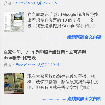
作者：
Esor Huang
點： 1. 「 很有趣 」： Slack 裡擁有跟
3月 26, 2016
LINE 或 Facebook 一樣易於讓公司同事
在之前寫完「 善用 Google 航班搜尋找
聊天打屁、傳送有趣影音圖文的功能。
出理想便宜機票的 10 個技巧 」一文
2. 「 有效率 」：但是 Slack 的頻道、群
後，我想繼續挖掘 Google 幫我們規劃
組機制讓茶水間的聊天，不會干擾工作
自助旅行的潛力。 今天這篇文章，就深
的討論，並且星號與釘選功能讓每個同
入的來聊聊 Google 的「我的地圖」服
........................繼續閱讀全文內容
事可以從聊天中記錄重點。 3. 「 有彈性
務，這是一個可以讓我們「自訂地圖」
」： Slack 的架構可以讓每一個團隊設
的工具 ，在地圖上任意繪製地標、路
計出符合自己需求的通訊平台， Slack
全家沖印、 7-11 列印照片誰好用？立可得與
線，對商務需求來說可以打造出一張一
的軟體則讓同事可以在任何地方和公司
ibon教學+比較表
張資料地圖（例如我之前在製作一本新
保持聯繫。 如果你需要中文版的同類平
作者：
Esor Huang
書時建立的「 台灣推薦空拍地點地圖
12月 21, 2018
台，可以參考： JANDI 高效率團隊通訊
」），對生活需求來說，則可以讓我們
平台完整教學，比 Slack 更適合中文用
現在大家照片都儲存在數位手機、相
規劃自助旅行路線！ Google 「我的地
戶 。 2017/3 新增 ： Sortd for Slack：
機、硬碟或雲端，數位欣賞與分享很方
圖」在規劃自助旅行路線時可以解決許
改造 Slack 討論串介面變成專案任務排
便。但有時候就是需要拿到「實際照
多問題： 國外地點名稱地址常常難懂，
程看板
片」，例如： 小朋友學校的勞作作業 想
用自訂地圖就能自己取一個好辨識的名
要製作家庭相框 用照片來當小禮物 把照
........................繼續閱讀全文內容
稱。 在規劃路線之外，自訂地圖還能補
片貼在紙本手帳上 這時候，有什麼方法
充許多旅遊圖文資料，讓這張地圖就是