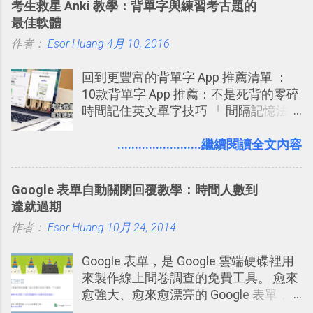
考生救星 Anki 教學：背單字與練習考古題的
念」的管理教學文章： 把 Evernote 當
內，玩家可以免費上網通關！不過目前
Twitter除了自顧自的碎碎念外，你可以
最佳軟體
作 Trello！ Kanbanote 筆記看板管理法
因為技術限制， 主要支援的瀏覽器為
用「Follow」的方式來跟隨其它的使用
作者：
Esor Huang
Google Drive 變身 Trello ！幫雲端硬碟
4月 10, 2016
Firefox 4 和Safari ，而 Google Chrome
者，只要進入該使用者的個人頁面，然
建立專案看板 但是，我自己也一直使用
執行上可能會有些問題。
後在最上方按下﹝Follow﹞即可。 這種
回到更豐富的背單字 App 推薦清單 ：
著 Trello ，卻還沒有在電腦玩物上寫過
跟隨者、被跟隨者的概念是Twitter另一
10款背單字 App 推薦：不是死背的零碎
一篇完整的介紹！雖然錯過了幾年前第
個非常好玩的地方 ，所以 這次的
時間記住英文單字技巧 「 間隔記憶法
一時間推薦 Trello 的時機，但在這段時
Twitter Blocks很強調這個人際網路的概
」，是指透過特定時間的反覆記憶，把
間的使用經驗下，剛好可以讓我整理沉
念 ，如果說這一次的Twitter Blocks的
短期記憶變成長期記憶。 舉例來說我今
........................繼續閱讀全文內容
澱自己的使用方法，歸納出「 為什麼值
3D視圖有什麼用途的話，就是 它可以讓
天記住一個單字，相關一兩天之後我可
得試試看 Trello 的關鍵特色 」，然後轉
你非常方便、好玩、即興的擴展你的
能快要忘記，這時再次複習，記憶就增
化成這篇文章深入淺出的 Trello 上手教
Twit...
Google 表單自動關閉回覆教學：時間人數到
強；然後下次快要忘記可能變成相隔一
學。 2015/6/13 新增： 免費專案管理軟
達就過期
個禮拜，這時再次複習，就能把記憶強
體推薦！困難計畫簡單管理 13 種工具
作者：
Esor Huang
化，讓記憶延長到可能半個月；那時候
10月 24, 2014
2016 年新增 ： 如何將 Trello 切換到繁
再做一次複習，或許我們就擁有了接下
體中文版？網頁 App 全中文化
Google 表單，是 Google 雲端硬碟裡用
來一個月的記憶長度！就這樣反覆慢慢
2016/7/7 新增 ： 如何活用 Trello 記
來製作線上問卷調查的免費工具。 愈來
拉長時間練習，就能讓一個東西成為腦
帳？我的理財計畫心得與看板範本
愈強大、愈來愈漂亮的 Google 表單，
海中更深刻的記憶。 問題是，當我們一
2016/7/13 新增： 如何將網頁資料快速
可是設計出各式各樣擁有專業問題、滿
次要記住 1000 個英文單字，或是一次
剪貼到 Trello？收集專案資料技巧