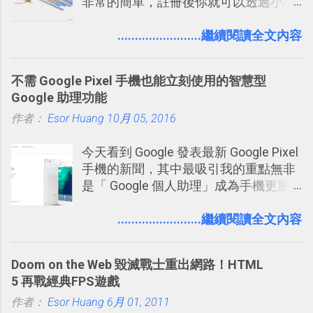
非常的簡單，註冊後你就可以透過小小
的視窗發表任何不超過140個字元的短
文，你可以真的在上面說明你在做什
........................繼續閱讀全文內容
麼，你也可以利用它來發表很短很短的
想法或評論，你當然可以透過它來發表
不需 Google Pixel 手機也能立刻使用的智慧型
牢騷，或許你也想要透過Twitter來詢問
Google 助理功能
什麼事情。各式各樣被發表的
作者：
Esor Huang
「twitter」會像資訊之河一樣在首頁、
10月 05, 2016
各個使用者ˋ追隨者之間穿流不息，但是
今天看到 Google 發表最新 Google Pixel
不管是採用什麼樣的方式利用Twitter，
手機的新聞，其中最吸引我的重點無非
沒有人會有意見，這是我覺得Twitter很
是「 Google 個人助理」成為手機更重
自由也很有趣的一個地方，我可以無拘
要且更有用的功能，有國外媒體稱：
無束的在上面塑造、表現我自己，或是
「這是他使用過最聰明的一台智慧型手
........................繼續閱讀全文內容
利用Twitter來嘗試各種可能。例如 目前
機。」 「 Google 個人助理」有更人性
我試圖將自己的Twitter打造成「 小電腦
化的應答方式，可以解答我們的各種詢
玩物 」的型態 ，我會在上面持續的丟一
Doom on the Web 毀滅戰士重出網路！HTML
問、可以找出特殊的照片、可以規劃我
些軟體更新、網站服務的資訊，未來也
5 再戰經典FPS遊戲
們的行程，也能幫我們安排時間。 其實
很想試試看是否能加入短評，或者對於
作者：
Esor Huang
如果單從後面幾個「功能面」來看， 這
6月 01, 2011
電腦玩物介紹過的資訊作補充，讓我的