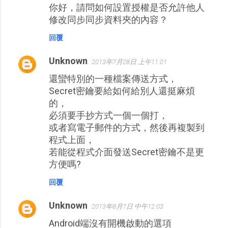
你好，請問如何設置授權是否允許他人
修改同步同步資料夾的內容？
回覆
Unknown
2013年7月28日 上午11:01
還蠻特別的一種檔案傳送方式，
Secret密鑰要給如何給別人還挺麻煩
的，
必須要手抄方式一個一個打，
或者寫電子郵件的方式，然後再複製到
程式上面，
若能從程式介面發送Secret密鑰不是更
方便嗎?
回覆
Unknown
2013年8月7日 中午12:03
Android端沒有開機啟動的選項