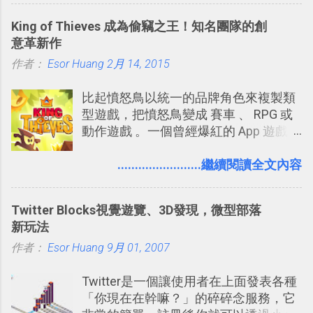
可以快速把數位照片「洗」成實體照
旅遊手冊。 好看的自訂地圖一方面旅行
King of Thieves 成為偷竊之王！知名團隊的創
片？而且最好能不花時間、立即拿到、
時帶來好心情，二方面事後就是最好的
意革新作
價格也不貴呢？ 如果家裡沒有印表機
旅遊回憶之一。 自訂地圖還能跟朋友共
作者：
Esor Huang
（或是沒有好的印表機），又不想跑照
2月 14, 2015
享合作，讓彼此都能在手機上查看這次
相館，那麼這時候 「便利商店」同樣也
旅行地圖。
比起憤怒鳥以統一的品牌角色來複製類
提供了印照片的服務 ，而且價格不貴，
型遊戲，把憤怒鳥變成 賽車 、 RPG 或
可以立即拿到，操作流程也十分簡單。
動作遊戲 。一個曾經爆紅的 App 遊戲開
之前我在電腦玩物分享過：「 不需買印
發團隊，有沒有辦法在成名作之後，再
表機也免隨身碟， 7-11 全家雲端列印超
次推出另外一個足以撼動市場，並且有
........................繼續閱讀全文內容
方便教學 」。這篇文章則從印照片出
著全新顛覆創意的作品呢？現在，或許
發： 同樣的不需買印表機、不需隨身
我們將看到這樣的例子！ 今天要推薦的
碟，就能快速印出高品質的照片成品。
Twitter Blocks視覺遊覽、3D發現，微型部落
是另外一款非常知名系列作「 Cut the
新玩法
Rope （割繩子） 」的開發公司
作者：
Esor Huang
ZeptoLab ，在玩了幾個割繩子變形後，
9月 01, 2007
前幾天推出了他們宣傳已久的全新作
Twitter是一個讓使用者在上面發表各種
品：「 King of Thieves 」，這是一款
「你現在在幹嘛？」的碎碎念服務，它
玩法與眾不同的 PVP 偷竊對戰遊戲 。