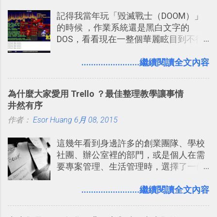
些「 智慧型 Google 助理 」功能早已經
Twitter可以作為簡單的、即時的、隨想
記得我當年玩「毀滅戰士（DOOM）」
內建在我們的 Google 系統中，甚至大
的 碎碎念版電腦玩物 。不過你不需要像
的時候 ，作業系統還是黑白文字的
多在 Android 與 iPhone 手機上都能使
我這麼認真，因為 我也很喜歡在Twitter
DOS，看看現在一整個華麗眩目到不行
用。
上面看到各種突如其來的生活雜感、毫
的各種第一人稱射擊遊戲，但做為我玩
無來由的牢騷困擾，因為這些碎碎念就
過的第一款 FPS遊戲 （應該也是世界上
........................繼續閱讀全文內容
好像把大家的生活用一種很自然無隔
的FPS鼻祖？），DOOM的刺激記憶與
閡、但又基本上不互相打擾的方式結合
興奮之情卻不會忘記，即使從現在眼光
在一起了 。 講了那麼多，其實類似
為什麼大家愛用 Trello ？最佳整理教學讓事情
來看DOOM的畫面簡直慘不忍睹，但如
Twitter的服務目前並不少見，台灣
井然有序
果重新拿起電鋸闖蕩在血腥的迷宮中，
Buboo 、大陸的 飯否 都是很優秀的
作者：
Esor Huang
想必還是會有一番美好的回味。 還好我
6月 08, 2015
Twitter型服務，而最近一向簡約的
們擁有支援 HTML 5 的瀏覽器！在「
Twitter開始推出一些新功能，尤其是今
這幾年看到身邊許多的創業團隊、學校
Mozilla Demo Studio 」網站提供了讓技
天推出的「 Twitter Blocks 」更是一個
社團、辦公室裡的部門，或是個人在需
術人員交流HTML、CSS、Javascript新
值得一玩的3D視覺化功能，下面就來分
要專案管理、生活管理時，選擇了一個
玩意的園地，而其中一個最新的作品，
享一下我玩這個新功能的一些感想。
叫做「 Trello 」的雲端服務，這到底是
就是「DOOM on the Web」，毀滅戰士
Twitter： http://twitter.com/home
一個什麼樣的管理工具，讓這麼多人都
........................繼續閱讀全文內容
一代的網頁版！ 這款「 DOOM on the
Twitter Blocks：
愛用 Trello ？在電腦玩物上，我也從旁
Web 」採用HTML 5相關技術重建而成
http://explore.twitter.com/ 電腦玩物情
敲側擊的角度，寫過幾篇「 Trello 概
，把原本遊戲的場景與功能搬上瀏覽器
蒐小誌： http://twitter.com/esorhjy