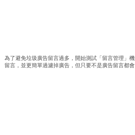
為了避免垃圾廣告留言過多，開始測試「留言管理」機
張
留言，並更簡單過濾掉廣告，但只要不是廣告留言都會
貼
留
言