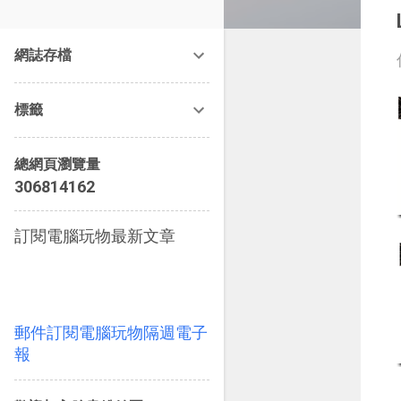
改造提案》等暢銷書籍。
網誌存檔
標籤
總網頁瀏覽量
3
0
6
8
1
4
1
6
2
訂閱電腦玩物最新文章
郵件訂閱電腦玩物隔週電子
報