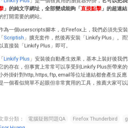
「
Linkify Plus
」是一個很實用的瀏覽器外掛，
它可以把我
擊
」的純文字網址，全部變成能夠「
直接點擊
」的超連結
的打開需要的網站。
作為一個userscripts腳本，在Firefox上，我們必須先安
「
Scriptish
」擴充套件，然後再安裝「Linkify Plus」。而對
以直接裝「Linkify Plus」即可。
「
Linkify Plus
」安裝後自動產生效果，基本上裝好後我們
它的存在，但事實上常常可以享受到Linkify Plus所
小外掛針對http, https, ftp, email等位址連結都
是一個看似簡單不起眼但非常實用的工具，推薦大家可以
文章分類：
電腦疑難問題QA
Firefox Thunderbird
g
Esor Huang