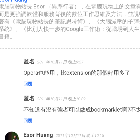
電腦玩物站長 Esor （異塵行者），在電腦玩物上的文
而是更強調軟體和服務背後的數位工作思維及方法，並說
著有《電腦玩物站長的筆記思考術》、《大腦減壓的子彈筆記
系統》、《比別人快一步的Google工作術：從職場到人
書籍。
匿名
2011年10月11日 晚上9:37
留
Opera也能用，比extension的那個好用多了
言
回覆
匿名
2011年10月11日 晚上10:02
不知道有沒有強者可以做成bookmarklet啊
回覆
Esor Huang
2011年10月11日 晚上10:15