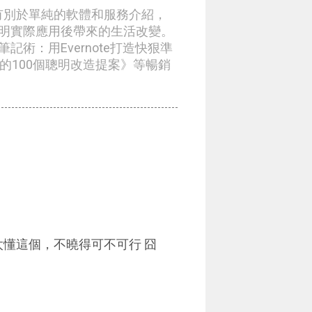
章有別於單純的軟體和服務介紹，
明實際應用後帶來的生活改變。
術：用Evernote打造快狠準
生的100個聰明改造提案》等暢銷
?不太懂這個，不曉得可不可行 囧