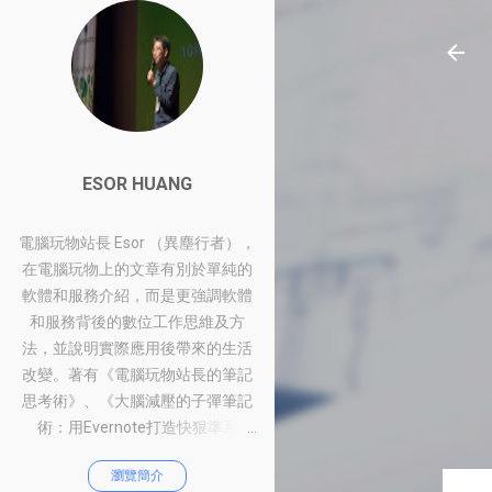
ESOR HUANG
電腦玩物站長 Esor （異塵行者），
在電腦玩物上的文章有別於單純的
軟體和服務介紹，而是更強調軟體
和服務背後的數位工作思維及方
法，並說明實際應用後帶來的生活
改變。著有《電腦玩物站長的筆記
思考術》、《大腦減壓的子彈筆記
術：用Evernote打造快狠準系
統》、《比別人快一步的Google工
瀏覽簡介
作術：從職場到人生的100個聰明