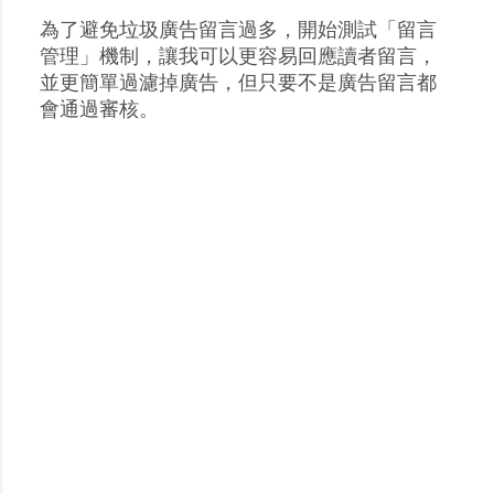
為了避免垃圾廣告留言過多，開始測試「留言
張
管理」機制，讓我可以更容易回應讀者留言，
貼
並更簡單過濾掉廣告，但只要不是廣告留言都
留
會通過審核。
言