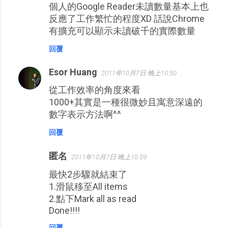
個人的Google Reader未讀數量基本上也
反應了工作繁忙的程度XD 話說Chrome
有擴充可以顯示未讀破千的實際數量
回覆
Esor Huang
2011年10月7日 晚上10:50
從工作效率的角度來看
1000+其實是一種很微妙且寓意深遠的
數字表示方法啊^^
回覆
匿名
2011年10月7日 晚上10:59
最快2步驟就結束了
1.滑鼠移至All items
2.點下Mark all as read
Done!!!!
回覆