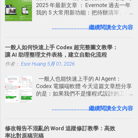
2025 年最新文章 ： Evernote 過去一年
相片圖片裡，現在你都多了一個「事先
2017/6 新增： 如何用 Trello 規劃自助
我的 5 大常用新功能：把待辦清單、AI
審查」的機制，可以決定這些你被標籤
旅行？我的 Trello 行程計畫使用技巧教
辨識、長專案筆記裝進第二大腦 新功能
的內容可不可以出現在你的個人檔案塗
學 2017/7 新增： 如何讓 Trello 列表與
介紹文章： 把不同筆記中的待辦清單統
........................繼續閱讀全文內容
鴉牆上，從而禁止可能的祕密被你其他
卡片不再落落長？專案管理的5個關鍵
一管理！ Evernote 強化原本已經很好用
朋友看到。 當然，這也可以最大程度的
技巧 2017/8/23 新增 ： 如何用 Trello 做
的工作事項功能 新功能教學： Evernote
杜絕遊戲、廣告討厭的標籤行為。
子彈筆記？我的 Trello GTD 方法範例看
一般人如何快速上手 Codex 超完整圖文教學：
大綱收合、目錄連結、錨點連結，整理
板分享
讓 AI 助理整理文件表格，建立自動化流程
超長筆記應用案例分享 新功能教學： 會
作者：
Esor Huang
議記錄不麻煩！我常用兩個 Evernote AI
5月 01, 2026
功能整理錄音、手寫筆記 更新功能教
一般人也能快速上手的 AI Agent：
學： Evernote 新增類似 Google 文件的
Codex 電腦端軟體 今天這篇文章想分享
「免帳號登入」多人同步編輯功能
的是：如果我們不是懂程式設計的工程
師， 一般人要怎麼快速上手 OpenAI
（ChatGPT） 的 Codex 工具？ 如何用
........................繼續閱讀全文內容
這個 AI 助理，協助我們處理電腦硬碟資
料夾中的工作文件、任務成果，進一步
修改報告不混亂的 Word 追蹤修訂教學：高效
打造一個更自動化的電腦工作流程。
率比對原稿完稿