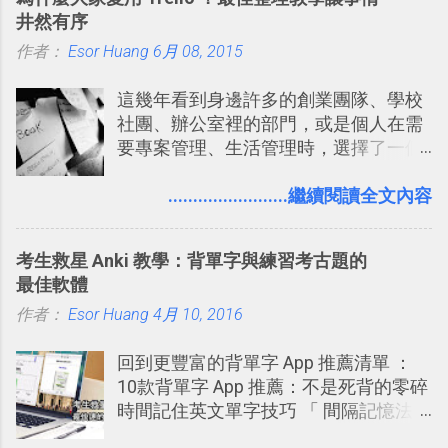
片？而且最好能不花時間、立即拿到、
時帶來好心情，二方面事後就是最好的
井然有序
價格也不貴呢？ 如果家裡沒有印表機
旅遊回憶之一。 自訂地圖還能跟朋友共
作者：
Esor Huang
（或是沒有好的印表機），又不想跑照
6月 08, 2015
享合作，讓彼此都能在手機上查看這次
相館，那麼這時候 「便利商店」同樣也
旅行地圖。
這幾年看到身邊許多的創業團隊、學校
提供了印照片的服務 ，而且價格不貴，
社團、辦公室裡的部門，或是個人在需
可以立即拿到，操作流程也十分簡單。
要專案管理、生活管理時，選擇了一個
之前我在電腦玩物分享過：「 不需買印
叫做「 Trello 」的雲端服務，這到底是
表機也免隨身碟， 7-11 全家雲端列印超
一個什麼樣的管理工具，讓這麼多人都
........................繼續閱讀全文內容
方便教學 」。這篇文章則從印照片出
愛用 Trello ？在電腦玩物上，我也從旁
發： 同樣的不需買印表機、不需隨身
敲側擊的角度，寫過幾篇「 Trello 概
碟，就能快速印出高品質的照片成品。
考生救星 Anki 教學：背單字與練習考古題的
念」的管理教學文章： 把 Evernote 當
最佳軟體
作 Trello！ Kanbanote 筆記看板管理法
作者：
Esor Huang
Google Drive 變身 Trello ！幫雲端硬碟
4月 10, 2016
建立專案看板 但是，我自己也一直使用
回到更豐富的背單字 App 推薦清單 ：
著 Trello ，卻還沒有在電腦玩物上寫過
10款背單字 App 推薦：不是死背的零碎
一篇完整的介紹！雖然錯過了幾年前第
時間記住英文單字技巧 「 間隔記憶法
一時間推薦 Trello 的時機，但在這段時
」，是指透過特定時間的反覆記憶，把
間的使用經驗下，剛好可以讓我整理沉