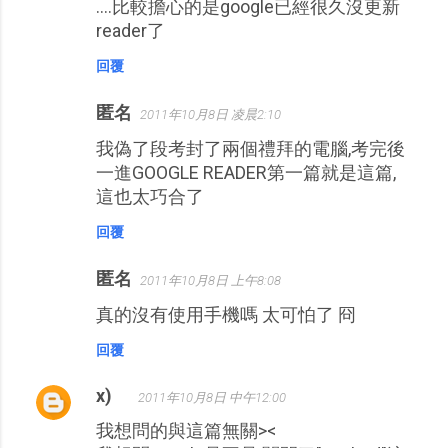
....比較擔心的是google已經很久沒更新
reader了
回覆
匿名
2011年10月8日 凌晨2:10
我偽了段考封了兩個禮拜的電腦,考完後
一進GOOGLE READER第一篇就是這篇,
這也太巧合了
回覆
匿名
2011年10月8日 上午8:08
真的沒有使用手機嗎 太可怕了 冏
回覆
x)
2011年10月8日 中午12:00
我想問的與這篇無關><