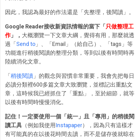
因此，我認為最好的作法還是「先整理，後閱讀」。
Google Reader接收新資訊情報的當下「
只做整理工
作
」，
大概瀏覽一下文章大綱，覺得有用，那麼就透
過「
Send to
」、「Email」（給自己）、「tags」等
功能進行稍後閱讀的整理分類，等到以後有時間時再
陸續消化文章。
「
稍後閱讀
」的觀念與習慣非常重要，我會先把每日
必讀分類裡600多篇文章大致瀏覽，並標記出重點文
章，這時候我已經抓住了「重點」，至於細節，就等
以後有時間時慢慢消化。
記住！一定要使用一個「統一」且「專用」的稍後閱
讀工具
（例如我使用
Instapaper
），因為只有這樣才
有可能真的在以後花時間去讀，而不是儲存後就晾在