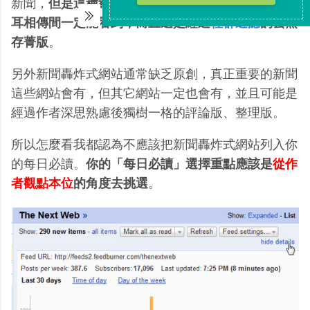
新聞，
但是這種純新聞的東西，基本上我們在社群口
耳相傳間一定能看到，而且還是經過
社群過濾
的去蕪
存菁版
。
另外新聞轟炸式網站通常缺乏原創，真正重要的新聞
這些網站會有，但其它網站一定也會有，並且可能是
經過作者深思熟慮後獨樹一格的評論版、整理版。
所以怎麼看我都認為不應該把新聞轟炸式網站列入你
的每日必讀。
你的「每日必讀」選擇重點應該是
從作
者觀點本位
的角度去挑選
。