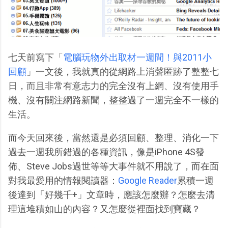
七天前寫下「
電腦玩物外出取材一週間！與2011小
回顧
」一文後，我就真的從網路上消聲匿跡了整整七
日，而且非常有意志力的完全沒有上網、沒有使用手
機、沒有關注網路新聞，整整過了一週完全不一樣的
生活。
而今天回來後，當然還是必須回顧、整理、消化一下
過去一週我所錯過的各種資訊，像是iPhone 4S發
佈、Steve Jobs過世等等大事件就不用說了，而在面
對我最愛用的情報閱讀器：
Google Reader
累積一週
後達到「好幾千+」文章時，應該怎麼辦？怎麼去清
理這堆積如山的內容？又怎麼從裡面找到寶藏？