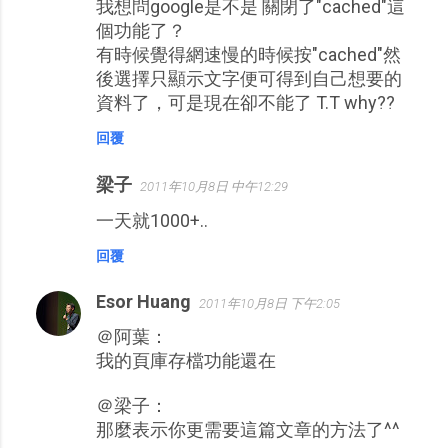
我想問google是不是 關閉了"cached"這
個功能了？
有時候覺得網速慢的時候按"cached"然
後選擇只顯示文字便可得到自己想要的
資料了，可是現在卻不能了 T.T why??
回覆
梁子
2011年10月8日 中午12:29
一天就1000+..
回覆
Esor Huang
2011年10月8日 下午2:05
＠阿葉：
我的頁庫存檔功能還在
＠梁子：
那麼表示你更需要這篇文章的方法了^^