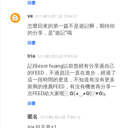
回覆
ve
2011年10月11日 下午4:37
怎麼回來的第一篇不是遊記啊，期待你
的分享，是"遊記"哦
回覆
Iria
2012年3月23日 下午5:00
記得esor huang以前曾經有分享過自己
的FEED，不過資訊一直在進步，經過了
這一段時間的更迭，不知道有沒有更多
新興的推薦FEED，有沒有機會再分享一
次FEED給大家呢░ ✿(◕‿◕✿)░♥✿ܓ
回覆
匿名
2012年3月23日 下午6:13
Iria 好主意+1