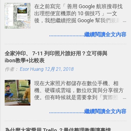
在之前寫完「 善用 Google 航班搜尋找
聊天打屁、傳送有趣影音圖文的功能。
出理想便宜機票的 10 個技巧 」一文
2. 「 有效率 」：但是 Slack 的頻道、群
後，我想繼續挖掘 Google 幫我們規劃
組機制讓茶水間的聊天，不會干擾工作
自助旅行的潛力。 今天這篇文章，就深
的討論，並且星號與釘選功能讓每個同
入的來聊聊 Google 的「我的地圖」服
........................繼續閱讀全文內容
事可以從聊天中記錄重點。 3. 「 有彈性
務，這是一個可以讓我們「自訂地圖」
」： Slack 的架構可以讓每一個團隊設
的工具 ，在地圖上任意繪製地標、路
計出符合自己需求的通訊平台， Slack
全家沖印、 7-11 列印照片誰好用？立可得與
線，對商務需求來說可以打造出一張一
的軟體則讓同事可以在任何地方和公司
ibon教學+比較表
張資料地圖（例如我之前在製作一本新
保持聯繫。 如果你需要中文版的同類平
作者：
Esor Huang
書時建立的「 台灣推薦空拍地點地圖
12月 21, 2018
台，可以參考： JANDI 高效率團隊通訊
」），對生活需求來說，則可以讓我們
平台完整教學，比 Slack 更適合中文用
現在大家照片都儲存在數位手機、相
規劃自助旅行路線！ Google 「我的地
戶 。 2017/3 新增 ： Sortd for Slack：
機、硬碟或雲端，數位欣賞與分享很方
圖」在規劃自助旅行路線時可以解決許
改造 Slack 討論串介面變成專案任務排
便。但有時候就是需要拿到「實際照
多問題： 國外地點名稱地址常常難懂，
程看板
片」，例如： 小朋友學校的勞作作業 想
用自訂地圖就能自己取一個好辨識的名
要製作家庭相框 用照片來當小禮物 把照
........................繼續閱讀全文內容
稱。 在規劃路線之外，自訂地圖還能補
片貼在紙本手帳上 這時候，有什麼方法
充許多旅遊圖文資料，讓這張地圖就是
可以快速把數位照片「洗」成實體照
旅遊手冊。 好看的自訂地圖一方面旅行
為什麼大家愛用 Trello ？最佳整理教學讓事情