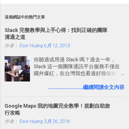
這個網誌中的熱門文章
Slack 完整教學與上手心得：找到正確的團隊
溝通之道
作者：
Esor Huang
6月 12, 2015
你聽過或用過 Slack 嗎？過去一年，
Slack 這一個團隊通訊平台服務不僅在
國外爆紅，在台灣我也看過好幾個創業
團隊使用 Slack 來做公司內部的訊息管
理，到底 Slack 有什麼魅力？它是不是
........................繼續閱讀全文內容
比起 LINE 或 Facebook 或 Email 更能有
效率的管理團隊溝通呢？我自己今年也
Google Maps 我的地圖完全教學！規劃自助旅
有機會在一個專案合作中使用了 Slack
行攻略
一段時間，我覺得它吸引人之處有三
作者：
Esor Huang
點： 1. 「 很有趣 」： Slack 裡擁有跟
3月 26, 2016
LINE 或 Facebook 一樣易於讓公司同事