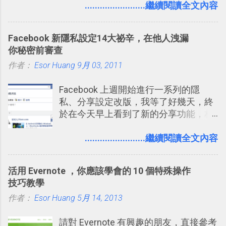
短期記憶變成長期記憶。 舉例來說我今
........................繼續閱讀全文內容
澱自己的使用方法，歸納出「 為什麼值
天記住一個單字，相關一兩天之後我可
得試試看 Trello 的關鍵特色 」，然後轉
能快要忘記，這時再次複習，記憶就增
化成這篇文章深入淺出的 Trello 上手教
Facebook 新隱私設定14大祕辛，在他人洩漏
強；然後下次快要忘記可能變成相隔一
學。 2015/6/13 新增： 免費專案管理軟
你秘密前審查
個禮拜，這時再次複習，就能把記憶強
體推薦！困難計畫簡單管理 13 種工具
作者：
Esor Huang
化，讓記憶延長到可能半個月；那時候
9月 03, 2011
2016 年新增 ： 如何將 Trello 切換到繁
再做一次複習，或許我們就擁有了接下
體中文版？網頁 App 全中文化
Facebook 上週開始進行一系列的隱
來一個月的記憶長度！就這樣反覆慢慢
2016/7/7 新增 ： 如何活用 Trello 記
私、分享設定改版，我等了好幾天，終
拉長時間練習，就能讓一個東西成為腦
帳？我的理財計畫心得與看板範本
於在今天早上看到了新的分享功能，相
海中更深刻的記憶。 問題是，當我們一
2016/7/13 新增： 如何將網頁資料快速
信台灣用戶大多數應該也都已經可以使
次要記住 1000 個英文單字，或是一次
剪貼到 Trello？收集專案資料技巧
用新版的分享功能與隱私設定。 嚴格來
........................繼續閱讀全文內容
要準備數百個考試問題時，自己手動進
2016/8 新增： Trello 開放「強化功能」
說，這次新版設定大多數都是以前就有
行間隔記憶法的練習不是很累嗎？所以
讓免費用戶串聯 Evernote 等雲端服務
的功能，只是現在換到比較好操作的位
就有了自動化的工具，幫助我們管理要
2016/8 新增 ： Trello 卡片自訂欄位密
活用 Evernote ，你應該學會的 10 個特殊操作
置。不過有一項很實用的設定是新增
練習的記憶卡片，自動規劃要延期複習
技！最想要的強大 Trello 客製化範例教
技巧教學
的， 那就是可以 事先審查 朋友「標籤
的卡片，每天自動產生記憶練習題，這
學 2016/11 新增： [時間技客-7] 重要緊
作者：
Esor Huang
你」的內容，決定要不要讓其他朋友看
5月 14, 2013
樣的軟體中最受好評的，或許就是今天
急時間管理四象限在 Trello 活用與範本
到這些標籤。 具體來說，朋友如果把你
要推薦的 「 Anki 」 。
下載 2017/2 新增 ： Trello 團隊如何使
請對 Evernote 有興趣的朋友，直接參考
標籤在他的訊息中，或是想把你標籤在
用 Trello？ 8個專案排程協作重點技巧