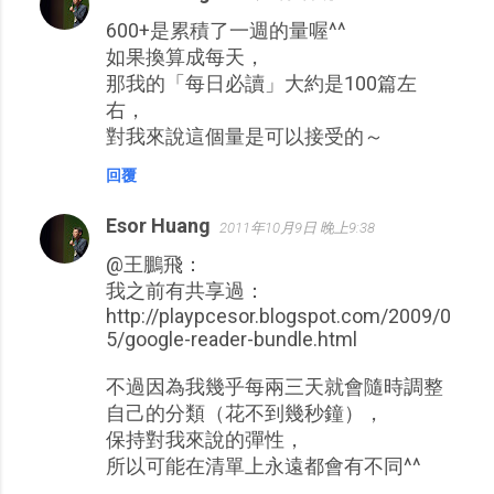
600+是累積了一週的量喔^^
如果換算成每天，
那我的「每日必讀」大約是100篇左
右，
對我來說這個量是可以接受的～
回覆
Esor Huang
2011年10月9日 晚上9:38
@王鵬飛：
我之前有共享過：
http://playpcesor.blogspot.com/2009/0
5/google-reader-bundle.html
不過因為我幾乎每兩三天就會隨時調整
自己的分類（花不到幾秒鐘），
保持對我來說的彈性，
所以可能在清單上永遠都會有不同^^