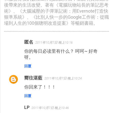
後帶來的生活改變。著有《電腦玩物站長的筆記思考
術》、《大腦減壓的子彈筆記術：用Evernote打造快
狠準系統》、《比別人快一步的Google工作術：從職
場到人生的100個聰明改造提案》等暢銷書籍。
匿名
2011年10月7日 晚上10:16
留
你的每日必读里有什么？ 呵呵~ 好奇
言
呀。
回覆
嚮往湛藍
2011年10月7日 晚上10:24
你回來了！！！
回覆
LP
2011年10月7日 晚上10:46