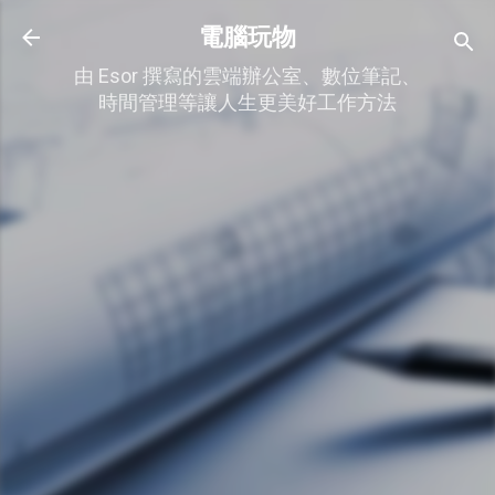
跳到主要內容
電腦玩物
由 Esor 撰寫的雲端辦公室、數位筆記、
時間管理等讓人生更美好工作方法