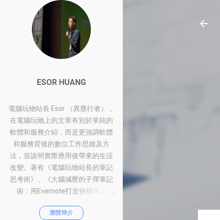
ESOR HUANG
電腦玩物站長 Esor （異塵行者），
在電腦玩物上的文章有別於單純的
軟體和服務介紹，而是更強調軟體
和服務背後的數位工作思維及方
法，並說明實際應用後帶來的生活
改變。著有《電腦玩物站長的筆記
思考術》、《大腦減壓的子彈筆記
術：用Evernote打造快狠準系
統》、《比別人快一步的Google工
瀏覽簡介
作術：從職場到人生的100個聰明