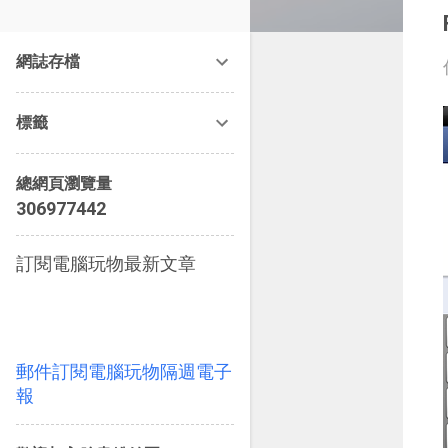
改造提案》等暢銷書籍。
網誌存檔
標籤
總網頁瀏覽量
3
0
6
9
7
7
4
4
2
訂閱電腦玩物最新文章
郵件訂閱電腦玩物隔週電子
報