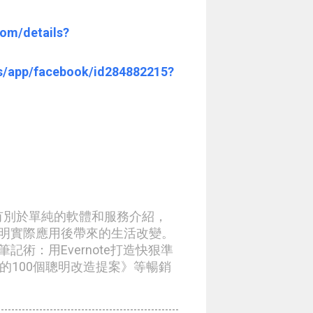
com/details?
us/app/facebook/id284882215?
章有別於單純的軟體和服務介紹，
明實際應用後帶來的生活改變。
術：用Evernote打造快狠準
生的100個聰明改造提案》等暢銷