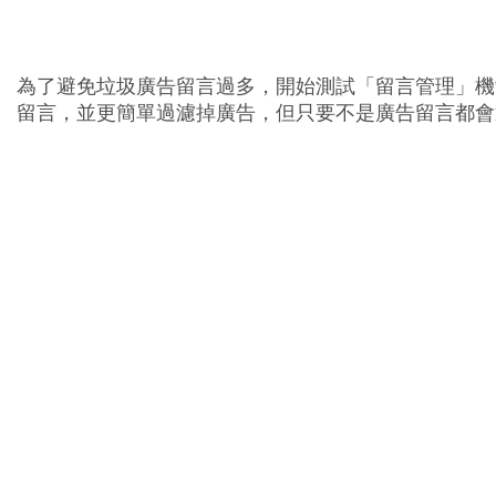
為了避免垃圾廣告留言過多，開始測試「留言管理」機
張
留言，並更簡單過濾掉廣告，但只要不是廣告留言都會
貼
留
言