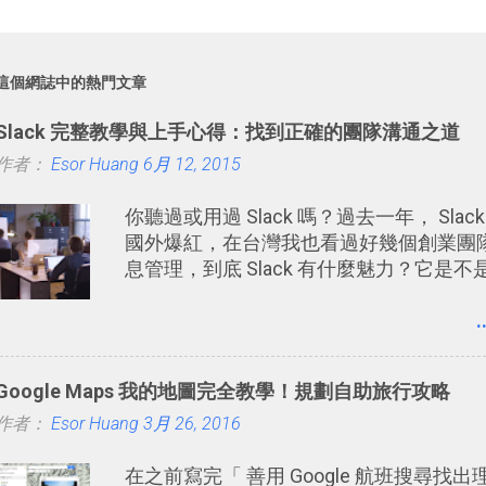
這個網誌中的熱門文章
Slack 完整教學與上手心得：找到正確的團隊溝通之道
作者：
Esor Huang
6月 12, 2015
你聽過或用過 Slack 嗎？過去一年， Sl
國外爆紅，在台灣我也看過好幾個創業團隊使
息管理，到底 Slack 有什麼魅力？它是不是比起 L
更能有效率的管理團隊溝通呢？我自己今
用了 Slack 一段時間，我覺得它吸引人之處
.
Slack 裡擁有跟 LINE 或 Faceboo
趣影音圖文的功能。 2. 「 有效率 」：但是
Google Maps 我的地圖完全教學！規劃自助旅行攻略
間的聊天，不會干擾工作的討論，並且星
作者：
Esor Huang
聊天中記錄重點。 3. 「 有彈性 」： Sl
3月 26, 2016
符合自己需求的通訊平台， Slack 的
在之前寫完「 善用 Google 航班搜尋找出
保持聯繫。 如果你需要中文版的同類平台，可