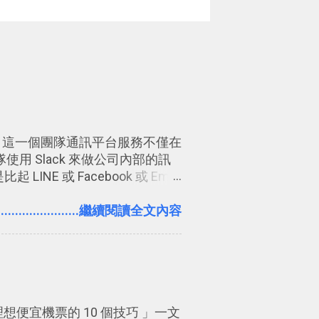
ack 這一個團隊通訊平台服務不僅在
用 Slack 來做公司內部的訊
INE 或 Facebook 或 Email
年也有機會在一個專案合作中使
有三點： 1. 「 很有趣 」：
.......................繼續閱讀全文內容
k 一樣易於讓公司同事聊天打屁、傳送有
 Slack 的頻道、群組機制讓茶水
號與釘選功能讓每個同事可以從
ack 的架構可以讓每一個團隊設計出
軟體則讓同事可以在任何地方和公司
理想便宜機票的 10 個技巧 」一文
以參考： JANDI 高效率團隊