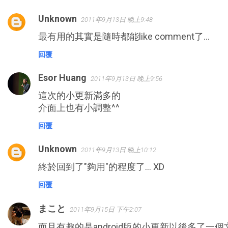
Unknown
2011年9月13日 晚上9:48
留
最有用的其實是隨時都能like comment了...
言
回覆
Esor Huang
2011年9月13日 晚上9:56
這次的小更新滿多的
介面上也有小調整^^
回覆
Unknown
2011年9月13日 晚上10:12
終於回到了"夠用"的程度了... XD
回覆
まこと
2011年9月15日 下午2:07
而且有趣的是android版的小更新以後多了一