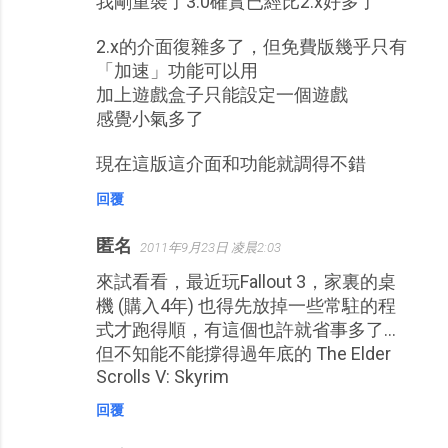
我剛重裝了3.0確實已經比2.x好多了
2.x的介面復雜多了，但免費版幾乎只有
「加速」功能可以用
加上遊戲盒子只能設定一個遊戲
感覺小氣多了
現在這版這介面和功能就調得不錯
回覆
匿名
2011年9月23日 凌晨2:03
來試看看，最近玩Fallout 3，家裏的桌
機 (購入4年) 也得先放掉一些常駐的程
式才跑得順，有這個也許就省事多了…
但不知能不能撐得過年底的 The Elder
Scrolls V: Skyrim
回覆