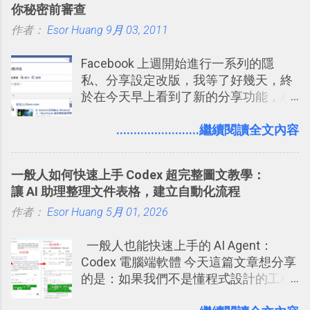
你秘密前審查
張資料地圖（例如我之前在製作一本新
體推薦！困難計畫簡單管理 13 種工具
作者：
Esor Huang
書時建立的「 台灣推薦空拍地點地圖
9月 03, 2011
2016 年新增 ： 如何將 Trello 切換到繁
」），對生活需求來說，則可以讓我們
體中文版？網頁 App 全中文化
Facebook 上週開始進行一系列的隱
規劃自助旅行路線！ Google 「我的地
2016/7/7 新增 ： 如何活用 Trello 記
私、分享設定改版，我等了好幾天，終
圖」在規劃自助旅行路線時可以解決許
帳？我的理財計畫心得與看板範本
於在今天早上看到了新的分享功能，相
多問題： 國外地點名稱地址常常難懂，
2016/7/13 新增： 如何將網頁資料快速
信台灣用戶大多數應該也都已經可以使
用自訂地圖就能自己取一個好辨識的名
剪貼到 Trello？收集專案資料技巧
用新版的分享功能與隱私設定。 嚴格來
........................繼續閱讀全文內容
稱。 在規劃路線之外，自訂地圖還能補
2016/8 新增： Trello 開放「強化功能」
說，這次新版設定大多數都是以前就有
充許多旅遊圖文資料，讓這張地圖就是
讓免費用戶串聯 Evernote 等雲端服務
的功能，只是現在換到比較好操作的位
旅遊手冊。 好看的自訂地圖一方面旅行
2016/8 新增 ： Trello 卡片自訂欄位密
一般人如何快速上手 Codex 超完整圖文教學：
置。不過有一項很實用的設定是新增
時帶來好心情，二方面事後就是最好的
技！最想要的強大 Trello 客製化範例教
讓 AI 助理整理文件表格，建立自動化流程
的， 那就是可以 事先審查 朋友「標籤
旅遊回憶之一。 自訂地圖還能跟朋友共
學 2016/11 新增： [時間技客-7] 重要緊
作者：
Esor Huang
你」的內容，決定要不要讓其他朋友看
5月 01, 2026
享合作，讓彼此都能在手機上查看這次
急時間管理四象限在 Trello 活用與範本
到這些標籤。 具體來說，朋友如果把你
旅行地圖。
下載 2017/2 新增 ： Trello 團隊如何使
一般人也能快速上手的 AI Agent：
標籤在他的訊息中，或是想把你標籤在
用 Trello？ 8個專案排程協作重點技巧
Codex 電腦端軟體 今天這篇文章想分享
相片圖片裡，現在你都多了一個「事先
2017/6 新增： 如何用 Trello 規劃自助
的是：如果我們不是懂程式設計的工程
審查」的機制，可以決定這些你被標籤
旅行？我的 Trello 行程計畫使用技巧教
師， 一般人要怎麼快速上手 OpenAI
的內容可不可以出現在你的個人檔案塗
學 2017/7 新增： 如何讓 Trello 列表與