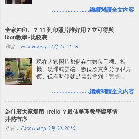
團隊使用 Slack 來做公司內部的訊息管
理，到底 Slack 有什麼魅力？它是不是
........................繼續閱讀全文內容
比起 LINE 或 Facebook 或 Email 更能有
效率的管理團隊溝通呢？我自己今年也
全家沖印、 7-11 列印照片誰好用？立可得與
有機會在一個專案合作中使用了 Slack
ibon教學+比較表
一段時間，我覺得它吸引人之處有三
作者：
Esor Huang
點： 1. 「 很有趣 」： Slack 裡擁有跟
12月 21, 2018
LINE 或 Facebook 一樣易於讓公司同事
現在大家照片都儲存在數位手機、相
聊天打屁、傳送有趣影音圖文的功能。
機、硬碟或雲端，數位欣賞與分享很方
2. 「 有效率 」：但是 Slack 的頻道、群
便。但有時候就是需要拿到「實際照
組機制讓茶水間的聊天，不會干擾工作
片」，例如： 小朋友學校的勞作作業 想
的討論，並且星號與釘選功能讓每個同
要製作家庭相框 用照片來當小禮物 把照
........................繼續閱讀全文內容
事可以從聊天中記錄重點。 3. 「 有彈性
片貼在紙本手帳上 這時候，有什麼方法
」： Slack 的架構可以讓每一個團隊設
可以快速把數位照片「洗」成實體照
計出符合自己需求的通訊平台， Slack
為什麼大家愛用 Trello ？最佳整理教學讓事情
片？而且最好能不花時間、立即拿到、
的軟體則讓同事可以在任何地方和公司
井然有序
價格也不貴呢？ 如果家裡沒有印表機
保持聯繫。 如果你需要中文版的同類平
作者：
Esor Huang
（或是沒有好的印表機），又不想跑照
6月 08, 2015
台，可以參考： JANDI 高效率團隊通訊
相館，那麼這時候 「便利商店」同樣也
平台完整教學，比 Slack 更適合中文用