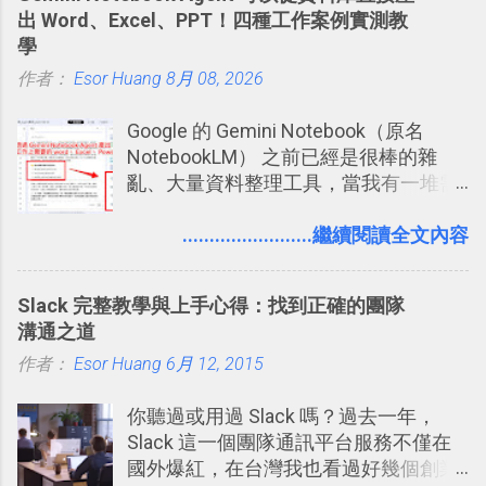
出 Word、Excel、PPT！四種工作案例實測教
學
作者：
Esor Huang
8月 08, 2026
Google 的 Gemini Notebook（原名
NotebookLM） 之前已經是很棒的雜
亂、大量資料整理工具，當我有一堆需
要抓出相關重點的研究資料，或是有大
量格式不一的混亂工作文件需要彙整，
........................繼續閱讀全文內容
我都喜歡用 Gemini Notebook 作第一階
段的整理，整理好後再交給 ChatGPT 或
Slack 完整教學與上手心得：找到正確的團隊
Codex 這樣的 AI 工作作進階處理。
溝通之道
作者：
Esor Huang
6月 12, 2015
你聽過或用過 Slack 嗎？過去一年，
Slack 這一個團隊通訊平台服務不僅在
國外爆紅，在台灣我也看過好幾個創業