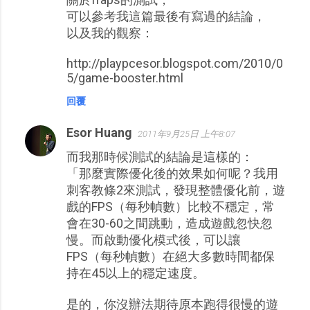
可以參考我這篇最後有寫過的結論，
以及我的觀察：
http://playpcesor.blogspot.com/2010/0
5/game-booster.html
回覆
Esor Huang
2011年9月25日 上午8:07
而我那時候測試的結論是這樣的：
「那麼實際優化後的效果如何呢？我用
刺客教條2來測試，發現整體優化前，遊
戲的FPS（每秒幀數）比較不穩定，常
會在30-60之間跳動，造成遊戲忽快忽
慢。而啟動優化模式後，可以讓
FPS（每秒幀數）在絕大多數時間都保
持在45以上的穩定速度。
是的，你沒辦法期待原本跑得很慢的遊