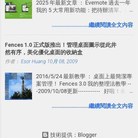
2025 年最新文章 ： Evernote 過去一年
拉長時間練習，就能讓一個東西成為腦
我的 5 大常用新功能：把待辦清單、AI
海中更深刻的記憶。 問題是，當我們一
辨識、長專案筆記裝進第二大腦 新功能
次要記住 1000 個英文單字，或是一次
介紹文章： 把不同筆記中的待辦清單統
........................繼續閱讀全文內容
要準備數百個考試問題時，自己手動進
一管理！ Evernote 強化原本已經很好用
行間隔記憶法的練習不是很累嗎？所以
的工作事項功能 新功能教學： Evernote
就有了自動化的工具，幫助我們管理要
Fences 1.0 正式版推出！管理桌面圖示從此井
大綱收合、目錄連結、錨點連結，整理
練習的記憶卡片，自動規劃要延期複習
然有序，美化優化桌面的收納盒
超長筆記應用案例分享 新功能教學： 會
的卡片，每天自動產生記憶練習題，這
作者：
Esor Huang
議記錄不麻煩！我常用兩個 Evernote AI
10月 08, 2009
樣的軟體中最受好評的，或許就是今天
功能整理錄音、手寫筆記 更新功能教
要推薦的 「 Anki 」 。
2016/5/24 最新教學 ： 桌面上最簡潔專
學： Evernote 新增類似 Google 文件的
案管理！ Fences 3.0 我的整理法教學 --
「免帳號登入」多人同步編輯功能
-2009/10/08更新------------ 好啦！各位
電腦玩物的老讀者、新朋友，我又要再
一次的推薦這款我個人非常愛用的免費
........................繼續閱讀全文內容
桌面整理軟體：Fences，因為在8個月
的測試版後， 今天StarDock公司終於為
我們推出了 正式版的Fences 1.0 ，並且
技術提供：Blogger
仍然是完全免費的 ，舊版本Fences0.99