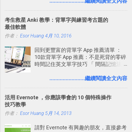
（ChatGPT） 的 Codex 工具？ 如何用
........................繼續閱讀全文內容
鴉牆上，從而禁止可能的祕密被你其他
卡片不再落落長？專案管理的5個關鍵
這個 AI 助理，協助我們處理電腦硬碟資
朋友看到。 當然，這也可以最大程度的
技巧 2017/8/23 新增 ： 如何用 Trello 做
料夾中的工作文件、任務成果，進一步
杜絕遊戲、廣告討厭的標籤行為。
子彈筆記？我的 Trello GTD 方法範例看
考生救星 Anki 教學：背單字與練習考古題的
打造一個更自動化的電腦工作流程。
板分享
最佳軟體
作者：
Esor Huang
4月 10, 2016
回到更豐富的背單字 App 推薦清單 ：
10款背單字 App 推薦：不是死背的零碎
時間記住英文單字技巧 「 間隔記憶法
」，是指透過特定時間的反覆記憶，把
短期記憶變成長期記憶。 舉例來說我今
........................繼續閱讀全文內容
天記住一個單字，相關一兩天之後我可
能快要忘記，這時再次複習，記憶就增
活用 Evernote ，你應該學會的 10 個特殊操作
強；然後下次快要忘記可能變成相隔一
技巧教學
個禮拜，這時再次複習，就能把記憶強
作者：
Esor Huang
化，讓記憶延長到可能半個月；那時候
5月 14, 2013
再做一次複習，或許我們就擁有了接下
請對 Evernote 有興趣的朋友，直接參考
來一個月的記憶長度！就這樣反覆慢慢