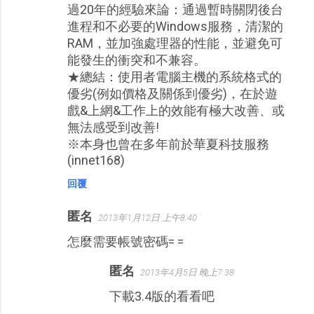
過20年的經驗來論：通過暫時關閉後台
進程和不必要的Windows服務，清潔的
RAM，並加強處理器的性能，並避免可
能發生的衝突和不兼容。
★總結：使用者電腦主機的系統格式的
優劣(例如價格及關係到優劣)，在於遊
戲&上網&工作上的效能有極大改善、或
無法感受到改善!
※本身也曾在多年前於華夏科技服務
(innet168)
回覆
匿名
2013年1月12日 上午8:40
怎麼需要帳號密碼= =
匿名
2013年4月5日 晚上7:38
下載3.4版的看看吧