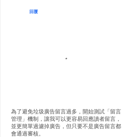
回覆
為了避免垃圾廣告留言過多，開始測試「留言
張
管理」機制，讓我可以更容易回應讀者留言，
貼
並更簡單過濾掉廣告，但只要不是廣告留言都
留
會通過審核。