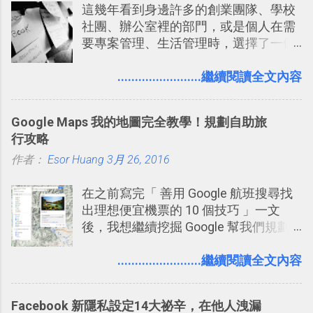
這幾年看到身邊許多的創業團隊、學校
提供了印照片的服務 ，而且價格不貴，
戶 。 2017/3 新增 ： Sortd for Slack：
社團、辦公室裡的部門，或是個人在需
可以立即拿到，操作流程也十分簡單。
改造 Slack 討論串介面變成專案任務排
要專案管理、生活管理時，選擇了一個
之前我在電腦玩物分享過：「 不需買印
程看板
叫做「 Trello 」的雲端服務，這到底是
表機也免隨身碟， 7-11 全家雲端列印超
一個什麼樣的管理工具，讓這麼多人都
........................繼續閱讀全文內容
方便教學 」。這篇文章則從印照片出
愛用 Trello ？在電腦玩物上，我也從旁
發： 同樣的不需買印表機、不需隨身
敲側擊的角度，寫過幾篇「 Trello 概
碟，就能快速印出高品質的照片成品。
Google Maps 我的地圖完全教學！規劃自助旅
念」的管理教學文章： 把 Evernote 當
行攻略
作 Trello！ Kanbanote 筆記看板管理法
作者：
Esor Huang
Google Drive 變身 Trello ！幫雲端硬碟
3月 26, 2016
建立專案看板 但是，我自己也一直使用
在之前寫完「 善用 Google 航班搜尋找
著 Trello ，卻還沒有在電腦玩物上寫過
出理想便宜機票的 10 個技巧 」一文
一篇完整的介紹！雖然錯過了幾年前第
後，我想繼續挖掘 Google 幫我們規劃
一時間推薦 Trello 的時機，但在這段時
自助旅行的潛力。 今天這篇文章，就深
間的使用經驗下，剛好可以讓我整理沉
入的來聊聊 Google 的「我的地圖」服
........................繼續閱讀全文內容
澱自己的使用方法，歸納出「 為什麼值
務，這是一個可以讓我們「自訂地圖」
得試試看 Trello 的關鍵特色 」，然後轉
的工具 ，在地圖上任意繪製地標、路
化成這篇文章深入淺出的 Trello 上手教
Facebook 新隱私設定14大祕辛，在他人洩漏
線，對商務需求來說可以打造出一張一
學。 2015/6/13 新增： 免費專案管理軟