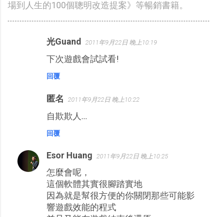
場到人生的100個聰明改造提案》等暢銷書籍。
光Guand
2011年9月22日 晚上10:19
留
下次遊戲會試試看!
言
回覆
匿名
2011年9月22日 晚上10:22
自欺欺人...
回覆
Esor Huang
2011年9月22日 晚上10:25
怎麼會呢，
這個軟體其實很腳踏實地
因為就是幫很方便的你關閉那些可能影
響遊戲效能的程式