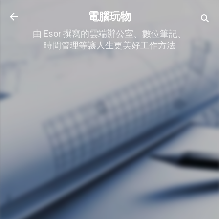
跳到主要內容
電腦玩物
由 Esor 撰寫的雲端辦公室、數位筆記、
時間管理等讓人生更美好工作方法