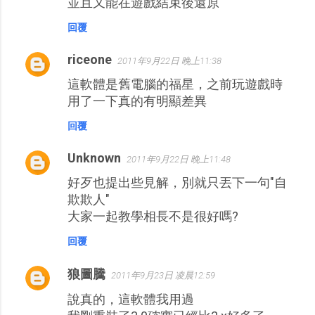
並且又能在遊戲結束後還原
回覆
riceone
2011年9月22日 晚上11:38
這軟體是舊電腦的福星，之前玩遊戲時
用了一下真的有明顯差異
回覆
Unknown
2011年9月22日 晚上11:48
好歹也提出些見解，別就只丟下一句"自
欺欺人"
大家一起教學相長不是很好嗎?
回覆
狼圖騰
2011年9月23日 凌晨12:59
說真的，這軟體我用過