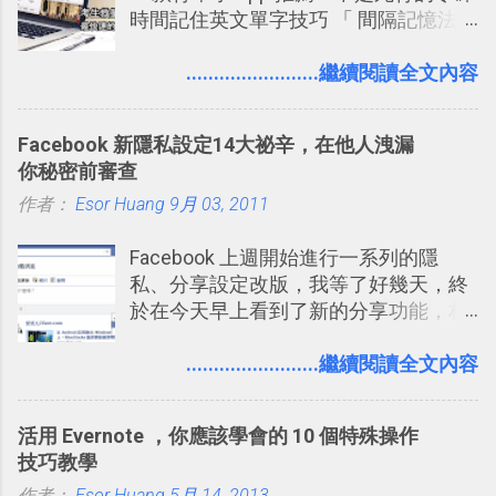
時間記住英文單字技巧 「 間隔記憶法
一時間推薦 Trello 的時機，但在這段時
」，是指透過特定時間的反覆記憶，把
間的使用經驗下，剛好可以讓我整理沉
短期記憶變成長期記憶。 舉例來說我今
........................繼續閱讀全文內容
澱自己的使用方法，歸納出「 為什麼值
天記住一個單字，相關一兩天之後我可
得試試看 Trello 的關鍵特色 」，然後轉
能快要忘記，這時再次複習，記憶就增
化成這篇文章深入淺出的 Trello 上手教
Facebook 新隱私設定14大祕辛，在他人洩漏
強；然後下次快要忘記可能變成相隔一
學。 2015/6/13 新增： 免費專案管理軟
你秘密前審查
個禮拜，這時再次複習，就能把記憶強
體推薦！困難計畫簡單管理 13 種工具
作者：
Esor Huang
化，讓記憶延長到可能半個月；那時候
9月 03, 2011
2016 年新增 ： 如何將 Trello 切換到繁
再做一次複習，或許我們就擁有了接下
體中文版？網頁 App 全中文化
Facebook 上週開始進行一系列的隱
來一個月的記憶長度！就這樣反覆慢慢
2016/7/7 新增 ： 如何活用 Trello 記
私、分享設定改版，我等了好幾天，終
拉長時間練習，就能讓一個東西成為腦
帳？我的理財計畫心得與看板範本
於在今天早上看到了新的分享功能，相
海中更深刻的記憶。 問題是，當我們一
2016/7/13 新增： 如何將網頁資料快速
信台灣用戶大多數應該也都已經可以使
次要記住 1000 個英文單字，或是一次
剪貼到 Trello？收集專案資料技巧
用新版的分享功能與隱私設定。 嚴格來
........................繼續閱讀全文內容
要準備數百個考試問題時，自己手動進
2016/8 新增： Trello 開放「強化功能」
說，這次新版設定大多數都是以前就有
行間隔記憶法的練習不是很累嗎？所以
讓免費用戶串聯 Evernote 等雲端服務
的功能，只是現在換到比較好操作的位
就有了自動化的工具，幫助我們管理要
2016/8 新增 ： Trello 卡片自訂欄位密
活用 Evernote ，你應該學會的 10 個特殊操作
置。不過有一項很實用的設定是新增
練習的記憶卡片，自動規劃要延期複習
技！最想要的強大 Trello 客製化範例教
技巧教學
的， 那就是可以 事先審查 朋友「標籤
的卡片，每天自動產生記憶練習題，這
學 2016/11 新增： [時間技客-7] 重要緊
作者：
Esor Huang
5月 14, 2013