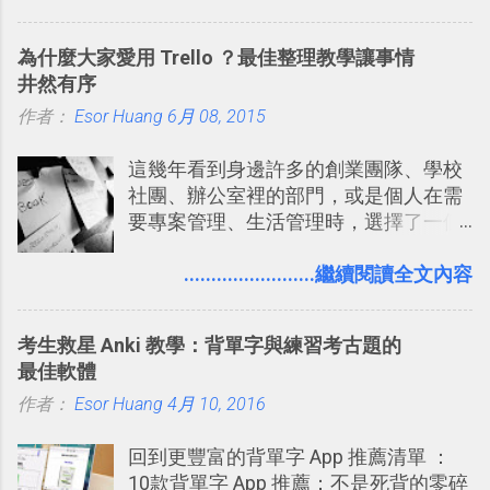
片貼在紙本手帳上 這時候，有什麼方法
充許多旅遊圖文資料，讓這張地圖就是
可以快速把數位照片「洗」成實體照
旅遊手冊。 好看的自訂地圖一方面旅行
為什麼大家愛用 Trello ？最佳整理教學讓事情
片？而且最好能不花時間、立即拿到、
時帶來好心情，二方面事後就是最好的
井然有序
價格也不貴呢？ 如果家裡沒有印表機
旅遊回憶之一。 自訂地圖還能跟朋友共
作者：
Esor Huang
（或是沒有好的印表機），又不想跑照
6月 08, 2015
享合作，讓彼此都能在手機上查看這次
相館，那麼這時候 「便利商店」同樣也
旅行地圖。
這幾年看到身邊許多的創業團隊、學校
提供了印照片的服務 ，而且價格不貴，
社團、辦公室裡的部門，或是個人在需
可以立即拿到，操作流程也十分簡單。
要專案管理、生活管理時，選擇了一個
之前我在電腦玩物分享過：「 不需買印
叫做「 Trello 」的雲端服務，這到底是
表機也免隨身碟， 7-11 全家雲端列印超
一個什麼樣的管理工具，讓這麼多人都
........................繼續閱讀全文內容
方便教學 」。這篇文章則從印照片出
愛用 Trello ？在電腦玩物上，我也從旁
發： 同樣的不需買印表機、不需隨身
敲側擊的角度，寫過幾篇「 Trello 概
碟，就能快速印出高品質的照片成品。
考生救星 Anki 教學：背單字與練習考古題的
念」的管理教學文章： 把 Evernote 當
最佳軟體
作 Trello！ Kanbanote 筆記看板管理法
作者：
Esor Huang
Google Drive 變身 Trello ！幫雲端硬碟
4月 10, 2016
建立專案看板 但是，我自己也一直使用
回到更豐富的背單字 App 推薦清單 ：
著 Trello ，卻還沒有在電腦玩物上寫過
10款背單字 App 推薦：不是死背的零碎
一篇完整的介紹！雖然錯過了幾年前第