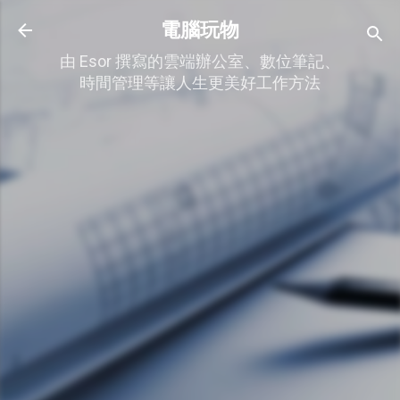
跳到主要內容
電腦玩物
由 Esor 撰寫的雲端辦公室、數位筆記、
時間管理等讓人生更美好工作方法