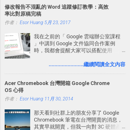
料夾中的工作文件、任務成果，進一步
修改報告不混亂的 Word 追蹤修訂教學：高效
打造一個更自動化的電腦工作流程。
率比對原稿完稿
作者：
Esor Huang
5月 23, 2017
我在之前的「 Google 雲端辦公室課程
」中講到 Google 文件協同合作案例
時，我都會提醒大家可以搭配使用
Google 文件上的「建議操作」功能，讓
多人編輯同一份報告、文章時更加條理
........................繼續閱讀全文內容
分明，修改更有效率。而這並非 Google
文件獨創功能，事實上這是來自於
Acer Chromebook 台灣開箱 Google Chrome
Word 上優秀的文書編輯老傳統：「
OS 心得
Word 追蹤修訂終於出現在 Google
作者：
Esor Huang
Docs！論文改稿必備 」。 但是我也發
11月 30, 2014
現，有很多原本使用 Word 進行文書處
那天看到社群上的朋友分享了 Google
理的朋友，不一定有發現裡面藏了一個
Chromebook 筆電在台灣開賣的消息，
叫做「追蹤修訂」的好功能，因此決定
其實早就開賣，但我一向對 3C 硬體產
寫一篇文章來介紹一下。 Word 的「追