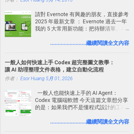
你」的內容，決定要不要讓其他朋友看
樣的軟體中最受好評的，或許就是今天
急時間管理四象限在 Trello 活用與範本
到這些標籤。 具體來說，朋友如果把你
要推薦的 「 Anki 」 。
下載 2017/2 新增 ： Trello 團隊如何使
請對 Evernote 有興趣的朋友，直接參考
標籤在他的訊息中，或是想把你標籤在
用 Trello？ 8個專案排程協作重點技巧
2025 年最新文章 ： Evernote 過去一年
相片圖片裡，現在你都多了一個「事先
2017/6 新增： 如何用 Trello 規劃自助
我的 5 大常用新功能：把待辦清單、AI
審查」的機制，可以決定這些你被標籤
旅行？我的 Trello 行程計畫使用技巧教
辨識、長專案筆記裝進第二大腦 新功能
的內容可不可以出現在你的個人檔案塗
學 2017/7 新增： 如何讓 Trello 列表與
介紹文章： 把不同筆記中的待辦清單統
........................繼續閱讀全文內容
鴉牆上，從而禁止可能的祕密被你其他
卡片不再落落長？專案管理的5個關鍵
一管理！ Evernote 強化原本已經很好用
朋友看到。 當然，這也可以最大程度的
技巧 2017/8/23 新增 ： 如何用 Trello 做
的工作事項功能 新功能教學： Evernote
杜絕遊戲、廣告討厭的標籤行為。
子彈筆記？我的 Trello GTD 方法範例看
一般人如何快速上手 Codex 超完整圖文教學：
大綱收合、目錄連結、錨點連結，整理
板分享
讓 AI 助理整理文件表格，建立自動化流程
超長筆記應用案例分享 新功能教學： 會
作者：
Esor Huang
議記錄不麻煩！我常用兩個 Evernote AI
5月 01, 2026
功能整理錄音、手寫筆記 更新功能教
一般人也能快速上手的 AI Agent：
學： Evernote 新增類似 Google 文件的
Codex 電腦端軟體 今天這篇文章想分享
「免帳號登入」多人同步編輯功能
的是：如果我們不是懂程式設計的工程
師， 一般人要怎麼快速上手 OpenAI
（ChatGPT） 的 Codex 工具？ 如何用
........................繼續閱讀全文內容
這個 AI 助理，協助我們處理電腦硬碟資