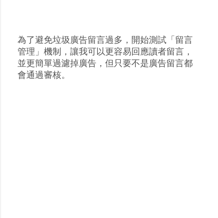
為了避免垃圾廣告留言過多，開始測試「留言
張
管理」機制，讓我可以更容易回應讀者留言，
貼
並更簡單過濾掉廣告，但只要不是廣告留言都
留
會通過審核。
言