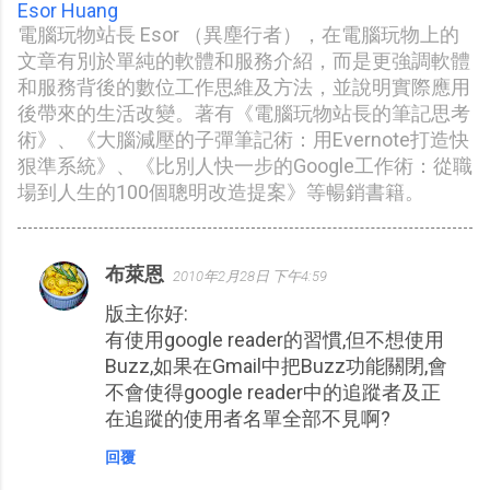
Esor Huang
電腦玩物站長 Esor （異塵行者），在電腦玩物上的
文章有別於單純的軟體和服務介紹，而是更強調軟體
和服務背後的數位工作思維及方法，並說明實際應用
後帶來的生活改變。著有《電腦玩物站長的筆記思考
術》、《大腦減壓的子彈筆記術：用Evernote打造快
狠準系統》、《比別人快一步的Google工作術：從職
場到人生的100個聰明改造提案》等暢銷書籍。
布萊恩
2010年2月28日 下午4:59
留
版主你好:
言
有使用google reader的習慣,但不想使用
Buzz,如果在Gmail中把Buzz功能關閉,會
不會使得google reader中的追蹤者及正
在追蹤的使用者名單全部不見啊?
回覆