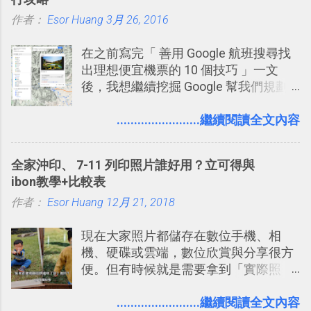
一段時間，我覺得它吸引人之處有三
作者：
Esor Huang
點： 1. 「 很有趣 」： Slack 裡擁有跟
3月 26, 2016
LINE 或 Facebook 一樣易於讓公司同事
在之前寫完「 善用 Google 航班搜尋找
聊天打屁、傳送有趣影音圖文的功能。
出理想便宜機票的 10 個技巧 」一文
2. 「 有效率 」：但是 Slack 的頻道、群
後，我想繼續挖掘 Google 幫我們規劃
組機制讓茶水間的聊天，不會干擾工作
自助旅行的潛力。 今天這篇文章，就深
的討論，並且星號與釘選功能讓每個同
入的來聊聊 Google 的「我的地圖」服
........................繼續閱讀全文內容
事可以從聊天中記錄重點。 3. 「 有彈性
務，這是一個可以讓我們「自訂地圖」
」： Slack 的架構可以讓每一個團隊設
的工具 ，在地圖上任意繪製地標、路
計出符合自己需求的通訊平台， Slack
全家沖印、 7-11 列印照片誰好用？立可得與
線，對商務需求來說可以打造出一張一
的軟體則讓同事可以在任何地方和公司
ibon教學+比較表
張資料地圖（例如我之前在製作一本新
保持聯繫。 如果你需要中文版的同類平
作者：
Esor Huang
書時建立的「 台灣推薦空拍地點地圖
12月 21, 2018
台，可以參考： JANDI 高效率團隊通訊
」），對生活需求來說，則可以讓我們
平台完整教學，比 Slack 更適合中文用
現在大家照片都儲存在數位手機、相
規劃自助旅行路線！ Google 「我的地
戶 。 2017/3 新增 ： Sortd for Slack：
機、硬碟或雲端，數位欣賞與分享很方
圖」在規劃自助旅行路線時可以解決許
改造 Slack 討論串介面變成專案任務排
便。但有時候就是需要拿到「實際照
多問題： 國外地點名稱地址常常難懂，
程看板
片」，例如： 小朋友學校的勞作作業 想
用自訂地圖就能自己取一個好辨識的名
要製作家庭相框 用照片來當小禮物 把照
........................繼續閱讀全文內容
稱。 在規劃路線之外，自訂地圖還能補