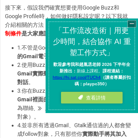
接下來，假設我們確實想要使用Google Buzz和
Google Profile時，如何做好隱私設定呢？以下我就
介紹相關的方法，但進入正題前，
有幾點
基本隱私限
制條件
是大家應該知道的：
1.不管是Google Buzz或Profile，
都不會公開你
的Gmail電子郵件帳號
，除非你自己設定公開。
2.使用Buzz並
不會讓在上面互動的人看到你的
Gmail實際郵件內容
，也
不會看到實際的GTalk
對話
。
3.你在Buzz上follow追蹤的人，
不會變成你
Gmail裡面的聯絡人
（但是你在Gmail裡面設定
為聯絡人的朋友，會自動變成Buzz上follow的
對象）。
4.並非所有透過Gmail、Gtalk通信過的人都會變
成follow對象，只有那些你
實際動手將其加入