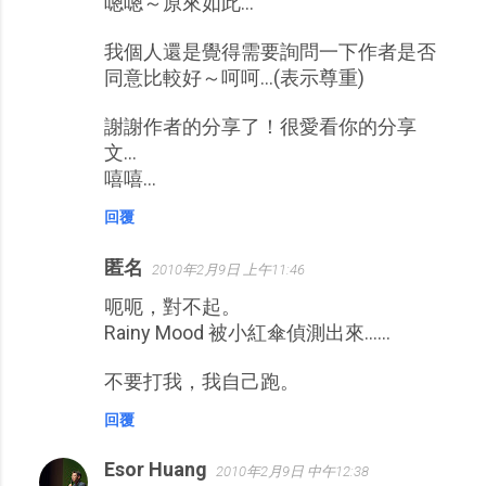
嗯嗯～原來如此…
我個人還是覺得需要詢問一下作者是否
同意比較好～呵呵…(表示尊重)
謝謝作者的分享了！很愛看你的分享
文…
嘻嘻…
回覆
匿名
2010年2月9日 上午11:46
呃呃，對不起。
Rainy Mood 被小紅傘偵測出來......
不要打我，我自己跑。
回覆
Esor Huang
2010年2月9日 中午12:38