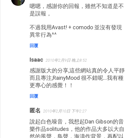
嗯嗯，感謝你的回報，雖然不知道是不
是誤報，
不過我用Avast! + comodo 並沒有發現
異常行為^^
回覆
Isaac
2010年2月9日 晚上8:52
感謝版大的分享,這些網站真的令人平靜
而且專注,RainyMood 很不錯呢...我有種
更專心的感覺！！
回覆
匿名
2010年2月10日 下午2:27
說起白色噪音，我想起Dan Gibson的音
樂作品solitudes，他的作品大多以大自
然的風聲，鳥聲，海濤作背景，再配以