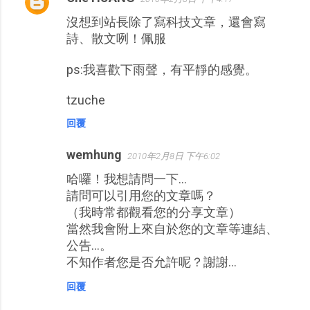
沒想到站長除了寫科技文章，還會寫
詩、散文咧！佩服
ps:我喜歡下雨聲，有平靜的感覺。
tzuche
回覆
wemhung
2010年2月8日 下午6:02
哈囉！我想請問一下…
請問可以引用您的文章嗎？
（我時常都觀看您的分享文章）
當然我會附上來自於您的文章等連結、
公告…。
不知作者您是否允許呢？謝謝…
回覆