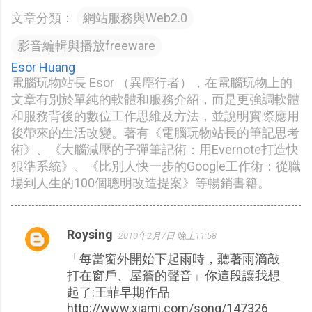
文章分類：
網站服務與Web2.0
影音編輯與播放freeware
Esor Huang
電腦玩物站長 Esor （異塵行者），在電腦玩物上的
文章有別於單純的軟體和服務介紹，而是更強調軟體
和服務背後的數位工作思維及方法，並說明實際應用
後帶來的生活改變。著有《電腦玩物站長的筆記思考
術》、《大腦減壓的子彈筆記術：用Evernote打造快
狠準系統》、《比別人快一步的Google工作術：從職
場到人生的100個聰明改造提案》等暢銷書籍。
Roysing
2010年2月7日 晚上11:58
留
「每當窗外開始下起雨時，聽著雨滴敲
言
打在窗戶、屋簷的聲音」你這段讓我想
起了:王菲早期作品
http://www.xiami.com/song/147326