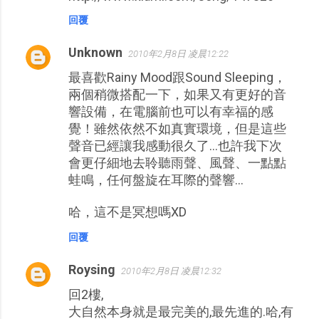
回覆
Unknown
2010年2月8日 凌晨12:22
最喜歡Rainy Mood跟Sound Sleeping，
兩個稍微搭配一下，如果又有更好的音
響設備，在電腦前也可以有幸福的感
覺！雖然依然不如真實環境，但是這些
聲音已經讓我感動很久了...也許我下次
會更仔細地去聆聽雨聲、風聲、一點點
蛙鳴，任何盤旋在耳際的聲響...
哈，這不是冥想嗎XD
回覆
Roysing
2010年2月8日 凌晨12:32
回2樓,
大自然本身就是最完美的,最先進的.哈,有