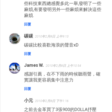
些科技東西總感覺多此一舉,發明了一些
麻煩,有要發明另外一些麻煩來解決這些
麻煩.
回覆
碳碳
2010年2月8日 上午9:13
碳碳比較喜歡海浪的聲音xD
回覆
James W.
2010年2月8日 上午10:54
感謝引薦，在不下雨的時候聽雨聲，確
實讓我更容易集中注意力
回覆
小元
2010年2月8日 下午1:16
之前去金革買了3張900的DOLLA抒壓