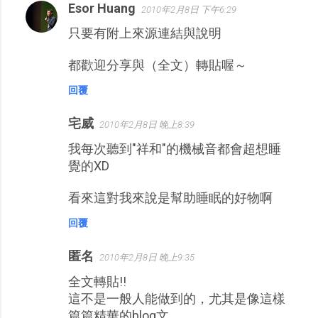
Esor Huang
2010年2月8日 下午6:29
只要有附上來源連結與說明
都歡迎分享與（全文）轉貼喔～
回覆
宅威
2010年2月8日 晚上8:39
我每次聽到"祥和"的機械音都會超想睡
覺的XD
看來這對我來說是幫助睡眠的好物啊
回覆
匿名
2010年2月8日 晚上9:35
全文轉貼!!
這不是一般人能做到的，尤其是像這樣
篇篇精華的blog文