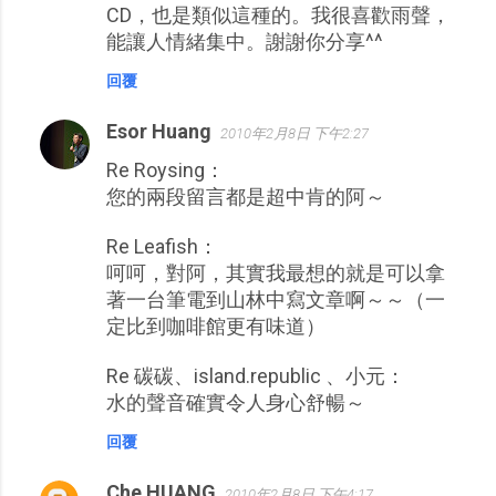
CD，也是類似這種的。我很喜歡雨聲，
能讓人情緒集中。謝謝你分享^^
回覆
Esor Huang
2010年2月8日 下午2:27
Re Roysing：
您的兩段留言都是超中肯的阿～
Re Leafish：
呵呵，對阿，其實我最想的就是可以拿
著一台筆電到山林中寫文章啊～～（一
定比到咖啡館更有味道）
Re 碳碳、island.republic 、小元：
水的聲音確實令人身心舒暢～
回覆
Che HUANG
2010年2月8日 下午4:17