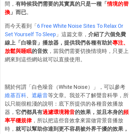
間，
有時候我們需要的其實真的只是一種「
情境的替
換
」而已
。
而今天看到「
6 Free White Noise Sites To Relax Or
Set Yourself To Sleep
」這篇文章，
介紹了六個免費
線上「白噪音」播放器，提供我們各種有助於
專注、
放鬆與睡眠
的音效
，當我們需要切換情境時，只要上
網來到這些網站就可以直接使用。
關於何謂「白色噪音（White Noise）」，可以參考
維基百科
、
遮蔽音
等文章。我並不了解聲音科學，所
以只能很粗淺的說明：底下所提供的各種音效播放
器，
它們都具有
過濾環境雜音
的效果，並且本身的
頻
率平穩規律
，所以把這些音效拿來當做背景音播放
時，
就可以幫助你達到更不容易被外界干擾的效果，