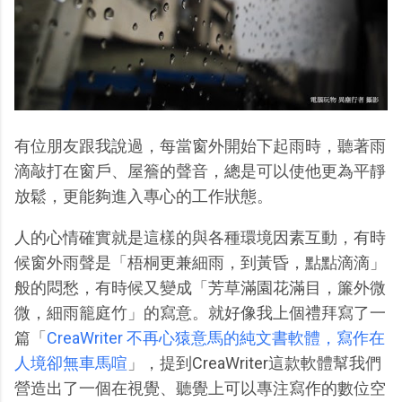
有位朋友跟我說過，每當窗外開始下起雨時，聽著雨
滴敲打在窗戶、屋簷的聲音，總是可以使他更為平靜
放鬆，更能夠進入專心的工作狀態。
人的心情確實就是這樣的與各種環境因素互動，有時
候窗外雨聲是「梧桐更兼細雨，到黃昏，點點滴滴」
般的悶愁，有時候又變成「芳草滿園花滿目，簾外微
微，細雨籠庭竹」的寫意。就好像我上個禮拜寫了一
篇「
CreaWriter 不再心猿意馬的純文書軟體，寫作在
人境卻無車馬喧
」，提到CreaWriter這款軟體幫我們
營造出了一個在視覺、聽覺上可以專注寫作的數位空