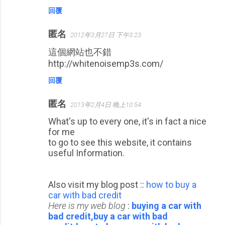
回覆
匿名
2012年3月27日 下午3:23
這個網站也不錯
http://whitenoisemp3s.com/
回覆
匿名
2013年2月4日 晚上10:54
What's up to every one, it's in fact a nice
for me
to go to see this website, it contains
useful Information.
Also visit my blog post ::
how to buy a
car with bad credit
Here is my web blog
:
buying a car with
bad credit,buy a car with bad