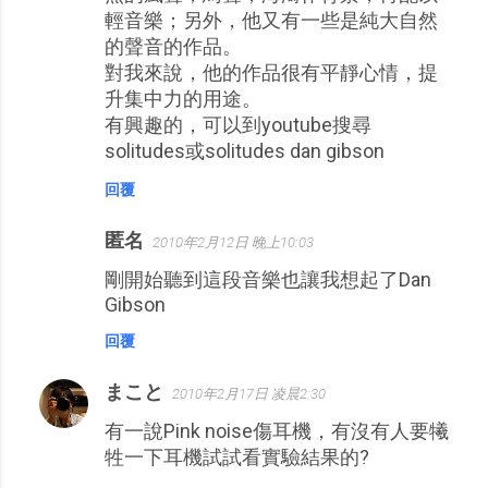
輕音樂；另外，他又有一些是純大自然
的聲音的作品。
對我來說，他的作品很有平靜心情，提
升集中力的用途。
有興趣的，可以到youtube搜尋
solitudes或solitudes dan gibson
回覆
匿名
2010年2月12日 晚上10:03
剛開始聽到這段音樂也讓我想起了Dan
Gibson
回覆
まこと
2010年2月17日 凌晨2:30
有一說Pink noise傷耳機，有沒有人要犧
牲一下耳機試試看實驗結果的?