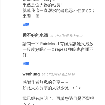
果然是位大器的站長!
就連我這一直潛水的輪也忍不住要跳出
來讚一個!
回覆
睡不好的水滴
2010年2月8日 晚上10:27
請問一下 RainMood 有辦法讓她只撥放
一段就好嗎? 一直repeat 整晚也會睡不
好...
回覆
wenhung
2010年2月8日 晚上10:30
感謝作者無私的分享～～
如此大方分享的人以少見…＞”＜
我已經有註明了。再請您過目是否覺得
ｏｋ～