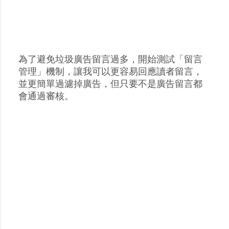
為了避免垃圾廣告留言過多，開始測試「留言
張
管理」機制，讓我可以更容易回應讀者留言，
貼
並更簡單過濾掉廣告，但只要不是廣告留言都
留
會通過審核。
言