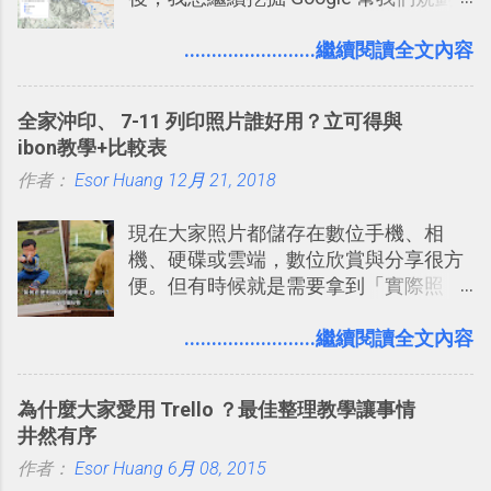
自助旅行的潛力。 今天這篇文章，就深
入的來聊聊 Google 的「我的地圖」服
........................繼續閱讀全文內容
務，這是一個可以讓我們「自訂地圖」
的工具 ，在地圖上任意繪製地標、路
全家沖印、 7-11 列印照片誰好用？立可得與
線，對商務需求來說可以打造出一張一
ibon教學+比較表
張資料地圖（例如我之前在製作一本新
作者：
Esor Huang
書時建立的「 台灣推薦空拍地點地圖
12月 21, 2018
」），對生活需求來說，則可以讓我們
現在大家照片都儲存在數位手機、相
規劃自助旅行路線！ Google 「我的地
機、硬碟或雲端，數位欣賞與分享很方
圖」在規劃自助旅行路線時可以解決許
便。但有時候就是需要拿到「實際照
多問題： 國外地點名稱地址常常難懂，
片」，例如： 小朋友學校的勞作作業 想
用自訂地圖就能自己取一個好辨識的名
要製作家庭相框 用照片來當小禮物 把照
........................繼續閱讀全文內容
稱。 在規劃路線之外，自訂地圖還能補
片貼在紙本手帳上 這時候，有什麼方法
充許多旅遊圖文資料，讓這張地圖就是
可以快速把數位照片「洗」成實體照
旅遊手冊。 好看的自訂地圖一方面旅行
為什麼大家愛用 Trello ？最佳整理教學讓事情
片？而且最好能不花時間、立即拿到、
時帶來好心情，二方面事後就是最好的
井然有序
價格也不貴呢？ 如果家裡沒有印表機
旅遊回憶之一。 自訂地圖還能跟朋友共
作者：
Esor Huang
（或是沒有好的印表機），又不想跑照
6月 08, 2015
享合作，讓彼此都能在手機上查看這次