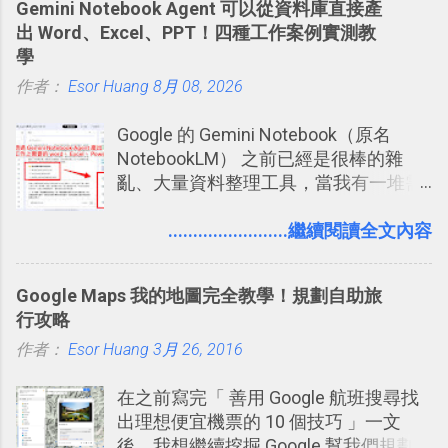
Gemini Notebook Agent 可以從資料庫直接產
有機會在一個專案合作中使用了 Slack
出 Word、Excel、PPT！四種工作案例實測教
一段時間，我覺得它吸引人之處有三
學
點： 1. 「 很有趣 」： Slack 裡擁有跟
作者：
Esor Huang
LINE 或 Facebook 一樣易於讓公司同事
8月 08, 2026
聊天打屁、傳送有趣影音圖文的功能。
Google 的 Gemini Notebook（原名
2. 「 有效率 」：但是 Slack 的頻道、群
NotebookLM） 之前已經是很棒的雜
組機制讓茶水間的聊天，不會干擾工作
亂、大量資料整理工具，當我有一堆需
的討論，並且星號與釘選功能讓每個同
要抓出相關重點的研究資料，或是有大
事可以從聊天中記錄重點。 3. 「 有彈性
量格式不一的混亂工作文件需要彙整，
........................繼續閱讀全文內容
」： Slack 的架構可以讓每一個團隊設
我都喜歡用 Gemini Notebook 作第一階
計出符合自己需求的通訊平台， Slack
段的整理，整理好後再交給 ChatGPT 或
的軟體則讓同事可以在任何地方和公司
Google Maps 我的地圖完全教學！規劃自助旅
Codex 這樣的 AI 工作作進階處理。
保持聯繫。 如果你需要中文版的同類平
行攻略
台，可以參考： JANDI 高效率團隊通訊
作者：
Esor Huang
3月 26, 2016
平台完整教學，比 Slack 更適合中文用
戶 。 2017/3 新增 ： Sortd for Slack：
在之前寫完「 善用 Google 航班搜尋找
改造 Slack 討論串介面變成專案任務排
出理想便宜機票的 10 個技巧 」一文
程看板
後，我想繼續挖掘 Google 幫我們規劃