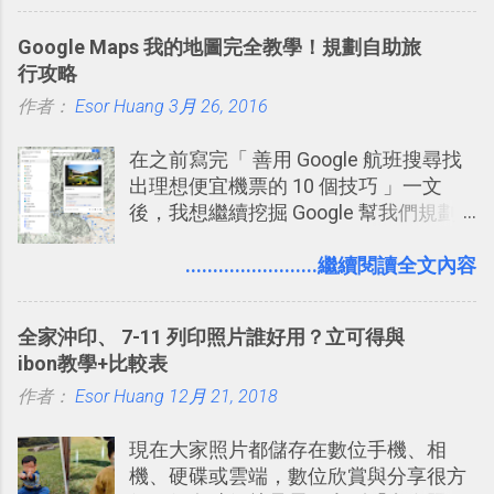
比起 LINE 或 Facebook 或 Email 更能有
效率的管理團隊溝通呢？我自己今年也
Google Maps 我的地圖完全教學！規劃自助旅
有機會在一個專案合作中使用了 Slack
行攻略
一段時間，我覺得它吸引人之處有三
作者：
Esor Huang
點： 1. 「 很有趣 」： Slack 裡擁有跟
3月 26, 2016
LINE 或 Facebook 一樣易於讓公司同事
在之前寫完「 善用 Google 航班搜尋找
聊天打屁、傳送有趣影音圖文的功能。
出理想便宜機票的 10 個技巧 」一文
2. 「 有效率 」：但是 Slack 的頻道、群
後，我想繼續挖掘 Google 幫我們規劃
組機制讓茶水間的聊天，不會干擾工作
自助旅行的潛力。 今天這篇文章，就深
的討論，並且星號與釘選功能讓每個同
入的來聊聊 Google 的「我的地圖」服
........................繼續閱讀全文內容
事可以從聊天中記錄重點。 3. 「 有彈性
務，這是一個可以讓我們「自訂地圖」
」： Slack 的架構可以讓每一個團隊設
的工具 ，在地圖上任意繪製地標、路
計出符合自己需求的通訊平台， Slack
全家沖印、 7-11 列印照片誰好用？立可得與
線，對商務需求來說可以打造出一張一
的軟體則讓同事可以在任何地方和公司
ibon教學+比較表
張資料地圖（例如我之前在製作一本新
保持聯繫。 如果你需要中文版的同類平
作者：
Esor Huang
書時建立的「 台灣推薦空拍地點地圖
12月 21, 2018
台，可以參考： JANDI 高效率團隊通訊
」），對生活需求來說，則可以讓我們
平台完整教學，比 Slack 更適合中文用
現在大家照片都儲存在數位手機、相
規劃自助旅行路線！ Google 「我的地
戶 。 2017/3 新增 ： Sortd for Slack：
機、硬碟或雲端，數位欣賞與分享很方
圖」在規劃自助旅行路線時可以解決許
改造 Slack 討論串介面變成專案任務排