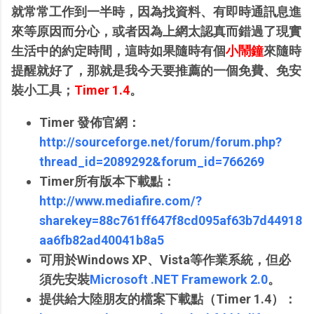
就常常工作到一半時，因為找資料、有即時通訊息進
來等原因而分心，或者因為上網太認真而錯過了現實
生活中的約定時間，這時如果隨時有個
小鬧鐘
來隨時
提醒就好了，那就是我今天要推薦的一個免費、免安
裝小工具；
Timer 1.4
。
Timer 發佈官網：
http://sourceforge.net/forum/forum.php?
thread_id=2089292&forum_id=766269
Timer所有版本下載點：
http://www.mediafire.com/?
sharekey=88c761ff647f8cd095af63b7d44918
aa6fb82ad40041b8a5
可用於Windows XP、Vista等作業系統，但必
須先安裝
Microsoft .NET Framework 2.0
。
提供給大陸朋友的檔案下載點（Timer 1.4）：