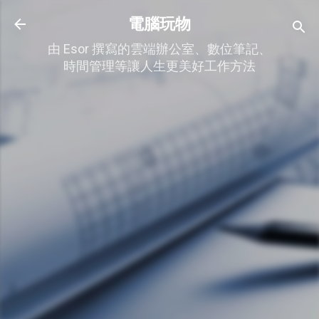
跳到主要內容
電腦玩物
由 Esor 撰寫的雲端辦公室、數位筆記、
時間管理等讓人生更美好工作方法