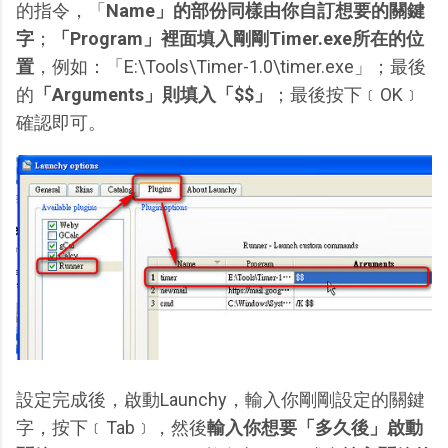
的指令，「
Name」的部份同樣由你自訂想要的關鍵
字
；
「Program」裡面填入剛剛Timer.exe所在的位
置
，例如：「E:\Tools\Timer-1.0\timer.exe」；最後
的
「Arguments」則填入「$$」
；最後按下﹝OK﹞
確認即可。
設定完成後，啟動Launchy，輸入你剛剛設定的關鍵
字，按下﹝Tab﹞，然後
輸入你想要「多久後」啟動