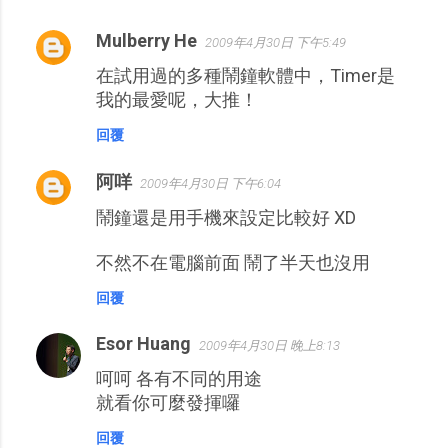
Mulberry He
2009年4月30日 下午5:49
留
在試用過的多種鬧鐘軟體中，Timer是
言
我的最愛呢，大推！
回覆
阿咩
2009年4月30日 下午6:04
鬧鐘還是用手機來設定比較好 XD
不然不在電腦前面 鬧了半天也沒用
回覆
Esor Huang
2009年4月30日 晚上8:13
呵呵 各有不同的用途
就看你可麼發揮囉
回覆