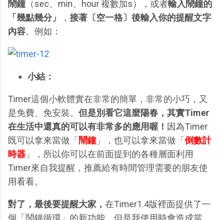
鬧鐘
（sec、min、hour 複數加s），或者
輸入鬧鐘的
「幾點幾分」
，
接著〔空一格〕後
輸入你的提醒文字
內容
。例如：
小結：
Timer這個小軟體實在非常的簡單，非常的小巧，又
是免費、免安裝。
但是別看它這麼陽春，其實Timer
在生活中還真的可以有非常多的應用喔！
因為Timer
既可以拿來當做「
鬧鐘
」，也可以拿來當做「
倒數計
時器
」，所以你可以在前面提到的各種層面利用
Timer來自我提醒，推薦給有時間管理需要的朋友使
用看看。
對了，最後要提醒大家，
在Timer1.4版裡面提供了一
個「鬧鐘循環」的新功能，但是我使用時會造成當