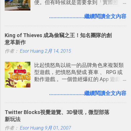
便。但有時候就是需要拿到「實際照
多問題： 國外地點名稱地址常常難懂，
程看板
片」，例如： 小朋友學校的勞作作業 想
用自訂地圖就能自己取一個好辨識的名
要製作家庭相框 用照片來當小禮物 把照
........................繼續閱讀全文內容
稱。 在規劃路線之外，自訂地圖還能補
片貼在紙本手帳上 這時候，有什麼方法
充許多旅遊圖文資料，讓這張地圖就是
可以快速把數位照片「洗」成實體照
旅遊手冊。 好看的自訂地圖一方面旅行
King of Thieves 成為偷竊之王！知名團隊的創
片？而且最好能不花時間、立即拿到、
時帶來好心情，二方面事後就是最好的
意革新作
價格也不貴呢？ 如果家裡沒有印表機
旅遊回憶之一。 自訂地圖還能跟朋友共
作者：
Esor Huang
（或是沒有好的印表機），又不想跑照
2月 14, 2015
享合作，讓彼此都能在手機上查看這次
相館，那麼這時候 「便利商店」同樣也
旅行地圖。
比起憤怒鳥以統一的品牌角色來複製類
提供了印照片的服務 ，而且價格不貴，
型遊戲，把憤怒鳥變成 賽車 、 RPG 或
可以立即拿到，操作流程也十分簡單。
動作遊戲 。一個曾經爆紅的 App 遊戲開
之前我在電腦玩物分享過：「 不需買印
發團隊，有沒有辦法在成名作之後，再
表機也免隨身碟， 7-11 全家雲端列印超
次推出另外一個足以撼動市場，並且有
........................繼續閱讀全文內容
方便教學 」。這篇文章則從印照片出
著全新顛覆創意的作品呢？現在，或許
發： 同樣的不需買印表機、不需隨身
我們將看到這樣的例子！ 今天要推薦的
碟，就能快速印出高品質的照片成品。
Twitter Blocks視覺遊覽、3D發現，微型部落
是另外一款非常知名系列作「 Cut the
新玩法
Rope （割繩子） 」的開發公司
作者：
Esor Huang
ZeptoLab ，在玩了幾個割繩子變形後，
9月 01, 2007