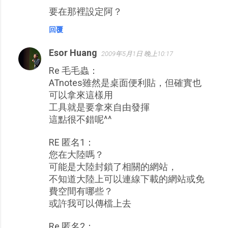
要在那裡設定阿？
回覆
Esor Huang
2009年5月1日 晚上10:17
Re 毛毛蟲：
ATnotes雖然是桌面便利貼，但確實也
可以拿來這樣用
工具就是要拿來自由發揮
這點很不錯呢^^
RE 匿名1：
您在大陸嗎？
可能是大陸封鎖了相關的網站，
不知道大陸上可以連線下載的網站或免
費空間有哪些？
或許我可以傳檔上去
Re 匿名2：