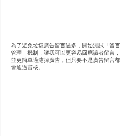
為了避免垃圾廣告留言過多，開始測試「留言
張
管理」機制，讓我可以更容易回應讀者留言，
貼
並更簡單過濾掉廣告，但只要不是廣告留言都
留
會通過審核。
言