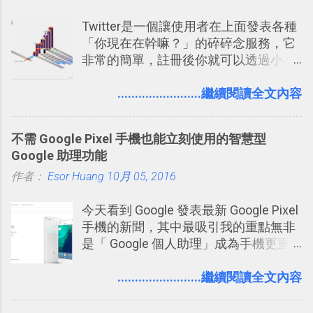
前幾天推出了他們宣傳已久的全新作
Twitter是一個讓使用者在上面發表各種
品：「 King of Thieves 」，這是一款
「你現在在幹嘛？」的碎碎念服務，它
玩法與眾不同的 PVP 偷竊對戰遊戲 。
非常的簡單，註冊後你就可以透過小小
的視窗發表任何不超過140個字元的短
文，你可以真的在上面說明你在做什
........................繼續閱讀全文內容
麼，你也可以利用它來發表很短很短的
想法或評論，你當然可以透過它來發表
不需 Google Pixel 手機也能立刻使用的智慧型
牢騷，或許你也想要透過Twitter來詢問
Google 助理功能
什麼事情。各式各樣被發表的
作者：
Esor Huang
「twitter」會像資訊之河一樣在首頁、
10月 05, 2016
各個使用者ˋ追隨者之間穿流不息，但是
今天看到 Google 發表最新 Google Pixel
不管是採用什麼樣的方式利用Twitter，
手機的新聞，其中最吸引我的重點無非
沒有人會有意見，這是我覺得Twitter很
是「 Google 個人助理」成為手機更重
自由也很有趣的一個地方，我可以無拘
要且更有用的功能，有國外媒體稱：
無束的在上面塑造、表現我自己，或是
「這是他使用過最聰明的一台智慧型手
........................繼續閱讀全文內容
利用Twitter來嘗試各種可能。例如 目前
機。」 「 Google 個人助理」有更人性
我試圖將自己的Twitter打造成「 小電腦
化的應答方式，可以解答我們的各種詢
玩物 」的型態 ，我會在上面持續的丟一