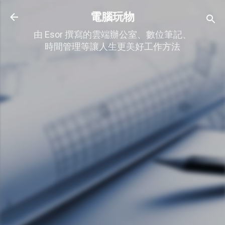
跳到主要內容
電腦玩物
由 Esor 撰寫的雲端辦公室、數位筆記、
時間管理等讓人生更美好工作方法