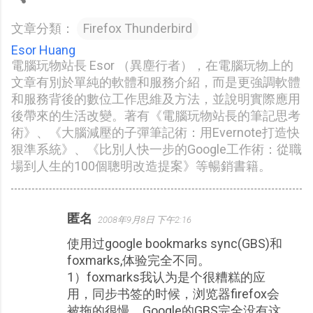
文章分類：
Firefox Thunderbird
Esor Huang
電腦玩物站長 Esor （異塵行者），在電腦玩物上的
文章有別於單純的軟體和服務介紹，而是更強調軟體
和服務背後的數位工作思維及方法，並說明實際應用
後帶來的生活改變。著有《電腦玩物站長的筆記思考
術》、《大腦減壓的子彈筆記術：用Evernote打造快
狠準系統》、《比別人快一步的Google工作術：從職
場到人生的100個聰明改造提案》等暢銷書籍。
匿名
2008年9月8日 下午2:16
留
使用过google bookmarks sync(GBS)和
言
foxmarks,体验完全不同。
1）foxmarks我认为是个很糟糕的应
用，同步书签的时候，浏览器firefox会
被拖的很慢。Google的GBS完全没有这