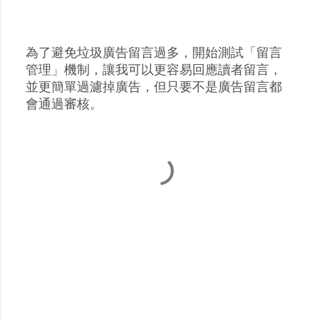
為了避免垃圾廣告留言過多，開始測試「留言
張
管理」機制，讓我可以更容易回應讀者留言，
貼
並更簡單過濾掉廣告，但只要不是廣告留言都
留
會通過審核。
言