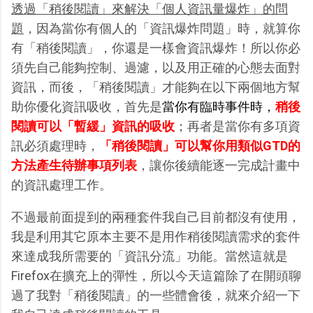
透過「稍後閱讀」來解決「個人資訊量爆炸」的問
題
，因為當你有個人的「資訊爆炸問題」時，就算你
有「稍後閱讀」，你還是一樣會資訊爆炸！所以你必
須先自己能夠控制、過濾，以及用正確的心態去面對
資訊，而後，「稍後閱讀」才能夠在以下兩個地方幫
助你優化資訊吸收，首先是
當你有臨時事件時，
稍後
閱讀可以「暫緩」資訊的吸收
；再者是當你有多項資
訊必須處理時，
「稍後閱讀」可以幫你用類似GTD的
方法產生待辦事項列表
，讓你後續能逐一完成計畫中
的資訊處理工作。
不過最前面提到的兩種套件我自己目前都沒有使用，
我是利用其它原本主要不是用作稍後閱讀需求的套件
來達成我所需要的「資訊分流」功能。當然這就是
Firefox在擴充上的彈性，所以今天這篇除了在開頭聊
過了我對「稍後閱讀」的一些體會後，就來介紹一下