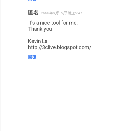
匿名
2008年9月15日 晚上9:41
It's a nice tool for me.
Thank you
Kevin Lai
http://3clive.blogspot.com/
回覆