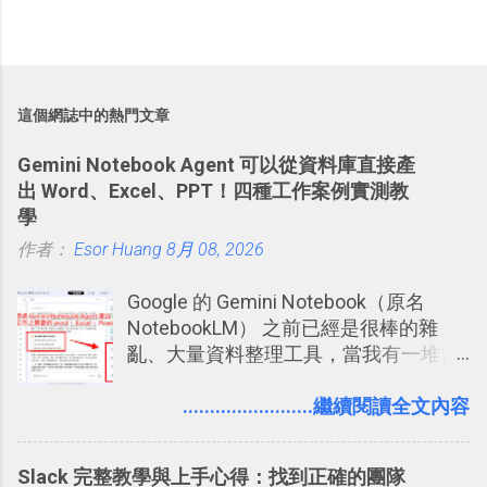
這個網誌中的熱門文章
Gemini Notebook Agent 可以從資料庫直接產
出 Word、Excel、PPT！四種工作案例實測教
學
作者：
Esor Huang
8月 08, 2026
Google 的 Gemini Notebook（原名
NotebookLM） 之前已經是很棒的雜
亂、大量資料整理工具，當我有一堆需
要抓出相關重點的研究資料，或是有大
量格式不一的混亂工作文件需要彙整，
........................繼續閱讀全文內容
我都喜歡用 Gemini Notebook 作第一階
段的整理，整理好後再交給 ChatGPT 或
Slack 完整教學與上手心得：找到正確的團隊
Codex 這樣的 AI 工作作進階處理。