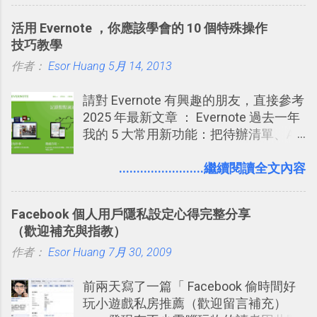
技巧 2017/8/23 新增 ： 如何用 Trello 做
能快要忘記，這時再次複習，記憶就增
子彈筆記？我的 Trello GTD 方法範例看
活用 Evernote ，你應該學會的 10 個特殊操作
強；然後下次快要忘記可能變成相隔一
板分享
技巧教學
個禮拜，這時再次複習，就能把記憶強
作者：
Esor Huang
化，讓記憶延長到可能半個月；那時候
5月 14, 2013
再做一次複習，或許我們就擁有了接下
請對 Evernote 有興趣的朋友，直接參考
來一個月的記憶長度！就這樣反覆慢慢
2025 年最新文章 ： Evernote 過去一年
拉長時間練習，就能讓一個東西成為腦
我的 5 大常用新功能：把待辦清單、AI
海中更深刻的記憶。 問題是，當我們一
辨識、長專案筆記裝進第二大腦 新功能
次要記住 1000 個英文單字，或是一次
介紹文章： 把不同筆記中的待辦清單統
........................繼續閱讀全文內容
要準備數百個考試問題時，自己手動進
一管理！ Evernote 強化原本已經很好用
行間隔記憶法的練習不是很累嗎？所以
的工作事項功能 新功能教學： Evernote
就有了自動化的工具，幫助我們管理要
Facebook 個人用戶隱私設定心得完整分享
大綱收合、目錄連結、錨點連結，整理
練習的記憶卡片，自動規劃要延期複習
（歡迎補充與指教）
超長筆記應用案例分享 新功能教學： 會
的卡片，每天自動產生記憶練習題，這
作者：
Esor Huang
議記錄不麻煩！我常用兩個 Evernote AI
7月 30, 2009
樣的軟體中最受好評的，或許就是今天
功能整理錄音、手寫筆記 更新功能教
要推薦的 「 Anki 」 。
前兩天寫了一篇「 Facebook 偷時間好
學： Evernote 新增類似 Google 文件的
玩小遊戲私房推薦（歡迎留言補充）
「免帳號登入」多人同步編輯功能