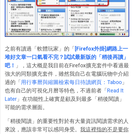
之前有讀過「軟體玩家」的「
[Firefox外掛]網路上一
堆好文章一口氣看不完？試試最新版的「稍後再讀」
吧！
」，這大概是我目前在Firefox擴充套件中看過最
強大的同類擴充套件，雖然我自己在電腦玩物中介紹
過的「
用行事曆與縮圖檢索每日待讀網頁：Taboo
」
也有自己的可視化月曆等特色，不過前者「
Read It
Later
」在功能性上確實是顧及到最多「稍後閱讀」
可能的需求層面。
「稍後閱讀」的重要性對於有大量資訊閱讀需求的人
來說，應該非常可以感同身受。
我這裡指的不是要你