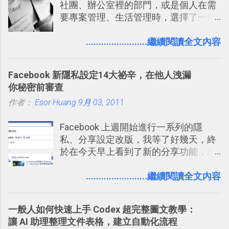
社團、辦公室裡的部門，或是個人在需
可以立即拿到，操作流程也十分簡單。
要專案管理、生活管理時，選擇了一個
之前我在電腦玩物分享過：「 不需買印
叫做「 Trello 」的雲端服務，這到底是
表機也免隨身碟， 7-11 全家雲端列印超
一個什麼樣的管理工具，讓這麼多人都
........................繼續閱讀全文內容
方便教學 」。這篇文章則從印照片出
愛用 Trello ？在電腦玩物上，我也從旁
發： 同樣的不需買印表機、不需隨身
敲側擊的角度，寫過幾篇「 Trello 概
碟，就能快速印出高品質的照片成品。
Facebook 新隱私設定14大祕辛，在他人洩漏
念」的管理教學文章： 把 Evernote 當
你秘密前審查
作 Trello！ Kanbanote 筆記看板管理法
作者：
Esor Huang
Google Drive 變身 Trello ！幫雲端硬碟
9月 03, 2011
建立專案看板 但是，我自己也一直使用
Facebook 上週開始進行一系列的隱
著 Trello ，卻還沒有在電腦玩物上寫過
私、分享設定改版，我等了好幾天，終
一篇完整的介紹！雖然錯過了幾年前第
於在今天早上看到了新的分享功能，相
一時間推薦 Trello 的時機，但在這段時
信台灣用戶大多數應該也都已經可以使
間的使用經驗下，剛好可以讓我整理沉
用新版的分享功能與隱私設定。 嚴格來
........................繼續閱讀全文內容
澱自己的使用方法，歸納出「 為什麼值
說，這次新版設定大多數都是以前就有
得試試看 Trello 的關鍵特色 」，然後轉
的功能，只是現在換到比較好操作的位
化成這篇文章深入淺出的 Trello 上手教
一般人如何快速上手 Codex 超完整圖文教學：
置。不過有一項很實用的設定是新增
學。 2015/6/13 新增： 免費專案管理軟
讓 AI 助理整理文件表格，建立自動化流程
的， 那就是可以 事先審查 朋友「標籤
體推薦！困難計畫簡單管理 13 種工具