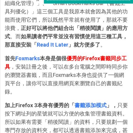
組織化管理）」、「Smart Bookmarks Bar（書籤工
具列優化）」這三個工具是我原本就會因為其他的功
能而使用它們，所以既然平常就有使用了，那就不要
浪費，
正好可以將他們組合出「稍後閱讀」的應用方
式
。而
如果讀者們平常並沒有習慣使用這三種工具，
那直接安裝「
Read It Later
」就方便多了
。
首先
Foxmarks
本身是個很
優秀的Firefox書籤同步工
具
，安裝註冊之後，可以在多台電腦之間即時同步你
的瀏覽器書籤，而且Foxmarks本身也提供了一個網
頁平台，讓你可以直接用網頁來瀏覽自己的書籤紀
錄。
加上Firefox 3本身有優秀的「
書籤添加模式
」，
只要
按下網址列的星號就可以方便的收集管理書籤資料。
所以如果有需要「稍後閱讀」的資料，只要規劃一個
專門存放的資料夾，都可以透過書籤添加來完成，甚