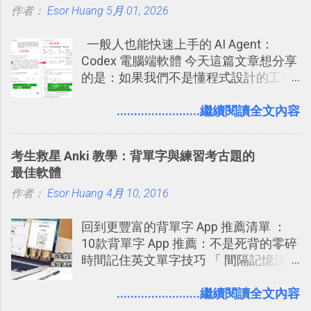
作者：
Esor Huang
你」的內容，決定要不要讓其他朋友看
5月 01, 2026
2016 年新增 ： 如何將 Trello 切換到繁
到這些標籤。 具體來說，朋友如果把你
體中文版？網頁 App 全中文化
一般人也能快速上手的 AI Agent：
標籤在他的訊息中，或是想把你標籤在
2016/7/7 新增 ： 如何活用 Trello 記
Codex 電腦端軟體 今天這篇文章想分享
相片圖片裡，現在你都多了一個「事先
帳？我的理財計畫心得與看板範本
的是：如果我們不是懂程式設計的工程
審查」的機制，可以決定這些你被標籤
2016/7/13 新增： 如何將網頁資料快速
師， 一般人要怎麼快速上手 OpenAI
的內容可不可以出現在你的個人檔案塗
剪貼到 Trello？收集專案資料技巧
（ChatGPT） 的 Codex 工具？ 如何用
........................繼續閱讀全文內容
鴉牆上，從而禁止可能的祕密被你其他
2016/8 新增： Trello 開放「強化功能」
這個 AI 助理，協助我們處理電腦硬碟資
朋友看到。 當然，這也可以最大程度的
讓免費用戶串聯 Evernote 等雲端服務
料夾中的工作文件、任務成果，進一步
杜絕遊戲、廣告討厭的標籤行為。
2016/8 新增 ： Trello 卡片自訂欄位密
考生救星 Anki 教學：背單字與練習考古題的
打造一個更自動化的電腦工作流程。
技！最想要的強大 Trello 客製化範例教
最佳軟體
學 2016/11 新增： [時間技客-7] 重要緊
作者：
Esor Huang
4月 10, 2016
急時間管理四象限在 Trello 活用與範本
下載 2017/2 新增 ： Trello 團隊如何使
回到更豐富的背單字 App 推薦清單 ：
用 Trello？ 8個專案排程協作重點技巧
10款背單字 App 推薦：不是死背的零碎
2017/6 新增： 如何用 Trello 規劃自助
時間記住英文單字技巧 「 間隔記憶法
旅行？我的 Trello 行程計畫使用技巧教
」，是指透過特定時間的反覆記憶，把
學 2017/7 新增： 如何讓 Trello 列表與
短期記憶變成長期記憶。 舉例來說我今
........................繼續閱讀全文內容
卡片不再落落長？專案管理的5個關鍵
天記住一個單字，相關一兩天之後我可