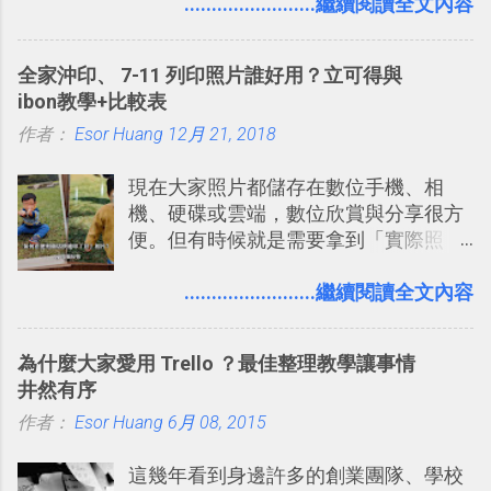
入的來聊聊 Google 的「我的地圖」服
........................繼續閱讀全文內容
事可以從聊天中記錄重點。 3. 「 有彈性
務，這是一個可以讓我們「自訂地圖」
」： Slack 的架構可以讓每一個團隊設
的工具 ，在地圖上任意繪製地標、路
計出符合自己需求的通訊平台， Slack
全家沖印、 7-11 列印照片誰好用？立可得與
線，對商務需求來說可以打造出一張一
的軟體則讓同事可以在任何地方和公司
ibon教學+比較表
張資料地圖（例如我之前在製作一本新
保持聯繫。 如果你需要中文版的同類平
作者：
Esor Huang
書時建立的「 台灣推薦空拍地點地圖
12月 21, 2018
台，可以參考： JANDI 高效率團隊通訊
」），對生活需求來說，則可以讓我們
平台完整教學，比 Slack 更適合中文用
現在大家照片都儲存在數位手機、相
規劃自助旅行路線！ Google 「我的地
戶 。 2017/3 新增 ： Sortd for Slack：
機、硬碟或雲端，數位欣賞與分享很方
圖」在規劃自助旅行路線時可以解決許
改造 Slack 討論串介面變成專案任務排
便。但有時候就是需要拿到「實際照
多問題： 國外地點名稱地址常常難懂，
程看板
片」，例如： 小朋友學校的勞作作業 想
用自訂地圖就能自己取一個好辨識的名
要製作家庭相框 用照片來當小禮物 把照
........................繼續閱讀全文內容
稱。 在規劃路線之外，自訂地圖還能補
片貼在紙本手帳上 這時候，有什麼方法
充許多旅遊圖文資料，讓這張地圖就是
可以快速把數位照片「洗」成實體照
旅遊手冊。 好看的自訂地圖一方面旅行
為什麼大家愛用 Trello ？最佳整理教學讓事情
片？而且最好能不花時間、立即拿到、
時帶來好心情，二方面事後就是最好的
井然有序
價格也不貴呢？ 如果家裡沒有印表機
旅遊回憶之一。 自訂地圖還能跟朋友共
作者：
Esor Huang
（或是沒有好的印表機），又不想跑照
6月 08, 2015
享合作，讓彼此都能在手機上查看這次
相館，那麼這時候 「便利商店」同樣也
旅行地圖。
這幾年看到身邊許多的創業團隊、學校
提供了印照片的服務 ，而且價格不貴，