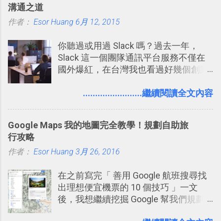
溝通之道
作者：
Esor Huang
6月 12, 2015
你聽過或用過 Slack 嗎？過去一年，
Slack 這一個團隊通訊平台服務不僅在
國外爆紅，在台灣我也看過好幾個創業
團隊使用 Slack 來做公司內部的訊息管
理，到底 Slack 有什麼魅力？它是不是
........................繼續閱讀全文內容
比起 LINE 或 Facebook 或 Email 更能有
效率的管理團隊溝通呢？我自己今年也
Google Maps 我的地圖完全教學！規劃自助旅
有機會在一個專案合作中使用了 Slack
行攻略
一段時間，我覺得它吸引人之處有三
作者：
Esor Huang
點： 1. 「 很有趣 」： Slack 裡擁有跟
3月 26, 2016
LINE 或 Facebook 一樣易於讓公司同事
在之前寫完「 善用 Google 航班搜尋找
聊天打屁、傳送有趣影音圖文的功能。
出理想便宜機票的 10 個技巧 」一文
2. 「 有效率 」：但是 Slack 的頻道、群
後，我想繼續挖掘 Google 幫我們規劃
組機制讓茶水間的聊天，不會干擾工作
自助旅行的潛力。 今天這篇文章，就深
的討論，並且星號與釘選功能讓每個同