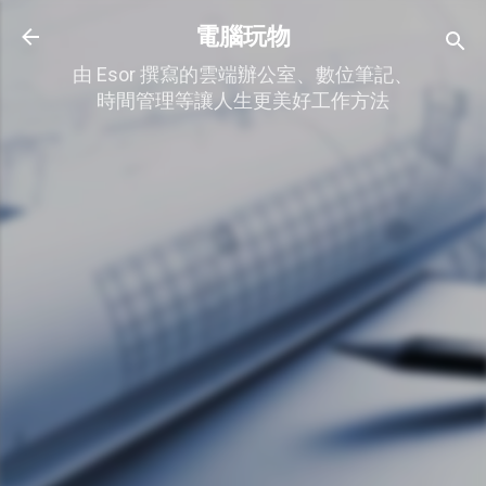
跳到主要內容
電腦玩物
由 Esor 撰寫的雲端辦公室、數位筆記、
時間管理等讓人生更美好工作方法