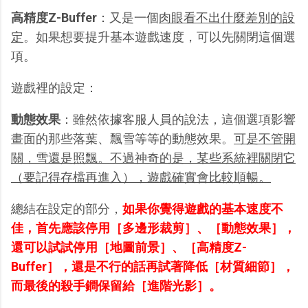
高精度Z-Buffer
：又是一個
肉眼看不出什麼差別的設
定
。如果想要提升基本遊戲速度，可以先關閉這個選
項。
遊戲裡的設定：
動態效果
：雖然依據客服人員的說法，這個選項影響
畫面的那些落葉、飄雪等等的動態效果。
可是不管開
關，雪還是照飄。不過神奇的是，某些系統裡關閉它
（要記得存檔再進入），遊戲確實會比較順暢。
總結在設定的部分，
如果你覺得遊戲的基本速度不
佳，首先應該停用［多邊形裁剪］、［動態效果］，
還可以試試停用［地圖前景］、［高精度Z-
Buffer］，還是不行的話再試著降低［材質細節］，
而最後的殺手鐧保留給［進階光影］。