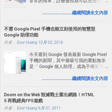
非常的簡單，註冊後你就可以透過小小
的視窗發表任何不超過140個字元的短
文，你可以真的在上面說明你在做什
........................繼續閱讀全文內容
麼，你也可以利用它來發表很短很短的
想法或評論，你當然可以透過它來發表
不需 Google Pixel 手機也能立刻使用的智慧型
牢騷，或許你也想要透過Twitter來詢問
Google 助理功能
什麼事情。各式各樣被發表的
作者：
Esor Huang
「twitter」會像資訊之河一樣在首頁、
10月 05, 2016
各個使用者ˋ追隨者之間穿流不息，但是
今天看到 Google 發表最新 Google Pixel
不管是採用什麼樣的方式利用Twitter，
手機的新聞，其中最吸引我的重點無非
沒有人會有意見，這是我覺得Twitter很
是「 Google 個人助理」成為手機更重
自由也很有趣的一個地方，我可以無拘
要且更有用的功能，有國外媒體稱：
無束的在上面塑造、表現我自己，或是
「這是他使用過最聰明的一台智慧型手
........................繼續閱讀全文內容
利用Twitter來嘗試各種可能。例如 目前
機。」 「 Google 個人助理」有更人性
我試圖將自己的Twitter打造成「 小電腦
化的應答方式，可以解答我們的各種詢
玩物 」的型態 ，我會在上面持續的丟一
Doom on the Web 毀滅戰士重出網路！HTML
問、可以找出特殊的照片、可以規劃我
些軟體更新、網站服務的資訊，未來也
5 再戰經典FPS遊戲
們的行程，也能幫我們安排時間。 其實
很想試試看是否能加入短評，或者對於
作者：
Esor Huang
如果單從後面幾個「功能面」來看， 這
6月 01, 2011
電腦玩物介紹過的資訊作補充，讓我的