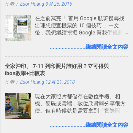
作者：
Esor Huang
點： 1. 「 很有趣 」： Slack 裡擁有跟
3月 26, 2016
LINE 或 Facebook 一樣易於讓公司同事
在之前寫完「 善用 Google 航班搜尋找
聊天打屁、傳送有趣影音圖文的功能。
出理想便宜機票的 10 個技巧 」一文
2. 「 有效率 」：但是 Slack 的頻道、群
後，我想繼續挖掘 Google 幫我們規劃
組機制讓茶水間的聊天，不會干擾工作
自助旅行的潛力。 今天這篇文章，就深
的討論，並且星號與釘選功能讓每個同
入的來聊聊 Google 的「我的地圖」服
........................繼續閱讀全文內容
事可以從聊天中記錄重點。 3. 「 有彈性
務，這是一個可以讓我們「自訂地圖」
」： Slack 的架構可以讓每一個團隊設
的工具 ，在地圖上任意繪製地標、路
計出符合自己需求的通訊平台， Slack
全家沖印、 7-11 列印照片誰好用？立可得與
線，對商務需求來說可以打造出一張一
的軟體則讓同事可以在任何地方和公司
ibon教學+比較表
張資料地圖（例如我之前在製作一本新
保持聯繫。 如果你需要中文版的同類平
作者：
Esor Huang
書時建立的「 台灣推薦空拍地點地圖
12月 21, 2018
台，可以參考： JANDI 高效率團隊通訊
」），對生活需求來說，則可以讓我們
平台完整教學，比 Slack 更適合中文用
現在大家照片都儲存在數位手機、相
規劃自助旅行路線！ Google 「我的地
戶 。 2017/3 新增 ： Sortd for Slack：
機、硬碟或雲端，數位欣賞與分享很方
圖」在規劃自助旅行路線時可以解決許
改造 Slack 討論串介面變成專案任務排
便。但有時候就是需要拿到「實際照
多問題： 國外地點名稱地址常常難懂，
程看板
片」，例如： 小朋友學校的勞作作業 想
用自訂地圖就能自己取一個好辨識的名
要製作家庭相框 用照片來當小禮物 把照
........................繼續閱讀全文內容
稱。 在規劃路線之外，自訂地圖還能補
片貼在紙本手帳上 這時候，有什麼方法
充許多旅遊圖文資料，讓這張地圖就是