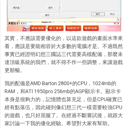
其實，不應該需要優化的，以這款遊戲的畫面水準來
看，應該是要能相容於大多數的電腦才是。不過既然
事實已經證明幻想三國誌三代需要高檔配備，那麼未
達頂級系統的我們，就不得不作一些調整，來讓遊戲
更順暢。
我的配備是AMD Barton 2800+的CPU，1024mb的
RAM，和ATI 1950pro 256mb的AGP顯示卡。顯示卡
本身是很夠力的，記憶體也算充足，但是CPU確實已
經有點落伍，因此碰到像幻想三代一樣需要較強CPU
的遊戲，也只好屈服了。在經過不斷嘗試後，就跟大
家討論一下我的優化經驗。希望對大家有幫助。