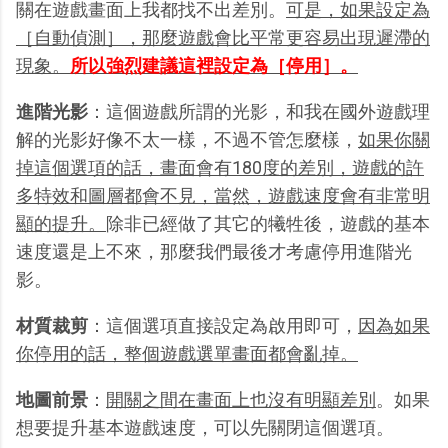
關在遊戲畫面上我都找不出差別。
可是，如果設定為
［自動偵測］，那麼遊戲會比平常更容易出現遲滯的
現象。
所以強烈建議這裡設定為［停用］。
進階光影
：這個遊戲所謂的光影，和我在國外遊戲理
解的光影好像不太一樣，不過不管怎麼樣，
如果你關
掉這個選項的話，畫面會有180度的差別，遊戲的許
多特效和圖層都會不見，當然，遊戲速度會有非常明
顯的提升。
除非已經做了其它的犧牲後，遊戲的基本
速度還是上不來，那麼我們最後才考慮停用進階光
影。
材質裁剪
：這個選項直接設定為啟用即可，
因為如果
你停用的話，整個遊戲選單畫面都會亂掉。
地圖前景
：
開關之間在畫面上也沒有明顯差別
。如果
想要提升基本遊戲速度，可以先關閉這個選項。