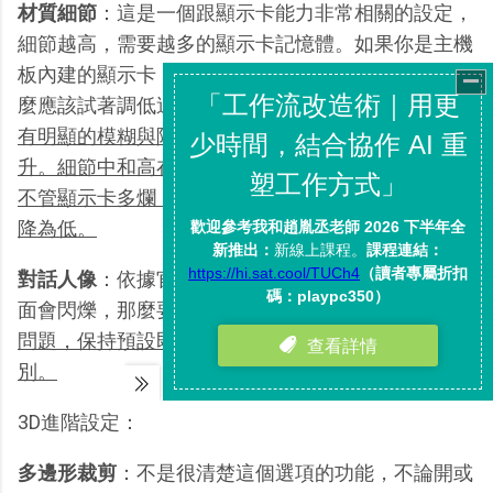
材質細節
：這是一個跟顯示卡能力非常相關的設定，
細節越高，需要越多的顯示卡記憶體。如果你是主機
板內建的顯示卡，或者顯示卡記憶體低於128mb，那
麼應該試著調低這項設定。
細節低時畫面貼圖品質會
有明顯的模糊與降低，但是遊戲速度也會有很大提
升。細節中和高在視覺上則不會有太大的差別。建議
不管顯示卡多爛，都還是先調到中，如果真的不行再
降為低。
對話人像
：依據官方的說法，如果你在人物對話時畫
面會閃爍，那麼要將這裡調為［3D材質］。
如果沒
問題，保持預設即可，兩者在畫面表現上並沒有差
別。
3D進階設定：
多邊形裁剪
：不是很清楚這個選項的功能，不論開或