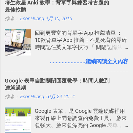
考生救星 Anki 教學：背單字與練習考古題的
念」的管理教學文章： 把 Evernote 當
內，玩家可以免費上網通關！不過目前
Twitter除了自顧自的碎碎念外，你可以
最佳軟體
作 Trello！ Kanbanote 筆記看板管理法
因為技術限制， 主要支援的瀏覽器為
用「Follow」的方式來跟隨其它的使用
作者：
Esor Huang
Google Drive 變身 Trello ！幫雲端硬碟
4月 10, 2016
Firefox 4 和Safari ，而 Google Chrome
者，只要進入該使用者的個人頁面，然
建立專案看板 但是，我自己也一直使用
執行上可能會有些問題。
後在最上方按下﹝Follow﹞即可。 這種
回到更豐富的背單字 App 推薦清單 ：
著 Trello ，卻還沒有在電腦玩物上寫過
跟隨者、被跟隨者的概念是Twitter另一
10款背單字 App 推薦：不是死背的零碎
一篇完整的介紹！雖然錯過了幾年前第
個非常好玩的地方 ，所以 這次的
時間記住英文單字技巧 「 間隔記憶法
一時間推薦 Trello 的時機，但在這段時
Twitter Blocks很強調這個人際網路的概
」，是指透過特定時間的反覆記憶，把
間的使用經驗下，剛好可以讓我整理沉
念 ，如果說這一次的Twitter Blocks的
短期記憶變成長期記憶。 舉例來說我今
........................繼續閱讀全文內容
澱自己的使用方法，歸納出「 為什麼值
3D視圖有什麼用途的話，就是 它可以讓
天記住一個單字，相關一兩天之後我可
得試試看 Trello 的關鍵特色 」，然後轉
你非常方便、好玩、即興的擴展你的
能快要忘記，這時再次複習，記憶就增
化成這篇文章深入淺出的 Trello 上手教
Twit...
Google 表單自動關閉回覆教學：時間人數到
強；然後下次快要忘記可能變成相隔一
學。 2015/6/13 新增： 免費專案管理軟
達就過期
個禮拜，這時再次複習，就能把記憶強
體推薦！困難計畫簡單管理 13 種工具
作者：
Esor Huang
化，讓記憶延長到可能半個月；那時候
10月 24, 2014
2016 年新增 ： 如何將 Trello 切換到繁
再做一次複習，或許我們就擁有了接下
體中文版？網頁 App 全中文化
Google 表單，是 Google 雲端硬碟裡用
來一個月的記憶長度！就這樣反覆慢慢
2016/7/7 新增 ： 如何活用 Trello 記
來製作線上問卷調查的免費工具。 愈來
拉長時間練習，就能讓一個東西成為腦
帳？我的理財計畫心得與看板範本
愈強大、愈來愈漂亮的 Google 表單，
海中更深刻的記憶。 問題是，當我們一
2016/7/13 新增： 如何將網頁資料快速
可是設計出各式各樣擁有專業問題、滿
次要記住 1000 個英文單字，或是一次
剪貼到 Trello？收集專案資料技巧