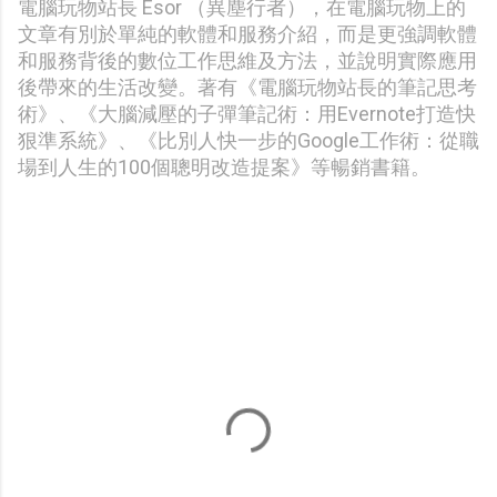
電腦玩物站長 Esor （異塵行者），在電腦玩物上的
文章有別於單純的軟體和服務介紹，而是更強調軟體
和服務背後的數位工作思維及方法，並說明實際應用
後帶來的生活改變。著有《電腦玩物站長的筆記思考
術》、《大腦減壓的子彈筆記術：用Evernote打造快
狠準系統》、《比別人快一步的Google工作術：從職
場到人生的100個聰明改造提案》等暢銷書籍。
留
言