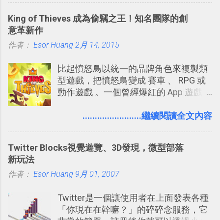
可以快速把數位照片「洗」成實體照
旅遊手冊。 好看的自訂地圖一方面旅行
King of Thieves 成為偷竊之王！知名團隊的創
片？而且最好能不花時間、立即拿到、
時帶來好心情，二方面事後就是最好的
意革新作
價格也不貴呢？ 如果家裡沒有印表機
旅遊回憶之一。 自訂地圖還能跟朋友共
作者：
Esor Huang
（或是沒有好的印表機），又不想跑照
2月 14, 2015
享合作，讓彼此都能在手機上查看這次
相館，那麼這時候 「便利商店」同樣也
旅行地圖。
比起憤怒鳥以統一的品牌角色來複製類
提供了印照片的服務 ，而且價格不貴，
型遊戲，把憤怒鳥變成 賽車 、 RPG 或
可以立即拿到，操作流程也十分簡單。
動作遊戲 。一個曾經爆紅的 App 遊戲開
之前我在電腦玩物分享過：「 不需買印
發團隊，有沒有辦法在成名作之後，再
表機也免隨身碟， 7-11 全家雲端列印超
次推出另外一個足以撼動市場，並且有
........................繼續閱讀全文內容
方便教學 」。這篇文章則從印照片出
著全新顛覆創意的作品呢？現在，或許
發： 同樣的不需買印表機、不需隨身
我們將看到這樣的例子！ 今天要推薦的
碟，就能快速印出高品質的照片成品。
Twitter Blocks視覺遊覽、3D發現，微型部落
是另外一款非常知名系列作「 Cut the
新玩法
Rope （割繩子） 」的開發公司
作者：
Esor Huang
ZeptoLab ，在玩了幾個割繩子變形後，
9月 01, 2007
前幾天推出了他們宣傳已久的全新作
Twitter是一個讓使用者在上面發表各種
品：「 King of Thieves 」，這是一款
「你現在在幹嘛？」的碎碎念服務，它
玩法與眾不同的 PVP 偷竊對戰遊戲 。