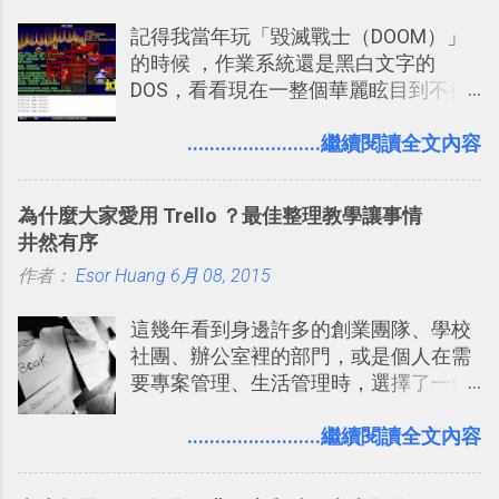
些「 智慧型 Google 助理 」功能早已經
Twitter可以作為簡單的、即時的、隨想
記得我當年玩「毀滅戰士（DOOM）」
內建在我們的 Google 系統中，甚至大
的 碎碎念版電腦玩物 。不過你不需要像
的時候 ，作業系統還是黑白文字的
多在 Android 與 iPhone 手機上都能使
我這麼認真，因為 我也很喜歡在Twitter
DOS，看看現在一整個華麗眩目到不行
用。
上面看到各種突如其來的生活雜感、毫
的各種第一人稱射擊遊戲，但做為我玩
無來由的牢騷困擾，因為這些碎碎念就
過的第一款 FPS遊戲 （應該也是世界上
........................繼續閱讀全文內容
好像把大家的生活用一種很自然無隔
的FPS鼻祖？），DOOM的刺激記憶與
閡、但又基本上不互相打擾的方式結合
興奮之情卻不會忘記，即使從現在眼光
在一起了 。 講了那麼多，其實類似
為什麼大家愛用 Trello ？最佳整理教學讓事情
來看DOOM的畫面簡直慘不忍睹，但如
Twitter的服務目前並不少見，台灣
井然有序
果重新拿起電鋸闖蕩在血腥的迷宮中，
Buboo 、大陸的 飯否 都是很優秀的
作者：
Esor Huang
想必還是會有一番美好的回味。 還好我
6月 08, 2015
Twitter型服務，而最近一向簡約的
們擁有支援 HTML 5 的瀏覽器！在「
Twitter開始推出一些新功能，尤其是今
這幾年看到身邊許多的創業團隊、學校
Mozilla Demo Studio 」網站提供了讓技
天推出的「 Twitter Blocks 」更是一個
社團、辦公室裡的部門，或是個人在需
術人員交流HTML、CSS、Javascript新
值得一玩的3D視覺化功能，下面就來分
要專案管理、生活管理時，選擇了一個
玩意的園地，而其中一個最新的作品，
享一下我玩這個新功能的一些感想。
叫做「 Trello 」的雲端服務，這到底是
就是「DOOM on the Web」，毀滅戰士
Twitter： http://twitter.com/home
一個什麼樣的管理工具，讓這麼多人都
........................繼續閱讀全文內容
一代的網頁版！ 這款「 DOOM on the
Twitter Blocks：
愛用 Trello ？在電腦玩物上，我也從旁
Web 」採用HTML 5相關技術重建而成
http://explore.twitter.com/ 電腦玩物情
敲側擊的角度，寫過幾篇「 Trello 概
，把原本遊戲的場景與功能搬上瀏覽器
蒐小誌： http://twitter.com/esorhjy