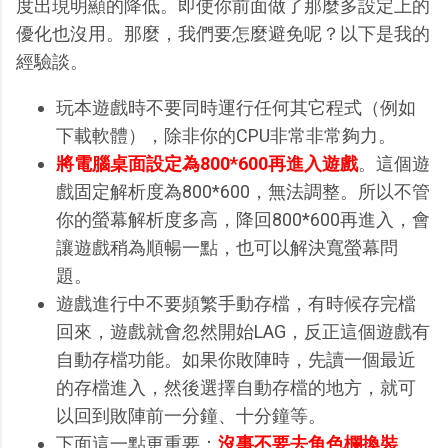
度出現明顯的降低。即使你前面做了那麼多設定上的
優化也沒用。那麼，我們要怎麼避免呢？以下是我的
經驗談。
玩本遊戲時不要同時運行任何其它程式（例如
下載軟體），除非你的CPU非常非常夠力。
將電腦桌面設定為800*600再進入遊戲
。這個遊
戲固定解析度為800*600，無法調整。所以不管
你的螢幕解析度多高，降回800*600再進入，會
讓遊戲稍為順暢一點，也可以解決寬螢幕問
題。
遊戲進行中不要頻繁手動存檔，有時候存完檔
回來，遊戲就會忽然開始LAG，反正這個遊戲有
自動存檔功能。如果你敗陣時，先讀一個最近
的存檔進入，然後選擇自動存檔的地方，就可
以回到敗陣前一分鐘、十分鐘等。
下面這一點更重要：
沒事不要去角色欄換裝