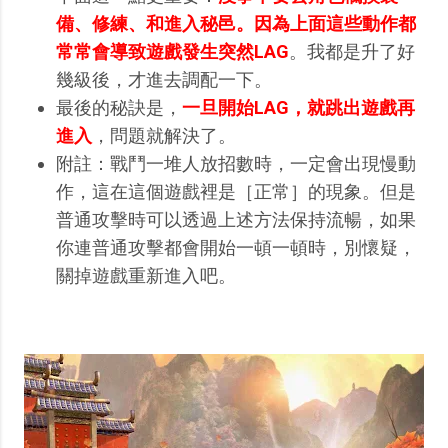
備、修練、和進入秘邑。因為上面這些動作都
常常會導致遊戲發生突然LAG
。我都是升了好
幾級後，才進去調配一下。
最後的秘訣是，
一旦開始LAG，就跳出遊戲再
進入
，問題就解決了。
附註：戰鬥一堆人放招數時，一定會出現慢動
作，這在這個遊戲裡是［正常］的現象。但是
普通攻擊時可以透過上述方法保持流暢，如果
你連普通攻擊都會開始一頓一頓時，別懷疑，
關掉遊戲重新進入吧。