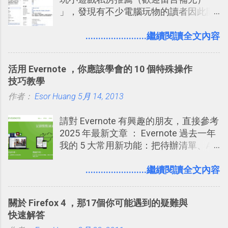
」，發現有不少電腦玩物的讀者因此開
審查」的機制，可以決定這些你被標籤
始加入Facebook。整體來說，
的內容可不可以出現在你的個人檔案塗
Facebook確 實是目前最好的社群、社
........................繼續閱讀全文內容
鴉牆上，從而禁止可能的祕密被你其他
交服務之一，它優秀的互動配對機制，
朋友看到。 當然，這也可以最大程度的
讓你可以在Facebook中體驗到最即時而
杜絕遊戲、廣告討厭的標籤行為。
活用 Evernote ，你應該學會的 10 個特殊操作
有趣的交友聯繫： 例如你可以看到朋友
技巧教學
又加入了哪個社團？某位好友又出現在
作者：
Esor Huang
哪張相片中？或者有哪些朋友正熱衷於
5月 14, 2013
哪個遊戲？但也正因為如此，Facebook
請對 Evernote 有興趣的朋友，直接參考
如何分析使用你的個人資料而達到這種
2025 年最新文章 ： Evernote 過去一年
社群效果？則是很多人感到疑慮的部
我的 5 大常用新功能：把待辦清單、AI
份，也是惡意程式有可能利用的部份 。
辨識、長專案筆記裝進第二大腦 新功能
最新版Facebook隱私設定補充說明：
介紹文章： 把不同筆記中的待辦清單統
........................繼續閱讀全文內容
從Facebook隱私設定全新簡化介面設計
一管理！ Evernote 強化原本已經很好用
中看權限控管重點 我個人是推薦大家來
的工作事項功能 新功能教學： Evernote
使用Facebook的，我自己也在
關於 Firefox 4 ，那17個你可能遇到的疑難與
大綱收合、目錄連結、錨點連結，整理
Facebook中接收到朋友互動產生的樂趣
快速解答
超長筆記應用案例分享 新功能教學： 會
與益處。例如經由Facebook專屬頁面建