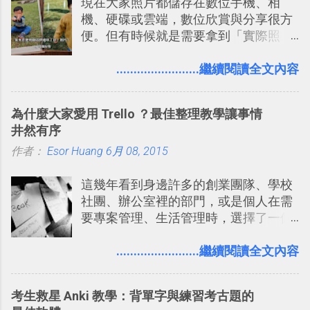
現在大家照片都儲存在數位手機、相
規劃自助旅行路線！ Google 「我的地
戶 。 2017/3 新增 ： Sortd for Slack：
機、硬碟或雲端，數位欣賞與分享很方
圖」在規劃自助旅行路線時可以解決許
改造 Slack 討論串介面變成專案任務排
便。但有時候就是需要拿到「實際照
多問題： 國外地點名稱地址常常難懂，
程看板
片」，例如： 小朋友學校的勞作作業 想
用自訂地圖就能自己取一個好辨識的名
要製作家庭相框 用照片來當小禮物 把照
........................繼續閱讀全文內容
稱。 在規劃路線之外，自訂地圖還能補
片貼在紙本手帳上 這時候，有什麼方法
充許多旅遊圖文資料，讓這張地圖就是
可以快速把數位照片「洗」成實體照
旅遊手冊。 好看的自訂地圖一方面旅行
為什麼大家愛用 Trello ？最佳整理教學讓事情
片？而且最好能不花時間、立即拿到、
時帶來好心情，二方面事後就是最好的
井然有序
價格也不貴呢？ 如果家裡沒有印表機
旅遊回憶之一。 自訂地圖還能跟朋友共
作者：
Esor Huang
（或是沒有好的印表機），又不想跑照
6月 08, 2015
享合作，讓彼此都能在手機上查看這次
相館，那麼這時候 「便利商店」同樣也
旅行地圖。
這幾年看到身邊許多的創業團隊、學校
提供了印照片的服務 ，而且價格不貴，
社團、辦公室裡的部門，或是個人在需
可以立即拿到，操作流程也十分簡單。
要專案管理、生活管理時，選擇了一個
之前我在電腦玩物分享過：「 不需買印
叫做「 Trello 」的雲端服務，這到底是
表機也免隨身碟， 7-11 全家雲端列印超
一個什麼樣的管理工具，讓這麼多人都
........................繼續閱讀全文內容
方便教學 」。這篇文章則從印照片出
愛用 Trello ？在電腦玩物上，我也從旁
發： 同樣的不需買印表機、不需隨身
敲側擊的角度，寫過幾篇「 Trello 概
碟，就能快速印出高品質的照片成品。
考生救星 Anki 教學：背單字與練習考古題的
念」的管理教學文章： 把 Evernote 當