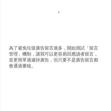
為了避免垃圾廣告留言過多，開始測試「留言
張
管理」機制，讓我可以更容易回應讀者留言，
貼
並更簡單過濾掉廣告，但只要不是廣告留言都
留
會通過審核。
言