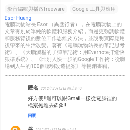
影音編輯與播放freeware
Google 工具與應用
Esor Huang
電腦玩物站長 Esor （異塵行者），在電腦玩物上的
文章有別於單純的軟體和服務介紹，而是更強調軟體
和服務背後的數位工作思維及方法，並說明實際應用
後帶來的生活改變。著有《電腦玩物站長的筆記思考
術》、《大腦減壓的子彈筆記術：用Evernote打造快
狠準系統》、《比別人快一步的Google工作術：從職
場到人生的100個聰明改造提案》等暢銷書籍。
匿名
2012年2月12日 晚上9:40
留
好方便!!還可以跟Gmail一樣從電腦裡的
言
檔案拖進去@@!!
回覆
谷
2012年2月12日 晚上9:41