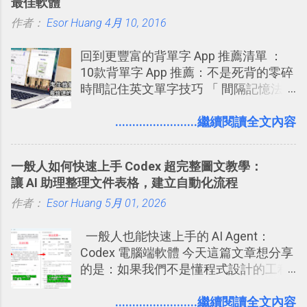
最佳軟體
作 Trello！ Kanbanote 筆記看板管理法
作者：
Esor Huang
Google Drive 變身 Trello ！幫雲端硬碟
4月 10, 2016
建立專案看板 但是，我自己也一直使用
回到更豐富的背單字 App 推薦清單 ：
著 Trello ，卻還沒有在電腦玩物上寫過
10款背單字 App 推薦：不是死背的零碎
一篇完整的介紹！雖然錯過了幾年前第
時間記住英文單字技巧 「 間隔記憶法
一時間推薦 Trello 的時機，但在這段時
」，是指透過特定時間的反覆記憶，把
間的使用經驗下，剛好可以讓我整理沉
短期記憶變成長期記憶。 舉例來說我今
........................繼續閱讀全文內容
澱自己的使用方法，歸納出「 為什麼值
天記住一個單字，相關一兩天之後我可
得試試看 Trello 的關鍵特色 」，然後轉
能快要忘記，這時再次複習，記憶就增
化成這篇文章深入淺出的 Trello 上手教
一般人如何快速上手 Codex 超完整圖文教學：
強；然後下次快要忘記可能變成相隔一
學。 2015/6/13 新增： 免費專案管理軟
讓 AI 助理整理文件表格，建立自動化流程
個禮拜，這時再次複習，就能把記憶強
體推薦！困難計畫簡單管理 13 種工具
作者：
Esor Huang
化，讓記憶延長到可能半個月；那時候
5月 01, 2026
2016 年新增 ： 如何將 Trello 切換到繁
再做一次複習，或許我們就擁有了接下
體中文版？網頁 App 全中文化
一般人也能快速上手的 AI Agent：
來一個月的記憶長度！就這樣反覆慢慢
2016/7/7 新增 ： 如何活用 Trello 記
Codex 電腦端軟體 今天這篇文章想分享
拉長時間練習，就能讓一個東西成為腦
帳？我的理財計畫心得與看板範本
的是：如果我們不是懂程式設計的工程
海中更深刻的記憶。 問題是，當我們一
2016/7/13 新增： 如何將網頁資料快速
師， 一般人要怎麼快速上手 OpenAI
次要記住 1000 個英文單字，或是一次
剪貼到 Trello？收集專案資料技巧
（ChatGPT） 的 Codex 工具？ 如何用
........................繼續閱讀全文內容
要準備數百個考試問題時，自己手動進
2016/8 新增： Trello 開放「強化功能」