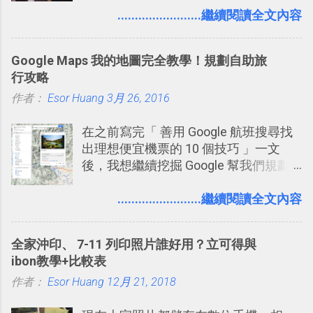
理，到底 Slack 有什麼魅力？它是不是
........................繼續閱讀全文內容
比起 LINE 或 Facebook 或 Email 更能有
效率的管理團隊溝通呢？我自己今年也
Google Maps 我的地圖完全教學！規劃自助旅
有機會在一個專案合作中使用了 Slack
行攻略
一段時間，我覺得它吸引人之處有三
作者：
Esor Huang
點： 1. 「 很有趣 」： Slack 裡擁有跟
3月 26, 2016
LINE 或 Facebook 一樣易於讓公司同事
在之前寫完「 善用 Google 航班搜尋找
聊天打屁、傳送有趣影音圖文的功能。
出理想便宜機票的 10 個技巧 」一文
2. 「 有效率 」：但是 Slack 的頻道、群
後，我想繼續挖掘 Google 幫我們規劃
組機制讓茶水間的聊天，不會干擾工作
自助旅行的潛力。 今天這篇文章，就深
的討論，並且星號與釘選功能讓每個同
入的來聊聊 Google 的「我的地圖」服
........................繼續閱讀全文內容
事可以從聊天中記錄重點。 3. 「 有彈性
務，這是一個可以讓我們「自訂地圖」
」： Slack 的架構可以讓每一個團隊設
的工具 ，在地圖上任意繪製地標、路
計出符合自己需求的通訊平台， Slack
全家沖印、 7-11 列印照片誰好用？立可得與
線，對商務需求來說可以打造出一張一
的軟體則讓同事可以在任何地方和公司
ibon教學+比較表
張資料地圖（例如我之前在製作一本新
保持聯繫。 如果你需要中文版的同類平
作者：
Esor Huang
書時建立的「 台灣推薦空拍地點地圖
12月 21, 2018
台，可以參考： JANDI 高效率團隊通訊
」），對生活需求來說，則可以讓我們
平台完整教學，比 Slack 更適合中文用