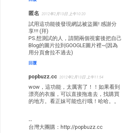
匿名
2012年2月13日 上午10:20
試用這功能後發現網誌被盜圖! 感謝分
享!!! (拜)
PS.想測試的人，請開兩個視窗後把自己
Blog的圖片拉到GOOGLE圖片裡~(因為
用分頁會拉不過去)
回覆
popbuzz.cc
2012年2月13日 上午11:54
wow，這功能，太厲害了！！如果看到
漂亮的衣服，可以直接拖進去，找購買
的地方。看正妹可能也行哦！哈哈。。
--
台灣大團購：http://popbuzz.cc