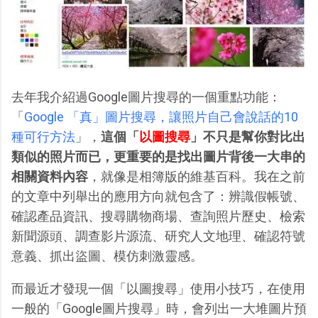
去年我介紹過Google圖片搜尋的一個重點功能：
「
Google 「真」圖片搜尋，讓照片自己會說話的10
種可行方法
」，
這個「
以圖搜尋
」不只是幫你對比出
類似的照片而已，更重要的是找出圖片背後一大串的
相關資料內容
，就像是相簿版的維基百科。我在之前
的文章中列舉出的應用方向就包含了：辨識假帳號、
確認產品資訊、搜尋購物商場、查詢照片歷史、檢索
新聞源頭、調查影片源流、研究人文地理、確認符號
意義、抓出盜圖、模仿刺激靈感。
而最近才發現一個「以圖搜尋」使用小技巧，在使用
一般的「Google圖片搜尋」時，會列出一大堆圖片預