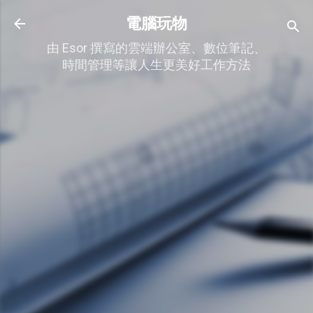
跳到主要內容
電腦玩物
由 Esor 撰寫的雲端辦公室、數位筆記、
時間管理等讓人生更美好工作方法