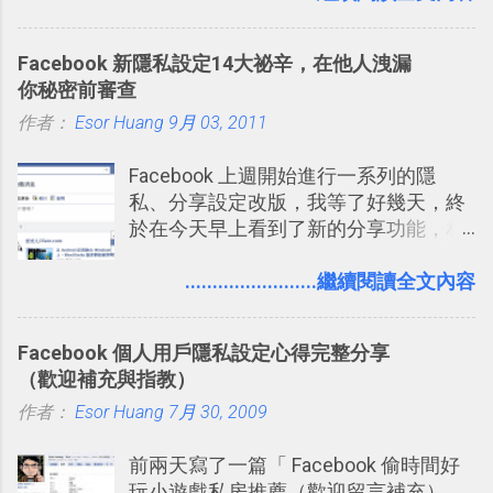
這個 AI 助理，協助我們處理電腦硬碟資
行間隔記憶法的練習不是很累嗎？所以
讓免費用戶串聯 Evernote 等雲端服務
料夾中的工作文件、任務成果，進一步
就有了自動化的工具，幫助我們管理要
2016/8 新增 ： Trello 卡片自訂欄位密
Facebook 新隱私設定14大祕辛，在他人洩漏
打造一個更自動化的電腦工作流程。
練習的記憶卡片，自動規劃要延期複習
技！最想要的強大 Trello 客製化範例教
你秘密前審查
的卡片，每天自動產生記憶練習題，這
學 2016/11 新增： [時間技客-7] 重要緊
作者：
Esor Huang
9月 03, 2011
樣的軟體中最受好評的，或許就是今天
急時間管理四象限在 Trello 活用與範本
要推薦的 「 Anki 」 。
下載 2017/2 新增 ： Trello 團隊如何使
Facebook 上週開始進行一系列的隱
用 Trello？ 8個專案排程協作重點技巧
私、分享設定改版，我等了好幾天，終
2017/6 新增： 如何用 Trello 規劃自助
於在今天早上看到了新的分享功能，相
旅行？我的 Trello 行程計畫使用技巧教
信台灣用戶大多數應該也都已經可以使
學 2017/7 新增： 如何讓 Trello 列表與
用新版的分享功能與隱私設定。 嚴格來
........................繼續閱讀全文內容
卡片不再落落長？專案管理的5個關鍵
說，這次新版設定大多數都是以前就有
技巧 2017/8/23 新增 ： 如何用 Trello 做
的功能，只是現在換到比較好操作的位
子彈筆記？我的 Trello GTD 方法範例看
Facebook 個人用戶隱私設定心得完整分享
置。不過有一項很實用的設定是新增
板分享
（歡迎補充與指教）
的， 那就是可以 事先審查 朋友「標籤
作者：
Esor Huang
你」的內容，決定要不要讓其他朋友看
7月 30, 2009
到這些標籤。 具體來說，朋友如果把你
前兩天寫了一篇「 Facebook 偷時間好
標籤在他的訊息中，或是想把你標籤在
玩小遊戲私房推薦（歡迎留言補充）
相片圖片裡，現在你都多了一個「事先