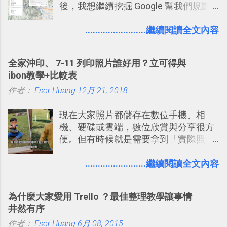
後，我想繼續挖掘 Google 幫我們規劃
組機制讓茶水間的聊天，不會干擾工作
自助旅行的潛力。 今天這篇文章，就深
的討論，並且星號與釘選功能讓每個同
入的來聊聊 Google 的「我的地圖」服
........................繼續閱讀全文內容
事可以從聊天中記錄重點。 3. 「 有彈性
務，這是一個可以讓我們「自訂地圖」
」： Slack 的架構可以讓每一個團隊設
的工具 ，在地圖上任意繪製地標、路
計出符合自己需求的通訊平台， Slack
全家沖印、 7-11 列印照片誰好用？立可得與
線，對商務需求來說可以打造出一張一
的軟體則讓同事可以在任何地方和公司
ibon教學+比較表
張資料地圖（例如我之前在製作一本新
保持聯繫。 如果你需要中文版的同類平
作者：
Esor Huang
書時建立的「 台灣推薦空拍地點地圖
12月 21, 2018
台，可以參考： JANDI 高效率團隊通訊
」），對生活需求來說，則可以讓我們
平台完整教學，比 Slack 更適合中文用
現在大家照片都儲存在數位手機、相
規劃自助旅行路線！ Google 「我的地
戶 。 2017/3 新增 ： Sortd for Slack：
機、硬碟或雲端，數位欣賞與分享很方
圖」在規劃自助旅行路線時可以解決許
改造 Slack 討論串介面變成專案任務排
便。但有時候就是需要拿到「實際照
多問題： 國外地點名稱地址常常難懂，
程看板
片」，例如： 小朋友學校的勞作作業 想
用自訂地圖就能自己取一個好辨識的名
要製作家庭相框 用照片來當小禮物 把照
........................繼續閱讀全文內容
稱。 在規劃路線之外，自訂地圖還能補
片貼在紙本手帳上 這時候，有什麼方法
充許多旅遊圖文資料，讓這張地圖就是
可以快速把數位照片「洗」成實體照
旅遊手冊。 好看的自訂地圖一方面旅行
為什麼大家愛用 Trello ？最佳整理教學讓事情
片？而且最好能不花時間、立即拿到、
時帶來好心情，二方面事後就是最好的
井然有序
價格也不貴呢？ 如果家裡沒有印表機
旅遊回憶之一。 自訂地圖還能跟朋友共
作者：
Esor Huang
（或是沒有好的印表機），又不想跑照
6月 08, 2015
享合作，讓彼此都能在手機上查看這次