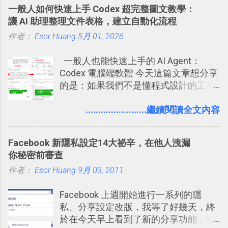
能快要忘記，這時再次複習，記憶就增
化成這篇文章深入淺出的 Trello 上手教
一般人如何快速上手 Codex 超完整圖文教學：
強；然後下次快要忘記可能變成相隔一
學。 2015/6/13 新增： 免費專案管理軟
讓 AI 助理整理文件表格，建立自動化流程
個禮拜，這時再次複習，就能把記憶強
體推薦！困難計畫簡單管理 13 種工具
作者：
Esor Huang
化，讓記憶延長到可能半個月；那時候
5月 01, 2026
2016 年新增 ： 如何將 Trello 切換到繁
再做一次複習，或許我們就擁有了接下
體中文版？網頁 App 全中文化
一般人也能快速上手的 AI Agent：
來一個月的記憶長度！就這樣反覆慢慢
2016/7/7 新增 ： 如何活用 Trello 記
Codex 電腦端軟體 今天這篇文章想分享
拉長時間練習，就能讓一個東西成為腦
帳？我的理財計畫心得與看板範本
的是：如果我們不是懂程式設計的工程
海中更深刻的記憶。 問題是，當我們一
2016/7/13 新增： 如何將網頁資料快速
師， 一般人要怎麼快速上手 OpenAI
次要記住 1000 個英文單字，或是一次
剪貼到 Trello？收集專案資料技巧
（ChatGPT） 的 Codex 工具？ 如何用
........................繼續閱讀全文內容
要準備數百個考試問題時，自己手動進
2016/8 新增： Trello 開放「強化功能」
這個 AI 助理，協助我們處理電腦硬碟資
行間隔記憶法的練習不是很累嗎？所以
讓免費用戶串聯 Evernote 等雲端服務
料夾中的工作文件、任務成果，進一步
就有了自動化的工具，幫助我們管理要
2016/8 新增 ： Trello 卡片自訂欄位密
Facebook 新隱私設定14大祕辛，在他人洩漏
打造一個更自動化的電腦工作流程。
練習的記憶卡片，自動規劃要延期複習
技！最想要的強大 Trello 客製化範例教
你秘密前審查
的卡片，每天自動產生記憶練習題，這
學 2016/11 新增： [時間技客-7] 重要緊
作者：
Esor Huang
9月 03, 2011
樣的軟體中最受好評的，或許就是今天
急時間管理四象限在 Trello 活用與範本
要推薦的 「 Anki 」 。
下載 2017/2 新增 ： Trello 團隊如何使
Facebook 上週開始進行一系列的隱
用 Trello？ 8個專案排程協作重點技巧
私、分享設定改版，我等了好幾天，終
2017/6 新增： 如何用 Trello 規劃自助
於在今天早上看到了新的分享功能，相
旅行？我的 Trello 行程計畫使用技巧教