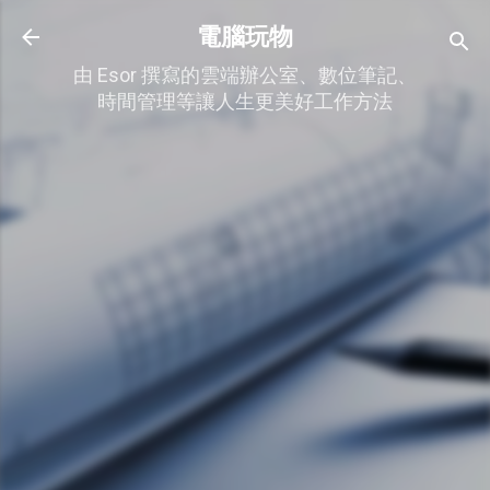
跳到主要內容
電腦玩物
由 Esor 撰寫的雲端辦公室、數位筆記、
時間管理等讓人生更美好工作方法