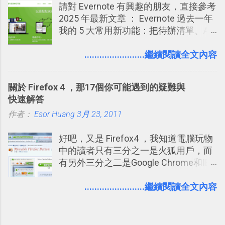
請對 Evernote 有興趣的朋友，直接參考
如何分析使用你的個人資料而達到這種
2025 年最新文章 ： Evernote 過去一年
社群效果？則是很多人感到疑慮的部
我的 5 大常用新功能：把待辦清單、AI
份，也是惡意程式有可能利用的部份 。
辨識、長專案筆記裝進第二大腦 新功能
最新版Facebook隱私設定補充說明：
介紹文章： 把不同筆記中的待辦清單統
........................繼續閱讀全文內容
從Facebook隱私設定全新簡化介面設計
一管理！ Evernote 強化原本已經很好用
中看權限控管重點 我個人是推薦大家來
的工作事項功能 新功能教學： Evernote
使用Facebook的，我自己也在
關於 Firefox 4 ，那17個你可能遇到的疑難與
大綱收合、目錄連結、錨點連結，整理
Facebook中接收到朋友互動產生的樂趣
快速解答
超長筆記應用案例分享 新功能教學： 會
與益處。例如經由Facebook專屬頁面建
作者：
Esor Huang
議記錄不麻煩！我常用兩個 Evernote AI
3月 23, 2011
立的「 電腦玩物 」粉絲專頁，我把自己
功能整理錄音、手寫筆記 更新功能教
寫文章的過程，以及開始寫一篇文章前
好吧，又是 Firefox4 ，我知道電腦玩物
學： Evernote 新增類似 Google 文件的
後的思考分享上去，從讀者回饋中，我
中的讀者只有三分之一是火狐用戶，而
「免帳號登入」多人同步編輯功能
因此可以邊寫邊修改調整文章的方向，
有另外三分之二是Google Chrome和IE
甚至獲得一些新的資料，讓電腦玩物裡
平分，所以我似乎應該做一些平均報
的文章發表多了一分集思廣益的趣味。
導？但問題是我確實是個Firefox 4愛用
........................繼續閱讀全文內容
正是Facebook在「 玩樂 」之外也是「
者，這樣的心情無法造假，所以就放任
有用 」的 ，所以我才會推薦大家去使用
自己的部落格最近充滿了Firefox的聲音
它。但也因為這樣，我覺得也有必要向
^^另外換個角度想，國內外許多資訊部
讀者們分享關於Facebook這個世界最大