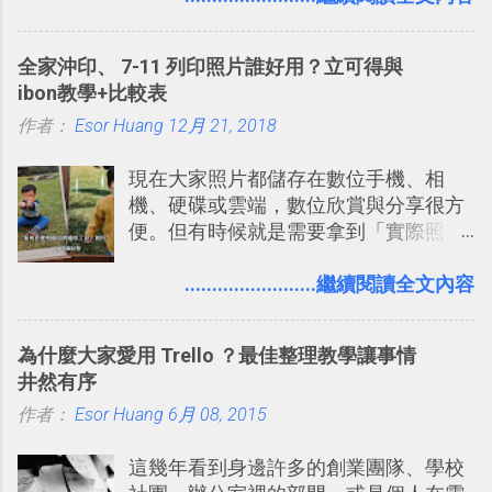
務，這是一個可以讓我們「自訂地圖」
」： Slack 的架構可以讓每一個團隊設
的工具 ，在地圖上任意繪製地標、路
計出符合自己需求的通訊平台， Slack
全家沖印、 7-11 列印照片誰好用？立可得與
線，對商務需求來說可以打造出一張一
的軟體則讓同事可以在任何地方和公司
ibon教學+比較表
張資料地圖（例如我之前在製作一本新
保持聯繫。 如果你需要中文版的同類平
作者：
Esor Huang
書時建立的「 台灣推薦空拍地點地圖
12月 21, 2018
台，可以參考： JANDI 高效率團隊通訊
」），對生活需求來說，則可以讓我們
平台完整教學，比 Slack 更適合中文用
現在大家照片都儲存在數位手機、相
規劃自助旅行路線！ Google 「我的地
戶 。 2017/3 新增 ： Sortd for Slack：
機、硬碟或雲端，數位欣賞與分享很方
圖」在規劃自助旅行路線時可以解決許
改造 Slack 討論串介面變成專案任務排
便。但有時候就是需要拿到「實際照
多問題： 國外地點名稱地址常常難懂，
程看板
片」，例如： 小朋友學校的勞作作業 想
用自訂地圖就能自己取一個好辨識的名
要製作家庭相框 用照片來當小禮物 把照
........................繼續閱讀全文內容
稱。 在規劃路線之外，自訂地圖還能補
片貼在紙本手帳上 這時候，有什麼方法
充許多旅遊圖文資料，讓這張地圖就是
可以快速把數位照片「洗」成實體照
旅遊手冊。 好看的自訂地圖一方面旅行
為什麼大家愛用 Trello ？最佳整理教學讓事情
片？而且最好能不花時間、立即拿到、
時帶來好心情，二方面事後就是最好的
井然有序
價格也不貴呢？ 如果家裡沒有印表機
旅遊回憶之一。 自訂地圖還能跟朋友共
作者：
Esor Huang
（或是沒有好的印表機），又不想跑照
6月 08, 2015
享合作，讓彼此都能在手機上查看這次
相館，那麼這時候 「便利商店」同樣也
旅行地圖。
這幾年看到身邊許多的創業團隊、學校
提供了印照片的服務 ，而且價格不貴，