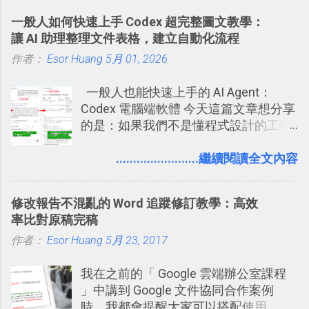
的工作事項功能 新功能教學： Evernote
杜絕遊戲、廣告討厭的標籤行為。
子彈筆記？我的 Trello GTD 方法範例看
一般人如何快速上手 Codex 超完整圖文教學：
大綱收合、目錄連結、錨點連結，整理
板分享
讓 AI 助理整理文件表格，建立自動化流程
超長筆記應用案例分享 新功能教學： 會
作者：
Esor Huang
議記錄不麻煩！我常用兩個 Evernote AI
5月 01, 2026
功能整理錄音、手寫筆記 更新功能教
一般人也能快速上手的 AI Agent：
學： Evernote 新增類似 Google 文件的
Codex 電腦端軟體 今天這篇文章想分享
「免帳號登入」多人同步編輯功能
的是：如果我們不是懂程式設計的工程
師， 一般人要怎麼快速上手 OpenAI
（ChatGPT） 的 Codex 工具？ 如何用
........................繼續閱讀全文內容
這個 AI 助理，協助我們處理電腦硬碟資
料夾中的工作文件、任務成果，進一步
修改報告不混亂的 Word 追蹤修訂教學：高效
打造一個更自動化的電腦工作流程。
率比對原稿完稿
作者：
Esor Huang
5月 23, 2017
我在之前的「 Google 雲端辦公室課程
」中講到 Google 文件協同合作案例
時，我都會提醒大家可以搭配使用