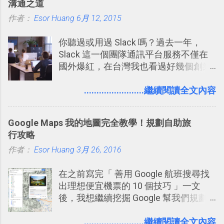
溝通之道
作者：
Esor Huang
6月 12, 2015
你聽過或用過 Slack 嗎？過去一年，
Slack 這一個團隊通訊平台服務不僅在
國外爆紅，在台灣我也看過好幾個創業
團隊使用 Slack 來做公司內部的訊息管
理，到底 Slack 有什麼魅力？它是不是
........................繼續閱讀全文內容
比起 LINE 或 Facebook 或 Email 更能有
效率的管理團隊溝通呢？我自己今年也
Google Maps 我的地圖完全教學！規劃自助旅
有機會在一個專案合作中使用了 Slack
行攻略
一段時間，我覺得它吸引人之處有三
作者：
Esor Huang
點： 1. 「 很有趣 」： Slack 裡擁有跟
3月 26, 2016
LINE 或 Facebook 一樣易於讓公司同事
在之前寫完「 善用 Google 航班搜尋找
聊天打屁、傳送有趣影音圖文的功能。
出理想便宜機票的 10 個技巧 」一文
2. 「 有效率 」：但是 Slack 的頻道、群
後，我想繼續挖掘 Google 幫我們規劃
組機制讓茶水間的聊天，不會干擾工作
自助旅行的潛力。 今天這篇文章，就深
的討論，並且星號與釘選功能讓每個同
入的來聊聊 Google 的「我的地圖」服
........................繼續閱讀全文內容
事可以從聊天中記錄重點。 3. 「 有彈性