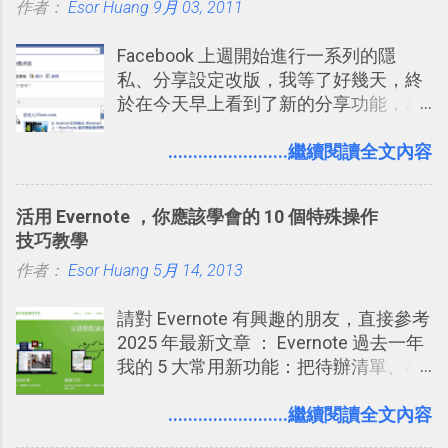
作者：
Esor Huang
化，讓記憶延長到可能半個月；那時候
9月 03, 2011
2016 年新增 ： 如何將 Trello 切換到繁
再做一次複習，或許我們就擁有了接下
體中文版？網頁 App 全中文化
Facebook 上週開始進行一系列的隱
來一個月的記憶長度！就這樣反覆慢慢
2016/7/7 新增 ： 如何活用 Trello 記
私、分享設定改版，我等了好幾天，終
拉長時間練習，就能讓一個東西成為腦
帳？我的理財計畫心得與看板範本
於在今天早上看到了新的分享功能，相
海中更深刻的記憶。 問題是，當我們一
2016/7/13 新增： 如何將網頁資料快速
信台灣用戶大多數應該也都已經可以使
次要記住 1000 個英文單字，或是一次
剪貼到 Trello？收集專案資料技巧
用新版的分享功能與隱私設定。 嚴格來
........................繼續閱讀全文內容
要準備數百個考試問題時，自己手動進
2016/8 新增： Trello 開放「強化功能」
說，這次新版設定大多數都是以前就有
行間隔記憶法的練習不是很累嗎？所以
讓免費用戶串聯 Evernote 等雲端服務
的功能，只是現在換到比較好操作的位
就有了自動化的工具，幫助我們管理要
2016/8 新增 ： Trello 卡片自訂欄位密
活用 Evernote ，你應該學會的 10 個特殊操作
置。不過有一項很實用的設定是新增
練習的記憶卡片，自動規劃要延期複習
技！最想要的強大 Trello 客製化範例教
技巧教學
的， 那就是可以 事先審查 朋友「標籤
的卡片，每天自動產生記憶練習題，這
學 2016/11 新增： [時間技客-7] 重要緊
作者：
Esor Huang
你」的內容，決定要不要讓其他朋友看
5月 14, 2013
樣的軟體中最受好評的，或許就是今天
急時間管理四象限在 Trello 活用與範本
到這些標籤。 具體來說，朋友如果把你
要推薦的 「 Anki 」 。
下載 2017/2 新增 ： Trello 團隊如何使
請對 Evernote 有興趣的朋友，直接參考
標籤在他的訊息中，或是想把你標籤在
用 Trello？ 8個專案排程協作重點技巧
2025 年最新文章 ： Evernote 過去一年
相片圖片裡，現在你都多了一個「事先
2017/6 新增： 如何用 Trello 規劃自助
我的 5 大常用新功能：把待辦清單、AI
審查」的機制，可以決定這些你被標籤
旅行？我的 Trello 行程計畫使用技巧教
辨識、長專案筆記裝進第二大腦 新功能
的內容可不可以出現在你的個人檔案塗
學 2017/7 新增： 如何讓 Trello 列表與
介紹文章： 把不同筆記中的待辦清單統
........................繼續閱讀全文內容
鴉牆上，從而禁止可能的祕密被你其他
卡片不再落落長？專案管理的5個關鍵
一管理！ Evernote 強化原本已經很好用
朋友看到。 當然，這也可以最大程度的
技巧 2017/8/23 新增 ： 如何用 Trello 做