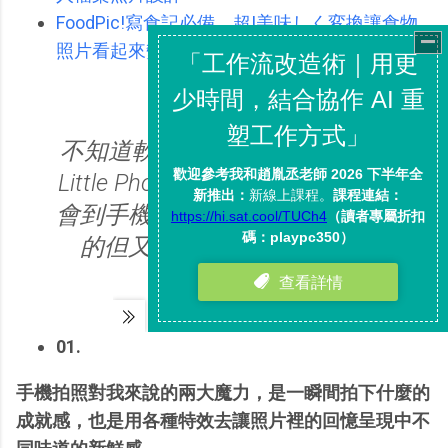
FoodPic!寫食記必備，超!美味しく変換讓食物
照片看起來變好吃
不知道軟體作者把App名稱取做
Little Photo，是不是也是因為體
會到手機照相與後製中那種小小
的但又令人著迷的樂趣呢？
01.
手機拍照對我來說的兩大魔力，是一瞬間拍下什麼的
成就感，也是用各種特效去讓照片裡的回憶呈現中不