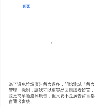
回覆
為了避免垃圾廣告留言過多，開始測試「留言
張
管理」機制，讓我可以更容易回應讀者留言，
貼
並更簡單過濾掉廣告，但只要不是廣告留言都
留
會通過審核。