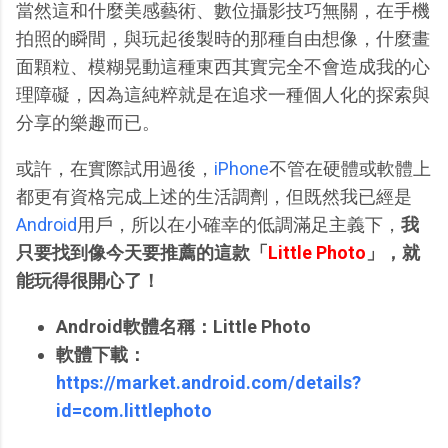
當然這和什麼美感藝術、數位攝影技巧無關，在手機
拍照的瞬間，與玩起後製時的那種自由想像，什麼畫
面顆粒、模糊晃動這種東西其實完全不會造成我的心
理障礙，因為這純粹就是在追求一種個人化的探索與
分享的樂趣而已。
或許，在實際試用過後，
iPhone
不管在硬體或軟體上
都更有資格完成上述的生活調劑，但既然我已經是
Android
用戶，所以在小確幸的低調滿足主義下，
我
只要找到像今天要推薦的這款「
Little Photo
」，就
能玩得很開心了！
Android軟體名稱：Little Photo
軟體下載：
https://market.android.com/details?
id=com.littlephoto