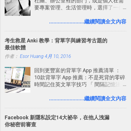
社團、辦公室裡的部門，或是個人在需
可以立即拿到，操作流程也十分簡單。
要專案管理、生活管理時，選擇了一個
之前我在電腦玩物分享過：「 不需買印
叫做「 Trello 」的雲端服務，這到底是
表機也免隨身碟， 7-11 全家雲端列印超
一個什麼樣的管理工具，讓這麼多人都
........................繼續閱讀全文內容
方便教學 」。這篇文章則從印照片出
愛用 Trello ？在電腦玩物上，我也從旁
發： 同樣的不需買印表機、不需隨身
敲側擊的角度，寫過幾篇「 Trello 概
碟，就能快速印出高品質的照片成品。
考生救星 Anki 教學：背單字與練習考古題的
念」的管理教學文章： 把 Evernote 當
最佳軟體
作 Trello！ Kanbanote 筆記看板管理法
作者：
Esor Huang
Google Drive 變身 Trello ！幫雲端硬碟
4月 10, 2016
建立專案看板 但是，我自己也一直使用
回到更豐富的背單字 App 推薦清單 ：
著 Trello ，卻還沒有在電腦玩物上寫過
10款背單字 App 推薦：不是死背的零碎
一篇完整的介紹！雖然錯過了幾年前第
時間記住英文單字技巧 「 間隔記憶法
一時間推薦 Trello 的時機，但在這段時
」，是指透過特定時間的反覆記憶，把
間的使用經驗下，剛好可以讓我整理沉
短期記憶變成長期記憶。 舉例來說我今
........................繼續閱讀全文內容
澱自己的使用方法，歸納出「 為什麼值
天記住一個單字，相關一兩天之後我可
得試試看 Trello 的關鍵特色 」，然後轉
能快要忘記，這時再次複習，記憶就增
化成這篇文章深入淺出的 Trello 上手教
Facebook 新隱私設定14大祕辛，在他人洩漏
強；然後下次快要忘記可能變成相隔一
學。 2015/6/13 新增： 免費專案管理軟
你秘密前審查
個禮拜，這時再次複習，就能把記憶強
體推薦！困難計畫簡單管理 13 種工具