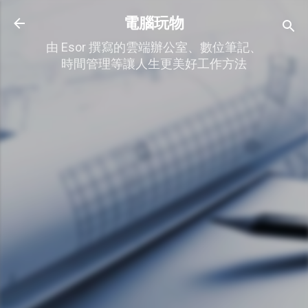
跳到主要內容
電腦玩物
由 Esor 撰寫的雲端辦公室、數位筆記、
時間管理等讓人生更美好工作方法