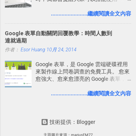
Google 文件上的「建議操作」功能，讓
多人編輯同一份報告、文章時更加條理
........................繼續閱讀全文內容
分明，修改更有效率。而這並非 Google
文件獨創功能，事實上這是來自於
Google 表單自動關閉回覆教學：時間人數到
Word 上優秀的文書編輯老傳統：「
達就過期
Word 追蹤修訂終於出現在 Google
作者：
Esor Huang
Docs！論文改稿必備 」。 但是我也發
10月 24, 2014
現，有很多原本使用 Word 進行文書處
Google 表單，是 Google 雲端硬碟裡用
理的朋友，不一定有發現裡面藏了一個
來製作線上問卷調查的免費工具。 愈來
叫做「追蹤修訂」的好功能，因此決定
愈強大、愈來愈漂亮的 Google 表單，
寫一篇文章來介紹一下。 Word 的「追
可是設計出各式各樣擁有專業問題、滿
蹤修訂」主要用在這樣的情境：老師要
足特殊調查需求的精美問卷，如果你還
........................繼續閱讀全文內容
幫學生批改報告、論文時；要在同事或
不知道怎麼活用他的基本功能，那麼一
客戶的文件上提供修改建議時；自己要
定要參考下面三篇我在電腦玩物中所寫
幫自己寫的文章做修改潤飾時。這些時
的一系列教學，從基本功能到隱藏功
候，如果希望能夠有一個方法可以「不
技術提供：Blogger
能，會帶你上手這個好用的工具： 設計
直接改動原稿的進行修改，事後可以隨
問卷調查快速免費，新版線上 Google
時比對、確認、取消修改」，那麼就可
主題圖片來源：
mariusFM77