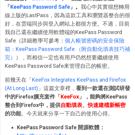
「
KeePass Password Safe
」。
我心中其實很想轉用
線上版的LastPass，因為這款工具和瀏覽器整合的很
好，在雲端同步與登入網站上都很方便。不過，目前
我自己還在繼續使用軟體端的KeePass Password
Safe（詳細教學可參考：
個人帳號密碼的安全保險
箱：KeePass Password Safe （附自動化填表技巧補
完）
），而相信一定也有用戶仍然想要繼續使用
KeePass Password Safe來管理自己的帳密。
前幾天在「
KeeFox Integrates KeePass and Firefox
(At Long Last)
」這篇文章裡，
看到一款還在測試研發
中的Firefox擴充套件「
KeeFox
」，能夠將KeePass
整合到Firefox中，提供
自動填表
、
快速建檔新帳密
的功能
。今天就來分享一下自己的使用心得。
KeePass Password Safe 開源軟體：