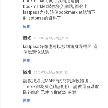
bookmarklet, 就可以利用這個
bookmarklet幫你登入網站, 而登出
lastpass之後, 這個bookmarklet就讀不
到lastpass的資料了
回覆
匿名
2010年3月19日 晚上8:58
lastpass好像也可以放到隨身碟裡面, 這
個我還沒試過
回覆
匿名
2010年3月20日 凌晨1:32
請教我灌完MAFEE的防釣魚軟體後，
firefox都為灰色(無作用)，請教還有甚麼
防釣魚的元件In firefox 感謝
回覆