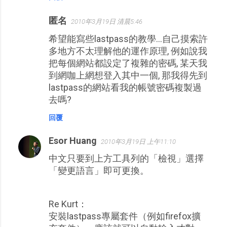
匿名
2010年3月19日 清晨5:46
希望能寫些lastpass的教學...自己摸索許
多地方不太理解他的運作原理, 例如說我
把每個網站都設定了複雜的密碼, 某天我
到網咖上網想登入其中一個, 那我得先到
lastpass的網站看我的帳號密碼複製過
去嗎?
回覆
Esor Huang
2010年3月19日 上午11:10
中文只要到上方工具列的「檢視」選擇
「變更語言」即可更換。
Re Kurt：
安裝lastpass專屬套件（例如firefox擴