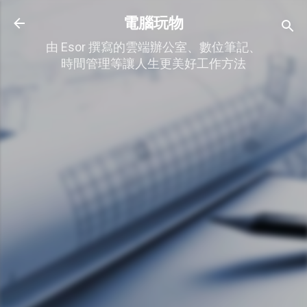
跳到主要內容
電腦玩物
由 Esor 撰寫的雲端辦公室、數位筆記、
時間管理等讓人生更美好工作方法