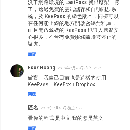
沒了網路環境的 LastPass 就跟廢柴一樣
了，透過免費的雲端儲存和自動同步系
統，及 KeePass 的綠色版本，同樣可以
在任何能上線的地方開啟密碼資料庫，
而且開放源碼的 KeePass 也讓人感覺安
心很多，不會有免費服務隨時被停止的
疑慮。
回覆
Esor Huang
2010年3月16日 中午12:53
確實，我自己目前也是這樣的使用
KeePass + KeeFox + Dropbox
回覆
匿名
2010年3月18日 晚上8:56
看你的程式 是中文 我的怎是英文
回覆