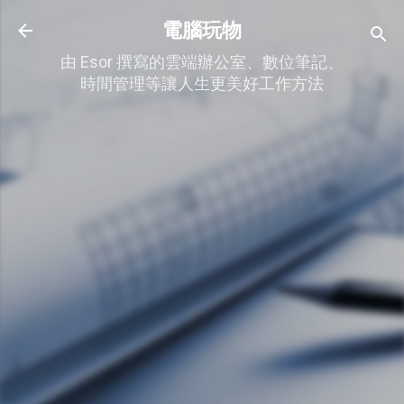
跳到主要內容
電腦玩物
由 Esor 撰寫的雲端辦公室、數位筆記、
時間管理等讓人生更美好工作方法