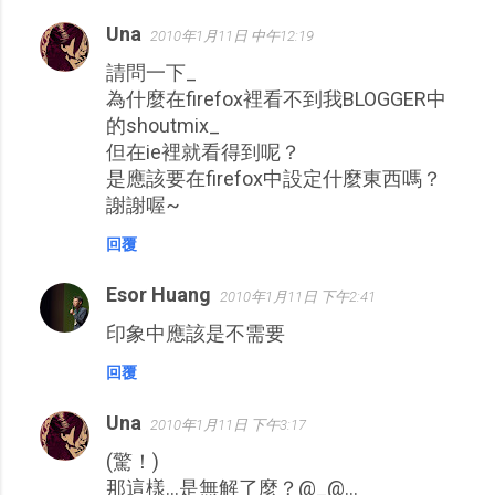
Una
2010年1月11日 中午12:19
請問一下_
為什麼在firefox裡看不到我BLOGGER中
的shoutmix_
但在ie裡就看得到呢？
是應該要在firefox中設定什麼東西嗎？
謝謝喔~
回覆
Esor Huang
2010年1月11日 下午2:41
印象中應該是不需要
回覆
Una
2010年1月11日 下午3:17
(驚！)
那這樣...是無解了麼？@_@...