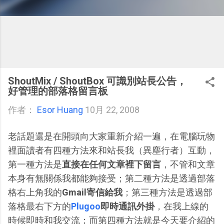
ShoutMix / ShoutBox 可識別站長公告，
好管理的部落格留言板
作者：
Esor Huang
10月 22, 2008
老話題還是在開頭向大家重新介紹一遍，在電腦玩物
裡面讀者有四種方法來和站長我（異塵行者）互動，
第一種方法是
直接在任何文章裡下留言
，不管和文章
本身有無關係我都能夠接受；第二種方法是透過部落
格右上角我的
Gmail寄信給我
；第三種方法是透過部
落格最右下方的
Plugoo
即時通訊外掛
，在我上線的
時候即時和我交流；而第四種方法就是今天要介紹的