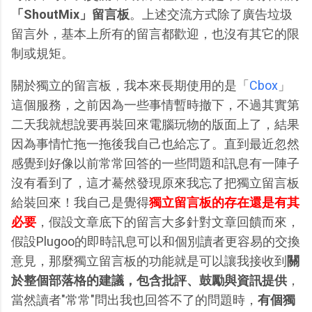
「ShoutMix」留言板
。上述交流方式除了廣告垃圾
留言外，基本上所有的留言都歡迎，也沒有其它的限
制或規矩。
關於獨立的留言板，我本來長期使用的是「
Cbox
」
這個服務，之前因為一些事情暫時撤下，不過其實第
二天我就想說要再裝回來電腦玩物的版面上了，結果
因為事情忙拖一拖後我自己也給忘了。直到最近忽然
感覺到好像以前常常回答的一些問題和訊息有一陣子
沒有看到了，這才驀然發現原來我忘了把獨立留言板
給裝回來！我自己是覺得
獨立留言板的存在還是有其
必要
，假設文章底下的留言大多針對文章回饋而來，
假設Plugoo的即時訊息可以和個別讀者更容易的交換
意見，那麼獨立留言板的功能就是可以讓我接收到
關
於整個部落格的建議，包含批評、鼓勵與資訊提供
，
當然讀者"常常"問出我也回答不了的問題時，
有個獨