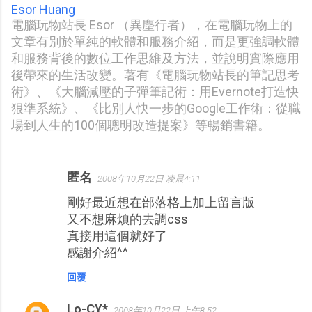
Esor Huang
電腦玩物站長 Esor （異塵行者），在電腦玩物上的
文章有別於單純的軟體和服務介紹，而是更強調軟體
和服務背後的數位工作思維及方法，並說明實際應用
後帶來的生活改變。著有《電腦玩物站長的筆記思考
術》、《大腦減壓的子彈筆記術：用Evernote打造快
狠準系統》、《比別人快一步的Google工作術：從職
場到人生的100個聰明改造提案》等暢銷書籍。
匿名
2008年10月22日 凌晨4:11
留
剛好最近想在部落格上加上留言版
言
又不想麻煩的去調css
真接用這個就好了
感謝介紹^^
回覆
Lo-CY*
2008年10月22日 上午8:52