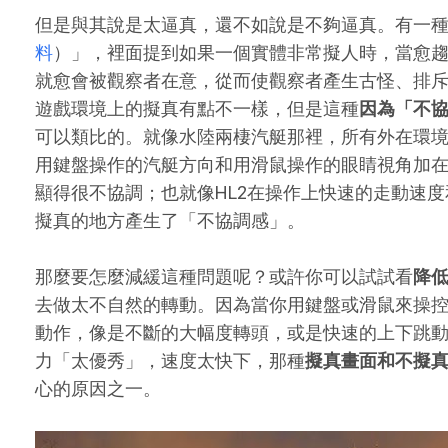
但是與其說是太逼真，還不如說是不夠逼真。有一
料
）」，裡面提到如果一個實體非常擬人時，當愈
就愈會被觀察者在意，從而使觀察者產生古怪、排
遊戲環境上的擬真有點不一樣，但是這種
因為「不
可以類比的。就像水陸兩棲汽艇那裡，所有外在環
用鍵盤操作的汽艇方向和用滑鼠操作的眼睛視角加
顯得很不協調；也就像HL2在操作上快速的走動速
擬真的地方產生了「不協調感」。
那麼要怎麼減緩這種問題呢？或許你可以試試看
降
去做太不自然的轉動。因為當你用鍵盤或滑鼠來操
動作，像是不斷的大幅度轉頭，或是快速的上下跳動，尤其
力「太優秀」，速度太快下，那種
擬真畫面和不擬
心的原因之一。