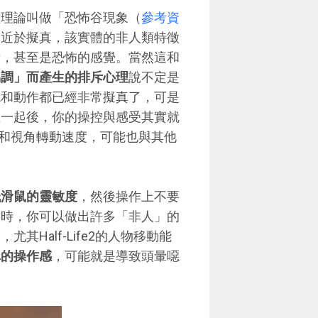
種理論叫做「恐怖谷現象（
參考資
趨近於擬真，該實體的非人類特徵
斥，甚至是恐怖的感覺。當然這和
協調」而產生的排斥心理
說不定是
境和動作都已經非常擬真了，可是
在一起後，你的操控與感受其實就
度和視角轉動速度，可能也與其他
低滑鼠的靈敏度
，然後操作上不要
控時，你可以做出許多「非人」的
Half-Life2的人物移動能
真的操作感
，可能就是導致頭暈噁