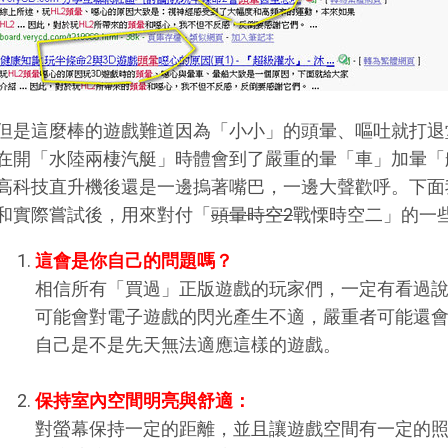
但是這麼棒的遊戲難道因為「小小」的頭暈、嘔吐就打退
在開「水陸兩棲汽艇」時體會到了嚴重的暈「車」加暈「
高科技直升機後還是一邊摀著嘴巴，一邊大聲歡呼。下面
和實際嘗試後，用來對付「
頭暈時空2
戰慄時空二」的一
這會是你自己的問題嗎？
相信所有「買過」正版遊戲的玩家們，一定有看過
可能會對電子遊戲的閃光產生不適，嚴重者可能還
自己是不是先天無法適應這樣的遊戲。
保持室內空間明亮與舒適：
對螢幕保持一定的距離，並且讓遊戲空間有一定的