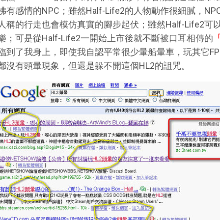
彿有感情的NPC；雖然Half-Life2的人物動作很細膩，
人稱的行走也會模仿真實的腳步起伏；雖然Half-Life
樂；可是從Half-Life2一開始上市後就不斷被口耳相傳的
臨到了我身上，即使我自認平常很少暈船暈車，玩其它FPS遊戲（B
都沒有頭暈現象，但還是躲不開這個HL2的詛咒。