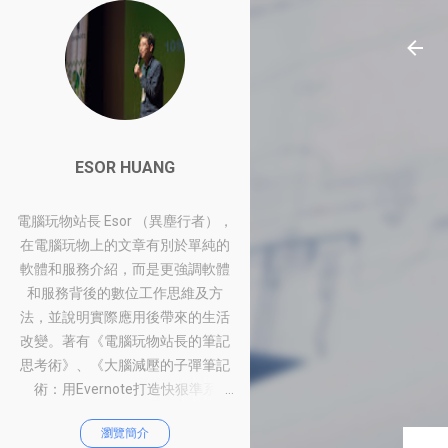
ESOR HUANG
電腦玩物站長 Esor （異塵行者），
在電腦玩物上的文章有別於單純的
軟體和服務介紹，而是更強調軟體
和服務背後的數位工作思維及方
法，並說明實際應用後帶來的生活
改變。著有《電腦玩物站長的筆記
思考術》、《大腦減壓的子彈筆記
術：用Evernote打造快狠準系
統》、《比別人快一步的Google工
瀏覽簡介
作術：從職場到人生的100個聰明