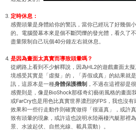
定時休息：
感覺頭暈是身體給你的警訊，當你已經玩了好幾個
的。電腦螢幕本來是個不斷閃爍的發光體，看久了
盡量限制自己玩個40分鐘左右就休息。
是因為畫面太真實而導致頭暈嗎？
從網路上看到不少解釋說，因為HL2的遊戲畫面太
境感受其實是「虛擬」的，「弄假成真」的結果就
訊，這原本是一種
身體保護機制
，不過在這裡卻是
感覺則是，像是BioShock那樣奇幻藝術風格的畫面
或FarCry也是用色比真實世界濃烈的FPS，我也沒有頭暈
效果和一些行走動作則確實做得「很逼真」，或許
致有頭暈的現象，或許這也說明水陸兩棲汽艇那裡
景、水波起伏、自然光線、載具震動）。