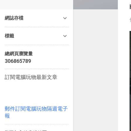
改造提案》等暢銷書籍。
網誌存檔
標籤
總網頁瀏覽量
3
0
6
8
6
5
7
8
9
訂閱電腦玩物最新文章
郵件訂閱電腦玩物隔週電子
報