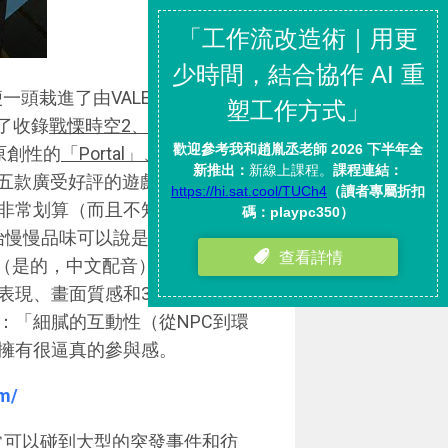
一頭栽進了由VALE所精心策劃
除了收錄
戰慄時空2、戰慄時空2首
原創性的
「Portal」、「Team
受五款廣受好評的遊戲（其實是6
在是非常划算（而且不知道為什麼比
開始慢慢品味可以說是開創「真實
配音（是的，中文配音）都做得還不
表現、畫面質感和3D技術仍然不
：「細膩的互動性（從NPC到環
擁有很逼真的參與感。
om/
裡常常可以碰到大型的突發事件和彷