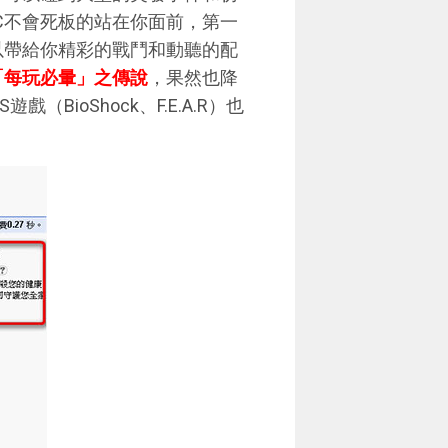
NPC不會死板的站在你面前，第一
2可以帶給你精彩的戰鬥和動聽的配
「每玩必暈」之傳說
，果然也降
ioShock、F.E.A.R）也