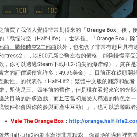
之前買了我個人覺得非常划得來的「
Orange Box
」後，便
的「戰慄時空（Half-Life）」世界裡。「Orange Box」
部曲、戰慄時空2二部曲
以外，也包含了非常有趣且具有
Fortress2」，
以800元新台幣左右的價格，能夠慢慢享
款，你可以透過Steam下載HL2-消失的海岸線），實
官方的訂價還便宜許多：49.95美金）。目前正在從頭
互動性」的代表作：Half-Lif2；繁體中文版的翻譯和
錯，即使是三、四年前的舊作，但是現在看起來它的光影
遜於目前的許多遊戲，而且它當初最受人稱道的特色之一
境物件都會因你的參與而產生互動）」，也可以讓遊戲者
Vale The Orange Box
：
http://orange.half-life2.c
雖然Half-Life2的劇本寫得非常精彩，你冒險的過程